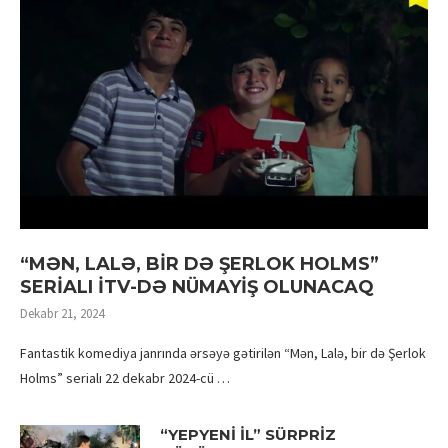
“MƏN, LALƏ, BİR DƏ ŞERLOK HOLMS”
SERİALI İTV-DƏ NÜMAYİŞ OLUNACAQ
Dekabr 21, 2024
Fantastik komediya janrında ərsəyə gətirilən “Mən, Lalə, bir də Şerlok
Holms” serialı 22 dekabr 2024-cü …
“YEPYENİ İL” SÜRPRİZ