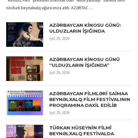
növbəti beynəlxalq uğura imza atıb. AZƏRTAC …
AZƏRBAYCAN KİNOSU GÜNÜ:
ULDUZLARIN İŞIĞINDA
İyul 29, 2026
AZƏRBAYCAN KİNOSU GÜNÜ
“ULDUZLARIN İŞIĞINDA”
İyul 29, 2026
AZƏRBAYCAN FİLMLƏRİ SAİMAA
BEYNƏLXALQ FİLM FESTİVALININ
PROQRAMINA DAXİL EDİLİB
İyul 29, 2026
TÜRKAN HÜSEYNİN FİLMİ
BEYNƏLXALQ FESTİVALDA