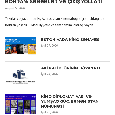
BÖHRAN: SƏBƏBLƏR VƏ ÇIXIŞ YOLLARI
Avqust 5, 2026
Yazırlar və yazdırırlar ki, Azərbaycan Kinematoqrafçılar İttifaqında
böhran yaşanır… Məsuliyyətlə və tam səmimi olaraq bəyan …
ESTONİYADA KİNO SƏNAYESİ
İyul 27, 2026
AKİ KATİBLƏRİNİN BƏYANATI
İyul 24, 2026
KİNO DİPLOMATİYASI VƏ
YUMŞAQ GÜC: ERMƏNİSTAN
NÜMUNƏSİ
İyul 21, 2026