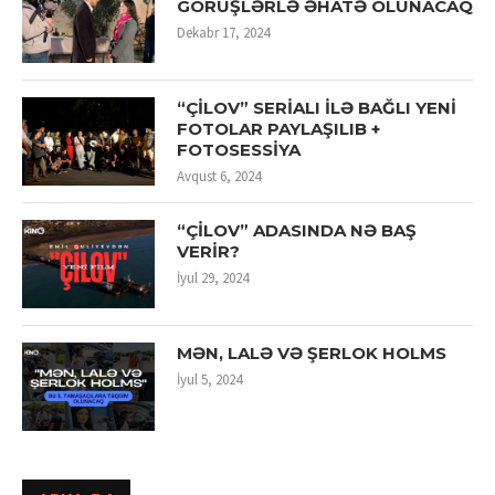
GÖRÜŞLƏRLƏ ƏHATƏ OLUNACAQ
Dekabr 17, 2024
“ÇİLOV” SERİALI İLƏ BAĞLI YENİ
FOTOLAR PAYLAŞILIB +
FOTOSESSİYA
Avqust 6, 2024
“ÇİLOV” ADASINDA NƏ BAŞ
VERİR?
İyul 29, 2024
MƏN, LALƏ VƏ ŞERLOK HOLMS
İyul 5, 2024