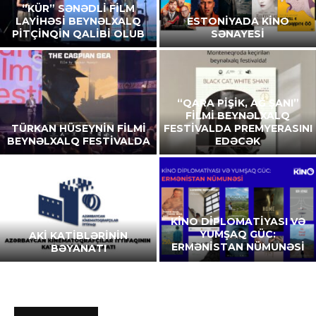
“KÜR” SƏNƏDLİ FİLM
LAYİHƏSİ BEYNƏLXALQ
ESTONİYADA KİNO
PİTÇİNQİN QALİBİ OLUB
SƏNAYESİ
“QARA PİŞİK, AĞ ŞANI”
FİLMİ BEYNƏLXALQ
TÜRKAN HÜSEYNİN FİLMİ
FESTİVALDA PREMYERASINI
BEYNƏLXALQ FESTİVALDA
EDƏCƏK
KİNO DİPLOMATİYASI VƏ
YUMŞAQ GÜC:
AKİ KATİBLƏRİNİN
ERMƏNİSTAN NÜMUNƏSİ
BƏYANATI