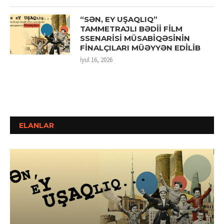
“SƏN, EY UŞAQLIQ”
TAMMETRAJLI BƏDİİ FİLM
SSENARİSİ MÜSABİQƏSİNİN
FİNALÇILARI MÜƏYYƏN EDİLİB
İyul 16, 2026
ELANLAR