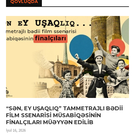
QOVLUQDA
“SƏN, EY UŞAQLIQ” TAMMETRAJLI BƏDİİ
FİLM SSENARİSİ MÜSABİQƏSİNİN
FİNALÇILARI MÜƏYYƏN EDİLİB
İyul 16, 2026