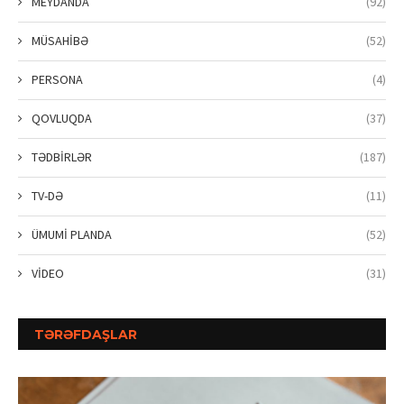
MEYDANDA
(92)
MÜSAHİBƏ
(52)
PERSONA
(4)
QOVLUQDA
(37)
TƏDBİRLƏR
(187)
TV-DƏ
(11)
ÜMUMİ PLANDA
(52)
VİDEO
(31)
TƏRƏFDAŞLAR