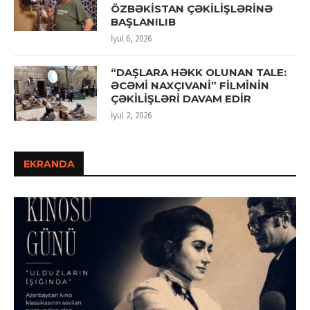
ÖZBƏKİSTAN ÇƏKİLİŞLƏRİNƏ
BAŞLANILIB
İyul 6, 2026
“DAŞLARA HƏKK OLUNAN TALE:
ƏCƏMİ NAXÇIVANİ” FİLMİNİN
ÇƏKİLİŞLƏRİ DAVAM EDİR
İyul 2, 2026
EKRANDA