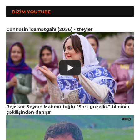
BIZIM YOUTUBE
Cənnətin iqamətgahı (2026) - treyler
Rejissor Seyran Mahmudoğlu "Sərt gözəllik" filminin
çəkilişindən danışır