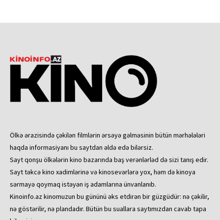
Ölkə ərazisində çəkilən filmlərin ərsəyə gəlməsinin bütün mərhələləri
haqda informasiyanı bu saytdan əldə edə bilərsiz.
Sayt qonşu ölkələrin kino bazarında baş verənlərləd də sizi tanış edir.
Sayt təkcə kino xadimlərinə və kinosevərlərə yox, həm də kinoya
sərmayə qoymaq istəyən iş adamlarına ünvanlanıb.
Kinoinfo.az kinomuzun bu gününü əks etdirən bir güzgüdür: nə çəkilir,
nə göstərilir, nə plandadır. Bütün bu suallara saytımızdan cavab tapa