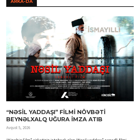
ARKA-DA
“NƏSİL YADDAŞI” FİLMİ NÖVBƏTİ
BEYNƏLXALQ UĞURA İMZA ATIB
Avqust 5, 2026
“Kinobiz Film” şirkətinin istehsalı olan “Nəsil yaddaşı” sənədli filmi