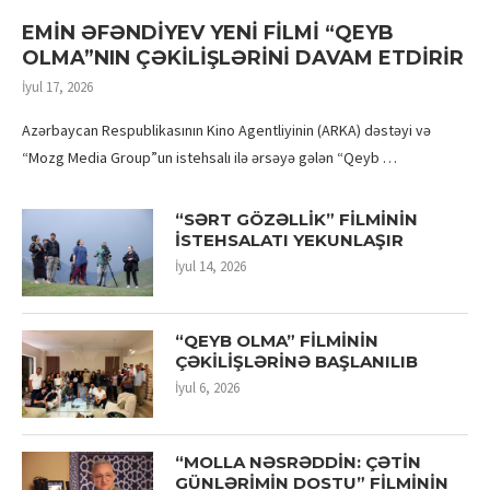
EMİN ƏFƏNDİYEV YENİ FİLMİ “QEYB
OLMA”NIN ÇƏKİLİŞLƏRİNİ DAVAM ETDİRİR
İyul 17, 2026
Azərbaycan Respublikasının Kino Agentliyinin (ARKA) dəstəyi və
“Mozg Media Group”un istehsalı ilə ərsəyə gələn “Qeyb …
“SƏRT GÖZƏLLİK” FİLMİNİN
İSTEHSALATI YEKUNLAŞIR
İyul 14, 2026
“QEYB OLMA” FİLMİNİN
ÇƏKİLİŞLƏRİNƏ BAŞLANILIB
İyul 6, 2026
“MOLLA NƏSRƏDDİN: ÇƏTİN
GÜNLƏRİMİN DOSTU” FİLMİNİN