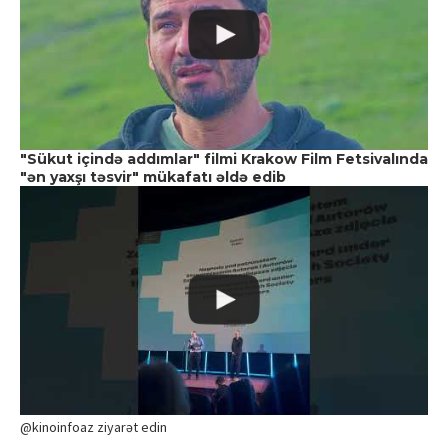
"Sükut içində addımlar" filmi Krakow Film Fetsivalında
"ən yaxşı təsvir" mükafatı əldə edib
@kinoinfoaz ziyarət edin