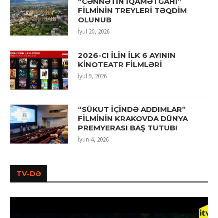
“CƏNNƏTİN İQAMƏTGAHI”
FİLMİNİN TREYLERİ TƏQDİM
OLUNUB
İyul 20, 2026
2026-CI İLİN İLK 6 AYININ
KİNOTEATR FİLMLƏRİ
İyul 9, 2026
“SÜKUT İÇİNDƏ ADDIMLAR”
FİLMİNİN KRAKOVDA DÜNYA
PREMYERASI BAŞ TUTUB!
İyun 4, 2026
TV-DƏ