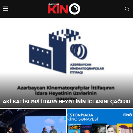
AKİ KATİBLƏRİ İDARƏ HEYƏTİNİN İCLASINI ÇAĞIRIR