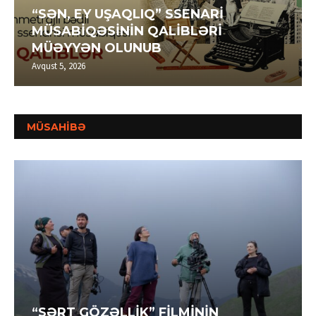
“SƏN, EY UŞAQLIQ” SSENARİ
MÜSABİQƏSİNİN QALİBLƏRİ
MÜƏYYƏN OLUNUB
Avqust 5, 2026
MÜSAHİBƏ
“SƏRT GÖZƏLLİK” FİLMİNİN