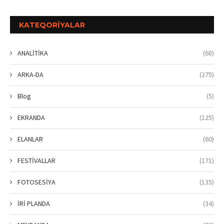
KATEQORIYALAR
ANALİTİKA
(68)
ARKA-DA
(275)
Blog
(5)
EKRANDA
(125)
ELANLAR
(60)
FESTİVALLAR
(171)
FOTOSESİYA
(135)
İRİ PLANDA
(34)