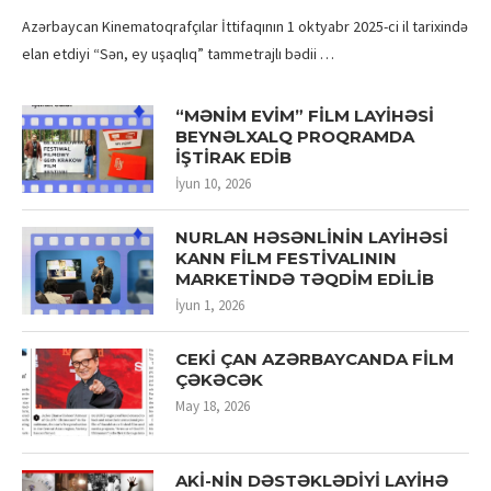
Azərbaycan Kinematoqrafçılar İttifaqının 1 oktyabr 2025-ci il tarixində
elan etdiyi “Sən, ey uşaqlıq” tammetrajlı bədii …
“MƏNİM EVİM” FİLM LAYİHƏSİ
BEYNƏLXALQ PROQRAMDA
İŞTİRAK EDİB
İyun 10, 2026
NURLAN HƏSƏNLİNİN LAYİHƏSİ
KANN FİLM FESTİVALININ
MARKETİNDƏ TƏQDİM EDİLİB
İyun 1, 2026
CEKİ ÇAN AZƏRBAYCANDA FİLM
ÇƏKƏCƏK
May 18, 2026
AKİ-NİN DƏSTƏKLƏDİYİ LAYİHƏ