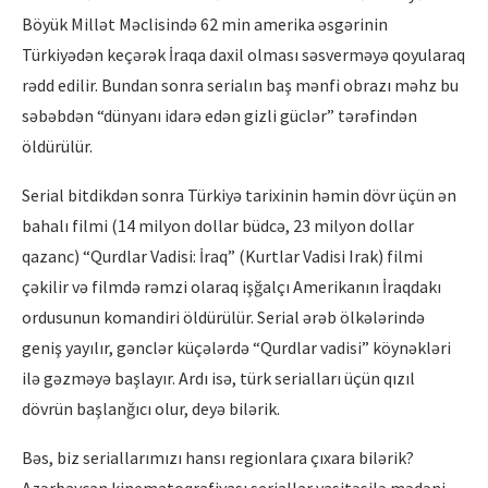
Böyük Millət Məclisində 62 min amerika əsgərinin
Türkiyədən keçərək İraqa daxil olması səsverməyə qoyularaq
rədd edilir. Bundan sonra serialın baş mənfi obrazı məhz bu
səbəbdən “dünyanı idarə edən gizli güclər” tərəfindən
öldürülür.
Serial bitdikdən sonra Türkiyə tarixinin həmin dövr üçün ən
bahalı filmi (14 milyon dollar büdcə, 23 milyon dollar
qazanc) “Qurdlar Vadisi: İraq” (Kurtlar Vadisi Irak) filmi
çəkilir və filmdə rəmzi olaraq işğalçı Amerikanın İraqdakı
ordusunun komandiri öldürülür. Serial ərəb ölkələrində
geniş yayılır, gənclər küçələrdə “Qurdlar vadisi” köynəkləri
ilə gəzməyə başlayır. Ardı isə, türk serialları üçün qızıl
dövrün başlanğıcı olur, deyə bilərik.
Bəs, biz seriallarımızı hansı regionlara çıxara bilərik?