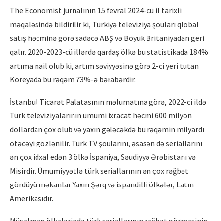
The Economist jurnalının 15 fevral 2024-cü il tarixli
məqaləsində bildirilir ki, Türkiyə televiziya şouları qlobal
satış həcminə görə sadəcə ABŞ və Böyük Britaniyadan geri
qalır. 2020-2023-cü illərdə qardaş ölkə bu statistikada 184%
artıma nail olub ki, artım səviyyəsinə görə 2-ci yeri tutan
Koreyada bu rəqəm 73%-ə bərabərdir.
İstanbul Ticarət Palatasının məlumatına görə, 2022-ci ildə
Türk televiziyalarının ümumi ixracat həcmi 600 milyon
dollardan çox olub və yaxın gələcəkdə bu rəqəmin milyardı
ötəcəyi gözlənilir. Türk TV şoularını, əsasən də seriallarını
ən çox idxal edən 3 ölkə İspaniya, Səudiyyə Ərəbistanı və
Misirdir. Ümumiyyətlə türk seriallarının ən çox rəğbət
gördüyü məkanlar Yaxın Şərq və ispandilli ölkələr, Latın
Amerikasıdır.
Müsəlman ölkələrində türk seriallarının rəğbət görməsinin