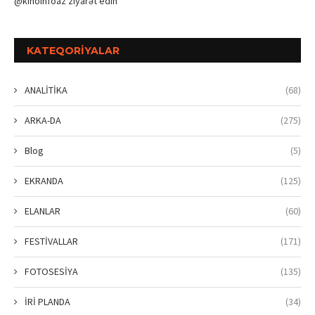
@kinoinfoaz ziyarət edin
KATEQORIYALAR
ANALİTİKA
(68)
ARKA-DA
(275)
Blog
(5)
EKRANDA
(125)
ELANLAR
(60)
FESTİVALLAR
(171)
FOTOSESİYA
(135)
İRİ PLANDA
(34)