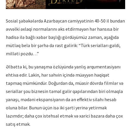
Sosial şəbəkələrdə Azərbaycan cəmiyyətinin 40-50 il bundan
əvvəlki əxlaqi normalarını əks etdirməyən hər hansısa bir
hadisə ilə bağlı xəbər başlığı gördüyümüz zaman, aşağıda
mütləq belə bir şərhə də rast gəlirik: “Türk serialları gəldi,
milləti pozdu…”
Əlbəttə ki, bu yanaşma özlüyündə yanlış arqumentasiyanı
ehtiva edir. Lakin, hər səhvin içində müəyyən həqiqət
tapmaq mümkündür. Doğurdan da, müasir dövrdə filmlər və
seriallar şou biznesin təməl gəlir qapılarından biri olmaqla
yanaşı, mədəni ekspansiyanın da ən effektiv silahı hesab
oluna bilər. Bunun üçün isə iki şərti yerinə yetirmək
lazımdır; daha çox istehsal etmək və xarici bazara daha çox
satış etmək.