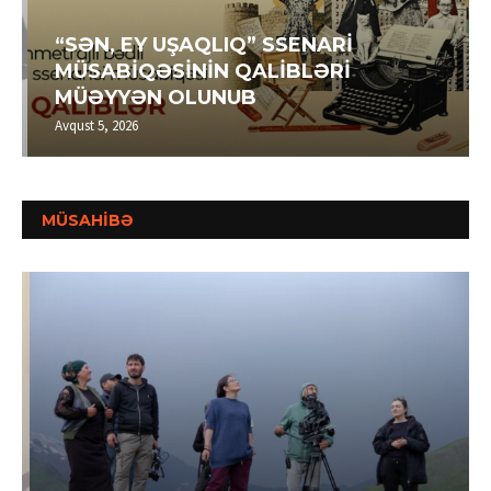
“SƏN, EY UŞAQLIQ” SSENARİ
MÜSABİQƏSİNİN QALİBLƏRİ
MÜƏYYƏN OLUNUB
Avqust 5, 2026
MÜSAHİBƏ