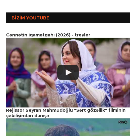
BIZIM YOUTUBE
Cənnətin iqamətgahı (2026) - treyler
Rejissor Seyran Mahmudoğlu "Sərt gözəllik" filminin
çəkilişindən danışır