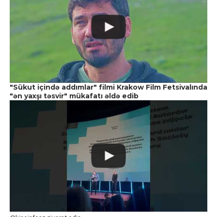
"Sükut içində addımlar" filmi Krakow Film Fetsivalında
"ən yaxşı təsvir" mükafatı əldə edib