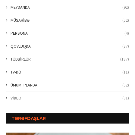
MEYDANDA
(92)
MÜSAHİBƏ
(52)
PERSONA
(4)
QOVLUQDA
(37)
TƏDBİRLƏR
(187)
TV-DƏ
(11)
ÜMUMİ PLANDA
(52)
VİDEO
(31)
TƏRƏFDAŞLAR