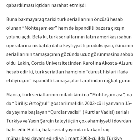
qabardılması iqtidarı narahat etmişdi.
Buna baxmayaraq tarixi türk seriallarının öncüsü hesab
olunan “Möhtəşəm əsr” həm də İspandilli bazara çıxışın
yolunu açdı. Belə ki, türk seriallarının latın amerikası sabun
operalarına nisbətdə daha keyfiyyətli produksiyası, ikincinin
seriallarının tamaşaçının gözündə ucuz görünməsinə səbəb
oldu. Lakin, Corcia Universitetindən Karolina Akosta-Alzuru
hesab edir ki, türk serialları həmçinin “dürüst hisləri ifadə
etdiyi üçün” ispandilli tamaşaçılar tərəfindən rəğbət görür.
Məncə, türk seriallarının miladı kimi nə “Möhtəşəm əsr”, nə
də “Diriliş: Ərtoğrul” göstərilməlidir. 2003-cü il yanvarın 15-
də yayıma başlayan “Qurdlar vadisi” (Kurtlar Vadisi) serialı
Türkiyə və Yaxın Şərqin taleyi üçün çox əhəmiyyətli dövrdən
bəhs edir. Hətta, hələ serial yayımda olarkən İraq
müharibəsi davam edirdi və 1 mart 2003-cü ildə Türkiyə