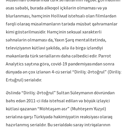
əsas səbəbi, burada alkoqol içkilərin olmaması və ya
blurlanması, həmçinin Hollivud istehsalı olan filmlərdən
fərqli olaraq müsəlmanların tarixdə müsbət qəhrəmanlar
kimi göstərilməsidir. Həmçinin seksual xarakterli
səhnələrin olmaması da, Yaxın Şərq mentalitetində,
televiziyanın kütləvi şəkildə, ailə ilə birgə izləndiyi
məkanlarda türk seriallarını daha cəlbedici edir. Parrot
Analytics saytına görə, covid-19 pandemiyasından sonra
dünyada ən çox izlənən 4-cü serial “Diriliş: Ərtoğrul” (Diriliş:
Ertuğrul) serialıdır.
Əslində “Diriliş: Ərtoğrul” Sultan Süleymanın dövründən
bəhs edən 2011-ci ildə istehsal edilən və böyük izləyici
kütləsi qazanan “Möhtəşəm əsr” (Muhteşem Yüzyıl)
serialına qarşı Türkiyədə hakimiyyətin reaksiyası olaraq
hazırlanmış serialdır. Bu serialdakı saray intriqalarının