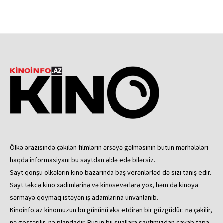
Ölkə ərazisində çəkilən filmlərin ərsəyə gəlməsinin bütün mərhələləri
haqda informasiyanı bu saytdan əldə edə bilərsiz.
Sayt qonşu ölkələrin kino bazarında baş verənlərləd də sizi tanış edir.
Sayt təkcə kino xadimlərinə və kinosevərlərə yox, həm də kinoya
sərmayə qoymaq istəyən iş adamlarına ünvanlanıb.
Kinoinfo.az kinomuzun bu gününü əks etdirən bir güzgüdür: nə çəkilir,
nə göstərilir, nə plandadır. Bütün bu suallara saytımızdan cavab tapa