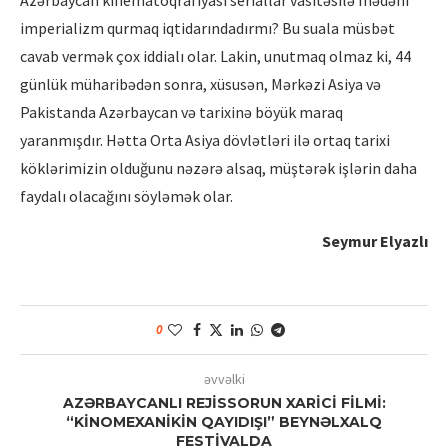
Azərbaycan kinematoqrafiyası seriallar vasitəsilə mədəni
imperializm qurmaq iqtidarındadırmı? Bu suala müsbət
cavab vermək çox iddialı olar. Lakin, unutmaq olmaz ki, 44
günlük müharibədən sonra, xüsusən, Mərkəzi Asiya və
Pakistanda Azərbaycan və tarixinə böyük maraq
yaranmışdır. Hətta Orta Asiya dövlətləri ilə ortaq tarixi
köklərimizin olduğunu nəzərə alsaq, müştərək işlərin daha
faydalı olacağını söyləmək olar.
Seymur Elyazlı
0
əvvəlki
AZƏRBAYCANLI REJİSSORUN XARİCİ FİLMİ:
“KİNOMEXANİKİN QAYIDIŞI” BEYNƏLXALQ
FESTİVALDA