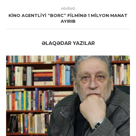
növbəti
KİNO AGENTLİYİ “BORC” FİLMİNƏ 1 MİLYON MANAT
AYIRIB
ƏLAQƏDAR YAZILAR