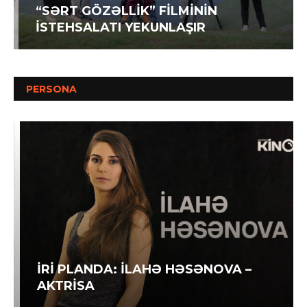
“SƏRT GÖZƏLLİK” FİLMİNİN
İSTEHSALATI YEKUNLAŞIR
PERSONA
İRİ PLANDA: İLAHƏ HƏSƏNOVA –
AKTRİSA