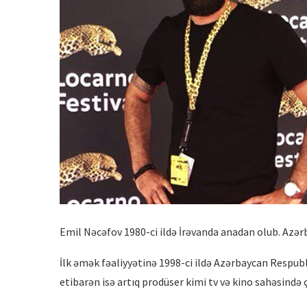
Emil Nəcəfov 1980-ci ildə İrəvanda anadan olub. Azərb
İlk əmək fəaliyyətinə 1998-ci ildə Azərbaycan Respubl
etibarən isə artıq prodüser kimi tv və kino sahəsində