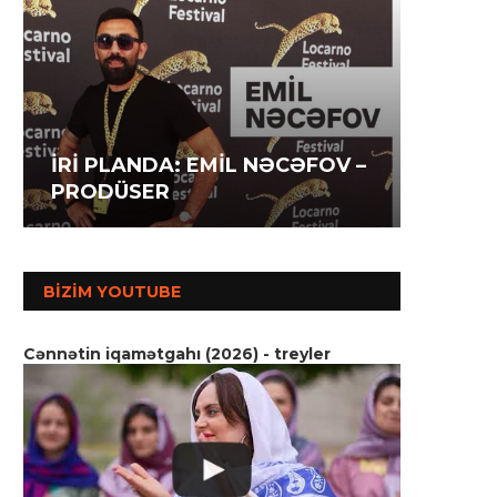
İRİ P
İRİ PLANDA: İLAHƏ
İRİ P
AĞAZA
HƏSƏNOVA – AKTRİSA
MƏMM
SSENA
BIZIM YOUTUBE
Cənnətin iqamətgahı (2026) - treyler