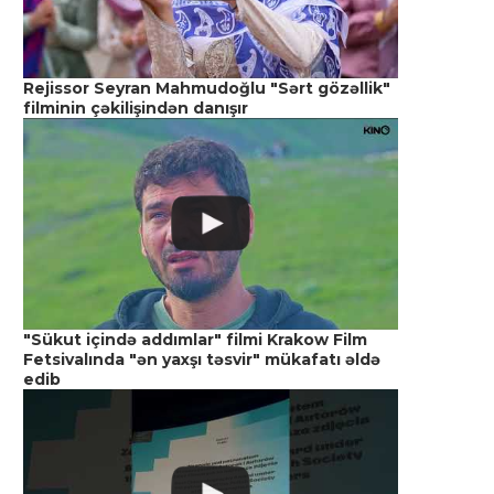
Rejissor Seyran Mahmudoğlu "Sərt gözəllik"
filminin çəkilişindən danışır
"Sükut içində addımlar" filmi Krakow Film
Fetsivalında "ən yaxşı təsvir" mükafatı əldə
edib