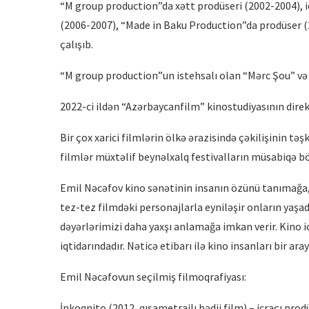
“M group production”da xətt prodüseri (2002-2004), 
(2006-2007), “Made in Baku Production”da prodüser (
çalışıb.
“M group production”un istehsalı olan “Mərc Şou” və “
2022-ci ildən “Azərbaycanfilm” kinostudiyasının direk
Bir çox xarici filmlərin ölkə ərazisində çəkilişinin tə
filmlər müxtəlif beynəlxalq festivalların müsabiqə bö
Emil Nəcəfov kino sənətinin insanın özünü tanımağa,
tez-tez filmdəki personajlarla eyniləşir onların yaşadı
dəyərlərimizi daha yaxşı anlamağa imkan verir. Kino 
iqtidarındadır. Nəticə etibarı ilə kino insanları bir ara
Emil Nəcəfovun seçilmiş filmoqrafiyası:
İnkoqnito (2012, qısametrajlı bədii film) – icraçı prod