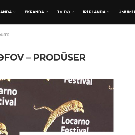
DANDA
EKRANDA
TV-DƏ
İRİ PLANDA
ÜMUMİ 
DÜSER
CƏFOV – PRODÜSER
TÜRKAN HÜSEYNDƏN
BEYNƏLXALQ UĞUR:
“XATIRLADIĞINI EŞİT” FİLM
LAYİHƏSİ...
Avqust 5, 2026