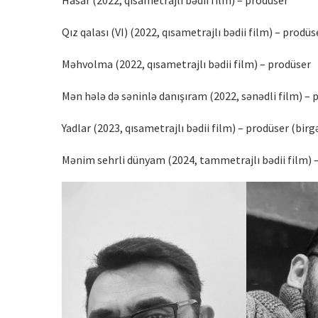
Hasar (2022, qısametrajlı bədii film) – prodüser
Qız qalası (VI) (2022, qısametrajlı bədii film) – prodüs
Məhvolma (2022, qısametrajlı bədii film) – prodüser
Mən hələ də səninlə danışıram (2022, sənədli film) – 
Yadlar (2023, qısametrajlı bədii film) – prodüser (birg
Mənim sehrli dünyam (2024, tammetrajlı bədii film) –