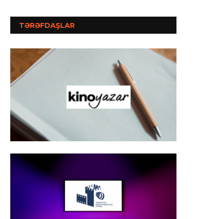
TƏRƏFDAŞLAR