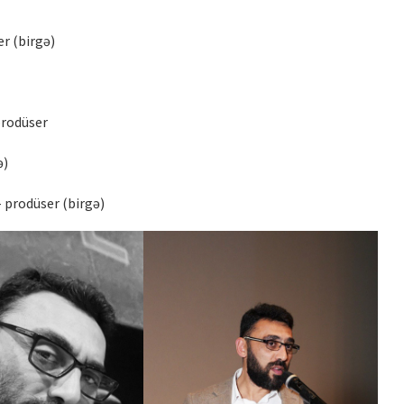
er (birgə)
prodüser
ə)
 prodüser (birgə)