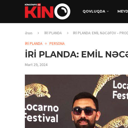
QOVLUQDA
MEY
Əsas
İRİ PLANDA
İRİ PLANDA: EMİL NƏCƏFOV – PRO
İRİ PLANDA
PERSONA
İRİ PLANDA: EMİL NƏ
Mart 29, 2024