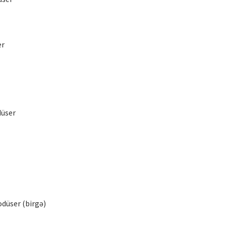
er
düser
odüser (birgə)