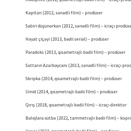
Kapitan (2012, sənədli film) – prodüser
Sabiri düşünərkən (2012, sənədli film) – icraçı prodüs
Həyat çiçəyi (2013, bədii serial) – prodüser
Paradoks (2013, qısametrajlı bədii film) – prodüser
Səttarın Azərbaycanı (2013, sənədli film) – icraçı pro
Skripka (2014, qısametrajlı bədii film) – prodüser
Ümid (2014, qısametrajlı bədii film) – prodüser
Qırış (2018, qısametrajlı bədii film) – icraçı direktor
Balıqlara xütbə (2022, tammetrajlı bədii film) – kopr