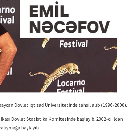
HUBERT BALS FUND QALİBİ
TÜRKAN HÜSEYN
“XATIRLADIĞINI EŞİT”...
aycan Dövlət İqtisad Universitetində təhsil alıb (1996-2000).
ikası Dövlət Statistika Komitəsində başlayıb. 2002-ci ildən
 çalışmağa başlayıb.