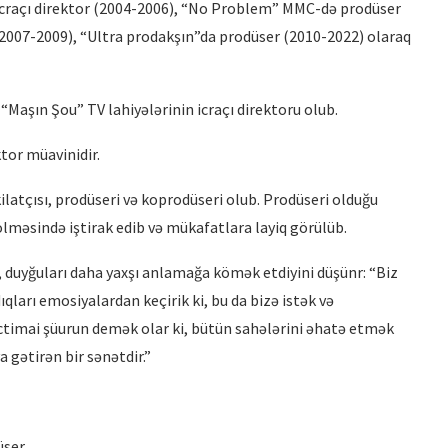
icraçı direktor (2004-2006), “No Problem” MMC-də prodüser
2007-2009), “Ultra prodakşın”da prodüser (2010-2022) olaraq
Maşın Şou” TV lahiyələrinin icraçı direktoru olub.
İRİ PLANDA: EMİL NƏCƏFOV –
tor müavinidir.
PRODÜSER
şkilatçısı, prodüseri və koprodüseri olub. Prodüseri olduğu
lməsində iştirak edib və mükafatlara layiq görülüb.
 duyğuları daha yaxşı anlamağa kömək etdiyini düşünr: “Biz
qları emosiyalardan keçirik ki, bu da bizə istək və
ictimai şüurun demək olar ki, bütün sahələrini əhatə etmək
ya gətirən bir sənətdir.”
üser