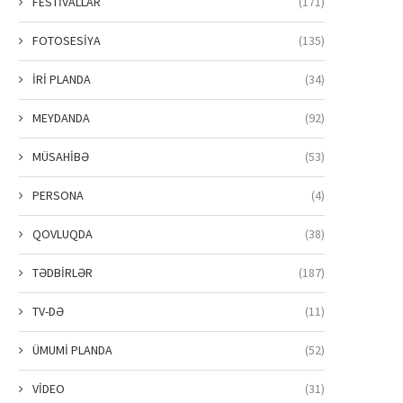
FESTİVALLAR
(171)
FOTOSESİYA
(135)
İRİ PLANDA
(34)
MEYDANDA
(92)
MÜSAHİBƏ
(53)
PERSONA
(4)
QOVLUQDA
(38)
TƏDBİRLƏR
(187)
TV-DƏ
(11)
ÜMUMİ PLANDA
(52)
VİDEO
(31)