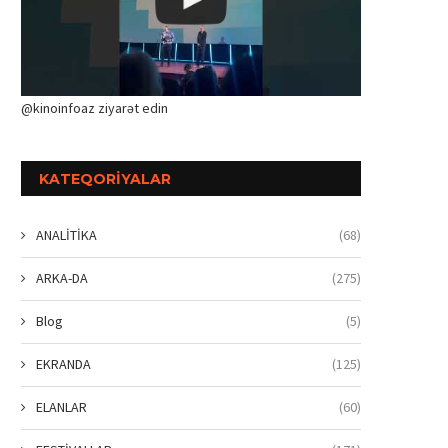
@kinoinfoaz ziyarət edin
KATEQORIYALAR
ANALİTİKA
(68)
ARKA-DA
(275)
Blog
(5)
EKRANDA
(125)
ELANLAR
(60)