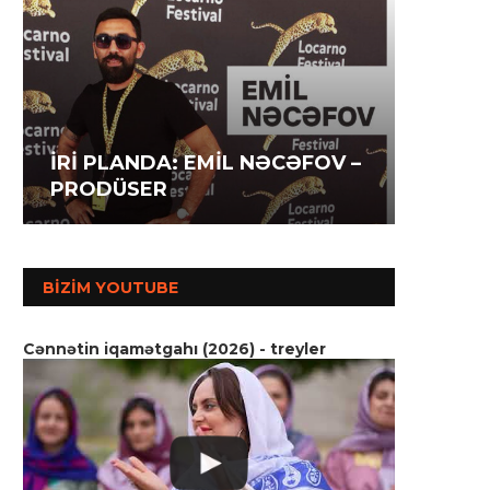
İRİ P
İRİ PLANDA: İLAHƏ
İRİ P
AĞAZA
HƏSƏNOVA – AKTRİSA
MƏMM
SSENA
BIZIM YOUTUBE
Cənnətin iqamətgahı (2026) - treyler