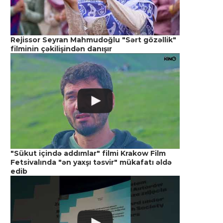
Rejissor Seyran Mahmudoğlu "Sərt gözəllik"
filminin çəkilişindən danışır
"Sükut içində addımlar" filmi Krakow Film
Fetsivalında "ən yaxşı təsvir" mükafatı əldə
edib