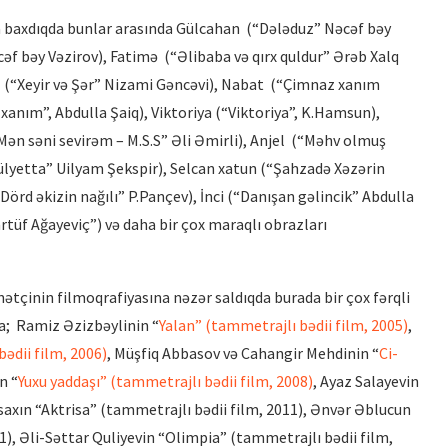
a baxdıqda bunlar arasında Gülcahan (“Dələduz” Nəcəf bəy
cəf bəy Vəzirov), Fatimə (“Əlibaba və qırx quldur” Ərəb Xalq
ızı (“Xeyir və Şər” Nizami Gəncəvi), Nabat (“Çimnaz xanım
xanım”, Abdulla Şaiq), Viktoriya (“Viktoriya”, K.Hamsun),
ən səni sevirəm – M.S.S” Əli Əmirli), Anjel (“Məhv olmuş
ülyetta” Uilyam Şekspir), Selcan xatun (“Şahzadə Xəzərin
rd əkizin nağılı” P.Pançev), İnci (“Danışan gəlincik” Abdulla
rtüf Ağayeviç”) və daha bir çox maraqlı obrazları
HUBERT BALS FUND QALİBİ
TÜRKAN HÜSEYN
“XATIRLADIĞINI EŞİT”...
ənətçinin filmoqrafiyasına nəzər saldıqda burada bir çox fərqli
da; Ramiz Əzizbəylinin “
Yalan” (tammetrajlı bədii film, 2005)
,
bədii film, 2006)
, Müşfiq Abbasov və Cahangir Mehdinin “
Ci-
n “
Yuxu yaddaşı” (tammetrajlı bədii film, 2008)
, Ayaz Salayevin
saxın “Aktrisa” (tammetrajlı bədii film, 2011), Ənvər Əblucun
1), Əli-Səttar Quliyevin “Olimpia” (tammetrajlı bədii film,