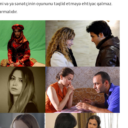
ini və ya sənətçinin oyununu təqlid etməyə ehtiyac qalmaz.
rmalıdır.