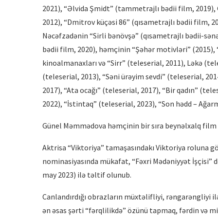
2021), “Əlvida Şmidt” (tammetrajlı bədii film, 2019),
2012), “Dmitrov küçəsi 86” (qısametrajlı bədii film, 2
Nəcəfzadənin “Sirli bənövşə” (qısametrajlı bədii-sən
bədii film, 2020), həmçinin “Şəhər motivləri” (2015),
kinoalmanaxları və “Sirr” (teleserial, 2011), Ləkə (tele
(teleserial, 2013), “Səni ürəyim sevdi” (teleserial, 201
2017), “Ata ocağı” (teleserial, 2017), “Bir qadın” (telese
2022), “İstintaq” (teleserial, 2023), “Son hədd – Ağar
Günel Məmmədova həmçinin bir sıra beynəlxalq film la
Aktrisa “Viktoriya” tamaşasındakı Viktoriya roluna gör
nominasiyasında mükafat, “Fəxri Mədəniyyət İşçisi” d
may 2023) ilə təltif olunub.
Canlandırdığı obrazların müxtəlifliyi, rəngarəngliyi i
ən əsas şərti “fərqlilikdə” özünü tapmaq, fərdin və 