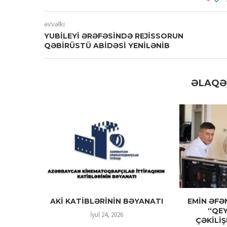
əvvəlki
YUBİLEYİ ƏRƏFƏSİNDƏ REJİSSORUN
QƏBİRÜSTÜ ABİDƏSİ YENİLƏNİB
ƏLAQƏ
AKİ KATİBLƏRİNİN BƏYANATI
EMİN ƏFƏN
“QE
İyul 24, 2026
ÇƏKİLİŞ