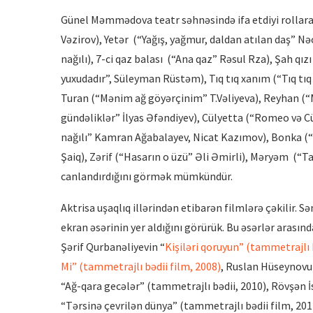
Günel Məmmədova teatr səhnəsində ifa etdiyi rollar
Vəzirov), Yetər (“Yağış, yağmur, daldan atılan daş” Nə
nağılı), 7-ci qaz balası (“Ana qaz” Rəsul Rza), Şah q
yuxudadır”, Süleyman Rüstəm), Tıq tıq xanım (“Tıq tıq 
Turan (“Mənim ağ göyərçinim” T.Vəliyeva), Reyhan (“M
gündəliklər” İlyas Əfəndiyev), Cülyetta (“Romeo və C
nağılı” Kamran Ağabalayev, Nicat Kazımov), Bonka (“Dö
Şaiq), Zərif (“Hasarın o üzü” Əli Əmirli), Məryəm (“Ta
canlandırdığını görmək mümkündür.
Aktrisa uşaqlıq illərindən etibarən filmlərə çəkilir. S
ekran əsərinin yer aldığını görürük. Bu əsərlər arasın
Şərif Qurbanəliyevin “
Kişiləri qoruyun” (tammetrajlı 
Mi” (tammetrajlı bədii film, 2008)
, Ruslan Hüseynovu
“Ağ-qara gecələr” (tammetrajlı bədii, 2010), Rövşən İ
“Tərsinə çevrilən dünya” (tammetrajlı bədii film, 201