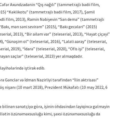
 Cəfər Axundzadənin “Qış nağılı” (tammetrajlı bədii film,
015) “Kəklikotu” (tammetrajlı bədii film, 2017), Şamil
ədli film, 2013), Ramin Nəbiyevin “Sən demə” (tammetrajlı
 “Bakı, mən səni sevirəm” (2015), “Bakı gecələri” (2015)
serial, 2013), “Bir ailəm var” (teleserial, 2013), “Həyat çiçəyi”
İRİ PLANDA: EMİL NƏCƏFOV –
4), “Günəşim ol” (teleserial, 2016), “Laləli aaray” (teleserial,
PRODÜSER
rial, 2019), “İdarə” (teleserial, 2020), “Ofis işi” (teleserial,
mayan saçlar” (teleserial, 2023) yer almaqdadır.
yihələrində iştirak edib.
ə Gənclər və İdman Nazirliyi tərəfindən “İlin aktrisası”
öş nişanı (10 mart 2018), Prezident Mükafatı (10 may 2022, 6
lə bilinən sənətçiyə görə, işinin öhdəsindən layiqincə gəlməyin
millətin özünəməxsusluğu kimi, şəxsi özünəməxsusluğu da