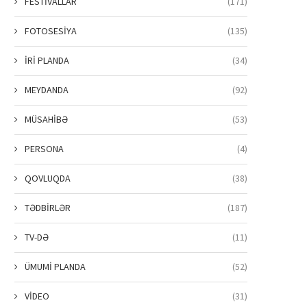
FESTİVALLAR
(171)
FOTOSESİYA
(135)
İRİ PLANDA
(34)
MEYDANDA
(92)
MÜSAHİBƏ
(53)
PERSONA
(4)
QOVLUQDA
(38)
TƏDBİRLƏR
(187)
TV-DƏ
(11)
ÜMUMİ PLANDA
(52)
VİDEO
(31)