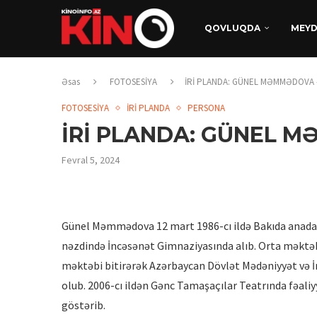
QOVLUQDA
MEY
Əsas
FOTOSESİYA
İRİ PLANDA: GÜNEL MƏMMƏDOVA 
FOTOSESİYA
İRİ PLANDA
PERSONA
İRİ PLANDA: GÜNEL 
Fevral 5, 2024
Günel Məmmədova 12 mart 1986-cı ildə Bakıda anadan 
nəzdində İncəsənət Gimnaziyasında alıb. Orta məktəb 
məktəbi bitirərək Azərbaycan Dövlət Mədəniyyət və İ
olub. 2006-cı ildən Gənc Tamaşaçılar Teatrında fəaliyy
göstərib.