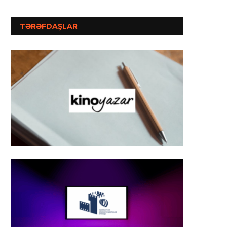
TƏRƏFDAŞLAR
ÖZBƏKİSTAN KİNOSU
“MOLLA NƏSRƏDDİN: 
GÜNLƏRİMİN DOSTU” Fİ
İyul 6, 2026
ÖZBƏKİSTAN ÇƏKİLİŞLƏR