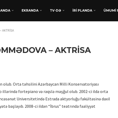
DANDA
EKRANDA
TV-DƏ
İRİ PLANDA
ÜMUMİ 
– AKTRİSA
MƏMMƏDOVA – AKTRİSA
TÜRKAN HÜSEYNDƏN
olub. Orta təhsilini Azərbaycan Milli Konservatoriyası
BEYNƏLXALQ UĞUR:
illərində fortepiano və rəqslə məşğul olub. 2002-ci ildə orta
“XATIRLADIĞINI EŞİT” FİLM
ncəsənət Universitetində Estrada aktyorluğu fakültəsinə daxil
LAYİHƏSİ...
ətə başlayıb. 2008-ci ildən “İbrus” teatrında fəaliyyət
Avqust 5, 2026