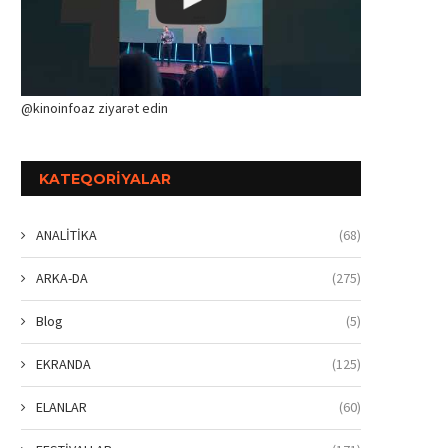
@kinoinfoaz ziyarət edin
KATEQORIYALAR
ANALİTİKA
(68)
ARKA-DA
(275)
Blog
(5)
EKRANDA
(125)
ELANLAR
(60)