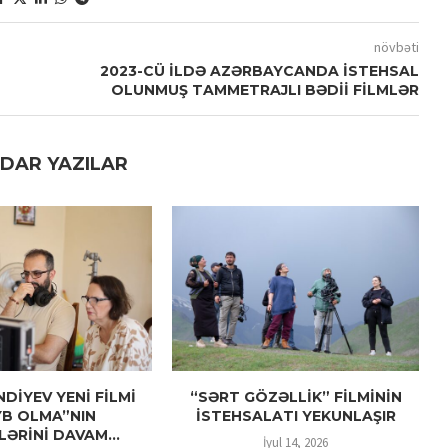
növbəti
2023-CÜ İLDƏ AZƏRBAYCANDA İSTEHSAL
OLUNMUŞ TAMMETRAJLI BƏDİİ FİLMLƏR
DAR YAZILAR
DİYEV YENİ FİLMİ
“SƏRT GÖZƏLLİK” FİLMİNİN
YB OLMA”NIN
İSTEHSALATI YEKUNLAŞIR
LƏRİNİ DAVAM...
İyul 14, 2026