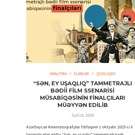
ANALİTİKA
ELANLAR
QOVLUQDA
“SƏN, EY UŞAQLIQ” TAMMETRAJLI
BƏDİİ FİLM SSENARİSİ
MÜSABİQƏSİNİN FİNALÇILARI
MÜƏYYƏN EDİLİB
İyul 16, 2026
Azərbaycan Kinematoqrafçılar İttifaqının 1 oktyabr 2025-ci il
tarixində elan etdiyi “Sən, ey uşaqlıq” tammetrajlı bədii …