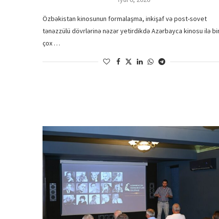
Özbəkistan kinosunun formalaşma, inkişaf və post-sovet
tənəzzülü dövrlərinə nəzər yetirdikdə Azərbayca kinosu ilə bi
çox …