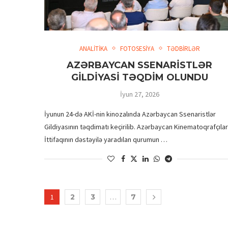
ANALİTİKA
FOTOSESİYA
TƏDBİRLƏR
AZƏRBAYCAN SSENARİSTLƏR
GİLDİYASİ TƏQDİM OLUNDU
İyun 27, 2026
İyunun 24-də AKİ-nin kinozalında Azərbaycan Ssenaristlər
Gildiyasının təqdimatı keçirilib. Azərbaycan Kinematoqrafçılar
İttifaqının dəstəyilə yaradılan qurumun …
1
2
3
…
7