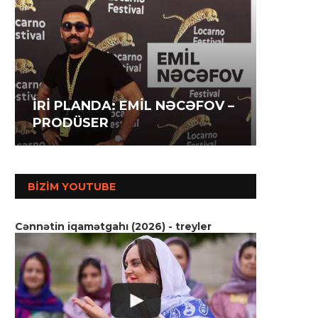
İRİ P
İRİ PLANDA: İLAHƏ
İRİ P
AĞAZA
HƏSƏNOVA – AKTRİSA
MƏMM
SSENA
BIZIM YOUTUBE
Cənnətin iqamətgahı (2026) - treyler