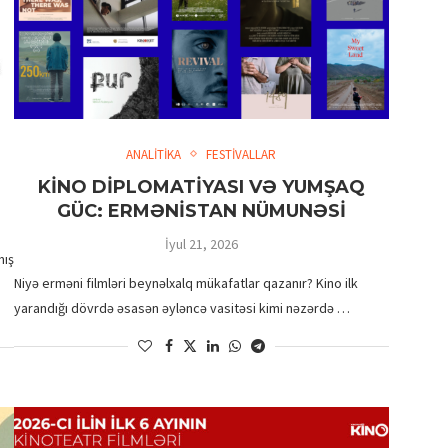
İRİ PLANDA: EMİL NƏCƏFOV –
ANALİTİKA
FESTİVALLAR
PRODÜSER
KİNO DİPLOMATİYASI VƏ YUMŞAQ
GÜC: ERMƏNİSTAN NÜMUNƏSİ
İyul 21, 2026
mış
Niyə erməni filmləri beynəlxalq mükafatlar qazanır? Kino ilk
.
yarandığı dövrdə əsasən əyləncə vasitəsi kimi nəzərdə …