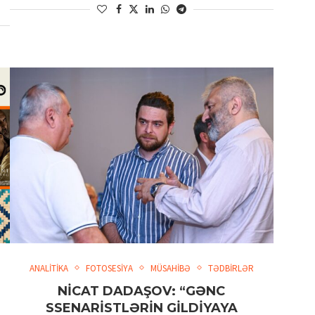
ANALİTİKA
FOTOSESİYA
MÜSAHİBƏ
TƏDBİRLƏR
NİCAT DADAŞOV: “GƏNC
SSENARİSTLƏRİN GİLDİYAYA