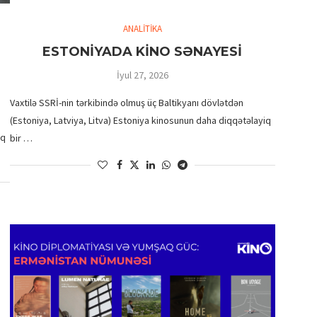
ANALİTİKA
ESTONİYADA KİNO SƏNAYESİ
İyul 27, 2026
Vaxtilə SSRİ-nin tərkibində olmuş üç Baltikyanı dövlətdən
(Estoniya, Latviya, Litva) Estoniya kinosunun daha diqqətəlayiq
aq
bir …
HUBERT BALS FUND QALİBİ
TÜRKAN HÜSEYN
“XATIRLADIĞINI EŞİT”...