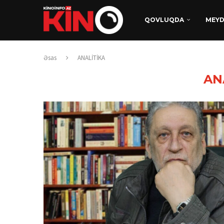
QOVLUQDA
MEY
Əsas
ANALİTİKA
AN