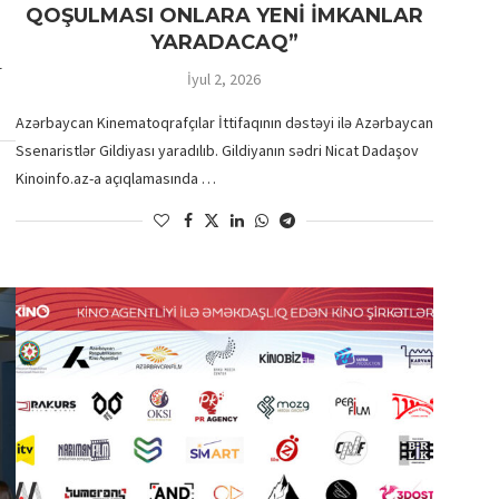
QOŞULMASI ONLARA YENİ İMKANLAR
YARADACAQ”
r
İyul 2, 2026
Azərbaycan Kinematoqrafçılar İttifaqının dəstəyi ilə Azərbaycan
Ssenaristlər Gildiyası yaradılıb. Gildiyanın sədri Nicat Dadaşov
Kinoinfo.az-a açıqlamasında …