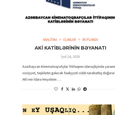
ANALİTİKA
ELANLAR
İRİ PLANDA
AKİ KATİBLƏRİNİN BƏYANATI
İyul 24, 2026
Azərbaycan Kinematoqrafçılar İttifaqının idarəçiliyində yaran
vəziyyət, təşkilatın gələcək fəaliyyəti ciddi narahatlıq doğurur
AKİ-nin İdarə Heyətinin …