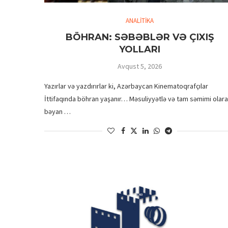
ANALİTİKA
BÖHRAN: SƏBƏBLƏR VƏ ÇIXIŞ
YOLLARI
Avqust 5, 2026
Yazırlar və yazdırırlar ki, Azərbaycan Kinematoqrafçılar
İttifaqında böhran yaşanır… Məsuliyyətlə və tam səmimi olar
bəyan …