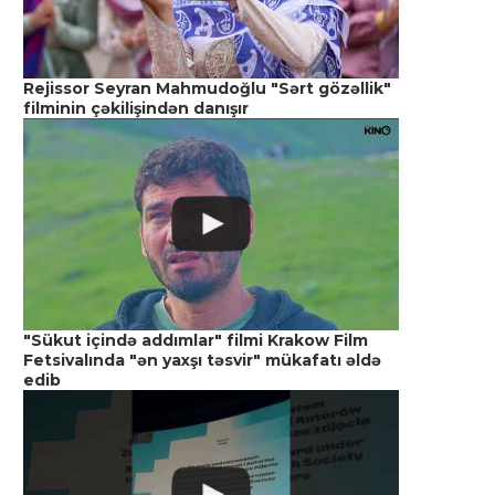
Rejissor Seyran Mahmudoğlu "Sərt gözəllik"
filminin çəkilişindən danışır
"Sükut içində addımlar" filmi Krakow Film
Fetsivalında "ən yaxşı təsvir" mükafatı əldə
edib