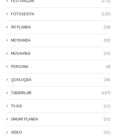
FESTİVALLAR
(171)
FOTOSESİYA
(135)
İRİ PLANDA
(34)
MEYDANDA
(92)
MÜSAHİBƏ
(53)
PERSONA
(4)
QOVLUQDA
(38)
TƏDBİRLƏR
(187)
TV-DƏ
(11)
ÜMUMİ PLANDA
(52)
VİDEO
(31)