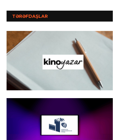
TƏRƏFDAŞLAR