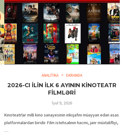
ANALİTİKA
EKRANDA
2026-CI İLİN İLK 6 AYININ KİNOTEATR
FİLMLƏRİ
İyul 9, 2026
Kinoteatrlar milli kino sənayesinin inkişafını müəyyən edən əsas
platformalardan biridir. Film istehsalının həcmi, janr müxtəlifliyi,
…