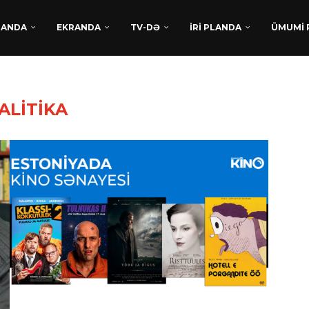
DANDA
EKRANDA
TV-DƏ
İRİ PLANDA
ÜMUMİ 
ALİTİKA
TÜRKAN HÜSEYNDƏN
BEYNƏLXALQ UĞUR:
“XATIRLADIĞINI EŞİT” FİLM
LAYİHƏSİ...
Avqust 5, 2026