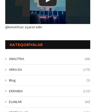
@kinoinfoaz ziyarət edin
KATEQORIYALAR
ANALİTİKA
(68)
ARKA-DA
(275)
Blog
(5)
EKRANDA
(125)
ELANLAR
(60)