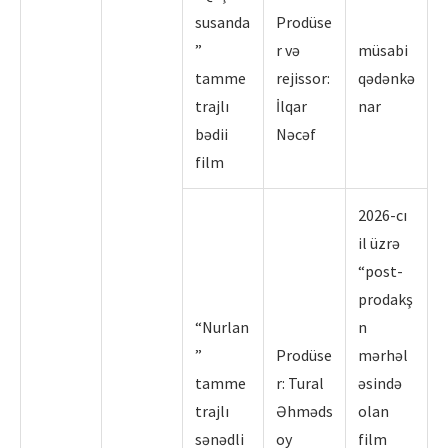
susanda
Prodüse
”
r və
müsabi
tamme
rejissor:
qədənkə
trajlı
İlqar
nar
bədii
Nəcəf
film
2026-cı
il üzrə
“post-
prodakş
“Nurlan
n
”
Prodüse
mərhəl
tamme
r: Tural
əsində
trajlı
Əhməds
olan
sənədli
oy
film