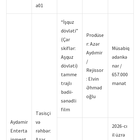
a01
“İşquz
dövləti”
Prodüse
(Çar
r: Azər
skiflər:
Müsabiq
Aydımir
Aşquz
ədənkə
/
dövləti)
nar /
Rejissor
tamme
657.000
: Elvin
trajlı
manat
Əhməd
bədii-
oğlu
sənədli
film
Təsisçi
Aydəmir
və
2026-cı
Enterta
rəhbər:
il üzrə
inment
Azər