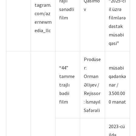
rajlı
Qasımo
“2025-ci
tagram.
sənədli
v
il üzrə
com/az
film
filmlərə
ernewm
dəstək
edia_llc
müsabi
qəsi”
Prodüse
“44”
r:
müsabi
tamme
Orman
qədənkə
trajlı
Əliyev /
nar /
bədii
Rejissor
3.500.00
film
: İsmayıl
0 manat
Səfərəli
2023-cü
ildə