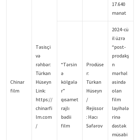
17.640
manat
2024-cü
il üzrə
Təsisçi
“post-
və
prodakş
rəhbər:
“Tərsin
Prodüse
n
Türkan
ə
r:
mərhəl
Chinar
Hüseyn
kölgələ
Türkan
əsində
film
Link:
r”
Hüseyn
olan
https://
qısamet
/
film
chinarfi
rajlı
Rejissor
layihələ
lm.com
bədii
: Hacı
rinə
/
film
Səfərov
dəstək
müsabi