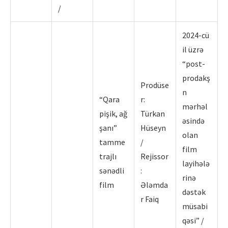
/
2024-cü
il üzrə
“post-
prodakş
Prodüse
n
“Qara
r:
mərhəl
pişik, ağ
Türkan
əsində
şanı”
Hüseyn
olan
tamme
/
film
trajlı
Rejissor
layihələ
sənədli
:
rinə
film
Ələmda
dəstək
r Faiq
müsabi
qəsi” /