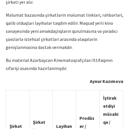
şirkəti yer alır.
Məlumat bazasında şirkətlərin məlumat linkləri, rəhbərləri,
qalib olduqları layihələr təqdim edilir. Məqsəd yerli kino
sənayesində yeni əməkdaşlıqların qurulmasına və yaradıcı
şəxslərlə istehsal şirkətləri arasında əlaqələrin
genişlənməsinə dəstək verməkdir.
Bu material Azərbaycan Kinematoqrafçıları İttifaqının
sifarişi əsasında hazırlanmışdır.
Aynur Kazımova
İştirak
etdiyi
müsabi
Prodüs
Şirkət
qə /
Şirkət
Layihən
er /