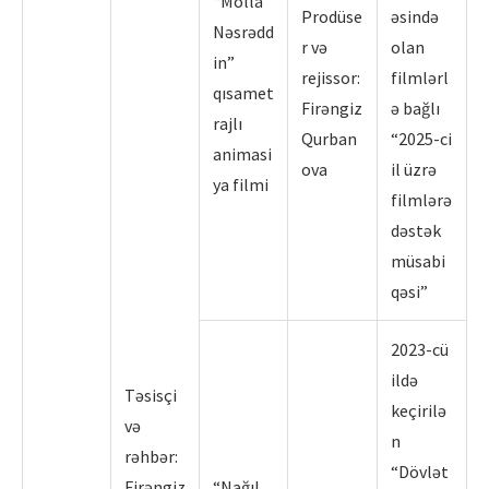
“Molla
Prodüse
əsində
Nəsrədd
r və
olan
in”
rejissor:
filmlərl
qısamet
Firəngiz
ə bağlı
rajlı
Qurban
“2025-ci
animasi
ova
il üzrə
ya filmi
filmlərə
dəstək
müsabi
qəsi”
2023-cü
ildə
Təsisçi
keçirilə
və
n
rəhbər:
“Dövlət
Firəngiz
“Nağıl