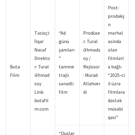
Post-
prodakş
n
Təsisçi:
“Ad
Prodüse
mərhəl
İlqar
günü
r: Tural
əsində
Nəcəf
şamları
Əhməds
olan
Direkto
”
oy /
filmlərl
Buta
r: Tural
tamme
Rejissor
ə bağlı
Film
Əhməd
trajlı
: Murad
“2025-ci
soy
sənədli
Allahver
il üzrə
Link:
film
di
filmlərə
butafil
dəstək
m.com
müsabi
qəsi”
“Quşlar