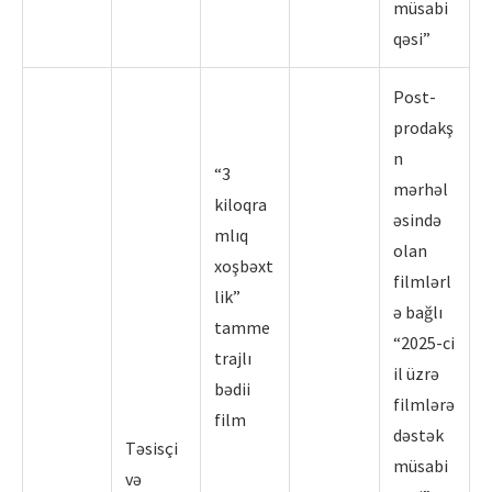
müsabi
qəsi”
Post-
prodakş
n
“3
mərhəl
kiloqra
əsində
mlıq
olan
xoşbəxt
filmlərl
lik”
ə bağlı
tamme
“2025-ci
trajlı
il üzrə
bədii
filmlərə
film
dəstək
Təsisçi
müsabi
və