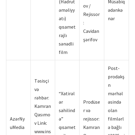
(Hadrut
Müsabiq
ov /
əməliyy
ədənkə
Rejissor
atı)
nar
:
qısamet
Cavidan
rajlı
şərifov
sənədli
film
Post-
prodakş
Təsisçi
n
və
“Xatirəl
mərhəl
rəhbər:
ər
Prodüse
əsində
Kamran
sahilind
r və
olan
Qasımo
AzərNy
ə”
rejissor:
filmlərl
v Link:
uMedia
qısamet
Kamran
ə bağlı
www.ins