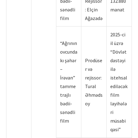
bədii-
Rejissor
132.880
sənədli
: Elçin
manat
film
Ağazadə
2025-ci
“Ağrının
il üzrə
ovcunda
“Dövlət
kı şəhər
Prodüse
dəstəyi
–
r və
ilə
İrəvan”
rejissor:
istehsal
tamme
Tural
ediləcək
trajlı
Əhməds
film
bədii-
oy
layihələ
sənədli
ri
film
müsabi
qəsi”