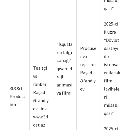
müsabi
qəsi”
2025-ci
il üzrə
“Dövlət
“İşquzla
Prodüse
dəstəyi
rın bilgi
r və
ilə
çanağı”
rejissor:
istehsal
Təsisçi
qısamet
Rəşad
ediləcək
və
rajlı
Əfəndiy
film
rəhbər:
animasi
3DOST
ev
layihələ
Rəşad
ya filmi
Product
ri
Əfəndiy
ion
müsabi
ev Link:
qəsi”
www.3d
ost.az
2025-ci