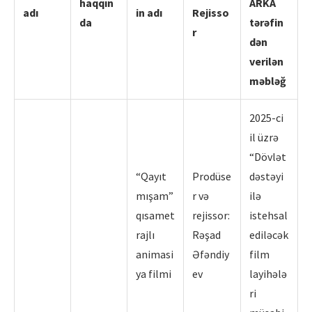
haqqın
ARKA
adı
in adı
Rejisso
da
tərəfin
r
dən
verilən
məbləğ
2025-ci
il üzrə
“Dövlət
“Qayıt
Prodüse
dəstəyi
mışam”
r və
ilə
qısamet
rejissor:
istehsal
rajlı
Rəşad
ediləcək
animasi
Əfəndiy
film
ya filmi
ev
layihələ
ri