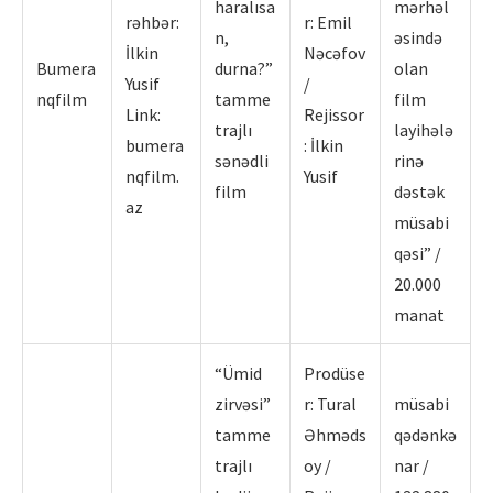
haralısa
mərhəl
rəhbər:
r: Emil
n,
əsində
İlkin
Nəcəfov
Bumera
durna?”
olan
Yusif
/
nqfilm
tamme
film
Link:
Rejissor
trajlı
layihələ
bumera
: İlkin
sənədli
rinə
nqfilm.
Yusif
film
dəstək
az
müsabi
qəsi” /
20.000
manat
“Ümid
Prodüse
zirvəsi”
r: Tural
müsabi
tamme
Əhməds
qədənkə
trajlı
oy /
nar /