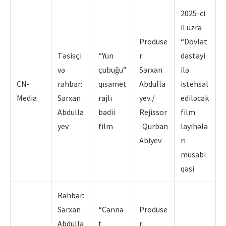
2025-ci
il üzrə
Prodüse
“Dövlət
Təsisçi
“Yun
r:
dəstəyi
və
çubuğu”
Sərxan
ilə
CN-
rəhbər:
qısamet
Abdulla
istehsal
Media
Sərxan
rajlı
yev /
ediləcək
Abdulla
bədii
Rejissor
film
yev
film
: Qurban
layihələ
Abiyev
ri
müsabi
qəsi
Rəhbər:
Sərxan
“Cənnə
Prodüse
Abdulla
t
r: