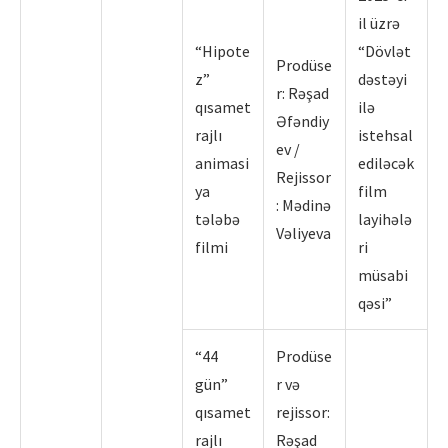
il üzrə
“Hipote
“Dövlət
Prodüse
z”
dəstəyi
r: Rəşad
qısamet
ilə
Əfəndiy
rajlı
istehsal
ev /
animasi
ediləcək
Rejissor
ya
film
: Mədinə
tələbə
layihələ
Vəliyeva
filmi
ri
müsabi
qəsi”
“44
Prodüse
gün”
r və
qısamet
rejissor:
rajlı
Rəşad