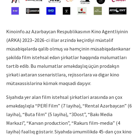
Kinoinfo.az Azərbaycan Respublikasının Kino Agentliyinin
(ARKA) 2023–2026-ci illər ərzində keçirdiyi müxtəlif
müsabiqələrdə qalib olmuş və həmçinin müsabiqədənkənar
şəkildə film istehsal edən şirkətlər haqqında məlumatları
tərtib edib. Bu məlumatlar əməkdaşlıq üçün prodakşn
şirkəti axtaran ssenaristlərə, rejissorlara və digər kino
mütəxəssislərinə kömək məqsədi daşıyır.
Siyahıda yer alan film istehsal şirkətləri arasında ən çox
əməkdaşlıqla “PERİ Film” (7 layihə), “Rental Azərbaycan” (6
layihə), “Buta film” (5 layihə), “3Dost”, “Bakı Media
Mərkəzi”, “Karvan production”, “Rakurs film-media” (4
layihə) fəallıq göstərir. Siyahıda ümumilikdə 45-dən çox kino