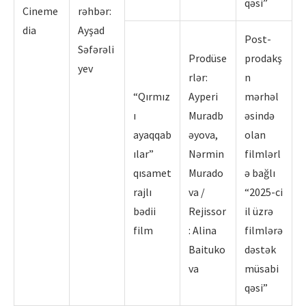
qəsi”
Cineme
rəhbər:
dia
Ayşad
Post-
Səfərəli
Prodüse
prodakş
yev
rlər:
n
“Qırmız
Ayperi
mərhəl
ı
Muradb
əsində
ayaqqab
əyova,
olan
ılar”
Nərmin
filmlərl
qısamet
Murado
ə bağlı
rajlı
va /
“2025-ci
bədii
Rejissor
il üzrə
film
: Alina
filmlərə
Baituko
dəstək
va
müsabi
qəsi”