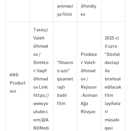
animasi
Əfəndiy
ya filmi
ev
Təsisçi:
Valeh
2025-ci
Əhməd
il üzrə
ov /
Prodüse
“Dövlət
Direkto
“Divarın
r: Valeh
dəstəyi
r: Vaqif
o üzü”
Əhməd
ilə
AND
Əhməd
qısamet
ov /
istehsal
Product
ov Link:
rajlı
Rejissor
ediləcək
ion
https://
bədii
: Asiman
film
www.yo
film
Ağa
layihələ
utube.c
Rövşən
ri
om/@A
müsabi
NDMedi
qəsi