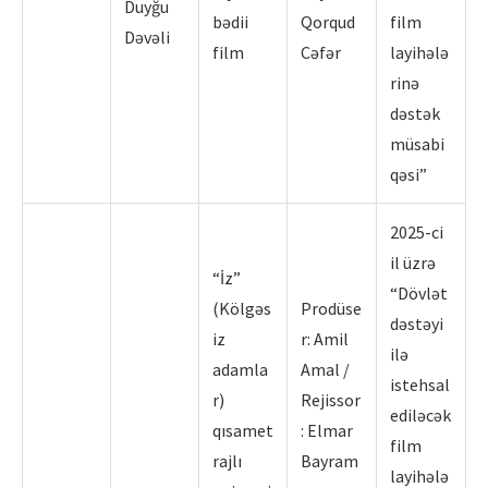
Duyğu
bədii
Qorqud
film
Dəvəli
film
Cəfər
layihələ
rinə
dəstək
müsabi
qəsi”
2025-ci
il üzrə
“İz”
“Dövlət
(Kölgəs
Prodüse
dəstəyi
iz
r: Amil
ilə
adamla
Amal /
istehsal
r)
Rejissor
ediləcək
qısamet
: Elmar
film
rajlı
Bayram
layihələ