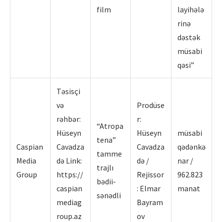
film
layihələ
rinə
dəstək
müsabi
qəsi”
Təsisçi
və
Prodüse
rəhbər:
r:
“Atropa
Hüseyn
Hüseyn
müsabi
tena”
Caspian
Cavadza
Cavadza
qədənkə
tamme
Media
də Link:
də /
nar /
trajlı
Group
https://
Rejissor
962.823
bədii-
caspian
: Elmar
manat
sənədli
mediag
Bayram
roup.az
ov