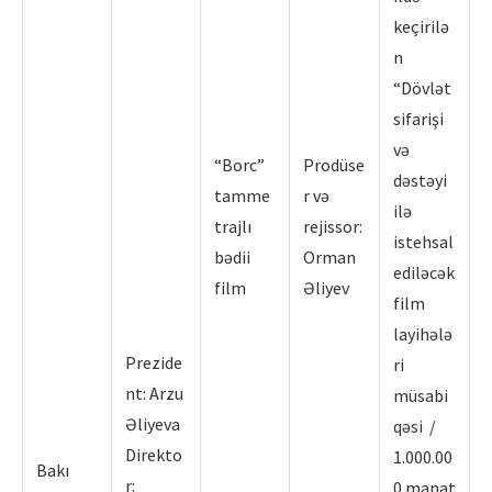
keçirilə
n
“Dövlət
sifarişi
və
“Borc”
Prodüse
dəstəyi
tamme
r və
ilə
trajlı
rejissor:
istehsal
bədii
Orman
ediləcək
film
Əliyev
film
layihələ
Prezide
ri
nt: Arzu
müsabi
Əliyeva
qəsi /
Direkto
1.000.00
Bakı
r:
0 manat