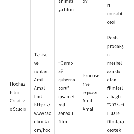
animasi
ov
ri
ya filmi
müsabi
qəsi
Post-
prodakş
Təsisçi
n
və
“Qarab
mərhəl
rəhbər:
ağ
əsində
Prodüse
Amil
quberna
olan
Hochaz
r və
Amal
toru”
filmlərl
Film
rejissor
Link:
qısamet
ə bağlı
Creativ
Amil
https://
rajlı
“2025-ci
e Studio
Amal
www.fac
sənədli
il üzrə
ebook.c
film
filmlərə
om/hoc
dəstək