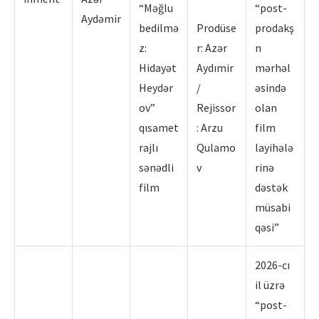
“Məğlu
“post-
Aydəmir
bedilmə
Prodüse
prodakş
z:
r: Azər
n
Hidayət
Aydımir
mərhəl
Heydər
/
əsində
ov”
Rejissor
olan
qısamet
: Arzu
film
rajlı
Qulamo
layihələ
sənədli
v
rinə
film
dəstək
müsabi
qəsi”
2026-cı
il üzrə
“post-