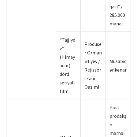
qəsi” /
285.000
manat
“Tağıye
Prodüse
v”
r Orman
(Himay
Əliyev /
Müsabiq
ədar)
Rejissor
ənkənar
dörd
: Zaur
seriyalı
Qasımlı
film
Post-
prodakş
n
mərhəl