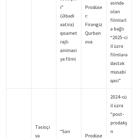
əsində
i”
Prodüse
olan
(Əbədi
r:
filmlərl
xatirə)
Firəngiz
ə bağlı
qısamet
Qurban
“2025-ci
rajlı
ova
il üzrə
animasi
filmlərə
ya filmi
dəstək
müsabi
qəsi”
2024-cü
il üzrə
“post-
prodakş
Təsisçi
“Sən
n
və
Prodüse