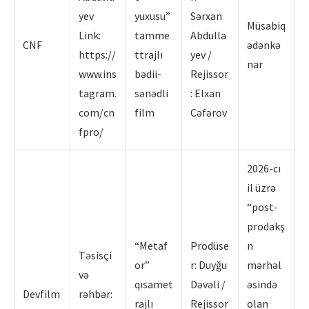
yev
yuxusu”
Sərxan
Müsabiq
Link:
tamme
Abdulla
CNF
ədənkə
https://
ttrajlı
yev /
nar
www.ins
bədii-
Rejissor
tagram.
sənədli
: Elxan
com/cn
film
Cəfərov
fpro/
2026-cı
il üzrə
“post-
prodakş
“Metaf
Prodüse
n
Təsisçi
or”
r: Duyğu
mərhəl
və
qısamet
Dəvəli /
əsində
Devfilm
rəhbər:
rajlı
Rejissor
olan