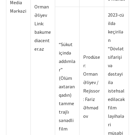
Media
Orman
Mərkəzi
2023-cü
Əliyev
ildə
Link:
keçirilə
bakume
n
diacent
“Sükut
“Dövlət
er.az
içində
Prodüse
sifarişi
addımla
r:
və
r”
Orman
dəstəyi
(Ölüm
Əliyev /
ilə
axtaran
Rejissor
istehsal
qadın)
: Fariz
ediləcək
tamme
Əhməd
film
trajlı
ov
layihələ
sənədli
ri
film
müsabi