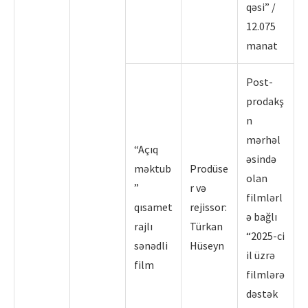
qəsi” /
12.075
manat
Post-
prodakş
n
mərhəl
“Açıq
əsində
məktub
Prodüse
olan
”
r və
filmlərl
qısamet
rejissor:
ə bağlı
rajlı
Türkan
“2025-ci
sənədli
Hüseyn
il üzrə
film
filmlərə
dəstək