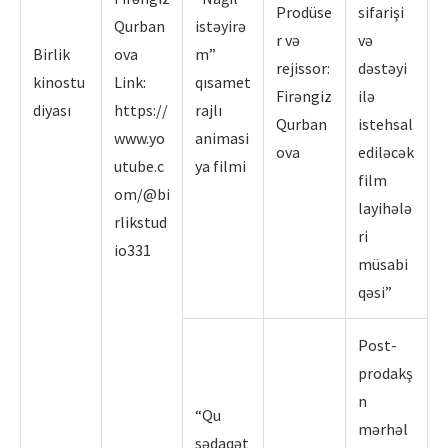
Prodüse
sifarişi
Qurban
istəyirə
r və
və
Birlik
ova
m”
rejissor:
dəstəyi
kinostu
Link:
qısamet
Firəngiz
ilə
diyası
https://
rajlı
Qurban
istehsal
www.yo
animasi
ova
ediləcək
utube.c
ya filmi
film
om/@bi
layihələ
rlikstud
ri
io331
müsabi
qəsi”
Post-
prodakş
n
“Qu
mərhəl
sədaqət