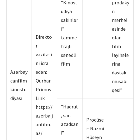
“Kinost
prodakş
udiya
n
sakinlər
mərhəl
i”
əsində
Direkto
tamme
olan
r
trajlı
film
vəzifəsi
sənədli
layihələ
ni icra
film
rinə
Azərbay
edən:
dəstək
canfilm
Qurban
müsabi
kinostu
Primov
qəsi”
diyası
Link:
“Hadrut
https://
, sən
azerbaij
Prodüse
azadsan
anfilm.
r: Nazmi
!”
az/
Hüseyn