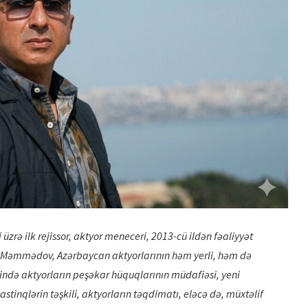
EMİN ƏFƏNDİYEV YENİ FİLMİ
“QEYB OLMA”NIN
ÇƏKİLİŞLƏRİNİ DAVAM...
rə ilk rejissor, aktyor meneceri, 2013-cü ildən fəaliyyət
hi Məmmədov, Azərbaycan aktyorlarının həm yerli, həm də
ində aktyorların peşəkar hüquqlarının müdafiəsi, yeni
astinqlərin təşkili, aktyorların təqdimatı, eləcə də, müxtəlif