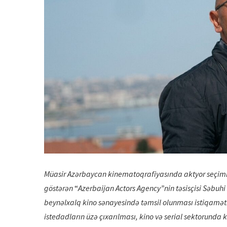
Müasir Azərbaycan kinematoqrafiyasında aktyor seçimi üz
göstərən
“
Azerbaijan Actors Agency”nin təsisçisi Səbu
beynəlxalq kino sənayesində təmsil olunması istiqamət
istedadların üzə çıxarılması, kino və serial sektorunda k