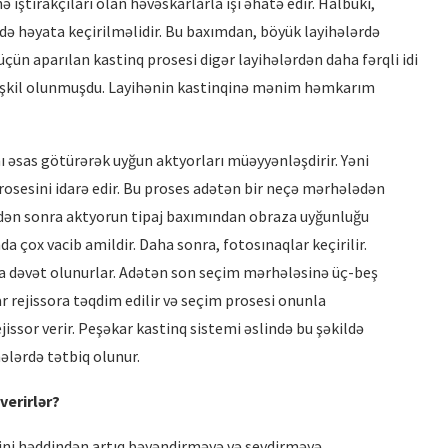
 iştirakçıları olan həvəskarlarla işi əhatə edir. Halbuki,
də həyata keçirilməlidir. Bu baxımdan, böyük layihələrdə
üçün aparılan kastinq prosesi digər layihələrdən daha fərqli idi
təşkil olunmuşdu. Layihənin kastinqinə mənim həmkarım
nı əsas götürərək uyğun aktyorları müəyyənləşdirir. Yəni
rosesini idarə edir. Bu proses adətən bir neçə mərhələdən
üşdən sonra aktyorun tipaj baxımından obraza uyğunluğu
da çox vacib amildir. Daha sonra, fotosınaqlar keçirilir.
a dəvət olunurlar. Adətən son seçim mərhələsinə üç-beş
r rejissora təqdim edilir və seçim prosesi onunla
ejissor verir. Peşəkar kastinq sistemi əslində bu şəkildə
hələrdə tətbiq olunur.
 verirlə
r?
rini həddindən artıq bəyəndirməyə və sevdirməyə