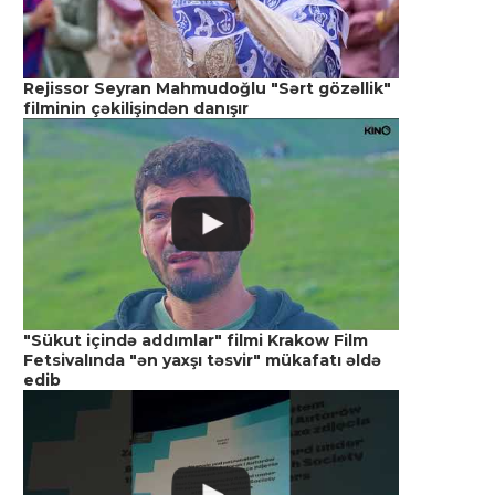
Rejissor Seyran Mahmudoğlu "Sərt gözəllik"
filminin çəkilişindən danışır
"Sükut içində addımlar" filmi Krakow Film
Fetsivalında "ən yaxşı təsvir" mükafatı əldə
edib