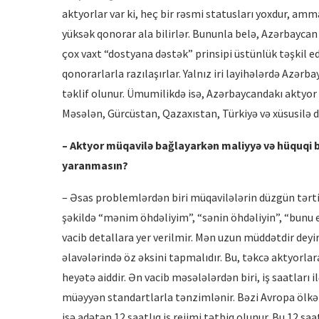
aktyorlar var ki, heç bir rəsmi statusları yoxdur, am
yüksək qonorar ala bilirlər. Bununla belə, Azərbayca
çox vaxt “dostyana dəstək” prinsipi üstünlük təşkil ed
qonorarlarla razılaşırlar. Yalnız iri layihələrdə Azər
təklif olunur. Ümumilikdə isə, Azərbaycandakı aktyor
Məsələn, Gürcüstan, Qazaxıstan, Türkiyə və xüsusilə d
– Aktyor müqavilə bağlayarkən maliyyə və hü
quqi 
yaranması
n?
– Əsas problemlərdən biri müqavilələrin düzgün tərt
şəkildə “mənim öhdəliyim”, “sənin öhdəliyin”, “bunu
vacib detallara yer verilmir. Mən uzun müddətdir dey
əlavələrində öz əksini tapmalıdır. Bu, təkcə aktyorla
heyətə aiddir. Ən vacib məsələlərdən biri, iş saatları i
müəyyən standartlarla tənzimlənir. Bəzi Avropa ölkələ
isə adətən 12 saatlıq iş rejimi tətbiq olunur. Bu 12 saa