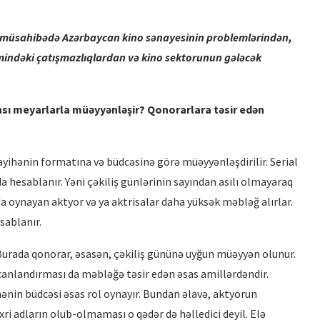
ş müsahibədə Azərbaycan kino sənayesinin problemlərindən,
emindəki çatışmazlı
qlar
dan və kino sektorunun gələcək
İRİ PLANDA: EMİL NƏCƏFOV –
ns
ı meyarlarla müəyyənləşir? Qonorarlara təsir edən
PRODÜSER
ayihənin formatına və büdcəsinə görə müəyyənləşdirilir. Serial
 hesablanır. Yəni çəkiliş günlərinin sayından asılı olmayaraq
da oynayan aktyor və ya aktrisalar daha yüksək məbləğ alırlar.
sablanır.
. Burada qonorar, əsasən, çəkiliş gününə uyğun müəyyən olunur.
z canlandırması da məbləğə təsir edən əsas amillərdəndir.
in büdcəsi əsas rol oynayır. Bundan əlavə, aktyorun
xri adların olub-olmaması o qədər də həlledici deyil. Elə