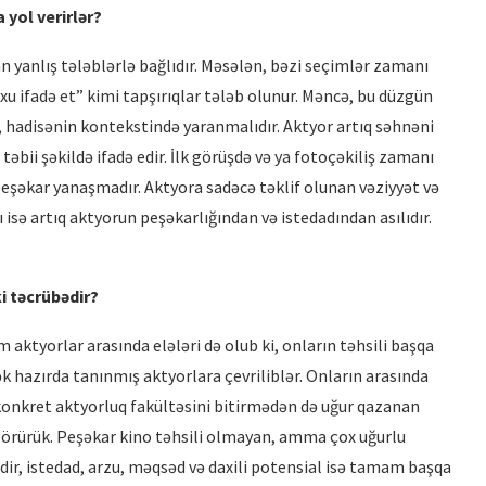
 yol verirlə
r?
 yanlış tələblərlə bağlıdır. Məsələn, bəzi seçimlər zamanı
xu ifadə et” kimi tapşırıqlar tələb olunur. Məncə, bu düzgün
 hadisənin kontekstində yaranmalıdır. Aktyor artıq səhnəni
əbii şəkildə ifadə edir. İlk görüşdə və ya fotoçəkiliş zamanı
eşəkar yanaşmadır. Aktyora sadəcə təklif olunan vəziyyət və
isə artıq aktyorun peşəkarlığından və istedadından asılıdır.
i təcrübədir
?
m aktyorlar arasında elələri də olub ki, onların təhsili başqa
k hazırda tanınmış aktyorlara çevriliblər. Onların arasında
ni konkret aktyorluq fakültəsini bitirmədən də uğur qazanan
 görürük. Peşəkar kino təhsili olmayan, amma çox uğurlu
əfdir, istedad, arzu, məqsəd və daxili potensial isə tamam başqa