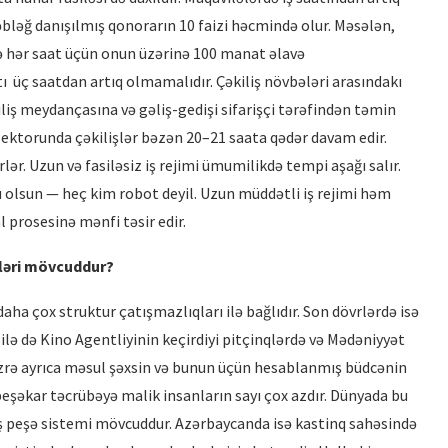
bləğ danışılmış qonorarın 10 faizi həcmində olur. Məsələn,
ə hər saat üçün onun üzərinə 100 manat əlavə
tı üç saatdan artıq olmamalıdır. Çəkiliş növbələri arasındakı
iliş meydançasına və gəliş-gedişi sifarişçi tərəfindən təmin
 sektorunda çəkilişlər bəzən 20–21 saata qədər davam edir.
ər. Uzun və fasiləsiz iş rejimi ümumilikdə tempi aşağı salır.
upu olsun — heç kim robot deyil. Uzun müddətli iş rejimi həm
prosesinə mənfi təsir edir.
mləri mövcuddur?
a çox struktur çatışmazlıqları ilə bağlıdır. Son dövrlərdə isə
lə də Kino Agentliyinin keçirdiyi pitçinqlərdə və Mədəniyyət
üzrə ayrıca məsul şəxsin və bunun üçün hesablanmış büdcənin
 peşəkar təcrübəyə malik insanların sayı çox azdır. Dünyada bu
ş peşə sistemi mövcuddur. Azərbaycanda isə kastinq sahəsində