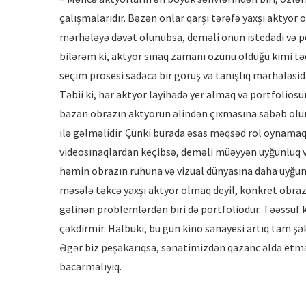
çalışmalarıdır. Bəzən onlar qarşı tərəfə yaxşı aktyor 
mərhələyə dəvət olunubsa, deməli onun istedadı və p
bilərəm ki, aktyor sınaq zamanı özünü olduğu kimi tə
seçim prosesi sadəcə bir görüş və tanışlıq mərhələsid
Təbii ki, hər aktyor layihədə yer almaq və portfolio
bəzən obrazın aktyorun əlindən çıxmasına səbəb olur
ilə gəlməlidir. Çünki burada əsas məqsəd rol oynamaq
videosınaqlardan keçibsə, deməli müəyyən uyğunluq v
həmin obrazın ruhuna və vizual dünyasına daha uyğun 
məsələ təkcə yaxşı aktyor olmaq deyil, konkret obra
gəlinən problemlərdən biri də portfoliodur. Təəssüf k
çəkdirmir. Halbuki, bu gün kino sənayesi artıq tam şək
Əgər biz peşəkarıqsa, sənətimizdən qazanc əldə etmə
bacarmalıyıq.