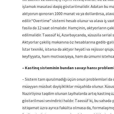
işləmək məsələsi dəqiq göstərilməlidir. Adətən bu mə
aktyorun qonorarı 1000 manat və ya dollardırsa, əlav
edilir.“Overtime” sistemi hesab olunur və əlavə iş vax
fasilə də 12 saat olmalıdır. Həmçinin, aktyorların çək
edilməlidir. Təəssüf ki, Azərbaycanda, xüsusilə serial
Aktyorlar çəkiliş məkanına öz hesablarına gedib-gəlirl
İstər texniki, istərsə də aktyor heyəti və rejissor qr
keyfiyyətə, həm motivasiyaya, həm də ümumi istehsal 
– Kastinq sisteminin bundan savayı hansı proble
– Sistem tam qurulmadığı üçün onun problemləri də dah
müəyyən müsbət dəyişikliklər müşahidə olunur. Xüsusi
Nazirliyinə təqdim olunan layihələrdə artıq kastinq 
göstərilməsi sevindirici haldır. Təəssüf ki, bu sahədə
istiqamət üzrə ayrıca fakültə olmasa da, formalaşmı