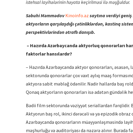
istehsal layihələrinin həyata keçirilməsi ilə məşğuldur.
Səbuhi Məmmədov
Kinoinfo.az
saytına verdiyi geni
aktyorları
n qar
şılaşdığı çətinliklərdən, kastinq sist
perspektivlərindən ətraflı danışıb.
– Hazırda Azərbaycanda aktyorluq qonorarları
ha
faktorlar hansılardı
r?
– Hazırda Azərbaycanda aktyor qonorarları, əsasən, l
sektorunda qonorarlar çox vaxt aylıq maaş formasında
aktyora sabit məbləğ ödənilir. Nadir hallarda baş rol
Qonaq aktyorların qonorarları isə adətən gündəlik he
Bədii film sektorunda vəziyyət seriallardan fərqlidir
Aktyorun baş rol, ikinci dərəcəli və ya epizodik obra
Azərbaycanda qonorarların müəyyənləşməsində layihən
məşhurluğu və auditoriyası da nəzərə alınır. Burada fə