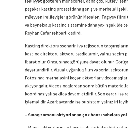
fəaliyyət göstərən menecerlər, daha çox, kütləvi səhnə
peşəkar kastinq prosesi daha geniş və mərhələli şəkil
müəyyən irəliləyişlər görünür. Məsələn, Tağıyev filmi 
və beynəlxalq kastinq sisteminə daha yaxın şəkildə 
Reyhan Cəfər rəhbərlik edirdi.
Kastinq direktoru ssenarini və rejissorun tapşırıqları
kastinq direktoru aktyoru təsdiqləmir, yalnız seçim p
ibarət olur. Öncə, sınaq görüşünə dəvət olunur. Gör
dəyərləndirilir. Vizual uyğunluq film və serial sektorun
Fotosınaq mərhələsini keçən aktyorlar videosınaqlar
aktyor qalır. Videosınaqlardan sonra bütün materialla
koordinasiyalı şəkildə davam etdirilir. Son qərarı isə r
işləməlidir. Azərbaycanda isə bu sistem yalnız iri layi
– Sınaq zamanı aktyorlar ən çox hansı sə
hvl
ərə yol
– Məncə aktyorların ən böyük səhvlərindən biri, özlə