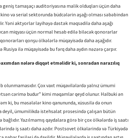
ma geniş tamaşaçı auditoriyasına malik olduqları üçün daha
n kino və serial sektorunda büdcələrin aşağı olması səbəbindən
ir. Yəni aktyorlar layihəyə dəstək məqsədilə daha aşağı
baycan miqyası üçün normal hesab edilə biləcək qonorarlar
 qonorarları qonşu ölkələrlə müqayisədə daha aşağıdır.
ə Rusiya ilə müqayisədə bu fərq daha aydın nəzərə çarpır.
bax
ımdan nələrə
diqq
ət etməlidir ki, sonradan narazılıq
ib olunmamasıdır. Çox vaxt müqavilələrdə yalnız ümumi
 etsən cərimə budur” kimi məqamlar qeyd olunur. Halbuki ən
irəm ki, bu məsələlər kino qanununda, xüsusilə də onun
ra deyil, ümumilikdə istehsalat prosesində çalışan bütün
lə bağlıdır. Yazılmamış qaydalara görə bir çox ölkələrdə iş saatı
rində iş saatı daha azdır. Postsovet ölkələrində və Türkiyədə
ta nahar fasiləsi də daxildir. Müqavilələrdə iş saatından artıq