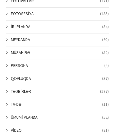
FESTİVALLAR
(171)
FOTOSESİYA
(135)
İRİ PLANDA
(34)
MEYDANDA
(92)
MÜSAHİBƏ
(52)
PERSONA
(4)
QOVLUQDA
(37)
TƏDBİRLƏR
(187)
TV-DƏ
(11)
ÜMUMİ PLANDA
(52)
VİDEO
(31)