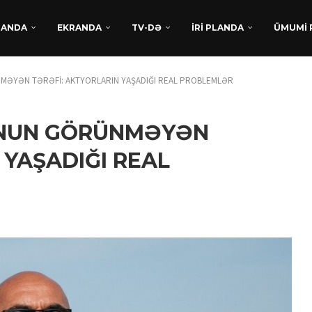
DANDA
EKRANDA
TV-DƏ
İRİ PLANDA
ÜMUMİ 
ƏYƏN TƏRƏFİ: AKTYORLARIN YAŞADIĞI REAL PROBLEMLƏR
UNUN GÖRÜNMƏYƏN
 YAŞADIĞI REAL
TÜRKAN HÜSEYNDƏN
BEYNƏLXALQ UĞUR:
“XATIRLADIĞINI EŞİT” FİLM
LAYİHƏSİ...
Avqust 5, 2026