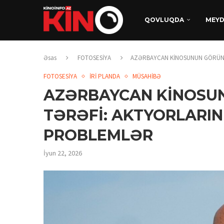
QOVLUQDA
MEY
Əsas
FOTOSESİYA
AZƏRBAYCAN KİNOSUNUN GÖRÜNM
FOTOSESİYA
İRİ PLANDA
MÜSAHİBƏ
AZƏRBAYCAN KİNOS
TƏRƏFİ: AKTYORLARIN
PROBLEMLƏR
İyun 22, 2026