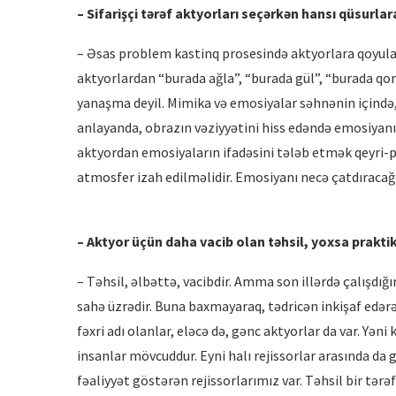
– Sifarişçi tərəf aktyorları seçərkən hansı qüsurlara
– Əsas problem kastinq prosesində aktyorlara qoyulan
aktyorlardan “burada ağla”, “burada gül”, “burada qor
yanaşma deyil. Mimika və emosiyalar səhnənin içində,
anlayanda, obrazın vəziyyətini hiss edəndə emosiyanı t
aktyordan emosiyaların ifadəsini tələb etmək qeyri-p
atmosfer izah edilməlidir. Emosiyanı necə çatdıracağı 
– Aktyor üçün daha vacib olan təhsil, yoxsa praktik
– Təhsil, əlbəttə, vacibdir. Amma son illərdə çalışdığı
sahə üzrədir. Buna baxmayaraq, tədricən inkişaf edərə
fəxri adı olanlar, eləcə də, gənc aktyorlar da var. Yə
insanlar mövcuddur. Eyni halı rejissorlar arasında da
fəaliyyət göstərən rejissorlarımız var. Təhsil bir tər