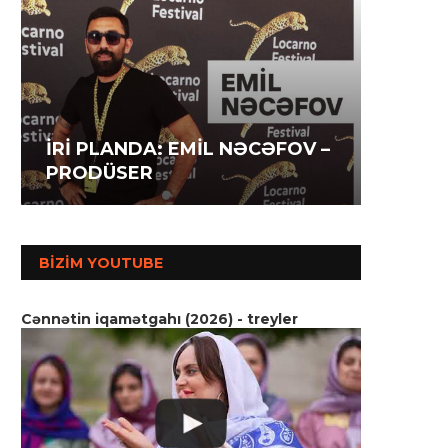
İRİ P
İRİ PLANDA: İLAHƏ
İRİ P
AĞAZA
HƏSƏNOVA – AKTRİSA
MƏMM
SSENA
BIZIM YOUTUBE
Cənnətin iqamətgahı (2026) - treyler