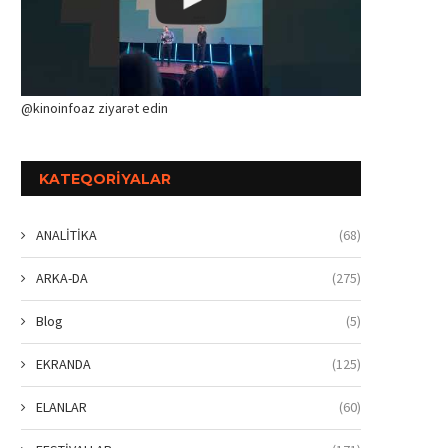
@kinoinfoaz ziyarət edin
KATEQORIYALAR
ANALİTİKA
(68)
ARKA-DA
(275)
Blog
(5)
EKRANDA
(125)
ELANLAR
(60)