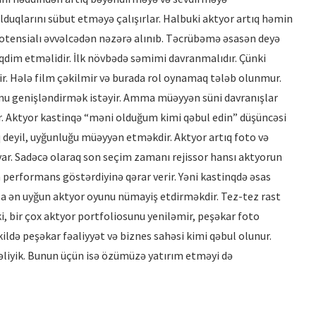
olduqlarını sübut etməyə çalışırlar. Halbuki aktyor artıq həmin
otensialı əvvəlcədən nəzərə alınıb. Təcrübəmə əsasən deyə
qdim etməlidir. İlk növbədə səmimi davranmalıdır. Çünki
ir. Hələ film çəkilmir və burada rol oynamaq tələb olunmur.
sunu genişləndirmək istəyir. Amma müəyyən süni davranışlar
. Aktyor kastinqə “məni olduğum kimi qəbul edin” düşüncəsi
 deyil, uyğunluğu müəyyən etməkdir. Aktyor artıq foto və
ar. Sadəcə olaraq son seçim zamanı rejissor hansı aktyorun
performans göstərdiyinə qərar verir. Yəni kastinqdə əsas
za ən uyğun aktyor oyunu nümayiş etdirməkdir. Tez-tez rast
i, bir çox aktyor portfoliosunu yeniləmir, peşəkar foto
ildə peşəkar fəaliyyət və biznes sahəsi kimi qəbul olunur.
liyik. Bunun üçün isə özümüzə yatırım etməyi də