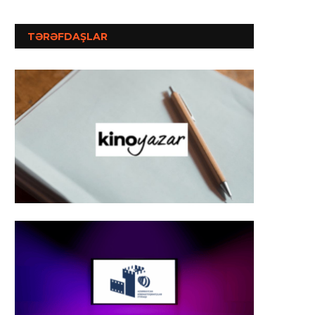
TƏRƏFDAŞLAR