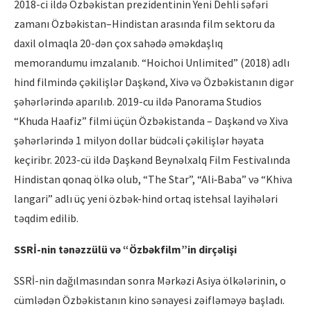
2018-ci ildə Özbəkistan prezidentinin Yeni Dehli səfəri
zamanı Özbəkistan–Hindistan arasında film sektoru da
daxil olmaqla 20-dən çox sahədə əməkdaşlıq
memorandumu imzalanıb. “Hoichoi Unlimited” (2018) adlı
hind filmində çəkilişlər Daşkənd, Xivə və Özbəkistanın digər
şəhərlərində aparılıb. 2019-cu ildə Panorama Studios
“Khuda Haafiz” filmi üçün Özbəkistanda – Daşkənd və Xiva
şəhərlərində 1 milyon dollar büdcəli çəkilişlər həyata
keçiribr. 2023-cü ildə Daşkənd Beynəlxalq Film Festivalında
Hindistan qonaq ölkə olub, “The Star”, “Ali‑Baba” və “Khiva
langari” adlı üç yeni özbək-hind ortaq istehsal layihələri
təqdim edilib.
SSRİ-nin tənəzzülü və “Özbəkfilm”in dirçəlişi
SSRİ-nin dağılmasından sonra Mərkəzi Asiya ölkələrinin, o
cümlədən Özbəkistanın kino sənayesi zəifləməyə başladı.