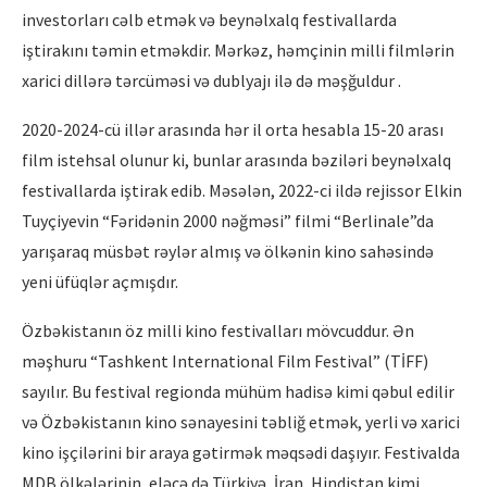
investorları cəlb etmək və beynəlxalq festivallarda
iştirakını təmin etməkdir. Mərkəz, həmçinin milli filmlərin
xarici dillərə tərcüməsi və dublyajı ilə də məşğuldur .
2020-2024-cü illər arasında hər il orta hesabla 15-20 arası
film istehsal olunur ki, bunlar arasında bəziləri beynəlxalq
festivallarda iştirak edib. Məsələn, 2022-ci ildə rejissor Elkin
Tuyçiyevin “Fəridənin 2000 nəğməsi” filmi “Berlinale”da
yarışaraq müsbət rəylər almış və ölkənin kino sahəsində
yeni üfüqlər açmışdır.
Özbəkistanın öz milli kino festivalları mövcuddur. Ən
məşhuru “Tashkent International Film Festival” (TİFF)
sayılır. Bu festival regionda mühüm hadisə kimi qəbul edilir
və Özbəkistanın kino sənayesini təbliğ etmək, yerli və xarici
kino işçilərini bir araya gətirmək məqsədi daşıyır. Festivalda
MDB ölkələrinin, eləcə də Türkiyə, İran, Hindistan kimi