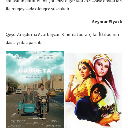
sahəsinin parallel inkişaf ediyi digər Mərkəzi Asiya dövlətləri
ilə müqayisədə olduqca yüksəkdir.
Seymur Elyazlı
Qeyd: Araşdırma Azərbaycan Kinematoqrafçılar İttifaqının
dəstəyi ilə aparılıb.