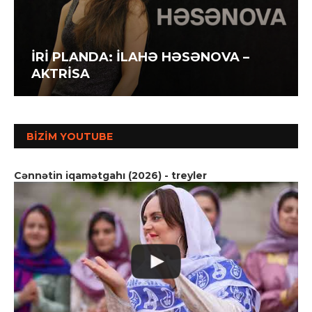
İRİ PLANDA: İLAHƏ HƏSƏNOVA –
AKTRİSA
BIZIM YOUTUBE
Cənnətin iqamətgahı (2026) - treyler