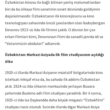
Özbəkistan kinosu ilə bağlı bilinən yanlış məlumatlardan
biri də bu ölkəyə film sənətinin sovet dövründə gəldiyinin
düşünülməsidir. Özbəkistanın ilk kinorejissoru və kino
texnologiyası sahəsində öncül şəxslərdən olan Xudoybergan
Devonov 1913-cü ildə ilk filmini çəkib. O dövrün bir çox
erkən filmləri kimi, Devonovun filmi də sənədli janrda idi və
“Vətənimizin abidələri” adlanırdı.
Özbəkistan: Mərkəzi Asiyada ilk film studiyasının açıldığı
ölkə
1920-ci illərdə Mərkəzi Asiyanın müxtəlif bölgələrində kino
istehsalı inkişaf etsə də, bu sahədə ilk addımı Özbəkistan
atıb. 1924-cü ildə ölkənin mərkəzində yerləşən Buxara
şəhərində Buxkino adlı film studiyası yaradılıb. Bir il sonra,
1925-ci ildə isə Daşkənddə daha böyük miqyaslı “Özbəkfilm”
studiyası təsis olunub. Sonrakı illərdə digər Mərkəzi Asiya