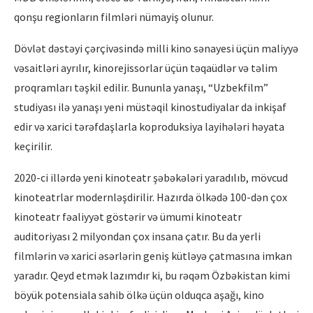
qonşu regionların filmləri nümayiş olunur.
Dövlət dəstəyi çərçivəsində milli kino sənayesi üçün maliyyə
vəsaitləri ayrılır, kinorejissorlar üçün təqaüdlər və təlim
proqramları təşkil edilir. Bununla yanaşı, “Uzbekfilm”
studiyası ilə yanaşı yeni müstəqil kinostudiyalar da inkişaf
edir və xarici tərəfdaşlarla koproduksiya layihələri həyata
keçirilir.
2020-ci illərdə yeni kinoteatr şəbəkələri yaradılıb, mövcud
kinoteatrlar modernləşdirilir. Hazırda ölkədə 100-dən çox
kinoteatr fəaliyyət göstərir və ümumi kinoteatr
auditoriyası 2 milyondan çox insana çatır. Bu da yerli
filmlərin və xarici əsərlərin geniş kütləyə çatmasına imkan
yaradır. Qeyd etmək lazımdır ki, bu rəqəm Özbəkistan kimi
böyük potensiala sahib ölkə üçün olduqca aşağı, kino