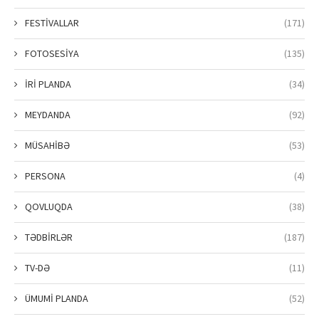
FESTİVALLAR
(171)
FOTOSESİYA
(135)
İRİ PLANDA
(34)
MEYDANDA
(92)
MÜSAHİBƏ
(53)
PERSONA
(4)
QOVLUQDA
(38)
TƏDBİRLƏR
(187)
TV-DƏ
(11)
ÜMUMİ PLANDA
(52)