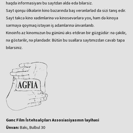
haqda informasiyanı bu saytdan əldə edə bilərsiz.
Sayt qonşu ölkələrin kino bazarında baş verənlərləd də sizi tanış edir.
Sayt təkcə kino xadimlərinə və kinosevərlərə yox, həm də kinoya
sərmayə qoymaq istəyən iş adamlarına ünvanlanıb.
Kinoinfo.az kinomuzun bu gününü əks etdirən bir güzgüdür: nə çəkilir,
nə göstərilir, nə plandadır. Bütün bu suallara saytımızdan cavab tapa
bilərsiniz.
Gənc Film İstehsalçıları Assosiasiyasının layihəsi
Ünvan:
Bakı, Bulbul 30