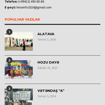
Telefon:
(+99412) 493-65-86
E-poçt:
kinoinfo2024@gmail.com
POPULYAR YAZILAR
1
ALATAVA
Yanvar 3, 2024
2
HOZU DAYƏ
Dekabr 25, 2023
3
VƏTƏNDAŞ “A”
Yanvar 3, 2024