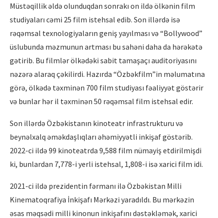
Müstəqillik əldə olunduqdan sonrakı on ildə ölkənin film
studiyaları cəmi 25 film istehsal edib. Son illərdə isə
rəqəmsal texnologiyaların geniş yayılması və “Bollywood”
üslubunda məzmunun artması bu sahəni daha da hərəkətə
gətirib. Bu filmlər ölkədəki sabit tamaşaçı auditoriyasını
nəzərə alaraq çəkilirdi. Hazırda “Özbəkfilm”in məlumatına
görə, ölkədə təxminən 700 film studiyası fəaliyyət göstərir
və bunlar hər il təxminən 50 rəqəmsal film istehsal edir.
Son illərdə Özbəkistanın kinoteatr infrastrukturu və
beynəlxalq əməkdaşlıqları əhəmiyyətli inkişaf göstərib.
2022-ci ildə 99 kinoteatrda 9,588 film nümayiş etdirilmişdi
ki, bunlardan 7,778-i yerli istehsal, 1,808-i isə xarici film idi.
2021-ci ildə prezidentin fərmanı ilə Özbəkistan Milli
Kinematoqrafiya İnkişafı Mərkəzi yaradıldı. Bu mərkəzin
əsas məqsədi milli kinonun inkişafını dəstəkləmək, xarici