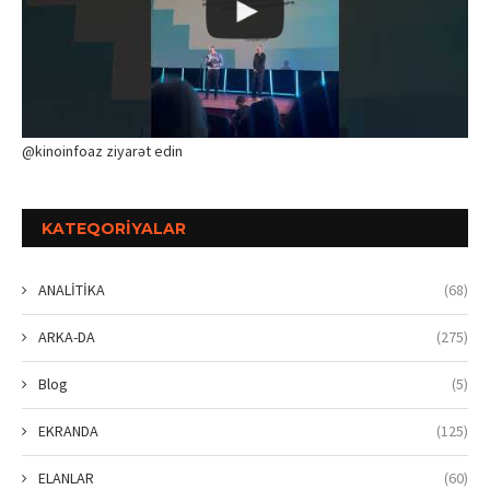
@kinoinfoaz ziyarət edin
KATEQORIYALAR
ANALİTİKA
(68)
ARKA-DA
(275)
Blog
(5)
EKRANDA
(125)
ELANLAR
(60)