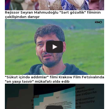
Rejissor Seyran Mahmudoğlu "Sərt gözəllik" filminin
çəkilişindən danışır
"Sükut içində addımlar" filmi Krakow Film Fetsivalında
"ən yaxşı təsvir" mükafatı əldə edib