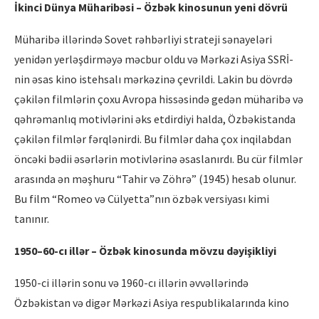
İkinci Dünya Müharibəsi – Özbək kinosunun yeni dövrü
Müharibə illərində Sovet rəhbərliyi strateji sənayeləri
yenidən yerləşdirməyə məcbur oldu və Mərkəzi Asiya SSRİ-
nin əsas kino istehsalı mərkəzinə çevrildi. Lakin bu dövrdə
çəkilən filmlərin çoxu Avropa hissəsində gedən müharibə və
qəhrəmanlıq motivlərini əks etdirdiyi halda, Özbəkistanda
çəkilən filmlər fərqlənirdi. Bu filmlər daha çox inqilabdan
öncəki bədii əsərlərin motivlərinə əsaslanırdı. Bu cür filmlər
arasında ən məşhuru “Tahir və Zöhrə” (1945) hesab olunur.
Bu film “Romeo və Cülyetta”nın özbək versiyası kimi
tanınır.
1950–60-cı illər – Özbək kinosunda mövzu dəyişikliyi
1950-ci illərin sonu və 1960-cı illərin əvvəllərində
Özbəkistan və digər Mərkəzi Asiya respublikalarında kino