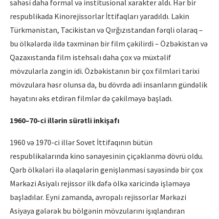
sahəsi daha formal və institusional xarakter aldı. Hər bir
respublikada Kinorejissorlar İttifaqları yaradıldı. Lakin
Türkmənistan, Tacikistan və Qırğızıstandan fərqli olaraq –
bu ölkələrdə ildə təxminən bir film çəkilirdi – Özbəkistan və
Qazaxıstanda film istehsalı daha çox və müxtəlif
mövzularla zəngin idi. Özbəkistanın bir çox filmləri tarixi
mövzulara həsr olunsa da, bu dövrdə adi insanların gündəlik
həyatını əks etdirən filmlər də çəkilməyə başladı.
1960–70-ci illərin sürətli inkişafı
1960 və 1970-ci illər Sovet İttifaqının bütün
respublikalarında kino sənayesinin çiçəklənmə dövrü oldu.
Qərb ölkələri ilə əlaqələrin genişlənməsi sayəsində bir çox
Mərkəzi Asiyalı rejissor ilk dəfə ölkə xaricində işləməyə
başladılar. Eyni zamanda, avropalı rejissorlar Mərkəzi
Asiyaya gələrək bu bölgənin mövzularını işıqlandıran