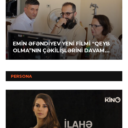
EMİN ƏFƏNDİYEV YENİ FİLMİ “QEYB
OLMA”NIN ÇƏKİLİŞLƏRİNİ DAVAM...
PERSONA