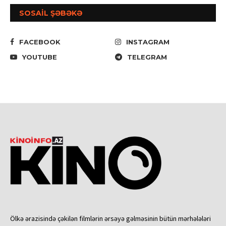
SOSAİL ŞƏBƏKƏ
FACEBOOK
INSTAGRAM
YOUTUBE
TELEGRAM
Ölkə ərazisində çəkilən filmlərin ərsəyə gəlməsinin bütün mərhələləri