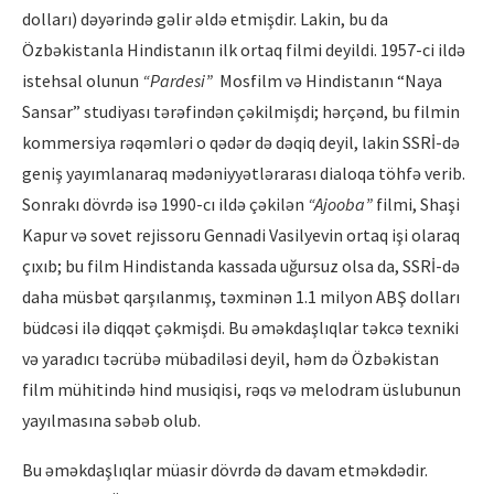
dolları) dəyərində gəlir əldə etmişdir. Lakin, bu da
Özbəkistanla Hindistanın ilk ortaq filmi deyildi. 1957-ci ildə
istehsal olunun
“Pardesi”
Mosfilm və Hindistanın “Naya
Sansar” studiyası tərəfindən çəkilmişdi; hərçənd, bu filmin
kommersiya rəqəmləri o qədər də dəqiq deyil, lakin SSRİ-də
geniş yayımlanaraq mədəniyyətlərarası dialoqa töhfə verib.
Sonrakı dövrdə isə 1990-cı ildə çəkilən
“Ajooba”
filmi, Shaşi
Kapur və sovet rejissoru Gennadi Vasilyevin ortaq işi olaraq
çıxıb; bu film Hindistanda kassada uğursuz olsa da, SSRİ-də
daha müsbət qarşılanmış, təxminən 1.1 milyon ABŞ dolları
büdcəsi ilə diqqət çəkmişdi. Bu əməkdaşlıqlar təkcə texniki
və yaradıcı təcrübə mübadiləsi deyil, həm də Özbəkistan
film mühitində hind musiqisi, rəqs və melodram üslubunun
yayılmasına səbəb olub.
Bu əməkdaşlıqlar müasir dövrdə də davam etməkdədir.