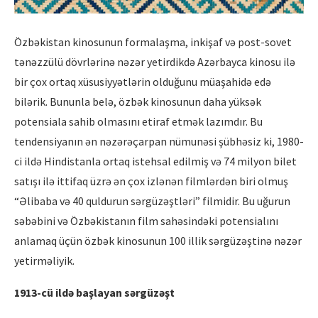
Özbəkistan kinosunun formalaşma, inkişaf və post-sovet
tənəzzülü dövrlərinə nəzər yetirdikdə Azərbayca kinosu ilə
bir çox ortaq xüsusiyyətlərin olduğunu müaşahidə edə
bilərik. Bununla belə, özbək kinosunun daha yüksək
potensiala sahib olmasını etiraf etmək lazımdır. Bu
tendensiyanın ən nəzərəçarpan nümunəsi şübhəsiz ki, 1980-
ci ildə Hindistanla ortaq istehsal edilmiş və 74 milyon bilet
satışı ilə ittifaq üzrə ən çox izlənən filmlərdən biri olmuş
“Əlibaba və 40 quldurun sərgüzəştləri” filmidir. Bu uğurun
səbəbini və Özbəkistanın film sahəsindəki potensialını
anlamaq üçün özbək kinosunun 100 illik sərgüzəştinə nəzər
yetirməliyik.
1913-cü ildə başlayan sərgüzəşt