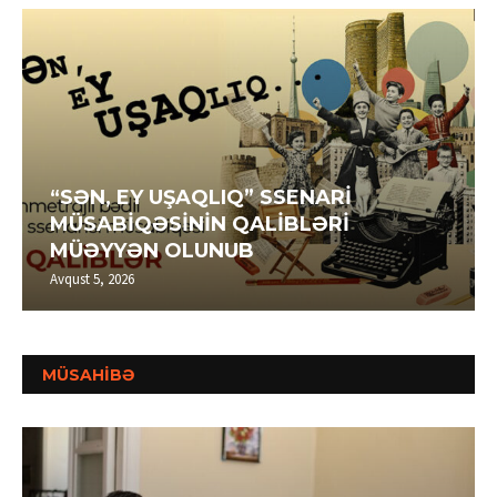
“SƏN, EY UŞAQLIQ” SSENARİ
MÜSABİQƏSİNİN QALİBLƏRİ
MÜƏYYƏN OLUNUB
Avqust 5, 2026
MÜSAHİBƏ