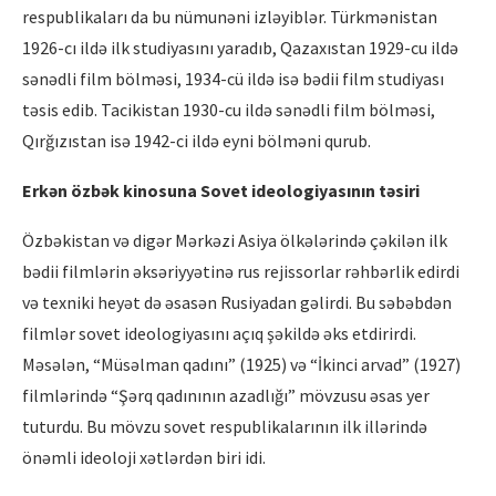
respublikaları da bu nümunəni izləyiblər. Türkmənistan
1926-cı ildə ilk studiyasını yaradıb, Qazaxıstan 1929-cu ildə
sənədli film bölməsi, 1934-cü ildə isə bədii film studiyası
təsis edib. Tacikistan 1930-cu ildə sənədli film bölməsi,
Qırğızıstan isə 1942-ci ildə eyni bölməni qurub.
Erkən özbək kinosuna Sovet ideologiyasının təsiri
Özbəkistan və digər Mərkəzi Asiya ölkələrində çəkilən ilk
bədii filmlərin əksəriyyətinə rus rejissorlar rəhbərlik edirdi
və texniki heyət də əsasən Rusiyadan gəlirdi. Bu səbəbdən
filmlər sovet ideologiyasını açıq şəkildə əks etdirirdi.
Məsələn, “Müsəlman qadını” (1925) və “İkinci arvad” (1927)
filmlərində “Şərq qadınının azadlığı” mövzusu əsas yer
tuturdu. Bu mövzu sovet respublikalarının ilk illərində
önəmli ideoloji xətlərdən biri idi.