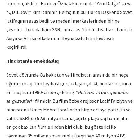
filmlər çəkdilər. Bu dövr Özbək kinosunda “Yeni Dalğa” və ya
“Qızıl Dövr” kimi tanınır. Həmçinin bu illərdə Daşkənd Sovet
İttifaqının əsas bədii və mədəni mərkəzlərindən birinə
çevrildi – burada həm SSRİ-nin əsas film festivalları, həm də
Asiya və Afrika ölkələrinin Beynəlxalq Film Festivalı
keçirilirdi.
Hindistanla əməkdaşlıq
Sovet dövründə Özbəkistan və Hindistan arasında bir neçə
uğurlu ortaq film layihəsi gerçəkləşmişdi ki, bunların içində
ən məşhuru 1980-ci ildə çəkilmiş
“Əlibaba və qırx quldurun
sərgüzəştləri”
filmidir. Bu film özbək rejissor Latif Faiziyev və
hindistanlı Umeş Mehra tərəfindən birgə ərsəyə gətirilib və
yalnız SSRİ-də 52.8 milyon tamaşaçı toplayaraq həmin ilin
ən çox baxılan filmlərindən biri olub; bu göstərici ilə
təxminən 35 milyon sovet rublu (təqribən 40 milyon ABŞ