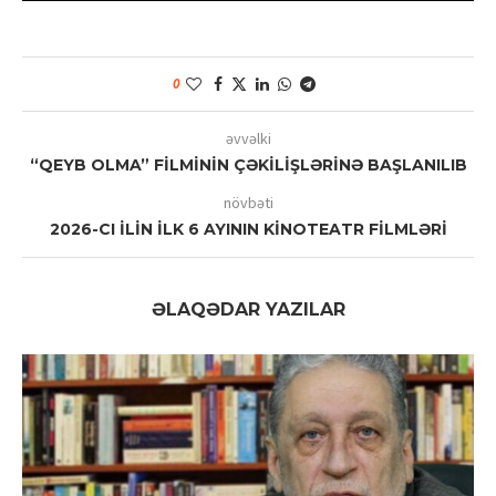
0
əvvəlki
“QEYB OLMA” FİLMİNİN ÇƏKİLİŞLƏRİNƏ BAŞLANILIB
növbəti
2026-CI İLİN İLK 6 AYININ KİNOTEATR FİLMLƏRİ
ƏLAQƏDAR YAZILAR