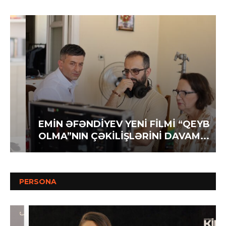
EMİN ƏFƏNDİYEV YENİ FİLMİ “QEYB
OLMA”NIN ÇƏKİLİŞLƏRİNİ DAVAM...
PERSONA