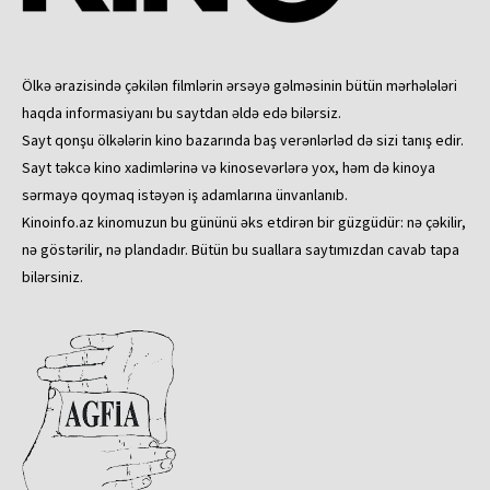
Ölkə ərazisində çəkilən filmlərin ərsəyə gəlməsinin bütün mərhələləri
haqda informasiyanı bu saytdan əldə edə bilərsiz.
Sayt qonşu ölkələrin kino bazarında baş verənlərləd də sizi tanış edir.
Sayt təkcə kino xadimlərinə və kinosevərlərə yox, həm də kinoya
sərmayə qoymaq istəyən iş adamlarına ünvanlanıb.
Kinoinfo.az kinomuzun bu gününü əks etdirən bir güzgüdür: nə çəkilir,
nə göstərilir, nə plandadır. Bütün bu suallara saytımızdan cavab tapa
bilərsiniz.