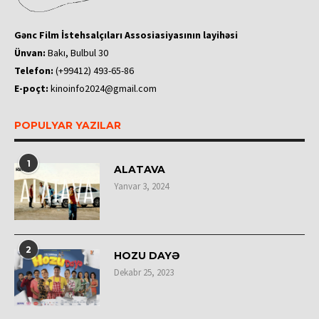
Gənc Film İstehsalçıları Assosiasiyasının layihəsi
Ünvan:
Bakı, Bulbul 30
Telefon:
(+99412) 493-65-86
E-poçt:
kinoinfo2024@gmail.com
POPULYAR YAZILAR
1
ALATAVA
Yanvar 3, 2024
2
HOZU DAYƏ
Dekabr 25, 2023