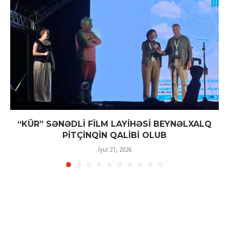
“KÜR” SƏNƏDLİ FİLM LAYİHƏSİ BEYNƏLXALQ
PİTÇİNQİN QALİBİ OLUB
İyul 27, 2026