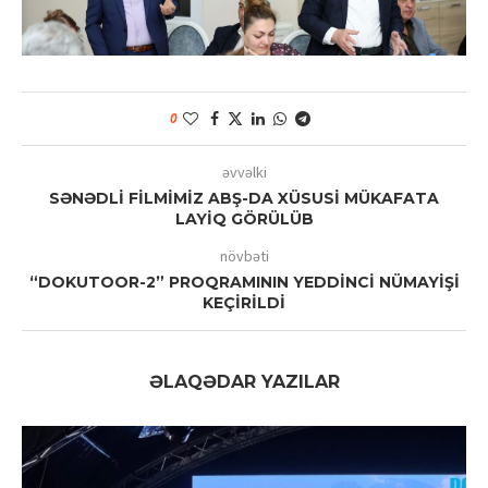
0
əvvəlki
SƏNƏDLİ FİLMİMİZ ABŞ-DA XÜSUSİ MÜKAFATA
LAYİQ GÖRÜLÜB
növbəti
“DOKUTOOR-2” PROQRAMININ YEDDİNCİ NÜMAYİŞİ
KEÇİRİLDİ
ƏLAQƏDAR YAZILAR