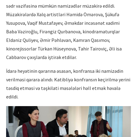
sədr vəzifəsinə mümkün namizədlər müzakirə edildi.
Müzakirələrdə Xalq artistləri Həmidə Ömərova, Şükufə
Yusupova, Vaqif Mustafayev, Əməkdar incəsənət xadimi
Baba Vəziroğlu, Firəngiz Qurbanova, kinodramaturqlar
Eldəniz Quliyev, Əmir Pəhləvan, Kamran Qasımov,
kinorejissorlar Türkan Hüseynova, Tahir Tairoviç, Əli isa
Cabbarov çıxışlarda iştirak etdilər.
İdarə heyətinin qərarına əsasən, konfransa iki namizədin
verilməsi qərara alındı. Katibliyə konfransın keçirilmə yerini
təsdiq etməsi və təşkilati məsələləri həll etmək həvalə
edildi.