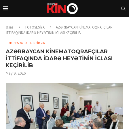
Əsas
FOTOSESİYA
AZƏRBAYCAN KİNEMATOQRAFÇILAR
İTTİFAQINDA İDARƏ HEYƏTİNİN İCLASI KEÇİRİLİB
FOTOSESİYA
TƏDBİRLƏR
AZƏRBAYCAN KİNEMATOQRAFÇILAR
İTTİFAQINDA İDARƏ HEYƏTİNİN İCLASI
KEÇİRİLİB
May 9, 2026