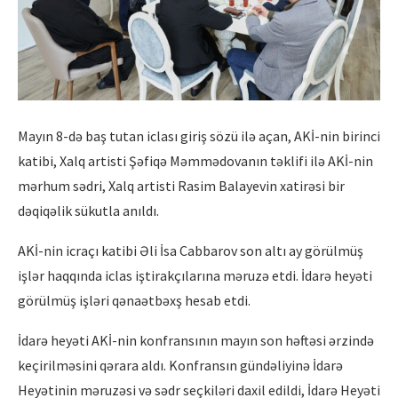
Mayın 8-də baş tutan iclası giriş sözü ilə açan, AKİ-nin birinci
katibi, Xalq artisti Şəfiqə Məmmədovanın təklifi ilə AKİ-nin
mərhum sədri, Xalq artisti Rasim Balayevin xatirəsi bir
dəqiqəlik sükutla anıldı.
AKİ-nin icraçı katibi Əli İsa Cabbarov son altı ay görülmüş
işlər haqqında iclas iştirakçılarına məruzə etdi. İdarə heyəti
görülmüş işləri qənaətbəxş hesab etdi.
İdarə heyəti AKİ-nin konfransının mayın son həftəsi ərzində
keçirilməsini qərara aldı. Konfransın gündəliyinə İdarə
Heyətinin məruzəsi və sədr seçkiləri daxil edildi, İdarə Heyəti