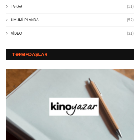
TV-DƏ
(11)
ÜMUMİ PLANDA
(52)
VİDEO
(31)
TƏRƏFDAŞLAR