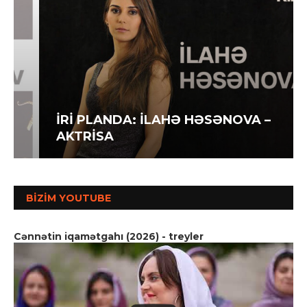
İRİ PLANDA: İLAHƏ HƏSƏNOVA –
AKTRİSA
BIZIM YOUTUBE
Cənnətin iqamətgahı (2026) - treyler