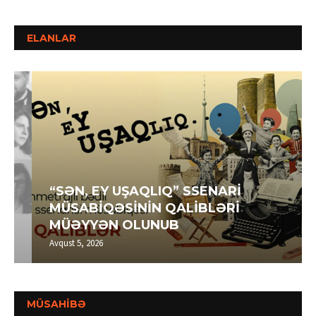
ELANLAR
“SƏN, EY UŞAQLIQ” SSENARİ
MÜSABİQƏSİNİN QALİBLƏRİ
MÜƏYYƏN OLUNUB
Avqust 5, 2026
MÜSAHİBƏ