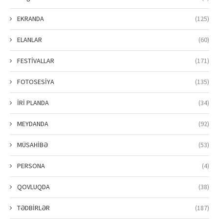
EKRANDA
(125)
ELANLAR
(60)
FESTİVALLAR
(171)
FOTOSESİYA
(135)
İRİ PLANDA
(34)
MEYDANDA
(92)
MÜSAHİBƏ
(53)
PERSONA
(4)
QOVLUQDA
(38)
TƏDBİRLƏR
(187)