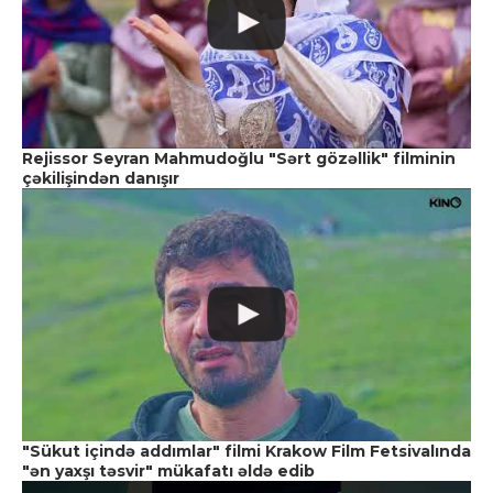
Rejissor Seyran Mahmudoğlu "Sərt gözəllik" filminin
çəkilişindən danışır
"Sükut içində addımlar" filmi Krakow Film Fetsivalında
"ən yaxşı təsvir" mükafatı əldə edib