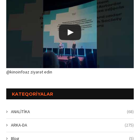
@kinoinfoaz ziyarət edin
KATEQORIYALAR
ANALİTİKA
(68)
ARKA-DA
(275)
Blog
(5)