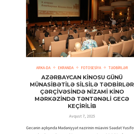
ARKA-DA
EKRANDA
FOTOSESİYA
TƏDBİRLƏR
AZƏRBAYCAN KİNOSU GÜNÜ
MÜNASİBƏTİLƏ SİLSİLƏ TƏDBİRLƏ
ÇƏRÇİVƏSİNDƏ NİZAMİ KİNO
MƏRKƏZİNDƏ TƏNTƏNƏLİ GECƏ
KEÇİRİLİB
Avqust 7, 2025
Gecənin açılışında Mədəniyyət nazirinin müavini Səadət Yusif