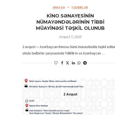
ARKA-DA
TƏDBİRLƏR
KİNO SƏNAYESİNİN
NÜMAYƏNDƏLƏRİNİN TİBBİ
MÜAYİNƏSİ TƏŞKİL OLUNUB
Avqust 7, 2025
2 avqust — Azərbaycan Kinosu Günü münasibətilə təşkil edilə
silsilə tədbirlər çərçivəsində TƏBİB-in və Azərbaycan …