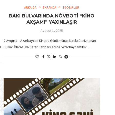
ARKA-DA
EKRANDA
TƏDBİRLƏR
BAKI BULVARINDA NÖVBƏTİ “KİNO
AXŞAMI” YAXINLAŞIR
Avqust 1, 2025
2 Avqust – Azərbaycan Kinosu Günü münasibətilə Dənizkənarı
n
Bulvar İdarəsi və Cəfər Cabbarlı adına “Azərbaycanfilm” …