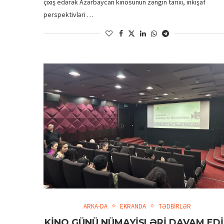
çıxış edərək Azərbaycan kinosunun zəngin tarixi, inkişaf
perspektivləri …
ARKA-DA
EKRANDA
TƏDBİRLƏR
KİNO GÜNÜ NÜMAYİŞLƏRİ DAVAM ED