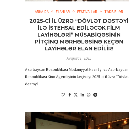
ARKA-DA
ELANLAR
FESTİVALLAR
TƏDBİRLƏR
2025-Cİ İL ÜZRƏ “DÖVLƏT DƏSTƏYİ
İLƏ İSTEHSAL EDİLƏCƏK FİLM
LAYİHƏLƏRİ” MÜSABİQƏSİNİN
PİTÇİNQ MƏRHƏLƏSİNƏ KEÇƏN
LAYİHƏLƏR ELAN EDİLİR!
Avqust 8, 2025
Azərbaycan Respublikası Mədəniyyət Nazirliyi və Azərbaycan
Respublikası Kino Agentliyinin keçirdiyi 2025-ci il üzrə “Dövlət
dəstəyi …