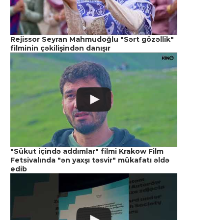
Rejissor Seyran Mahmudoğlu "Sərt gözəllik"
filminin çəkilişindən danışır
"Sükut içində addımlar" filmi Krakow Film
Fetsivalında "ən yaxşı təsvir" mükafatı əldə
edib