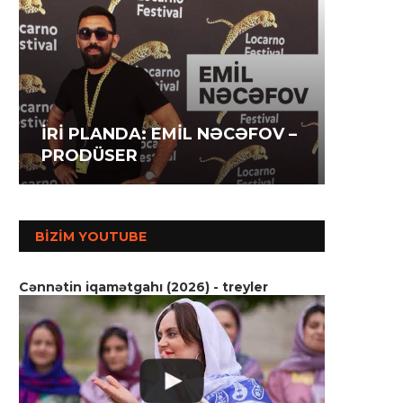
İRİ P
İRİ PLANDA: İLAHƏ
İRİ P
AĞAZA
HƏSƏNOVA – AKTRİSA
MƏMM
SSENA
BIZIM YOUTUBE
Cənnətin iqamətgahı (2026) - treyler