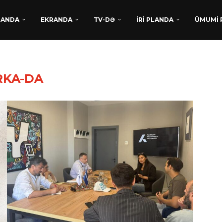
DANDA
EKRANDA
TV-DƏ
İRİ PLANDA
ÜMUMİ 
RKA-DA
TÜRKAN HÜSEYNDƏN
BEYNƏLXALQ UĞUR:
“XATIRLADIĞINI EŞİT” FİLM
LAYİHƏSİ...
Avqust 5, 2026