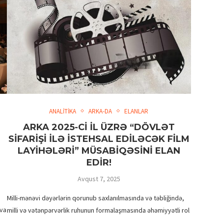
İRİ PLANDA: EMİL NƏCƏFOV –
PRODÜSER
ANALİTİKA
ARKA-DA
ELANLAR
ARKA 2025-Cİ İL ÜZRƏ “DÖVLƏT
R
SİFARİŞİ İLƏ İSTEHSAL EDİLƏCƏK FİLM
LAYİHƏLƏRİ” MÜSABİQƏSİNİ ELAN
EDİR!
Avqust 7, 2025
Milli-mənəvi dəyərlərin qorunub saxlanılmasında və təbliğində,
ova
milli və vətənpərvərlik ruhunun formalaşmasında əhəmiyyətli rol