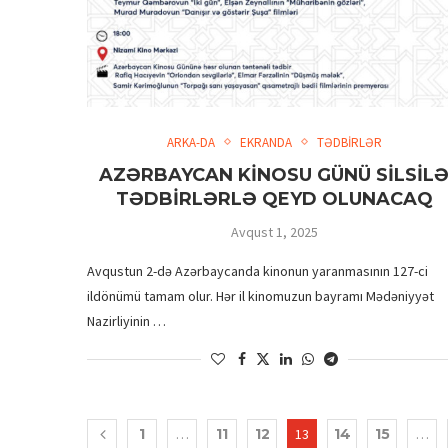
ARKA-DA
EKRANDA
TƏDBİRLƏR
AZƏRBAYCAN KİNOSU GÜNÜ SİLSİL
TƏDBİRLƏRLƏ QEYD OLUNACAQ
Avqust 1, 2025
Avqustun 2-də Azərbaycanda kinonun yaranmasının 127-ci
ildönümü tamam olur. Hər il kinomuzun bayramı Mədəniyyət
Nazirliyinin …
1
…
11
12
13
14
15
…