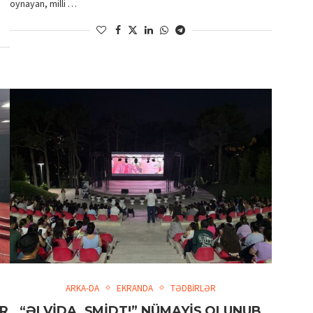
oynayan, milli …
ARKA-DA
EKRANDA
TƏDBİRLƏR
İR
“ƏLVİDA, ŞMİDT!” NÜMAYİŞ OLUNUB