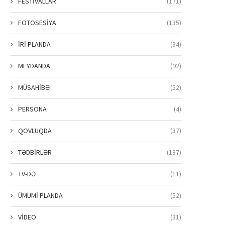
FESTİVALLAR
(171)
FOTOSESİYA
(135)
İRİ PLANDA
(34)
MEYDANDA
(92)
MÜSAHİBƏ
(52)
PERSONA
(4)
QOVLUQDA
(37)
TƏDBİRLƏR
(187)
TV-DƏ
(11)
ÜMUMİ PLANDA
(52)
VİDEO
(31)