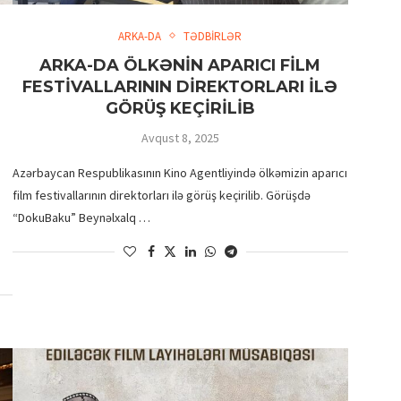
ARKA-DA
TƏDBİRLƏR
ARKA-DA ÖLKƏNİN APARICI FİLM
FESTİVALLARININ DİREKTORLARI İLƏ
GÖRÜŞ KEÇİRİLİB
Avqust 8, 2025
Azərbaycan Respublikasının Kino Agentliyində ölkəmizin aparıcı
film festivallarının direktorları ilə görüş keçirilib. Görüşdə
EMİN ƏFƏNDİYEV YENİ FİLMİ
“DokuBaku” Beynəlxalq …
“QEYB OLMA”NIN
ÇƏKİLİŞLƏRİNİ DAVAM...