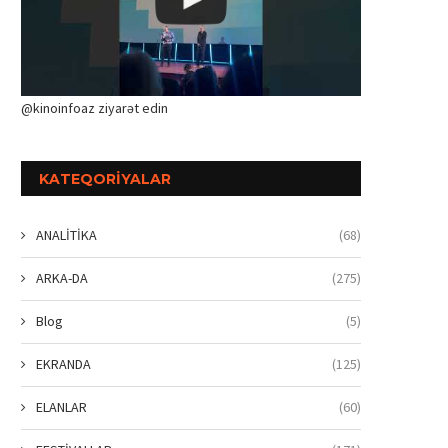
@kinoinfoaz ziyarət edin
KATEQORIYALAR
ANALİTİKA
(68)
ARKA-DA
(275)
Blog
(5)
EKRANDA
(125)
ELANLAR
(60)