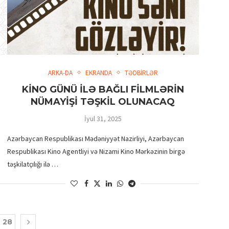
ARKA-DA
EKRANDA
TƏDBİRLƏR
Ə
KİNO GÜNÜ İLƏ BAĞLI FİLMLƏRİN
NÜMAYİŞİ TƏŞKİL OLUNACAQ
İyul 31, 2025
Azərbaycan Respublikası Mədəniyyət Nazirliyi, Azərbaycan
Respublikası Kino Agentliyi və Nizami Kino Mərkəzinin birgə
təşkilatçılığı ilə …
28