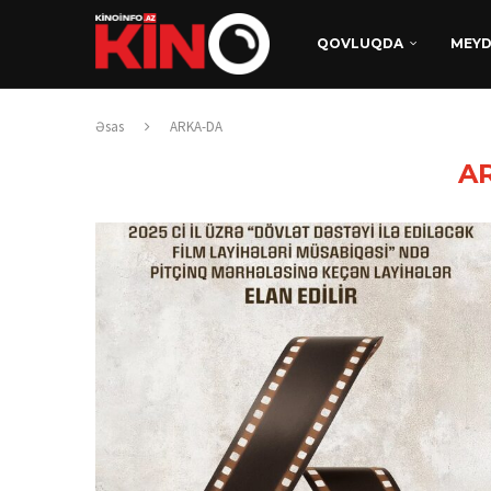
QOVLUQDA
MEY
Əsas
ARKA-DA
A