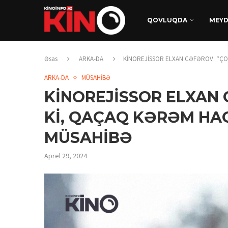
QOVLUQDA
MEY
Əsas
ARKA-DA
KİNOREJİSSOR ELXAN CƏFƏROV: “ÇO
ARKA-DA
MÜSAHİBƏ
KİNOREJİSSOR ELXAN 
Kİ, QAÇAQ KƏRƏM HAQ
MÜSAHİBƏ
Aprel 29, 2024