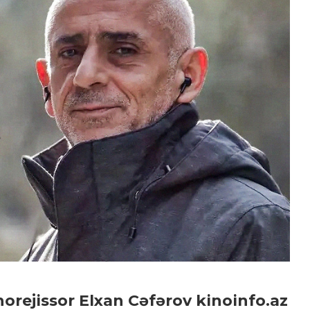
HUBERT BALS FUND QALİBİ
TÜRKAN HÜSEYN
“XATIRLADIĞINI EŞİT”...
orejissor Elxan Cəfərov kinoinfo.az