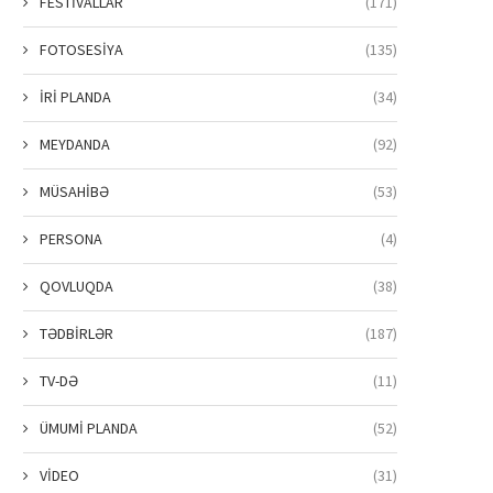
FESTİVALLAR
(171)
FOTOSESİYA
(135)
İRİ PLANDA
(34)
MEYDANDA
(92)
MÜSAHİBƏ
(53)
PERSONA
(4)
QOVLUQDA
(38)
TƏDBİRLƏR
(187)
TV-DƏ
(11)
ÜMUMİ PLANDA
(52)
VİDEO
(31)