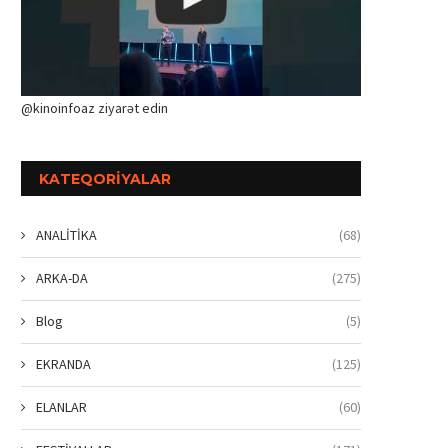
@kinoinfoaz ziyarət edin
KATEQORIYALAR
ANALİTİKA
(68)
ARKA-DA
(275)
Blog
(5)
EKRANDA
(125)
ELANLAR
(60)