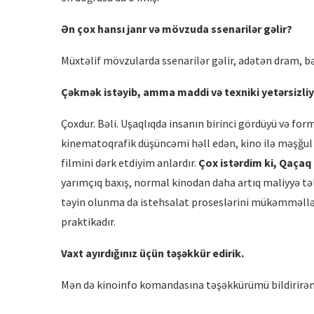
Ən çox hansı janr və m
ö
vzuda ssenarilər gəlir?
Müxtəlif mövzularda ssenarilər gəlir, adətən dram, b
Çəkmək istəyib, amma maddi və texniki yetərsizliy
Çoxdur. Bəli. Uşaqlıqda insanın birinci gördüyü və form
kinematoqrafik düşüncəmi həll edən, kino ilə məşğul
filmini dərk etdiyim anlardır.
Çox
ist
ərdim ki, Qaçaq
yarımçıq baxış, normal kinodan daha artıq maliyyə tə
təyin olunma da istehsalat proseslərini mükəmməll
praktikadır.
Vaxt ayırdığınız üçün təşəkkür edirik.
Mən də kinoinfo komandasına təşəkkürümü bildirirəm