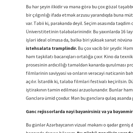
Bu hər şeyin ilkidir və mənə görə bu çox gözəl təşəbb
bir çılgınlığı ifadə etmək arzusu yarandıqda buna mütl
var. Təbii ki, pərakəndə deyil. Seçim əsasında təqdi
Üniverstitetinin tələbələrinindir. Bu yaxınlarda 16 l
işləri ideal olmasa da, bəlkə biri yüksək sənət növünə 
istehsalata tramplindir.
Bu çox vacib bir şeydir. Həm
həm təşkilatı bacarıqları ortalığa çıxır. Kino da texnik
prosesinin ardıcıllığı təməldən kənarda qurulması pro
filmlərinin səviyyəsi və onların verəcəyi nəticənin bə
açılır. İstərdik ki, tələbə filmləri festivalı keçirilsin
iştirakının təmin edilməsi arzuolunandır. Bunlar ham
Gənclərə ümid çoxdur. Mən bu gənclərə qulaq asanda gör
Gənc rejissorlarda nəyi bəyənirsiniz və ya bəyənmir
Bu günlər Azərbaycanın vizual məkanı o qədər geniş d