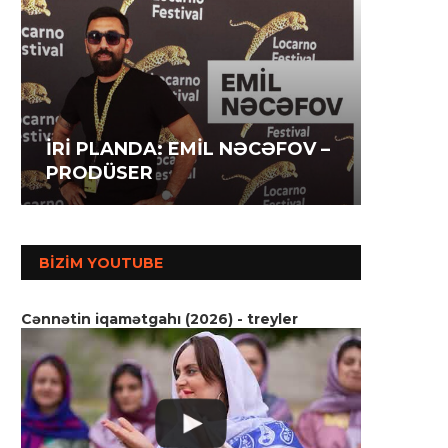
İRİ P
İRİ PLANDA: İLAHƏ
İRİ P
AĞAZA
HƏSƏNOVA – AKTRİSA
MƏMM
SSENA
BIZIM YOUTUBE
Cənnətin iqamətgahı (2026) - treyler