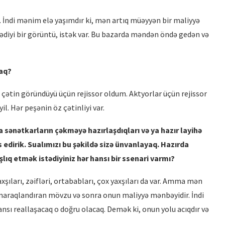
b. İndi mənim elə yaşımdır ki, mən artıq müəyyən bir maliyyə
diyi bir görüntü, istək var. Bu bazarda məndən öndə gedən və
maq?
q çətin göründüyü üçün rejissor oldum. Aktyorlar üçün rejissor
il. Hər peşənin öz çətinliyi var.
 sənətkarların çəkməyə hazırlaşdıqları və ya hazır layihə
s edirik. Sualımızı bu şəkildə sizə ünvanlayaq. Hazırda
lıq etmək istədiyiniz hər hansı bir ssenari varmı?
şıları, zəifləri, ortababları, çox yaxşıları da var. Amma mən
n maraqlandıran mövzu və sonra onun maliyyə mənbəyidir. İndi
nsı reallaşacaq o doğru olacaq. Demək ki, onun yolu acıqdır və