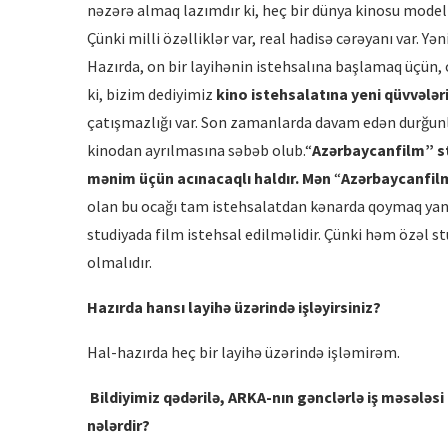
nəzərə almaq lazımdır ki, heç bir dünya kinosu model
Çünki milli özəlliklər var, real hadisə cərəyanı var. Y
Hazırda, on bir layihənin istehsalına başlamaq üçün, o
ki, bizim dediyimiz
kino istehsalatına yeni qü
vv
ələr
çatışmazlığı var. Son zamanlarda davam edən durğunl
kinodan ayrılmasına səbəb olub.“
Azərbaycanfilm” st
mənim üçün acı
nacaql
ı haldır. Mən
“
Azərbaycanfil
olan bu ocağı tam istehsalatdan kənarda qoymaq yanlı
studiyada film istehsal edilməlidir. Çünki həm özəl s
olmalıdır.
Hazı
rda hans
ı layihə üzərində işləyirsiniz?
Hal-hazırda heç bir layihə üzərində işləmirəm.
Bildiyimiz qədərilə, ARKA-nın gənclərlə iş məsələsi 
nələrdir?