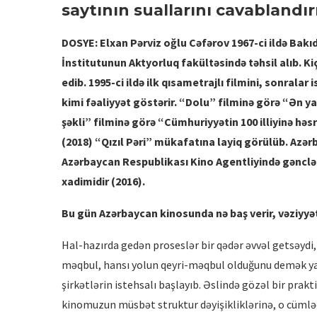
saytının suallarını cavablandı
DOSYE: Elxan Pərviz oğlu Cəfərov 1967-ci ildə Ba
İnstitutunun Aktyorluq fakültəsində təhsil alıb. Ki
edib. 1995-ci ildə ilk qısametrajlı filmini, sonralar 
kimi fəaliyyət göstərir. “Dolu” filminə görə “Ən ya
şəkli” filminə görə “Cümhuriyyətin 100 illiyinə hə
(2018) “Qızıl Pəri” mükafatına layiq görülüb. Azər
Azərbaycan Respublikası Kino Agentliyində gənclər
xadimidir (2016).
Bu
gün Azərbaycan kinosunda nə baş verir, vəziyyət
Hal-hazırda gedən proseslər bir qədər əvvəl getsəydi,
məqbul, hansı yolun qeyri-məqbul olduğunu demək yan
şirkətlərin istehsalı başlayıb. Əslində gözəl bir prakt
kinomuzun müsbət struktur dəyişikliklərinə, o cüml