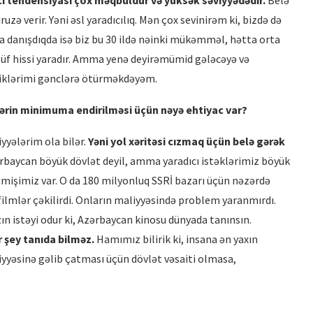
cı tendensiyası çox məqbuldur və yüksək səviyyədədir.
Belə
uzə verir. Yəni əsl yaradıcılıq. Mən çox sevinirəm ki, bizdə də
da danışdıqda isə biz bu 30 ildə nəinki mükəmməl, hətta orta
ssüf hissi yaradır. Amma yenə deyirəmümid gələcəyə və
diklərimi gənclərə ötürməkdəyəm.
ərin minimuma endirilməsi üçün nəyə ehtiyac var?
yyələrim ola bilər.
Yəni yol xəritəsi cızmaq üçün belə gərək
baycan böyük dövlət deyil, amma yaradıcı istəklərimiz böyük
işimiz var. O da 180 milyonluq SSRİ bazarı üçün nəzərdə
filmlər çəkilirdi. Onların maliyyəsində problem yaranmırdı.
zın istəyi odur ki, Azərbaycan kinosu dünyada tanınsın.
r şey tanıda bilməz.
Hamımız bilirik ki, insana ən yaxın
yyəsinə gəlib çatması üçün dövlət vəsaiti olmasa,