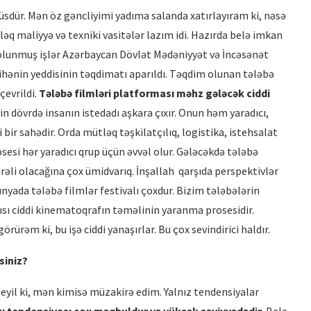
üsdür. Mən öz gəncliyimi yadıma salanda xatırlayıram ki, nəsə
əq maliyyə və texniki vasitələr lazım idi. Hazırda belə imkan
m olunmuş işlər Azərbaycan Dövlət Mədəniyyət və İncəsənət
ayihənin yeddisinin təqdimatı aparıldı. Təqdim olunan tələbə
çevrildi.
Tələbə filmləri platforması mə
hz g
ələcək ciddi
in dövrdə insanın istedadı aşkara çıxır. Onun həm yaradıcı,
i bir sahədir. Orda mütləq təşkilatçılıq, logistika, istehsalat
sesi hər yaradıcı qrup üçün əvvəl olur. Gələcəkdə tələbə
hrəli olacağına çox ümidvarıq. İnşallah qarşıda perspektivlər
. Dünyada tələbə filmlər festivalı çoxdur. Bizim tələbələrin
ısı ciddi kinematoqrafın təməlinin yaranma prosesidir.
ürəm ki, bu işə ciddi yanaşırlar. Bu çox sevindirici haldır.
siniz?
eyil ki, mən kimisə müzakirə edim. Yalnız tendensiyalar