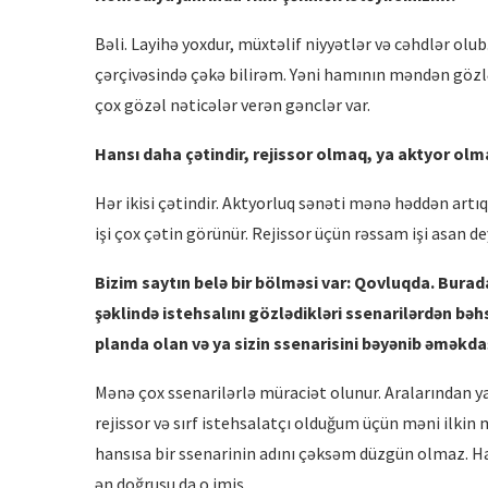
Bəli. Layihə yoxdur, müxtəlif niyyətlər və cəhdlər olu
çərçivəsində çəkə bilirəm. Yəni hamının məndən gözlə
çox gözəl nəticələr verən gənclər var.
Hansı daha çətindir, rejissor olmaq, ya aktyor ol
Hər ikisi çətindir. Aktyorluq sənəti mənə həddən artı
işi çox çətin görünür. Rejissor üçün rəssam işi asan dey
Bizim saytın belə bir bölməsi var: Qovluqda. Burada
şəklində istehsalını gözlədikləri ssenarilərdən bəh
planda olan və ya sizin ssenarisini bəyənib əməkdaş
Mənə çox ssenarilərlə müraciət olunur. Aralarından yax
rejissor və sırf istehsalatçı olduğum üçün məni ilki
hansısa bir ssenarinin adını çəksəm düzgün olmaz. Ha
ən doğrusu da o imiş.