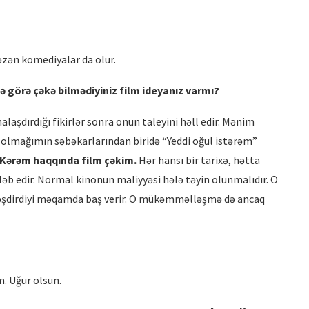
əzən komediyalar da olur.
ə görə çəkə bilmədiyiniz film ideyanız varmı?
alaşdırdığı fikirlər sonra onun taleyini həll edir. Mənim
 olmağımın səbəkarlarından biridə “Yeddi oğul istərəm”
 Kərə
m haqq
ında film çəkim.
Hər hansı bir tarixə, hətta
ləb edir. Normal kinonun maliyyəsi hələ təyin olunmalıdır. O
əşdirdiyi məqamda baş verir. O mükəmməlləşmə də ancaq
. Uğur olsun.