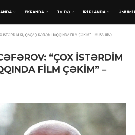
DANDA
EKRANDA
TV-DƏ
İRİ PLANDA
ÜMUMİ 
X İSTƏRDİM Kİ, QAÇAQ KƏRƏM HAQQINDA FİLM ÇƏKİM” – MÜSAHİBƏ
CƏFƏROV: “ÇOX İSTƏRDİM
QINDA FİLM ÇƏKİM” –
TÜRKAN HÜSEYNDƏN
BEYNƏLXALQ UĞUR:
“XATIRLADIĞINI EŞİT” FİLM
LAYİHƏSİ...
Avqust 5, 2026