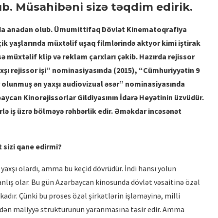
rıb. Müsahibəni sizə təqdim edirik.
kıda anadan olub. Ümumittifaq Dövlət Kinematoqrafiya
çik yaşlarında müxtəlif uşaq filmlərində aktyor kimi iştirak
isə müxtəlif klip və reklam çarxları çəkib. Hazırda rejissor
xşı rejissor işi” nominasiyasında (2015), “Cümhuriyyətin 9
İRİ PLANDA: EMİL NƏCƏFOV –
PRODÜSER
sr olunmuş ən yaxşı audiovizual əsər” nominasiyasında
baycan Kinorejissorlar Gildiyasının İdarə Heyətinin üzvüdür.
lə iş üzrə bölməyə rəhbərlik edir. Əməkdar incəsənət
 sizi qane edi
r
mi?
 yaxşı olardı, amma bu keçid dövrüdür. İndi hansı yolun
lış olar. Bu gün Azərbaycan kinosunda dövlət vəsaitinə özəl
ikadır. Çünki bu proses özəl şirkətlərin işləməyinə, milli
ədən maliyyə strukturunun yaranmasına təsir edir. Amma