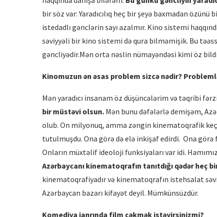
haqqında danışa bilərəm.
Bu günkü gəncliyin yaradı
bir söz var: Yaradıcılıq heç bir şeyə baxmadan özünü bir
istedadlı gənclərin sayı azalmır. Kino sistemi haqqın
səviyyəli bir kino sistemi də qura bilməmişik. Bu təə
gəncliyədir.Mən orta nəslin nümayəndəsi kimi öz bil
Kinomuzun ən əsas problem sizcə nədir? Probleml
Mən yaradıcı insanam öz düşüncələrim və təqribi fərzi
bir müstəvi olsun.
Mən bunu dəfələrlə demişəm, Azər
olub. On milyonuq, amma zəngin kinematoqrafik keçm
tutulmuşdu. Ona görə də elə inkişaf edirdi. Ona görə 
Onların müxtəlif ideoloji funksiyaları var idi. Hamımı
Azərbaycanı kinematoqrafın tanıtdığı qədər heç bi
kinematoqrafiyadır və kinematoqrafın istehsalat səvi
Azərbaycan bazarı kifayət deyil. Mümkünsüzdür.
Komediya janrında film çəkmək istəyirsinizmi?