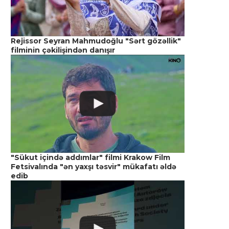
Rejissor Seyran Mahmudoğlu "Sərt gözəllik"
filminin çəkilişindən danışır
"Sükut içində addımlar" filmi Krakow Film
Fetsivalında "ən yaxşı təsvir" mükafatı əldə
edib