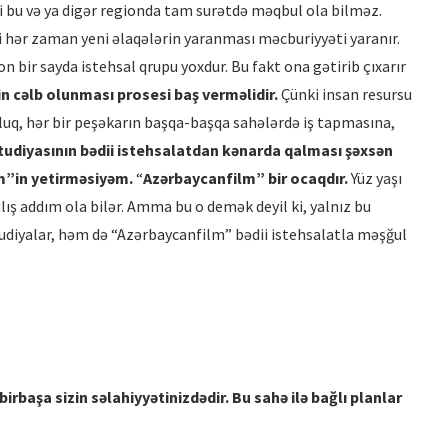
i bu və ya digər regionda tam surətdə məqbul ola bilməz.
əni hər zaman yeni əlaqələrin yaranması məcburiyyəti yaranır.
n bir sayda istehsal qrupu yoxdur. Bu fakt ona gətirib çıxarır
in cəlb olunması prosesi baş verməlidir.
Çünki insan resursu
uq, hər bir peşəkarın başqa-başqa sahələrdə iş tapmasına,
udiyasının bədii istehsalatdan kə
narda qalmas
ı şəxsən
m”in yetirməsiyəm.
“
Azərbaycanfilm” bir ocaqdır.
Yüz yaşı
ş addım ola bilər. Amma bu o demək deyil ki, yalnız bu
tudiyalar, həm də “Azərbaycanfilm” bədii istehsalatla məşğul
birbaşa sizin səlahiyyətinizdədir. Bu sahə ilə bağlı planlar