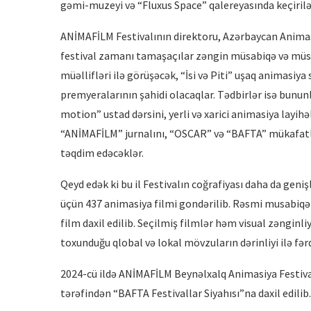
gəmi-muzeyi və “Fluxus Space” qalereyasında keçirilə
ANİMAFİLM Festivalının direktoru, Azərbaycan Animasi
festival zamanı tamaşaçılar zəngin müsabiqə və müsa
müəllifləri ilə görüşəcək, “İsi və Piti” uşaq animasiya
premyeralarının şahidi olacaqlar. Tədbirlər isə bunu
motion” ustad dərsini, yerli və xarici animasiya layi
“ANİMAFİLM” jurnalını, “OSCAR” və “BAFTA” mükafatl
təqdim edəcəklər.
Qeyd edək ki bu il Festivalın coğrafiyası daha da geni
üçün 437 animasiya filmi gondərilib. Rəsmi musabiq
film daxil edilib. Seçilmiş filmlər həm visual zənginl
toxunduğu qlobal və lokal mövzuların dərinliyi ilə fərq
2024-cü ildə ANİMAFİLM Beynəlxalq Animasiya Festival
tərəfindən “BAFTA Festivallar Siyahısı”na daxil edilib.