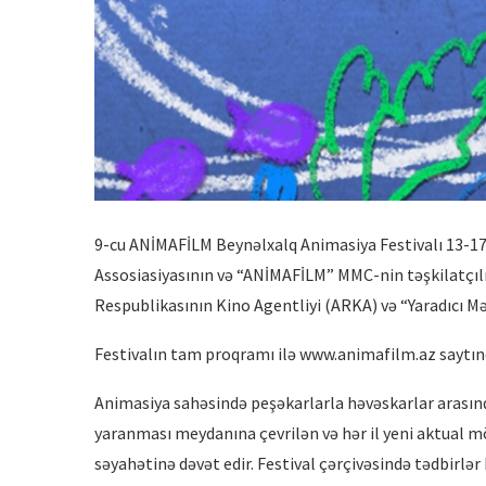
9-cu ANİMAFİLM Beynəlxalq Animasiya Festivalı 13-17
Assosiasiyasının və “ANİMAFİLM” MMC-nin təşkilatçıl
Respublikasının Kino Agentliyi (ARKA) və “Yaradıcı Mə
Festivalın tam proqramı ilə www.animafilm.az saytında
Animasiya sahəsində peşəkarlarla həvəskarlar arasında
yaranması meydanına çevrilən və hər il yeni aktual m
səyahətinə dəvət edir. Festival çərçivəsində tədbirlə