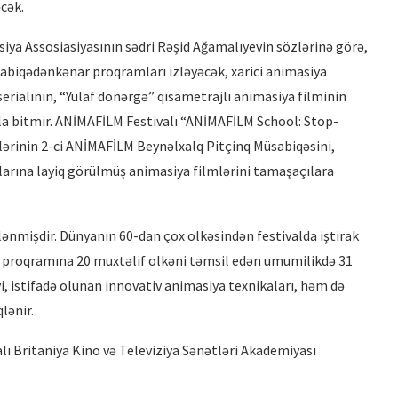
cək.
ya Assosiasiyasının sədri Rəşid Ağamalıyevin sözlərinə görə,
biqədənkənar proqramları izləyəcək, xarici animasiya
 serialının, “Yulaf dönərgə” qısametrajlı animasiya filminin
nla bitmir. ANİMAFİLM Festivalı “ANİMAFİLM School: Stop-
hələrinin 2-ci ANİMAFİLM Beynəlxalq Pitçinq Müsabiqəsini,
arına layiq görülmüş animasiya filmlərini tamaşaçılara
şlənmişdir. Dünyanın 60-dan çox olkəsindən festivalda iştirak
ə proqramına 20 muxtəlif olkəni təmsil edən umumilikdə 31
iyi, istifadə olunan innovativ animasiya texnikaları, həm də
lənir.
ı Britaniya Kino və Televiziya Sənətləri Akademiyası