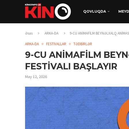
QOVLUQDA
MEY
Əsas
ARKA-DA
9-CU ANİMAFİLM BEYNƏLXALQ ANİMASİ
ARKA-DA
FESTİVALLAR
TƏDBİRLƏR
9-CU ANİMAFİLM BEY
FESTİVALI BAŞLAYIR
May 12, 2026