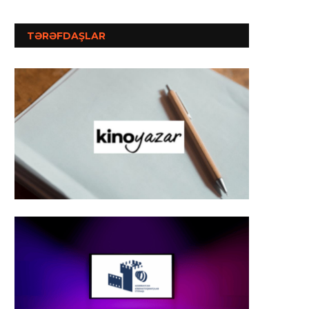
TƏRƏFDAŞLAR
AZƏRBAYCAN KİNOSU GÜNÜ:
AZƏRBAYCAN KİNOSU
ULDUZLARIN İŞIĞINDA
“ULDUZLARIN İŞIĞIN
İyul 29, 2026
İyul 29, 2026