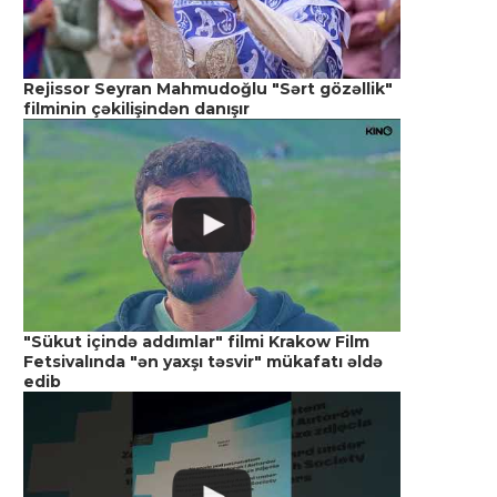
Rejissor Seyran Mahmudoğlu "Sərt gözəllik"
filminin çəkilişindən danışır
"Sükut içində addımlar" filmi Krakow Film
Fetsivalında "ən yaxşı təsvir" mükafatı əldə
edib