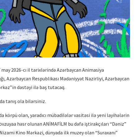
İRİ PLANDA: EMİL NƏCƏFOV –
PRODÜSER
 may 2026-cı il tarixlərində Azərbaycan Animasiya
ığı, Azərbaycan Respublikası Mədəniyyət Nazirliyi, Azərbaycan
rkəz”in dəstəyi ilə baş tutacaq.
 tanış ola bilərsiniz.
 körpü olan, yaradıcı mübadilələr vasitəsi ilə yeni layihələrin
övzuyaa həsr olunan ANİMAFİLM bu dəfə iştirakçıları “Dəniz”
r Nizami Kino Mərkəzi, dünyada ilk muzey olan “Suraxanı”