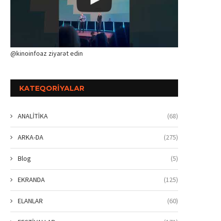
@kinoinfoaz ziyarət edin
KATEQORIYALAR
ANALİTİKA
(68)
ARKA-DA
(275)
Blog
(5)
EKRANDA
(125)
ELANLAR
(60)