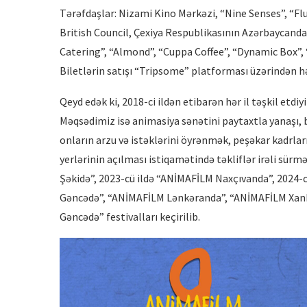
Tərəfdaşlar: Nizami Kino Mərkəzi, “Nine Senses”, “Flu
British Council, Çexiya Respublikasının Azərbaycandak
Catering”, “Almond”, “Cuppa Coffee”, “Dynamic Box”, “
Biletlərin satışı “Tripsome” platforması üzərindən həy
Qeyd edək ki, 2018-ci ildən etibarən hər il təşkil etdiy
Məqsədimiz isə animasiya sənətini paytaxtla yanaşı, 
onların arzu və istəklərini öyrənmək, peşəkar kadrlar
yerlərinin açılması istiqamətində təkliflər irəli sür
Şəkidə”, 2023-cü ildə “ANİMAFİLM Naxçıvanda”, 2024-
Gəncədə”, “ANİMAFİLM Lənkəranda”, “ANİMAFİLM Xankə
Gəncədə” festivalları keçirilib.