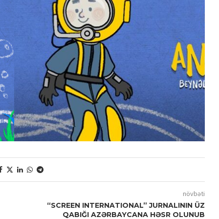
növbəti
“SCREEN INTERNATIONAL” JURNALININ ÜZ
QABIĞI AZƏRBAYCANA HƏSR OLUNUB