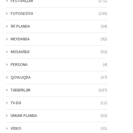
FESTİVALLAR
(171)
FOTOSESİYA
(135)
İRİ PLANDA
(34)
MEYDANDA
(92)
MÜSAHİBƏ
(52)
PERSONA
(4)
QOVLUQDA
(37)
TƏDBİRLƏR
(187)
TV-DƏ
(11)
ÜMUMİ PLANDA
(52)
VİDEO
(31)