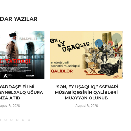
DAR YAZILAR
YADDAŞI” FİLMİ
“SƏN, EY UŞAQLIQ” SSENARİ
EYNƏLXALQ UĞURA
MÜSABİQƏSİNİN QALİBLƏRİ
MZA ATIB
MÜƏYYƏN OLUNUB
vqust 5, 2026
Avqust 5, 2026