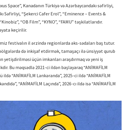
xus Space”, Kanadanın Türkiyə və Azərbaycandakı səfirliyi,
ı Səfirliyi, “Şekerci Cafer Erol”, “Eminence – Events &
Kinobiz”, “OB Film”, “KYNO”, “FAMU” təşkilatlarıdır.
ata keçirilir.
imiz festivalın il ərzində regionlarda əks-sədaları baş tutur.
bölgələrdə də inkişaf etdirmək, tamaşaçı ilə ünsiyyət qurub
ın yetişdirilməsi üçün imkanları araşdırmaq və yeni iş
məkdir. Bu məqsədlə 2021-ci ildən başlayaraq “ANİMAFİLM
cü ildə “ANİMAFİLM Lənkəranda”, 2025-ci ildə “ANİMAFİLM
ndidə”, “ANİMAFİLM Laçında”, 2026-cı ildə isə “ANİMAFİLM