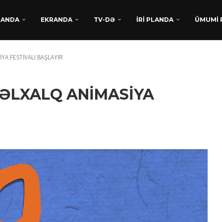
DANDA
EKRANDA
TV-DƏ
İRİ PLANDA
ÜMUMİ 
YA FESTİVALI BAŞLAYIR
NƏLXALQ ANİMASİYA
TÜRKAN HÜSEYNDƏN
BEYNƏLXALQ UĞUR:
“XATIRLADIĞINI EŞİT” FİLM
LAYİHƏSİ...
Avqust 5, 2026