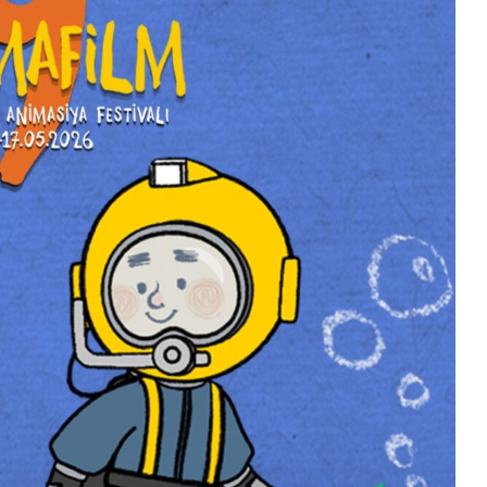
EMİN ƏFƏNDİYEV YENİ FİLMİ
“QEYB OLMA”NIN
ÇƏKİLİŞLƏRİNİ DAVAM...