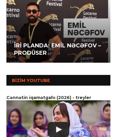
İRİ P
İRİ PLANDA: İLAHƏ
İRİ P
AĞAZA
HƏSƏNOVA – AKTRİSA
MƏMM
SSENA
BIZIM YOUTUBE
Cənnətin iqamətgahı (2026) - treyler