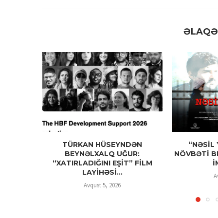
ƏLAQƏ
TÜRKAN HÜSEYNDƏN
“NƏSİL 
BEYNƏLXALQ UĞUR:
NÖVBƏTİ B
“XATIRLADIĞINI EŞİT” FİLM
İ
LAYİHƏSİ...
A
Avqust 5, 2026