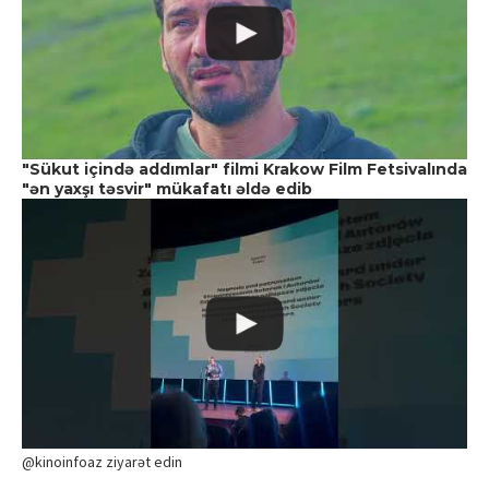
"Sükut içində addımlar" filmi Krakow Film Fetsivalında
"ən yaxşı təsvir" mükafatı əldə edib
@kinoinfoaz ziyarət edin