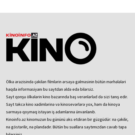
Ölkə ərazisində çəkilən filmlərin ərsəyə gəlməsinin bütün mərhələləri
haqda informasiyanı bu saytdan əldə edə bilərsiz.
Sayt qonşu ölkələrin kino bazarında baş verənlərləd də sizi tanış edir.
Sayt təkcə kino xadimlərinə və kinosevərlərə yox, həm də kinoya
sərmayə qoymaq istəyən iş adamlarına ünvanlanıb.
Kinoinfo.az kinomuzun bu gününü əks etdirən bir güzgüdür: nə çəkilir,
nə göstərilir, nə plandadır. Bütün bu suallara saytımızdan cavab tapa
bilərsiniz.