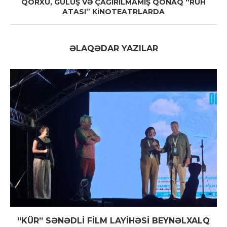
QORXU, GÜLÜŞ VƏ ÇAĞIRILMAMIŞ QONAQ “RUH
ATASI” KiNOTEATRLARDA
ƏLAQƏDAR YAZILAR
“KÜR” SƏNƏDLİ FİLM LAYİHƏSİ BEYNƏLXALQ