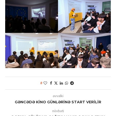
0
əvvəlki
GƏNCƏDƏ KİNO GÜNLƏRİNƏ START VERİLİR
növbəti