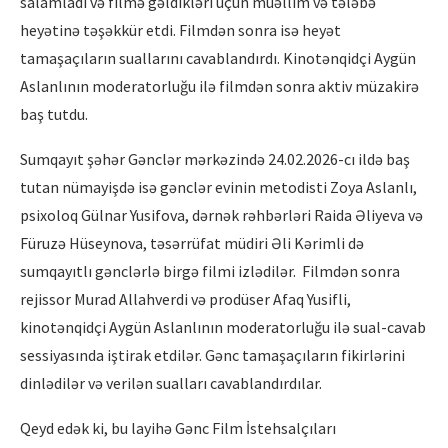
salamladı və filmə gəldikləri üçün müəllim və tələbə
heyətinə təşəkkür etdi. Filmdən sonra isə heyət
tamaşaçıların suallarını cavablandırdı. Kinotənqidçi Aygün
Aslanlının moderatorluğu ilə filmdən sonra aktiv müzakirə
baş tutdu.
Sumqayıt şəhər Gənclər mərkəzində 24.02.2026-cı ildə baş
tutan nümayişdə isə gənclər evinin metodisti Zoya Aslanlı,
psixoloq Gülnar Yusifova, dərnək rəhbərləri Raida Əliyeva və
Füruzə Hüseynova, təsərrüfat müdiri Əli Kərimli də
sumqayıtlı gənclərlə birgə filmi izlədilər. Filmdən sonra
rejissor Murad Allahverdi və prodüser Afaq Yusifli,
kinotənqidçi Aygün Aslanlının moderatorluğu ilə sual-cavab
sessiyasında iştirak etdilər. Gənc tamaşaçıların fikirlərini
dinlədilər və verilən sualları cavablandırdılar.
Qeyd edək ki, bu layihə Gənc Film İstehsalçıları