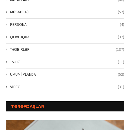
MÜSAHİBƏ
(52)
PERSONA
(4)
QOVLUQDA
(37)
TƏDBİRLƏR
(187)
TV-DƏ
(11)
ÜMUMİ PLANDA
(52)
VİDEO
(31)
TƏRƏFDAŞLAR