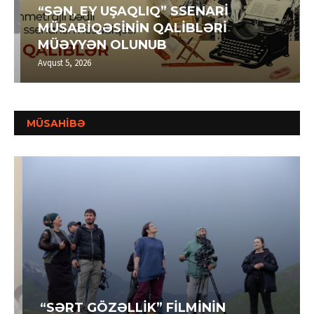
“SƏN, EY UŞAQLIQ” SSENARİ
MÜSABİQƏSİNİN QALİBLƏRİ
MÜƏYYƏN OLUNUB
Avqust 5, 2026
MÜSAHİBƏ
“SƏRT GÖZƏLLİK” FİLMİNİN