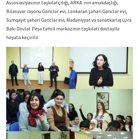
Assosiasiyasının təşkilatçılığı, ARKA-nın əməkdaşlığı,
Biləsuvar rayonu Gənclər evi, Lənkəran şəhəri Gənclər evi,
Sumqayıt şəhəri Gənclər evi, Mədəniyyət və sənətkarlıq üzrə
Bakı Dövlət Peşə təhsil mərkəzinin təşkilati dəstəyilə
həyata keçirilir.