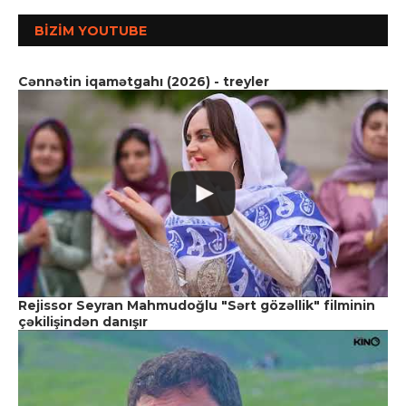
BIZIM YOUTUBE
Cənnətin iqamətgahı (2026) - treyler
Rejissor Seyran Mahmudoğlu "Sərt gözəllik" filminin
çəkilişindən danışır