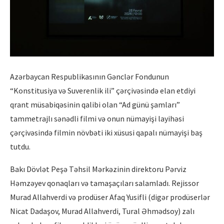
Azərbaycan Respublikasının Gənclər Fondunun
“Konstitusiya və Suverenlik ili” çərçivəsində elan etdiyi
qrant müsabiqəsinin qalibi olan “Ad günü şamları”
tammetrajlı sənədli filmi və onun nümayişi layihəsi
çərçivəsində filmin növbəti iki xüsusi qapalı nümayişi baş
tutdu.
Bakı Dövlət Peşə Təhsil Mərkəzinin direktoru Pərviz
Həmzəyev qonaqları və tamaşaçıları salamladı. Rejissor
Murad Allahverdi və prodüser Afaq Yusifli (digər prodüserlər
Nicat Dadaşov, Murad Allahverdi, Tural Əhmədsoy) zalı