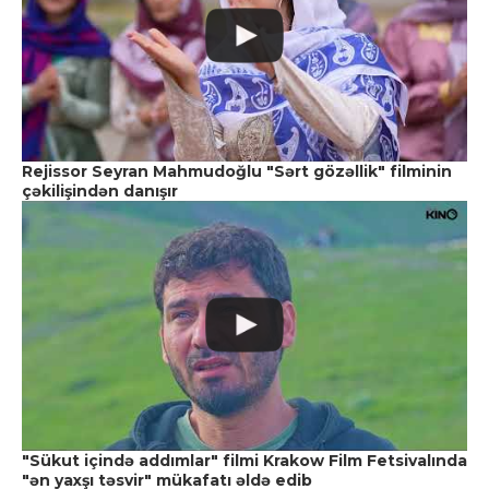
Rejissor Seyran Mahmudoğlu "Sərt gözəllik" filminin
çəkilişindən danışır
"Sükut içində addımlar" filmi Krakow Film Fetsivalında
"ən yaxşı təsvir" mükafatı əldə edib