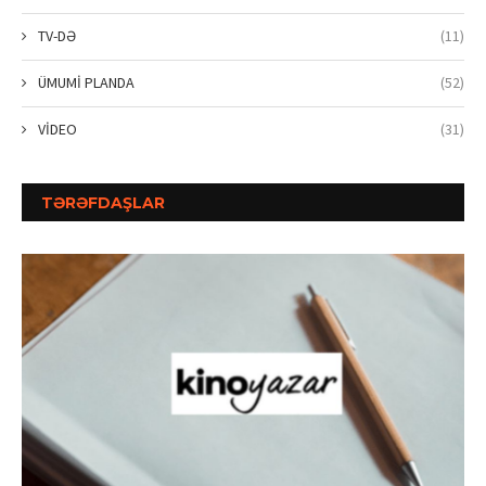
TV-DƏ
(11)
ÜMUMİ PLANDA
(52)
VİDEO
(31)
TƏRƏFDAŞLAR