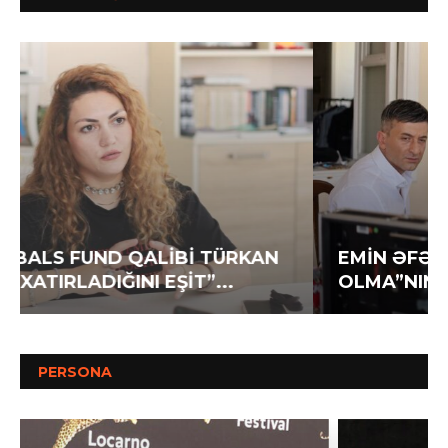
EMİN ƏFƏNDİYEV YENİ FİLMİ “QEYB
OLMA”NIN ÇƏKİLİŞLƏRİNİ DAVAM...
PERSONA