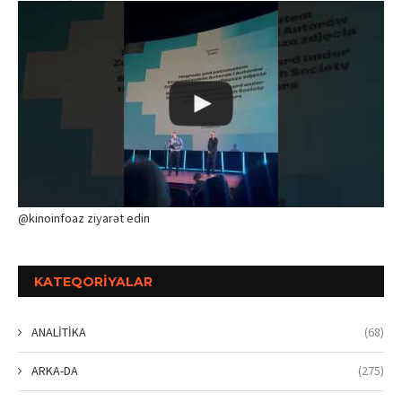
@kinoinfoaz ziyarət edin
KATEQORIYALAR
ANALİTİKA
(68)
ARKA-DA
(275)