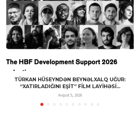
TÜRKAN HÜSEYNDƏN BEYNƏLXALQ UĞUR:
“XATIRLADIĞINI EŞİT” FİLM LAYİHƏSİ...
Avqust 5, 2026