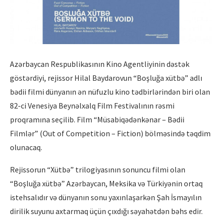
Azərbaycan Respublikasının Kino Agentliyinin dəstək
göstərdiyi, rejissor Hilal Baydarovun “Boşluğa xütbə” adlı
bədii filmi dünyanın ən nüfuzlu kino tədbirlərindən biri olan
82-ci Venesiya Beynəlxalq Film Festivalının rəsmi
proqramına seçilib. Film “Müsabiqədənkənar – Bədii
Filmlər” (Out of Competition – Fiction) bölməsində təqdim
olunacaq.
Rejissorun “Xütbə” trilogiyasının sonuncu filmi olan
“Boşluğa xütbə” Azərbaycan, Meksika və Türkiyənin ortaq
istehsalıdır və dünyanın sonu yaxınlaşarkən Şah İsmayılın
dirilik suyunu axtarmaq üçün çıxdığı səyahətdən bəhs edir.