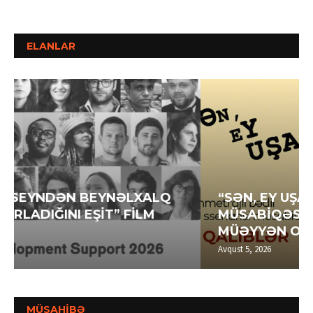
ELANLAR
“SƏN, EY UŞAQLIQ” SSENARİ
MÜSABİQƏSİNİN QALİBLƏRİ
MÜƏYYƏN OLUNUB
Avqust 5, 2026
MÜSAHİBƏ