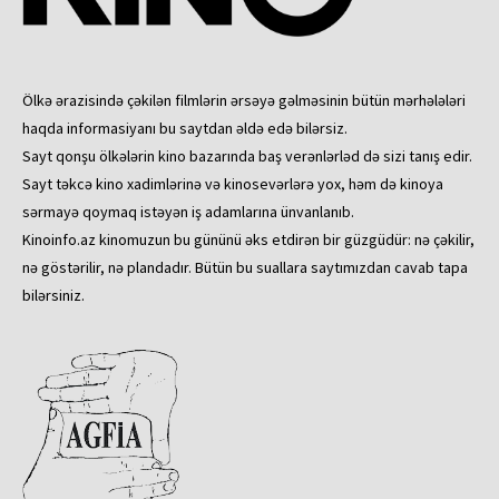
Ölkə ərazisində çəkilən filmlərin ərsəyə gəlməsinin bütün mərhələləri
haqda informasiyanı bu saytdan əldə edə bilərsiz.
Sayt qonşu ölkələrin kino bazarında baş verənlərləd də sizi tanış edir.
Sayt təkcə kino xadimlərinə və kinosevərlərə yox, həm də kinoya
sərmayə qoymaq istəyən iş adamlarına ünvanlanıb.
Kinoinfo.az kinomuzun bu gününü əks etdirən bir güzgüdür: nə çəkilir,
nə göstərilir, nə plandadır. Bütün bu suallara saytımızdan cavab tapa
bilərsiniz.