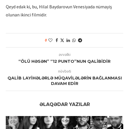
Qeyd edək ki, bu, Hilal Baydarovun Venesiyada nümayiş
olunan ikinci filmidir.
0
əvvəlki
“ÖLÜ HƏSƏN” “12 PUNTO”NUN QALİBİDİR
növbəti
QALİB LAYİHƏLƏRLƏ MÜQAVİLƏLƏRİN BAĞLANMASI
DAVAM EDİR
ƏLAQƏDAR YAZILAR