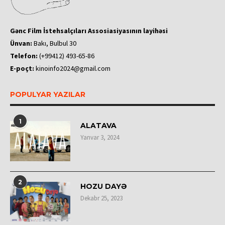
Gənc Film İstehsalçıları Assosiasiyasının layihəsi
Ünvan:
Bakı, Bulbul 30
Telefon:
(+99412) 493-65-86
E-poçt:
kinoinfo2024@gmail.com
POPULYAR YAZILAR
1
ALATAVA
Yanvar 3, 2024
2
HOZU DAYƏ
Dekabr 25, 2023