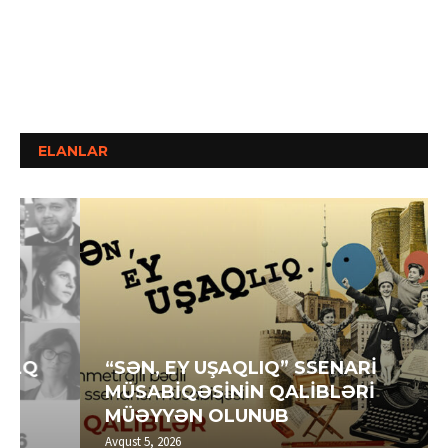
ELANLAR
“SƏN, EY UŞAQLIQ” SSENARİ
MÜSABİQƏSİNİN QALİBLƏRİ
MÜƏYYƏN OLUNUB
Avqust 5, 2026