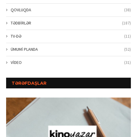
QOVLUQDA
(38)
TƏDBİRLƏR
(187)
TV-DƏ
(11)
ÜMUMİ PLANDA
(52)
VİDEO
(31)
TƏRƏFDAŞLAR