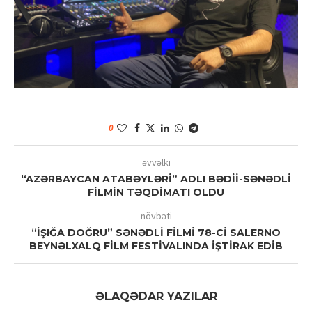
0
əvvəlki
“AZƏRBAYCAN ATABƏYLƏRİ” ADLI BƏDİİ-SƏNƏDLİ
FİLMİN TƏQDİMATI OLDU
növbəti
“İŞIĞA DOĞRU” SƏNƏDLİ FİLMİ 78-Cİ SALERNO
BEYNƏLXALQ FİLM FESTİVALINDA İŞTİRAK EDİB
ƏLAQƏDAR YAZILAR