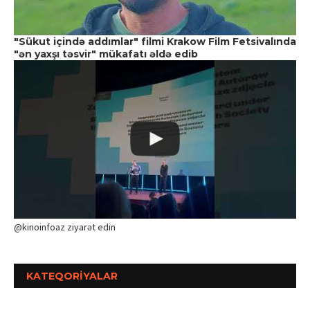
"Sükut içində addımlar" filmi Krakow Film Fetsivalında
"ən yaxşı təsvir" mükafatı əldə edib
@kinoinfoaz ziyarət edin
KATEQORIYALAR