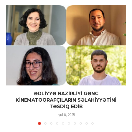
ƏDLİYYƏ NAZİRLİYİ GƏNC
KİNEMATOQRAFÇILARIN SƏLAHİYYƏTİNİ
TƏSDİQ EDİB
İyul 8, 2025