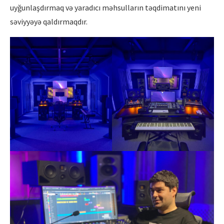
uyğunlaşdırmaq və yaradıcı məhsulların təqdimatını yeni
səviyyəyə qaldırmaqdır.