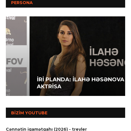
PERSONA
İRİ PLANDA: İLAHƏ HƏSƏNOVA –
AKTRİSA
BIZIM YOUTUBE
Cənnətin iqamətgahı (2026) - treyler