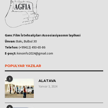
Gənc Film İstehsalçıları Assosiasiyasının layihəsi
Ünvan:
Bakı, Bulbul 30
Telefon:
(+99412) 493-65-86
E-poçt:
kinoinfo2024@gmail.com
POPULYAR YAZILAR
1
ALATAVA
Yanvar 3, 2024