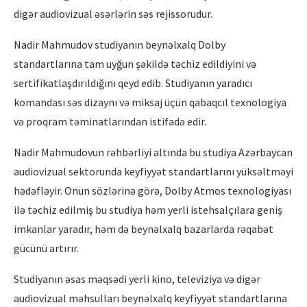
digər audiovizual əsərlərin səs rejissorudur.
Nadir Mahmudov studiyanın beynəlxalq Dolby
standartlarına tam uyğun şəkildə təchiz edildiyini və
sertifikatlaşdırıldığını qeyd edib. Studiyanın yaradıcı
komandası səs dizaynı və miksaj üçün qabaqcıl texnologiya
və proqram təminatlarından istifadə edir.
Nadir Mahmudovun rəhbərliyi altında bu studiya Azərbaycan
audiovizual sektorunda keyfiyyət standartlarını yüksəltməyi
hədəfləyir. Onun sözlərinə görə, Dolby Atmos texnologiyası
ilə təchiz edilmiş bu studiya həm yerli istehsalçılara geniş
imkanlar yaradır, həm də beynəlxalq bazarlarda rəqabət
gücünü artırır.
Studiyanın əsas məqsədi yerli kino, televiziya və digər
audiovizual məhsulları beynəlxalq keyfiyyət standartlarına