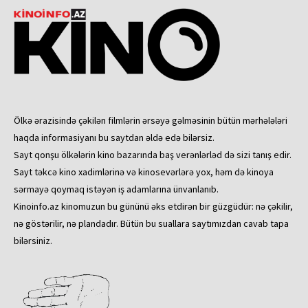
Ölkə ərazisində çəkilən filmlərin ərsəyə gəlməsinin bütün mərhələləri
haqda informasiyanı bu saytdan əldə edə bilərsiz.
Sayt qonşu ölkələrin kino bazarında baş verənlərləd də sizi tanış edir.
Sayt təkcə kino xadimlərinə və kinosevərlərə yox, həm də kinoya
sərmayə qoymaq istəyən iş adamlarına ünvanlanıb.
Kinoinfo.az kinomuzun bu gününü əks etdirən bir güzgüdür: nə çəkilir,
nə göstərilir, nə plandadır. Bütün bu suallara saytımızdan cavab tapa
bilərsiniz.