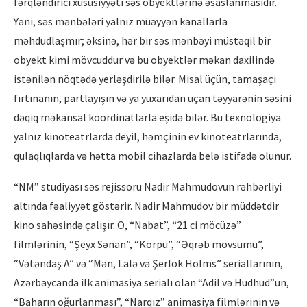
fərqləndirici xüsusiyyəti səs obyektlərinə əsaslanmasıdır.
Yəni, səs mənbələri yalnız müəyyən kanallarla
məhdudlaşmır; əksinə, hər bir səs mənbəyi müstəqil bir
obyekt kimi mövcuddur və bu obyektlər məkan daxilində
istənilən nöqtədə yerləşdirilə bilər. Misal üçün, tamaşaçı
fırtınanın, partlayışın və ya yuxarıdan uçan təyyarənin səsini
dəqiq məkansal koordinatlarla eşidə bilər. Bu texnologiya
yalnız kinoteatrlarda deyil, həmçinin ev kinoteatrlarında,
qulaqlıqlarda və hətta mobil cihazlarda belə istifadə olunur.
“NM” studiyası səs rejissoru Nadir Mahmudovun rəhbərliyi
altında fəaliyyət göstərir. Nadir Mahmudov bir müddətdir
kino sahəsində çalışır. O, “Nabat”, “21 ci möcüzə”
filmlərinin, “Şeyx Sənan”, “Körpü”, “Əqrəb mövsümü”,
“Vətəndaş A” və “Mən, Lalə və Şerlok Holms” seriallarının,
Azərbaycanda ilk animasiya serialı olan “Adil və Hudhud”un,
“Baharın oğurlanması”, “Narqız” animasiya filmlərinin və