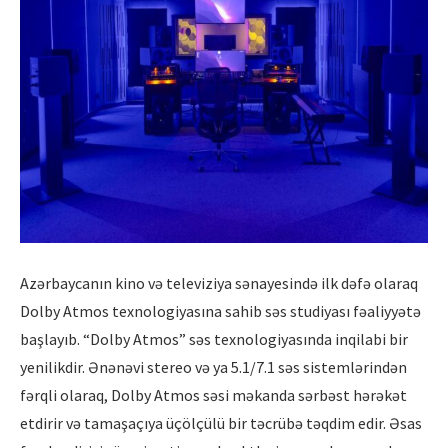
Azərbaycanın kino və televiziya sənayesində ilk dəfə olaraq
Dolby Atmos texnologiyasına sahib səs studiyası fəaliyyətə
başlayıb. “Dolby Atmos” səs texnologiyasında inqilabi bir
yenilikdir. Ənənəvi stereo və ya 5.1/7.1 səs sistemlərindən
fərqli olaraq, Dolby Atmos səsi məkanda sərbəst hərəkət
etdirir və tamaşaçıya üçölçülü bir təcrübə təqdim edir. Əsas