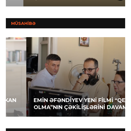
MÜSAHİBƏ
EMİN ƏFƏNDİYEV YENİ FİLMİ “QEYB
OLMA”NIN ÇƏKİLİŞLƏRİNİ DAVAM...