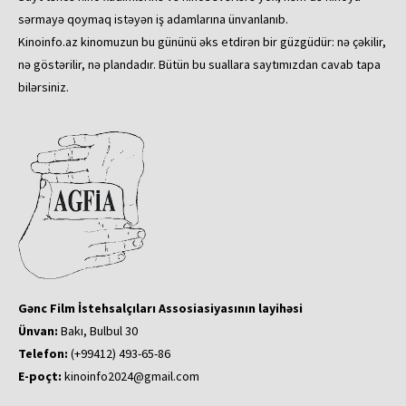
sərmayə qoymaq istəyən iş adamlarına ünvanlanıb.
Kinoinfo.az kinomuzun bu gününü əks etdirən bir güzgüdür: nə çəkilir,
nə göstərilir, nə plandadır. Bütün bu suallara saytımızdan cavab tapa
bilərsiniz.
Gənc Film İstehsalçıları Assosiasiyasının layihəsi
Ünvan:
Bakı, Bulbul 30
Telefon:
(+99412) 493-65-86
E-poçt:
kinoinfo2024@gmail.com