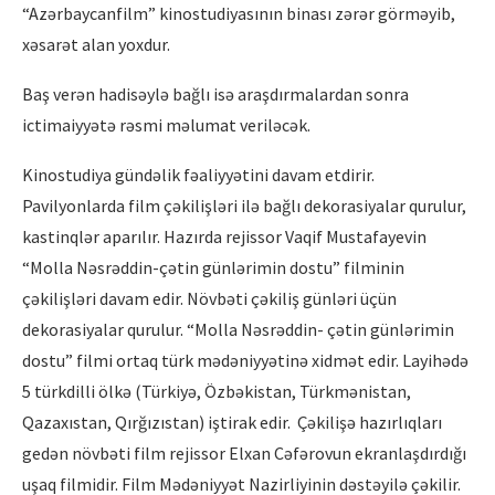
“Azərbaycanfilm” kinostudiyasının binası zərər görməyib,
xəsarət alan yoxdur.
Baş verən hadisəylə bağlı isə araşdırmalardan sonra
ictimaiyyətə rəsmi məlumat veriləcək.
Kinostudiya gündəlik fəaliyyətini davam etdirir.
Pavilyonlarda film çəkilişləri ilə bağlı dekorasiyalar qurulur,
kastinqlər aparılır. Hazırda rejissor Vaqif Mustafayevin
“Molla Nəsrəddin-çətin günlərimin dostu” filminin
çəkilişləri davam edir. Növbəti çəkiliş günləri üçün
dekorasiyalar qurulur. “Molla Nəsrəddin- çətin günlərimin
dostu” filmi ortaq türk mədəniyyətinə xidmət edir. Layihədə
5 türkdilli ölkə (Türkiyə, Özbəkistan, Türkmənistan,
Qazaxıstan, Qırğızıstan) iştirak edir. Çəkilişə hazırlıqları
gedən növbəti film rejissor Elxan Cəfərovun ekranlaşdırdığı
uşaq filmidir. Film Mədəniyyət Nazirliyinin dəstəyilə çəkilir.