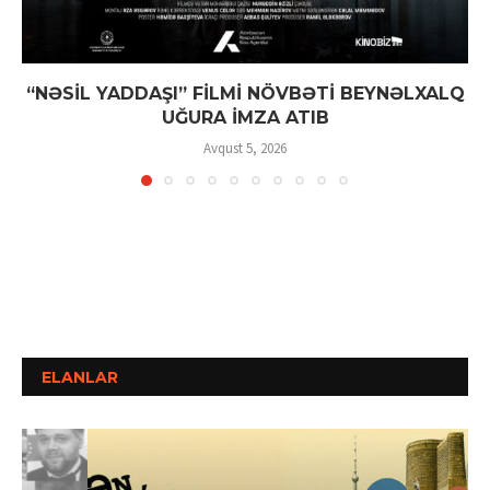
“NƏSİL YADDAŞI” FİLMİ NÖVBƏTİ BEYNƏLXALQ
UĞURA İMZA ATIB
Avqust 5, 2026
ELANLAR