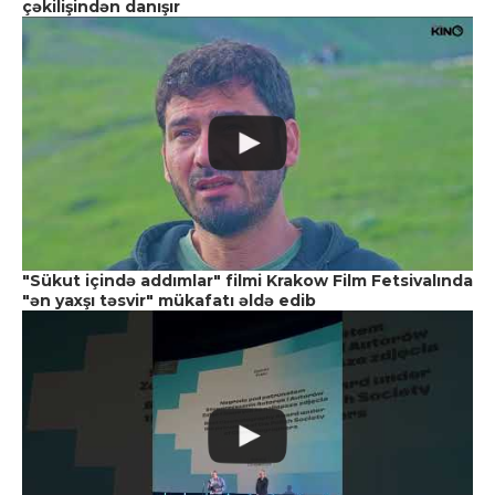
çəkilişindən danışır
"Sükut içində addımlar" filmi Krakow Film Fetsivalında
"ən yaxşı təsvir" mükafatı əldə edib