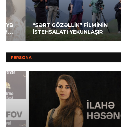
“SƏRT GÖZƏLLİK” FİLMİNİN
İSTEHSALATI YEKUNLAŞIR
PERSONA