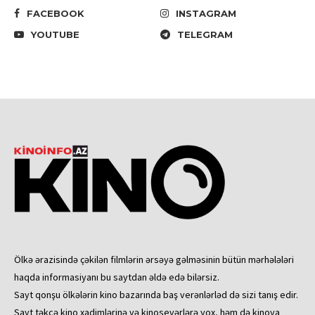
FACEBOOK
INSTAGRAM
YOUTUBE
TELEGRAM
Ölkə ərazisində çəkilən filmlərin ərsəyə gəlməsinin bütün mərhələləri
haqda informasiyanı bu saytdan əldə edə bilərsiz.
Sayt qonşu ölkələrin kino bazarında baş verənlərləd də sizi tanış edir.
Sayt təkcə kino xadimlərinə və kinosevərlərə yox, həm də kinoya