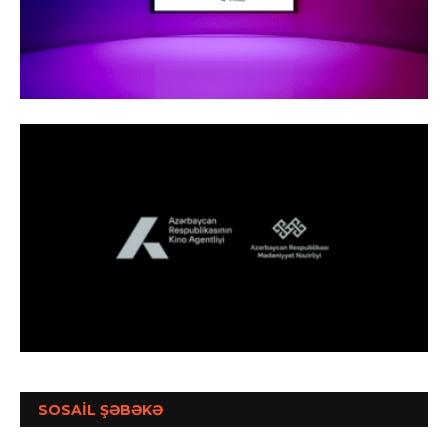
SOSAİL ŞƏBƏKƏ