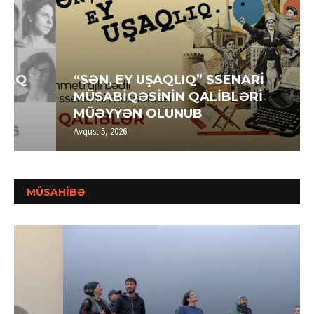
“SƏN, EY UŞAQLIQ” SSENARİ
MÜSABİQƏSİNİN QALİBLƏRİ
MÜƏYYƏN OLUNUB
Avqust 5, 2026
MÜSAHİBƏ