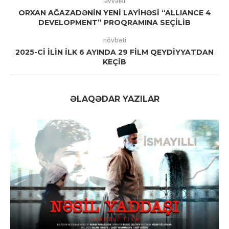
əvvəlki
ORXAN AĞAZADƏNİN YENİ LAYİHƏSİ “ALLIANCE 4
DEVELOPMENT” PROQRAMINA SEÇİLİB
növbəti
2025-Cİ İLİN İLK 6 AYINDA 29 FİLM QEYDİYYATDAN
KEÇİB
ƏLAQƏDAR YAZILAR