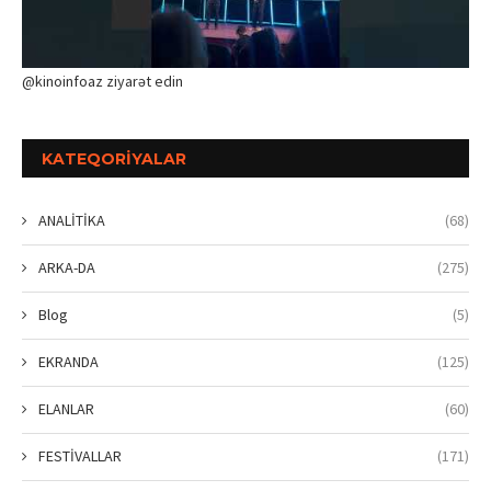
@kinoinfoaz ziyarət edin
KATEQORIYALAR
ANALİTİKA
(68)
ARKA-DA
(275)
Blog
(5)
EKRANDA
(125)
ELANLAR
(60)
FESTİVALLAR
(171)