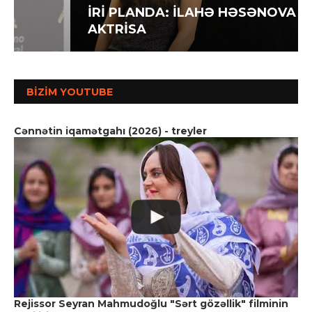
İRİ PLANDA: İLAHƏ HƏSƏNOVA –
AKTRİSA
BIZIM YOUTUBE
Cənnətin iqamətgahı (2026) - treyler
Rejissor Seyran Mahmudoğlu "Sərt gözəllik" filminin