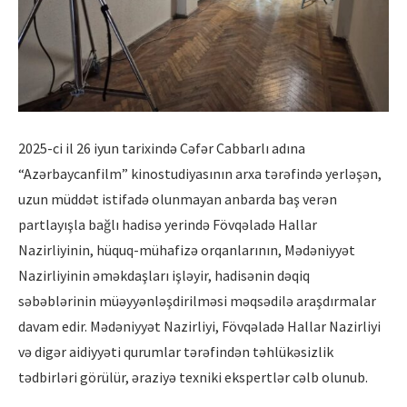
2025-ci il 26 iyun tarixində Cəfər Cabbarlı adına
“Azərbaycanfilm” kinostudiyasının arxa tərəfində yerləşən,
uzun müddət istifadə olunmayan anbarda baş verən
partlayışla bağlı hadisə yerində Fövqəladə Hallar
Nazirliyinin, hüquq-mühafizə orqanlarının, Mədəniyyət
Nazirliyinin əməkdaşları işləyir, hadisənin dəqiq
səbəblərinin müəyyənləşdirilməsi məqsədilə araşdırmalar
davam edir. Mədəniyyət Nazirliyi, Fövqəladə Hallar Nazirliyi
və digər aidiyyəti qurumlar tərəfindən təhlükəsizlik
tədbirləri görülür, əraziyə texniki ekspertlər cəlb olunub.