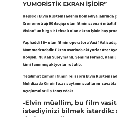
YUMORİSTİK EKRAN İŞİDİR”
Rejissor Elvin Rüstəmzadənin komediya janrında çə
Xronometrajı 90 dəqiqə olan filmin ssenari müəlli
Vision”un birgə istehsalı olan ekran işinin baş pr
Yaş həddi 16+ olan filmin operatoru Vasif Vəlizadə
Məmmədzadədir. Ekran əsərində aktyorlar Azər Ay
Rövşən, Nurlan Süleymanlı, Səmimi Fərhad, Kamil 
kimi tanınmış aktyorlar rol alıb.
Təqdimat zamanı filmin rejissoru Elvin Rüstəmzadə
Mehdizadə Kinoinfo.az saytının suallarını cavablan
açıqlamaları ilə tanış edək:
-Elvin müəllim, bu film vasi
istədiyinizi bilmək istərdik