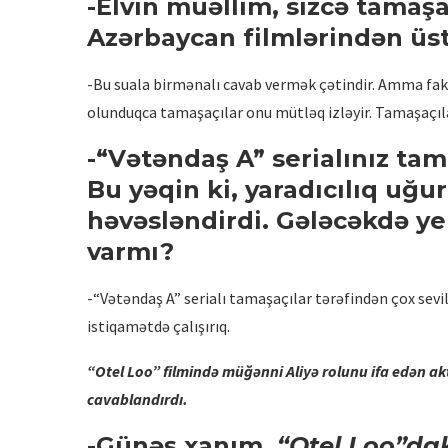
-Elvin müəllim, sizcə tamaş
Azərbaycan filmlərindən üs
-Bu suala birmənalı cavab vermək çətindir. Amma faktl
olunduqca tamaşaçılar onu mütləq izləyir. Tamaşaçıl
-“Vətəndaş A” serialınız tam
Bu yəqin ki, yaradıcılıq uğur
həvəsləndirdi. Gələcəkdə ye
varmı?
-“Vətəndaş A” serialı tamaşaçılar tərəfindən çox sevil
istiqamətdə çalışırıq.
“Otel Loo” filmində müğənni Aliyə rolunu ifa edən akt
cavablandırdı.
-Günəş xanım,
“Otel Loo”da