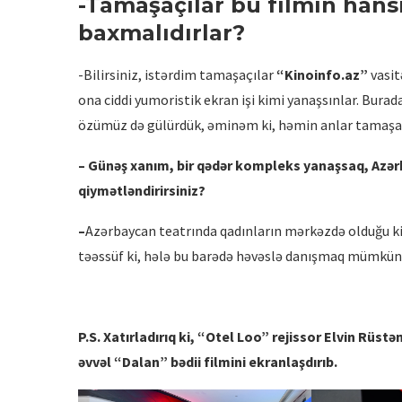
-Tamaşaçılar bu filmin hansı 
baxmalıdırlar?
-Bilirsiniz, istərdim tamaşaçılar
“Kinoinfo.az”
vasit
ona ciddi yumoristik ekran işi kimi yanaşsınlar. Bura
özümüz də gülürdük, əminəm ki, həmin anlar tamaşaçı
– Günəş xanım, bir qədər kompleks yanaşsaq, Azə
qiymətləndirirsiniz?
–
Azərbaycan teatrında qadınların mərkəzdə olduğu ki
təəssüf ki, hələ bu barədə həvəslə danışmaq mümkün dey
P.S. Xatırladırıq ki, “Otel Loo” rejissor Elvin Rüst
əvvəl “Dalan” bədii filmini ekranlaşdırıb.