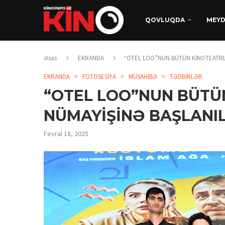
QOVLUQDA
MEY
Əsas
EKRANDA
“OTEL LOO”NUN BÜTÜN KİNOTEATRL
EKRANDA
FOTOSESİYA
MÜSAHİBƏ
TƏDBİRLƏR
“OTEL LOO”NUN BÜTÜ
NÜMAYİŞİNƏ BAŞLANIL
Fevral 18, 2025