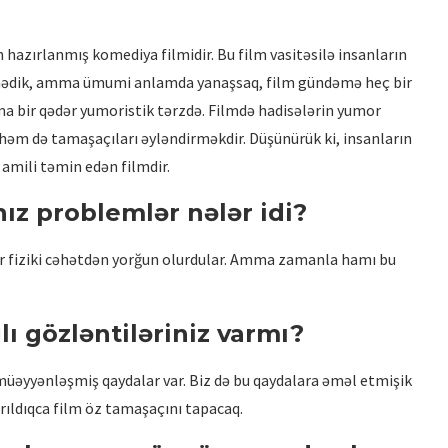
azırlanmış komediya filmidir. Bu film vasitəsilə insanların
stəmədik, amma ümumi anlamda yanaşsaq, film gündəmə heç bir
 bir qədər yumoristik tərzdə. Filmdə hadisələrin yumor
 həm də tamaşaçıları əyləndirməkdir. Düşünürük ki, insanların
amili təmin edən filmdir.
nız problemlər nələr idi?
lər fiziki cəhətdən yorğun olurdular. Amma zamanla hamı bu
lı gözləntiləriniz varmı?
üəyyənləşmiş qaydalar var. Biz də bu qaydalara əməl etmişik
rıldıqca film öz tamaşaçını tapacaq.