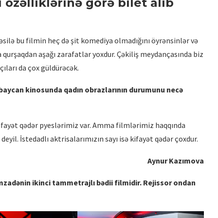
özəlliklərinə görə bilet alıb
əsilə bu filmin heç də şit komediya olmadığını öyrənsinlər və
da qurşaqdan aşağı zarafatlar yoxdur. Çəkiliş meydançasında biz
ları da çox güldürəcək.
rbaycan kinosunda qadın obrazlarının durumunu necə
fayət qədər pyeslərimiz var. Amma filmlərimiz haqqında
il. İstedadlı aktrisalarımızın sayı isə kifayət qədər çoxdur.
Aynur Kazımova
əmzadənin ikinci tammetrajlı bədii filmidir. Rejissor ondan