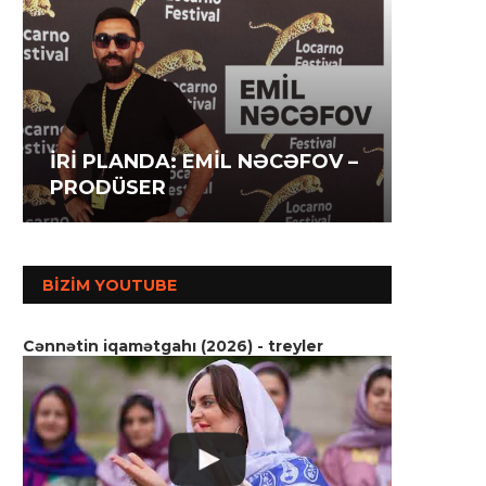
İRİ P
İRİ PLANDA: İLAHƏ
İRİ P
AĞAZA
HƏSƏNOVA – AKTRİSA
MƏMM
SSENA
BIZIM YOUTUBE
Cənnətin iqamətgahı (2026) - treyler