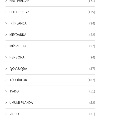
FESTİVALLAR
(171)
FOTOSESİYA
(135)
İRİ PLANDA
(34)
MEYDANDA
(92)
MÜSAHİBƏ
(52)
PERSONA
(4)
QOVLUQDA
(37)
TƏDBİRLƏR
(187)
TV-DƏ
(11)
ÜMUMİ PLANDA
(52)
VİDEO
(31)