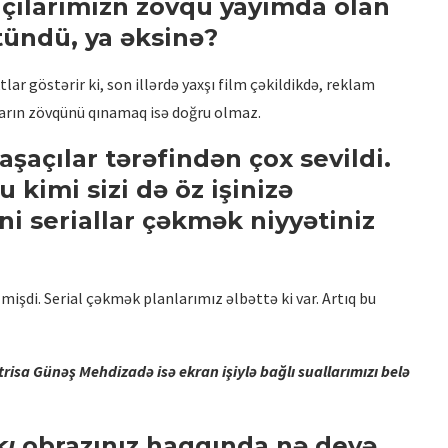
açılarımızn zövqü yayımda olan
tündü, ya əksinə?
ar göstərir ki, son illərdə yaxşı film çəkildikdə, reklam
arın zövqünü qınamaq isə doğru olmaz.
aşaçılar tərəfindən çox sevildi.
u kimi sizi də öz işinizə
ni seriallar çəkmək niyyətiniz
mişdi. Serial çəkmək planlarımız əlbəttə ki var. Artıq bu
risa Günəş Mehdizadə isə ekran işiylə bağlı suallarımızı belə
kı
obrazınız haqqında nə deyə