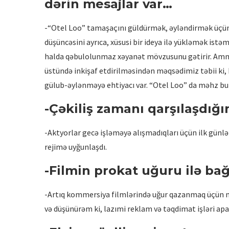
dərin mesajlar var…
-“Otel Loo” tamaşaçını güldürmək, əyləndirmək üçün h
düşüncəsini ayrıca, xüsusi bir ideya ilə yükləmək i
halda qəbulolunmaz xəyanət mövzusunu gətirir. Amma
üstündə inkişaf etdirilməsindən məqsədimiz təbii ki,
gülub-əylənməyə ehtiyacı var. “Otel Loo” da məhz bu 
-Çəkiliş zamanı qarşılaşdığı
-Aktyorlar gecə işləməyə alışmadıqları üçün ilk gün
rejimə uyğunlaşdı.
-Filmin prokat uğuru ilə bağ
-Artıq kommersiya filmlərində uğur qazanmaq üçün m
və düşünürəm ki, lazımi reklam və təqdimat işləri apa