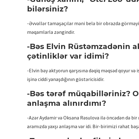
bilərsiniz?
-Əvvəllər tamaşaçılar məni belə bir obrazda görməyib
məqamlarla zəngindir.
-Bəs Elvin Rüstəmzadənin akt
çətinliklər var idimi?
-Elvin bəy aktyorun qarşısına dəqiq məqsəd qoyur və i
işinə ciddi yanaşdığının göstəricisidir.
-Bəs tərəf müqabilləriniz? 
anlaşma alınırdımı?
-Azər Aydəmir və Oksana Rəsulova ilə öncədən də bir 
aramızda yaxşı anlaşma var idi. Bir-birimizi rahat başa