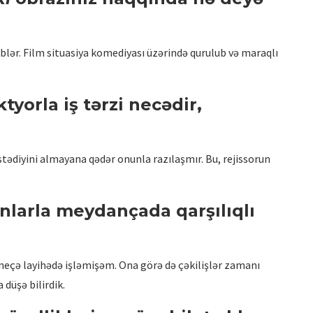
lər. Film situasiya komediyası üzərində qurulub və maraqlı
yorla iş tərzi necədir,
stədiyini almayana qədər onunla razılaşmır. Bu, rejissorun
Onlarla meydançada qarşılıqlı
neçə layihədə işləmişəm. Ona görə də çəkilişlər zamanı
 düşə bilirdik.