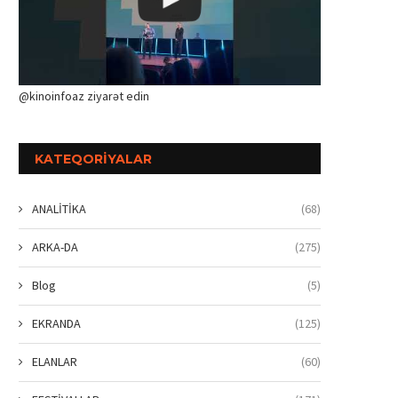
@kinoinfoaz ziyarət edin
KATEQORIYALAR
ANALİTİKA
(68)
ARKA-DA
(275)
Blog
(5)
EKRANDA
(125)
ELANLAR
(60)