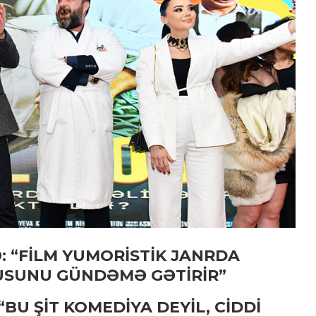
EMİN ƏFƏNDİYEV YENİ FİLMİ
“QEYB OLMA”NIN
ÇƏKİLİŞLƏRİNİ DAVAM...
: “FİLM YUMORİSTİK JANRDA
USUNU GÜNDƏMƏ GƏTİRİR”
BU ŞİT KOMEDİYA DEYİL, CİDDİ