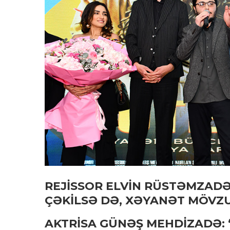
REJİSSOR ELVİN RÜSTƏMZADƏ
ÇƏKİLSƏ DƏ, XƏYANƏT MÖVZ
AKTRİSA GÜNƏŞ MEHDİZADƏ: “