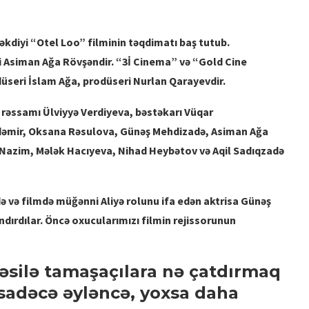
kdiyi “Otel Loo” filminin təqdimatı baş tutub.
fi Asiman Ağa Rövşəndir. “3İ Cinema” və “Gold Cine
odüseri İslam Ağa, prodüseri Nurlan Qarayevdir.
İRİ PLANDA: EMİL NƏCƏFOV –
, rəssamı Ülviyyə Verdiyeva, bəstəkarı Vüqar
PRODÜSER
dəmir, Oksana Rəsulova, Günəş Mehdizadə, Asiman Ağa
Nazim, Mələk Hacıyeva, Nihad Heybətov və Aqil Sadıqzadə
 və filmdə müğənni Aliyə rolunu ifa edən aktrisa Günəş
dırdılar. Öncə oxucularımızı filmin rejissorunun
təsilə tamaşaçılara nə çatdırmaq
: sadəcə əyləncə, yoxsa daha