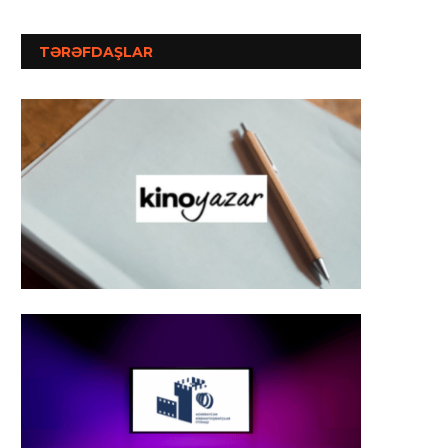
TƏRƏFDAŞLAR