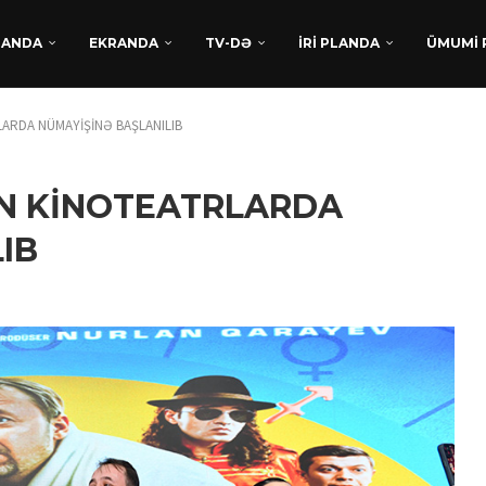
DANDA
EKRANDA
TV-DƏ
İRİ PLANDA
ÜMUMİ 
ARDA NÜMAYİŞİNƏ BAŞLANILIB
N KİNOTEATRLARDA
IB
TÜRKAN HÜSEYNDƏN
BEYNƏLXALQ UĞUR:
“XATIRLADIĞINI EŞİT” FİLM
LAYİHƏSİ...
Avqust 5, 2026