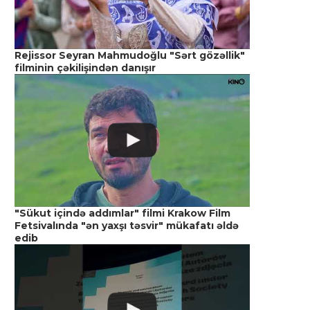
Rejissor Seyran Mahmudoğlu "Sərt gözəllik"
filminin çəkilişindən danışır
"Sükut içində addımlar" filmi Krakow Film
Fetsivalında "ən yaxşı təsvir" mükafatı əldə
edib