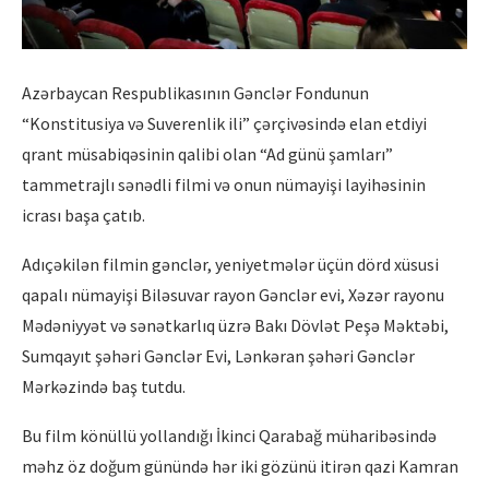
Azərbaycan Respublikasının Gənclər Fondunun
“Konstitusiya və Suverenlik ili” çərçivəsində elan etdiyi
qrant müsabiqəsinin qalibi olan “Ad günü şamları”
tammetrajlı sənədli filmi və onun nümayişi layihəsinin
icrası başa çatıb.
Adıçəkilən filmin gənclər, yeniyetmələr üçün dörd xüsusi
qapalı nümayişi Biləsuvar rayon Gənclər evi, Xəzər rayonu
Mədəniyyət və sənətkarlıq üzrə Bakı Dövlət Peşə Məktəbi,
Sumqayıt şəhəri Gənclər Evi, Lənkəran şəhəri Gənclər
Mərkəzində baş tutdu.
Bu film könüllü yollandığı İkinci Qarabağ müharibəsində
məhz öz doğum günündə hər iki gözünü itirən qazi Kamran