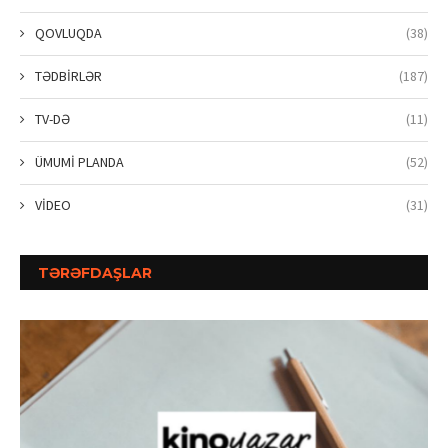
QOVLUQDA
(38)
TƏDBİRLƏR
(187)
TV-DƏ
(11)
ÜMUMİ PLANDA
(52)
VİDEO
(31)
TƏRƏFDAŞLAR