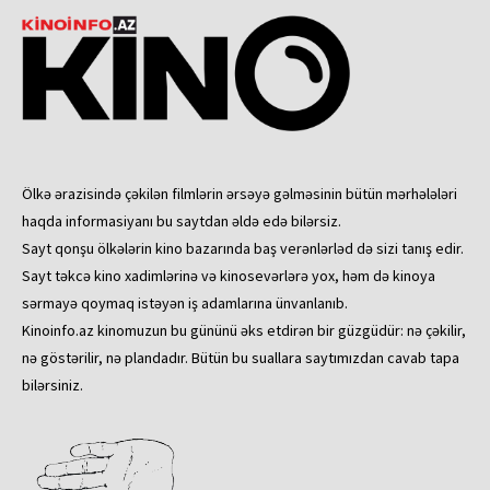
Ölkə ərazisində çəkilən filmlərin ərsəyə gəlməsinin bütün mərhələləri
haqda informasiyanı bu saytdan əldə edə bilərsiz.
Sayt qonşu ölkələrin kino bazarında baş verənlərləd də sizi tanış edir.
Sayt təkcə kino xadimlərinə və kinosevərlərə yox, həm də kinoya
sərmayə qoymaq istəyən iş adamlarına ünvanlanıb.
Kinoinfo.az kinomuzun bu gününü əks etdirən bir güzgüdür: nə çəkilir,
nə göstərilir, nə plandadır. Bütün bu suallara saytımızdan cavab tapa
bilərsiniz.