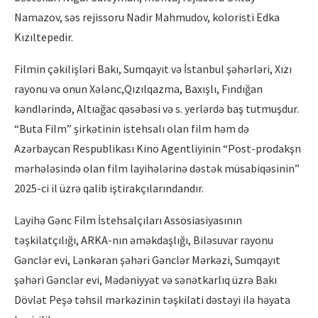
Namazov, səs rejissoru Nadir Mahmudov, koloristi Edka
Kızıltepedir.
Filmin çəkilişləri Bakı, Sumqayıt və İstanbul şəhərləri, Xızı
rayonu və onun Xələnc,Qızılqazma, Baxışlı, Fındığan
kəndlərində, Altıağac qəsəbəsi və s. yerlərdə baş tutmuşdur.
“Buta Film” şirkətinin istehsalı olan film həm də
Azərbaycan Respublikası Kino Agentliyinin “Post-prodakşn
mərhələsində olan film layihələrinə dəstək müsabiqəsinin”
2025-ci il üzrə qalib iştirakçılarındandır.
Layihə Gənc Film İstehsalçıları Assosiasiyasının
təşkilatçılığı, ARKA-nın əməkdaşlığı, Biləsuvar rayonu
Gənclər evi, Lənkəran şəhəri Gənclər Mərkəzi, Sumqayıt
şəhəri Gənclər evi, Mədəniyyət və sənətkarlıq üzrə Bakı
Dövlət Peşə təhsil mərkəzinin təşkilati dəstəyi ilə həyata