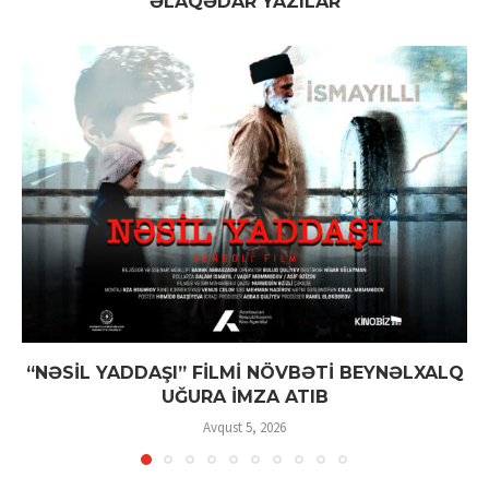
ƏLAQƏDAR YAZILAR
“NƏSİL YADDAŞI” FİLMİ NÖVBƏTİ BEYNƏLXALQ
UĞURA İMZA ATIB
Avqust 5, 2026