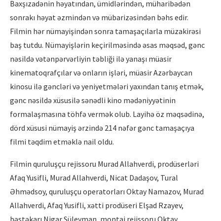
Baxşızadənin həyatından, ümidlərindən, müharibədən
sonrakı həyat əzmindən və mübarizəsindən bəhs edir.
Filmin hər nümayişindən sonra tamaşaçılarla müzakirəsi
baş tutdu. Nümayişlərin keçirilməsində əsas məqsəd, gənc
nəsildə vətənpərvərliyin təbliği ilə yanaşı müasir
kinematoqrafçılar və onların işləri, müasir Azərbaycan
kinosu ilə gəncləri və yeniyetmələri yaxından tanış etmək,
gənc nəsildə xüsusilə sənədli kino mədəniyyətinin
formalaşmasına töhfə vermək olub. Layihə öz məqsədinə,
dörd xüsusi nümayiş ərzində 214 nəfər gənc tamaşaçıya
filmi təqdim etməklə nail oldu.
Filmin quruluşçu rejissoru Murad Allahverdi, prodüserləri
Afaq Yusifli, Murad Allahverdi, Nicat Dadaşov, Tural
Əhmədsoy, quruluşçu operatorları Oktay Namazov, Murad
Allahverdi, Afaq Yusifli, xətti prodüseri Elşad Rzayev,
bəstəkarı Nigar Süleyman, montaj rejissoru Oktay