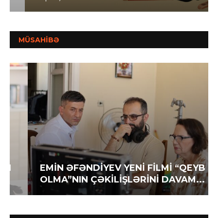
MÜSAHİBƏ
EMİN ƏFƏNDİYEV YENİ FİLMİ “QEYB
OLMA”NIN ÇƏKİLİŞLƏRİNİ DAVAM...