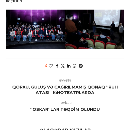
keçirilib.
0
əvvəlki
QORXU, GÜLÜŞ VƏ ÇAĞIRILMAMIŞ QONAQ “RUH
ATASI” KiNOTEATRLARDA
növbəti
“OSKAR”LAR TƏQDİM OLUNDU