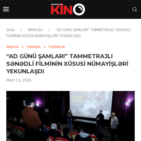
Əsas
ARKA-DA
“AD GÜNÜ ŞAMLARI” TAMMETRAJLI SƏNƏDLİ
FİLMİNİN XÜSUSİ NÜMAYİŞLƏRİ YEKUNLAŞDI
ARKA-DA
EKRANDA
TƏDBİRLƏR
“AD GÜNÜ ŞAMLARI” TAMMETRAJLI
SƏNƏDLİ FİLMİNİN XÜSUSİ NÜMAYİŞLƏRİ
YEKUNLAŞDI
Mart 13, 2026