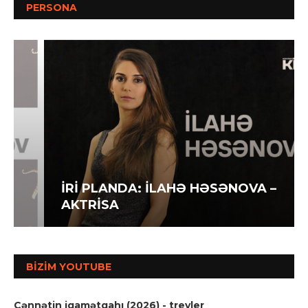
PERSONA
İRİ PLANDA: İLAHƏ HƏSƏNOVA –
AKTRİSA
BIZIM YOUTUBE
Cənnətin iqamətgahı (2026) - treyler