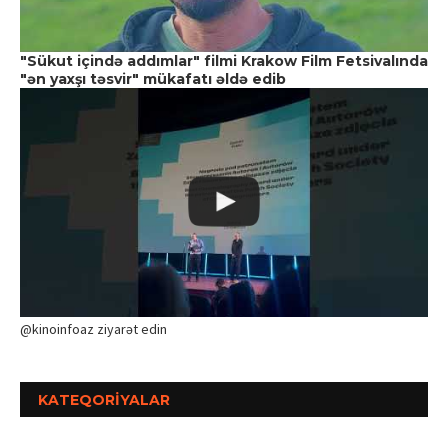
"Sükut içində addımlar" filmi Krakow Film Fetsivalında
"ən yaxşı təsvir" mükafatı əldə edib
@kinoinfoaz ziyarət edin
KATEQORIYALAR