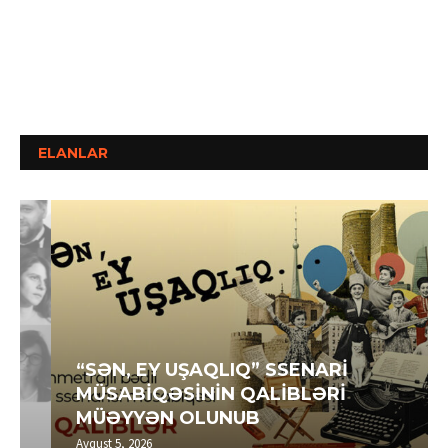
ELANLAR
“SƏN, EY UŞAQLIQ” SSENARİ
MÜSABİQƏSİNİN QALİBLƏRİ
MÜƏYYƏN OLUNUB
Avqust 5, 2026