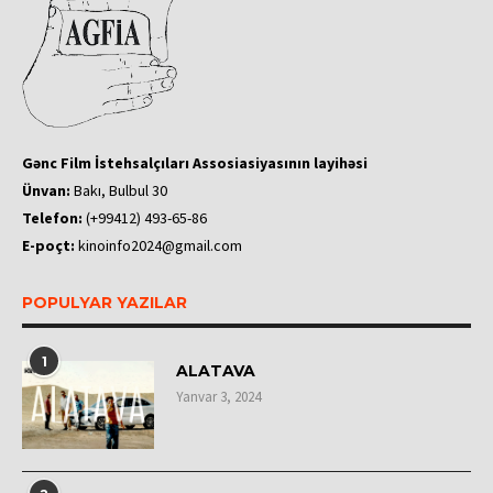
Gənc Film İstehsalçıları Assosiasiyasının layihəsi
Ünvan:
Bakı, Bulbul 30
Telefon:
(+99412) 493-65-86
E-poçt:
kinoinfo2024@gmail.com
POPULYAR YAZILAR
1
ALATAVA
Yanvar 3, 2024