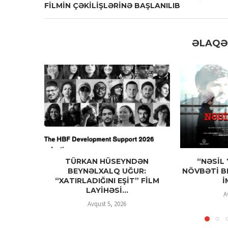
FİLMİN ÇƏKİLİŞLƏRİNƏ BAŞLANILIB
ƏLAQƏ
TÜRKAN HÜSEYNDƏN
“NƏSİL 
BEYNƏLXALQ UĞUR:
NÖVBƏTİ B
“XATIRLADIĞINI EŞİT” FİLM
İ
LAYİHƏSİ...
A
Avqust 5, 2026