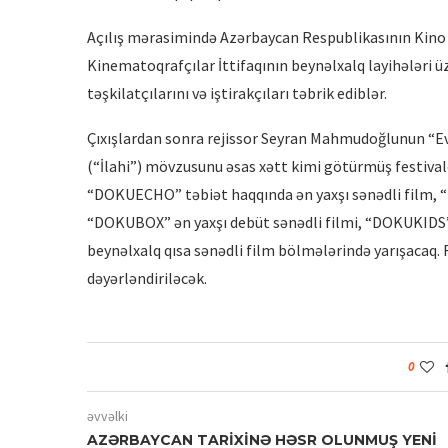
Açılış mərasimində Azərbaycan Respublikasının Kino 
Kinematoqrafçılar İttifaqının beynəlxalq layihələri üz
təşkilatçılarını və iştirakçıları təbrik ediblər.
Çıxışlardan sonra rejissor Seyran Mahmudoğlunun “Ev
(“İlahi”) mövzusunu əsas xətt kimi götürmüş festiva
“DOKUECHO” təbiət haqqında ən yaxşı sənədli film, “
“DOKUBOX” ən yaxşı debüt sənədli filmi, “DOKUKIDS”
beynəlxalq qısa sənədli film bölmələrində yarışacaq. 
dəyərləndiriləcək.
0
əvvəlki
AZƏRBAYCAN TARİXİNƏ HƏSR OLUNMUŞ YENİ