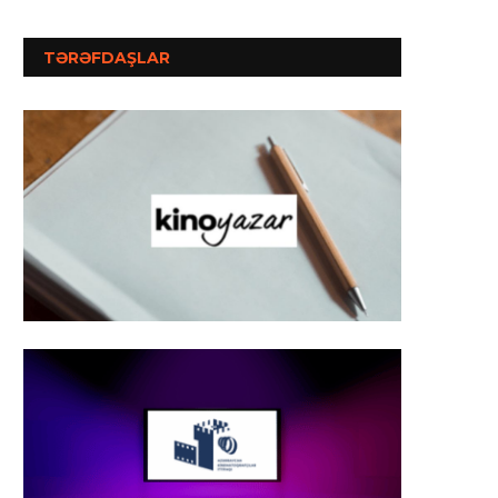
TƏRƏFDAŞLAR