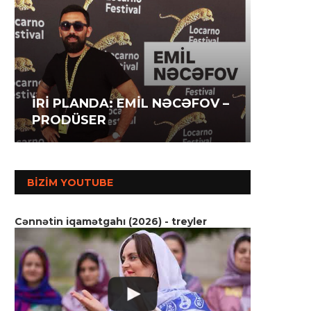
İRİ P
İRİ PLANDA: İLAHƏ
İRİ P
AĞAZA
HƏSƏNOVA – AKTRİSA
MƏMM
SSENA
BIZIM YOUTUBE
Cənnətin iqamətgahı (2026) - treyler