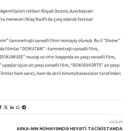
Agentliyinin rəhbəri Rəşad Əzizov, Azərbaycan
rə meneceri Afaq Yusifli də çıxış edərək festival
im” tammetrajlı sənədli filmi nümayiş olunub. Bu il “Divine”
İRİ PLANDA: EMİL NƏCƏFOV –
lda filmlər “DOKUTAM” -tammetrajlı sənədli film,
PRODÜSER
DOKUMUSE” musiqi və ritm haqqında ən yaxşı sənədli film,
 uşaqlar üçün ən yaxşı sənədli film, “DOKUSHORTS” ən yaxşı
Filmlər həm xarici, həm də yerli kinomütəxəssislər tərəfindən
növbəti
ARKA-NIN NÜMAYƏNDƏ HEYƏTİ TACİKİSTANDA