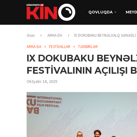
QOVLUQDA
MEY
Əsas
ARKA-DA
IX DOKUBAKU BEYNƏLXALQ SƏNƏDLİ Fİ
ARKA-DA
FESTİVALLAR
TƏDBİRLƏR
IX DOKUBAKU BEYNƏL
FESTİVALININ AÇILIŞI
Oktyabr 18, 2025