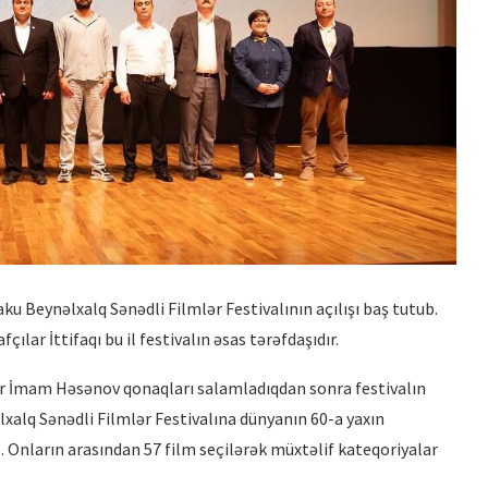
HUBERT BALS FUND QALİBİ
TÜRKAN HÜSEYN
 Beynəlxalq Sənədli Filmlər Festivalının açılışı baş tutub.
“XATIRLADIĞINI EŞİT”...
lar İttifaqı bu il festivalın əsas tərəfdaşıdır.
issor İmam Həsənov qonaqları salamladıqdan sonra festivalın
alq Sənədli Filmlər Festivalına dünyanın 60-a yaxın
. Onların arasından 57 film seçilərək müxtəlif kateqoriyalar