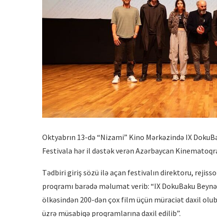
Oktyabrın 13-də “Nizami” Kino Mərkəzində IX DokuBaku
Festivala hər il dəstək verən Azərbaycan Kinematoqrafçı
Tədbiri giriş sözü ilə açan festivalın direktoru, rej
proqramı barədə məlumat verib: “IX DokuBaku Beynəlx
ölkəsindən 200-dən çox film üçün müraciət daxil olub
üzrə müsabiqə proqramlarına daxil edilib”.