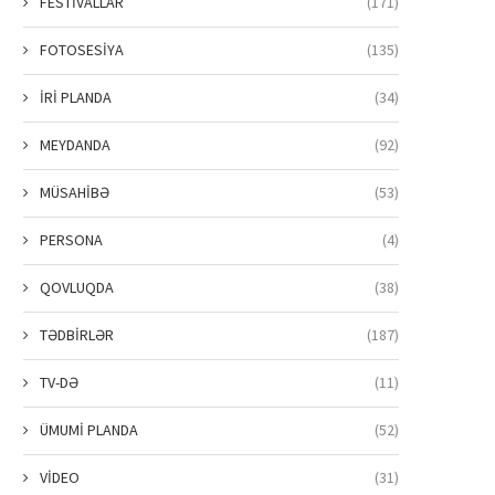
FESTİVALLAR
(171)
FOTOSESİYA
(135)
İRİ PLANDA
(34)
MEYDANDA
(92)
MÜSAHİBƏ
(53)
PERSONA
(4)
QOVLUQDA
(38)
TƏDBİRLƏR
(187)
TV-DƏ
(11)
ÜMUMİ PLANDA
(52)
VİDEO
(31)