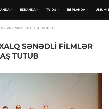
DANDA
EKRANDA
TV-DƏ
İRİ PLANDA
ÜMUMİ 
LMLƏR FESTİVALININ AÇILIŞI BAŞ TUTUB
XALQ SƏNƏDLİ FİLMLƏR
 BAŞ TUTUB
TÜRKAN HÜSEYNDƏN
BEYNƏLXALQ UĞUR:
“XATIRLADIĞINI EŞİT” FİLM
LAYİHƏSİ...
Avqust 5, 2026