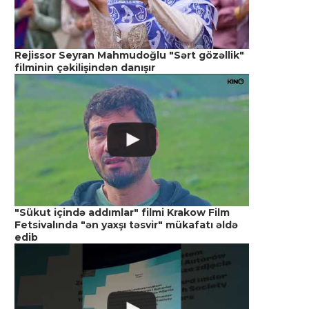
Rejissor Seyran Mahmudoğlu "Sərt gözəllik"
filminin çəkilişindən danışır
"Sükut içində addımlar" filmi Krakow Film
AZƏRBAYCAN KİNOSU GÜNÜ:
AZƏRBAYCAN KİNOSU
Fetsivalında "ən yaxşı təsvir" mükafatı əldə
ULDUZLARIN İŞIĞINDA
“ULDUZLARIN İŞIĞIN
edib
İyul 29, 2026
İyul 29, 2026