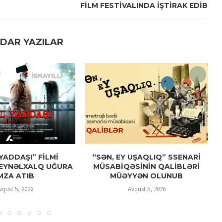
FİLM FESTİVALINDA İŞTİRAK EDİB
DAR YAZILAR
YADDAŞI” FİLMİ
“SƏN, EY UŞAQLIQ” SSENARİ
EYNƏLXALQ UĞURA
MÜSABİQƏSİNİN QALİBLƏRİ
MZA ATIB
MÜƏYYƏN OLUNUB
vqust 5, 2026
Avqust 5, 2026