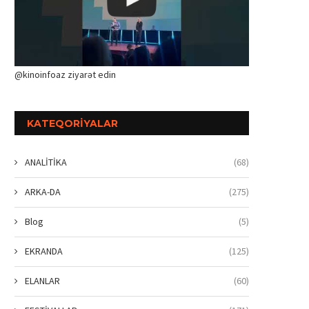
@kinoinfoaz ziyarət edin
KATEQORIYALAR
ANALİTİKA
(68)
ARKA-DA
(275)
Blog
(5)
EKRANDA
(125)
ELANLAR
(60)