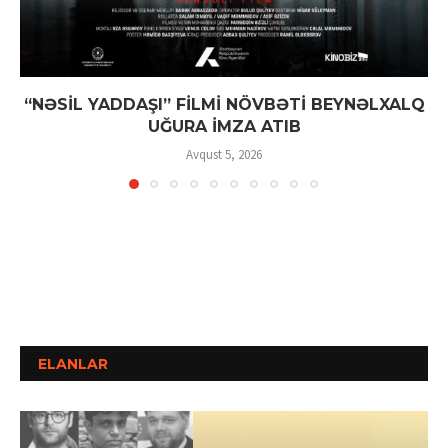
“NƏSİL YADDAŞI” FİLMİ NÖVBƏTİ BEYNƏLXALQ
UĞURA İMZA ATIB
Avqust 5, 2026
ELANLAR