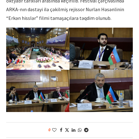
oktyabr tarixləri arasında keçirilib. Festival çərçivəsində
ARKA-nın dəstəyi ilə çəkilmiş rejissor Nurlan Həsənlinin
“Erkən hisslər” filmi tamaşaçılara təqdim olunub.
0