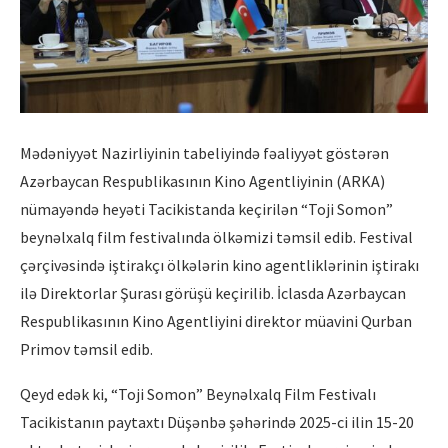
Mədəniyyət Nazirliyinin tabeliyində fəaliyyət göstərən
Azərbaycan Respublikasının Kino Agentliyinin (ARKA)
nümayəndə heyəti Tacikistanda keçirilən “Toji Somon”
beynəlxalq film festivalında ölkəmizi təmsil edib. Festival
çərçivəsində iştirakçı ölkələrin kino agentliklərinin iştirakı
ilə Direktorlar Şurası görüşü keçirilib. İclasda Azərbaycan
Respublikasının Kino Agentliyini direktor müavini Qurban
Primov təmsil edib.
Qeyd edək ki, “Toji Somon” Beynəlxalq Film Festivalı
Tacikistanın paytaxtı Düşənbə şəhərində 2025-ci ilin 15-20