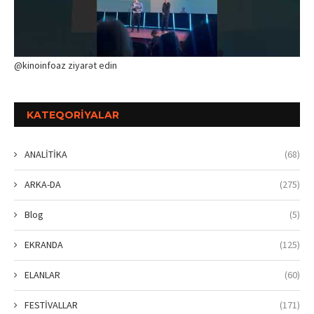
@kinoinfoaz ziyarət edin
KATEQORIYALAR
ANALİTİKA
(68)
ARKA-DA
(275)
Blog
(5)
EKRANDA
(125)
ELANLAR
(60)
FESTİVALLAR
(171)