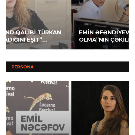
EMİN ƏFƏNDİYEV YENİ FİLMİ “QEYB
OLMA”NIN ÇƏKİLİŞLƏRİNİ DAVAM...
PERSONA