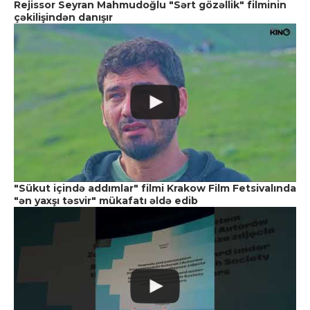
Rejissor Seyran Mahmudoğlu "Sərt gözəllik" filminin
çəkilişindən danışır
"Sükut içində addımlar" filmi Krakow Film Fetsivalında
"ən yaxşı təsvir" mükafatı əldə edib