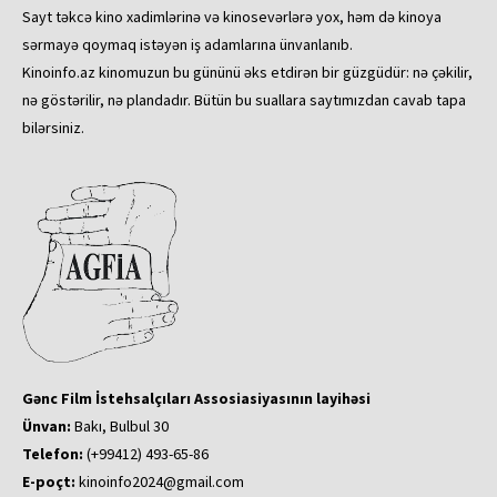
Sayt təkcə kino xadimlərinə və kinosevərlərə yox, həm də kinoya
sərmayə qoymaq istəyən iş adamlarına ünvanlanıb.
Kinoinfo.az kinomuzun bu gününü əks etdirən bir güzgüdür: nə çəkilir,
nə göstərilir, nə plandadır. Bütün bu suallara saytımızdan cavab tapa
bilərsiniz.
Gənc Film İstehsalçıları Assosiasiyasının layihəsi
Ünvan:
Bakı, Bulbul 30
Telefon:
(+99412) 493-65-86
E-poçt:
kinoinfo2024@gmail.com