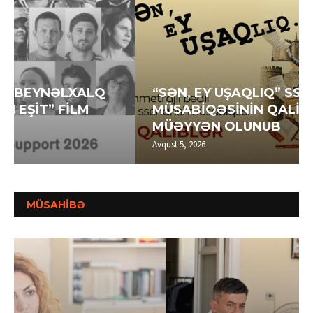
“SƏN, EY UŞAQLIQ” SSENARİ
MÜSABİQƏSİNİN QALİBLƏRİ
MÜƏYYƏN OLUNUB
Avqust 5, 2026
MÜSAHİBƏ