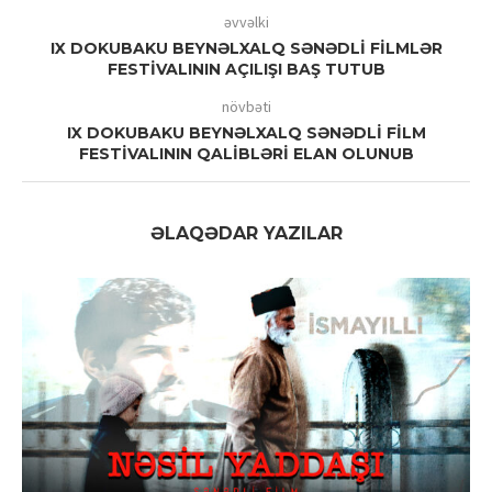
əvvəlki
IX DOKUBAKU BEYNƏLXALQ SƏNƏDLİ FİLMLƏR
FESTİVALININ AÇILIŞI BAŞ TUTUB
növbəti
IX DOKUBAKU BEYNƏLXALQ SƏNƏDLİ FİLM
FESTİVALININ QALİBLƏRİ ELAN OLUNUB
ƏLAQƏDAR YAZILAR