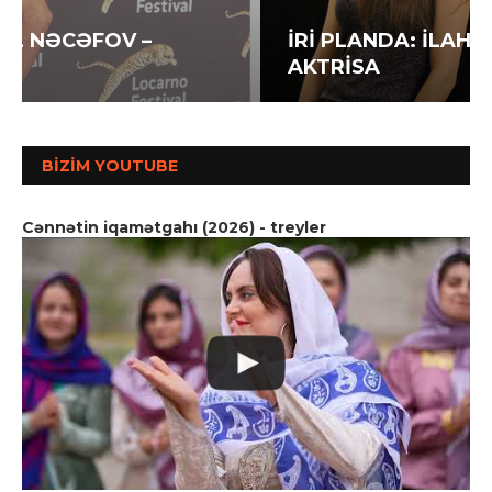
İRİ PLANDA: İLAHƏ HƏSƏNOVA –
AKTRİSA
BIZIM YOUTUBE
Cənnətin iqamətgahı (2026) - treyler