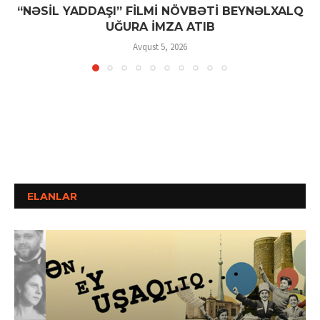
“NƏSİL YADDAŞI” FİLMİ NÖVBƏTİ BEYNƏLXALQ
UĞURA İMZA ATIB
Avqust 5, 2026
ELANLAR