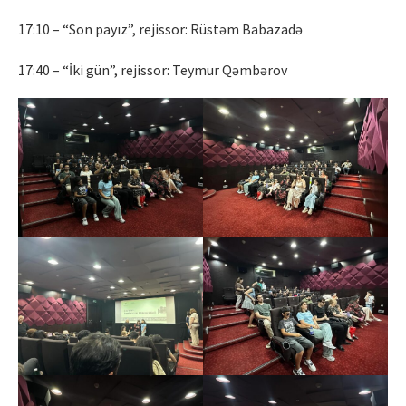
17:10 – “Son payız”, rejissor: Rüstəm Babazadə
17:40 – “İki gün”, rejissor: Teymur Qəmbərov