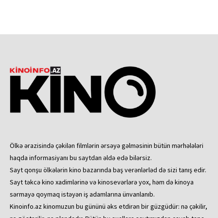
Ölkə ərazisində çəkilən filmlərin ərsəyə gəlməsinin bütün mərhələləri
haqda informasiyanı bu saytdan əldə edə bilərsiz.
Sayt qonşu ölkələrin kino bazarında baş verənlərləd də sizi tanış edir.
Sayt təkcə kino xadimlərinə və kinosevərlərə yox, həm də kinoya
sərmayə qoymaq istəyən iş adamlarına ünvanlanıb.
Kinoinfo.az kinomuzun bu gününü əks etdirən bir güzgüdür: nə çəkilir,