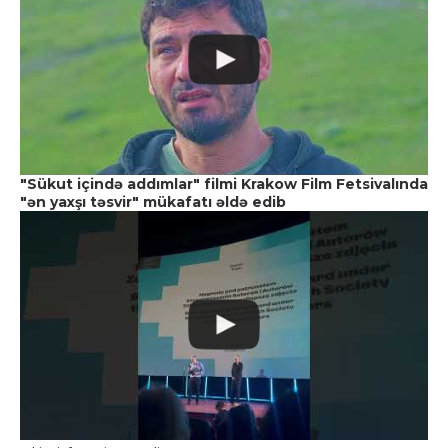
"Sükut içində addımlar" filmi Krakow Film Fetsivalında
"ən yaxşı təsvir" mükafatı əldə edib