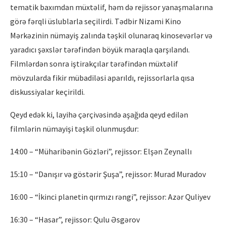
tematik baxımdan müxtəlif, həm də rejissor yanaşmalarına
görə fərqli üslublarla seçilirdi. Tədbir Nizami Kino
Mərkəzinin nümayiş zalında təşkil olunaraq kinosevərlər və
yaradıcı şəxslər tərəfindən böyük maraqla qarşılandı.
Filmlərdən sonra iştirakçılar tərəfindən müxtəlif
mövzularda fikir mübadiləsi aparıldı, rejissorlarla qısa
diskussiyalar keçirildi.
Qeyd edək ki, layihə çərçivəsində aşağıda qeyd edilən
filmlərin nümayişi təşkil olunmuşdur:
14:00 – “Müharibənin Gözləri”, rejissor: Elşən Zeynallı
15:10 – “Danışır və göstərir Şuşa”, rejissor: Murad Muradov
16:00 – “İkinci planetin qırmızı rəngi”, rejissor: Azər Quliyev
16:30 – “Hasar”, rejissor: Qulu Əsgərov