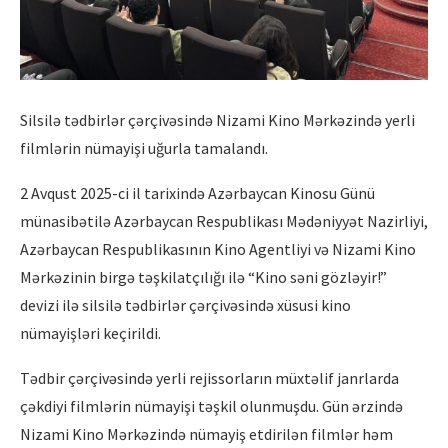
Silsilə tədbirlər çərçivəsində Nizami Kino Mərkəzində yerli
filmlərin nümayişi uğurla tamalandı.
2 Avqust 2025-ci il tarixində Azərbaycan Kinosu Günü
münasibətilə Azərbaycan Respublikası Mədəniyyət Nazirliyi,
Azərbaycan Respublikasının Kino Agentliyi və Nizami Kino
Mərkəzinin birgə təşkilatçılığı ilə “Kino səni gözləyir!”
devizi ilə silsilə tədbirlər çərçivəsində xüsusi kino
nümayişləri keçirildi.
Tədbir çərçivəsində yerli rejissorların müxtəlif janrlarda
çəkdiyi filmlərin nümayişi təşkil olunmuşdu. Gün ərzində
Nizami Kino Mərkəzində nümayiş etdirilən filmlər həm