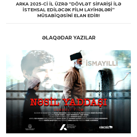
ARKA 2025-Cİ İL ÜZRƏ “DÖVLƏT SİFARİŞİ İLƏ
İSTEHSAL EDİLƏCƏK FİLM LAYİHƏLƏRİ”
MÜSABİQƏSİNİ ELAN EDİR!
ƏLAQƏDAR YAZILAR