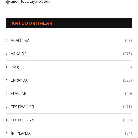
@kinoinfoaz ziyarət edin
KATEQORIYALAR
ANALİTİKA
(68)
ARKA-DA
(275)
Blog
(5)
EKRANDA
(125)
ELANLAR
(60)
FESTİVALLAR
(171)
FOTOSESİYA
(135)
İRİ PLANDA
(34)