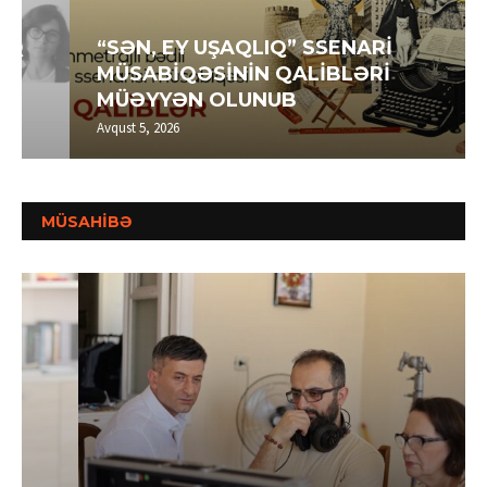
“SƏN, EY UŞAQLIQ” SSENARİ
MÜSABİQƏSİNİN QALİBLƏRİ
MÜƏYYƏN OLUNUB
Avqust 5, 2026
MÜSAHİBƏ