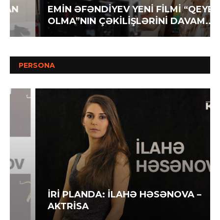
EMİN ƏFƏNDİYEV YENİ FİLMİ “QEYB
OLMA”NIN ÇƏKİLİŞLƏRİNİ DAVAM...
PERSONA
İRİ PLANDA: İLAHƏ HƏSƏNOVA –
AKTRİSA