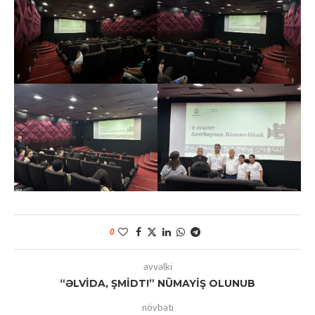
0
əvvəlki
“ƏLVİDA, ŞMİDT!” NÜMAYİŞ OLUNUB
növbəti