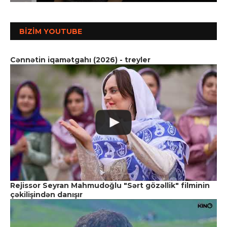
BIZIM YOUTUBE
Cənnətin iqamətgahı (2026) - treyler
Rejissor Seyran Mahmudoğlu "Sərt gözəllik" filminin
çəkilişindən danışır