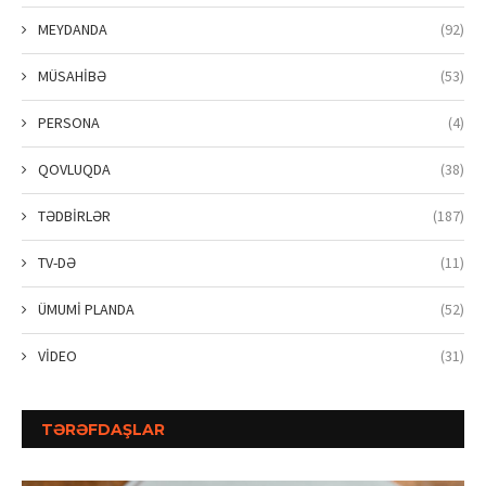
MEYDANDA
(92)
MÜSAHİBƏ
(53)
PERSONA
(4)
QOVLUQDA
(38)
TƏDBİRLƏR
(187)
TV-DƏ
(11)
ÜMUMİ PLANDA
(52)
VİDEO
(31)
TƏRƏFDAŞLAR