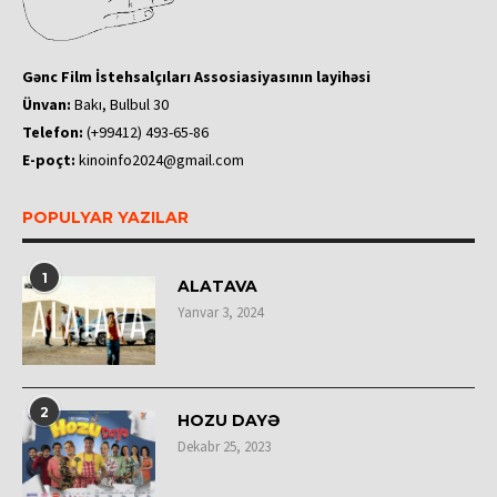
Gənc Film İstehsalçıları Assosiasiyasının layihəsi
Ünvan:
Bakı, Bulbul 30
Telefon:
(+99412) 493-65-86
E-poçt:
kinoinfo2024@gmail.com
POPULYAR YAZILAR
1
ALATAVA
Yanvar 3, 2024
2
HOZU DAYƏ
Dekabr 25, 2023