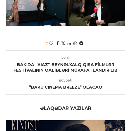
0
əvvəlki
BAKIDA “AIAZ” BEYNƏLXALQ QISA FİLMLƏR
FESTİVALININ QALİBLƏRİ MÜKAFATLANDIRILIB
növbəti
“BAKU CINEMA BREEZE”OLACAQ
ƏLAQƏDAR YAZILAR