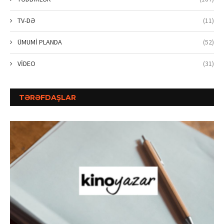
TV-DƏ
(11)
ÜMUMİ PLANDA
(52)
VİDEO
(31)
TƏRƏFDAŞLAR