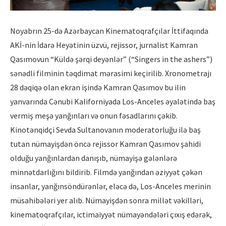
Noyabrın 25-də Azərbaycan Kinematoqrafçılar İttifaqında
AKİ-nin İdarə Heyətinin üzvü, rejissor, jurnalist Kamran
Qasımovun “Küldə şərqi deyənlər” (“Singers in the ashers”)
sənədli filminin təqdimat mərasimi keçirilib. Xronometrajı
28 dəqiqə olan ekran işində Kamran Qasımov bu ilin
yanvarında Cənubi Kaliforniyada Los-Anceles əyalətində baş
vermiş meşə yanğınları və onun fəsadlarını çəkib.
Kinotənqidçi Sevda Sultanovanın moderatorluğu ilə baş
tutan nümayişdən öncə rejissor Kamran Qasımov şahidi
olduğu yanğınlardan danışıb, nümayişə gələnlərə
minnətdarlığını bildirib. Filmdə yanğından əziyyət çəkən
insanlar, yanğınsöndürənlər, eləcə də, Los-Anceles merinin
müsahibələri yer alıb. Nümayişdən sonra millət vəkilləri,
kinematoqrafçılar, ictimaiyyət nümayəndələri çıxış edərək,