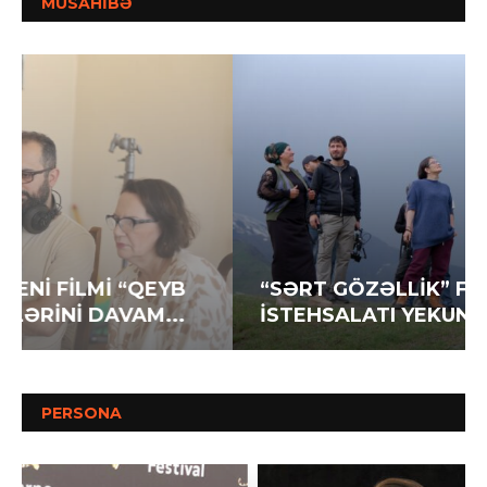
MÜSAHİBƏ
“SƏRT GÖZƏLLİK” FİLMİNİN
İSTEHSALATI YEKUNLAŞIR
PERSONA