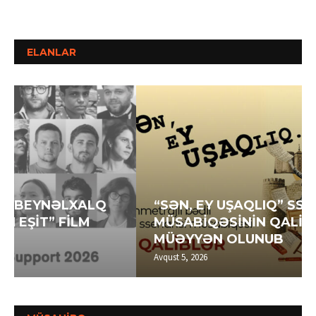
ELANLAR
“SƏN, EY UŞAQLIQ” SSENARİ
MÜSABİQƏSİNİN QALİBLƏRİ
MÜƏYYƏN OLUNUB
Avqust 5, 2026