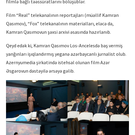
filmlə bağlı təəssüratlarını bölüşüblər.
Film “Real” telekanalının reportajları (müəllif Kamran
Qasımov), “Fox” telekanalının materialları, eləcə də,
Kamran Qasımovun şəxsi arxivi əsasında hazırlanıb.
Qeyd edək ki, Kamran Qasımov Los-Ancelesdə baş vermiş
yanğınları işıqlandırmış yeganə azərbaycanlı jurnalist olub.
Azernyumedia şirkətində istehsal olunan film Azər
Əsgərovun dəstəyilə ərsəyə gəlib.