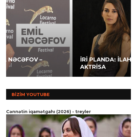
İRİ PLANDA: İLAHƏ HƏSƏNOVA –
AKTRİSA
BIZIM YOUTUBE
Cənnətin iqamətgahı (2026) - treyler