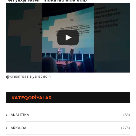
"ən yaxşı təsvir" mükafatı əldə edib
@kinoinfoaz ziyarət edin
KATEQORIYALAR
ANALİTİKA
(68)
ARKA-DA
(275)