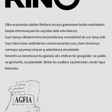
Ölkə ərazisində çəkilən filmlərin ərsəyə gəlməsinin bütün mərhələləri
haqda informasiyanı bu saytdan əldə edə bilərsiz.
Sayt qonşu ölkələrin kino bazarında baş verənlərləd də sizi tanış edir.
Sayt təkcə kino xadimlərinə və kinosevərlərə yox, həm də kinoya
sərmayə qoymaq istəyən iş adamlarına ünvanlanıb.
Kinoinfo.az kinomuzun bu gününü əks etdirən bir güzgüdür: nə çəkilir,
nə göstərilir, nə plandadır. Bütün bu suallara saytımızdan cavab tapa
bilərsiniz.