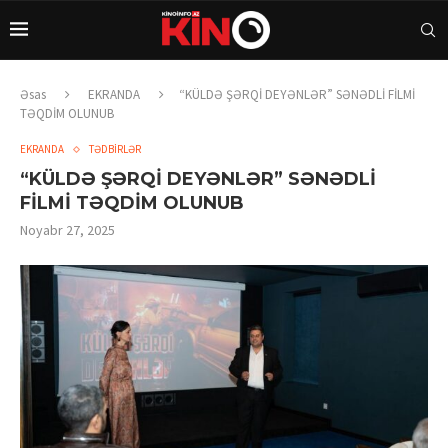
Əsas
EKRANDA
“KÜLDƏ ŞƏRQİ DEYƏNLƏR” SƏNƏDLİ FİLMİ
TƏQDİM OLUNUB
EKRANDA
TƏDBİRLƏR
“KÜLDƏ ŞƏRQİ DEYƏNLƏR” SƏNƏDLİ
FİLMİ TƏQDİM OLUNUB
Noyabr 27, 2025