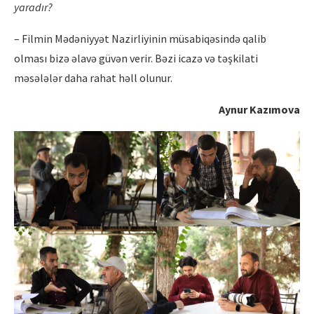
yaradı
r?
– Filmin Mədəniyyət Nazirliyinin müsabiqəsində qalib
olması bizə əlavə güvən verir. Bəzi icazə və təşkilati
məsələlər daha rahat həll olunur.
Aynur Kazımova