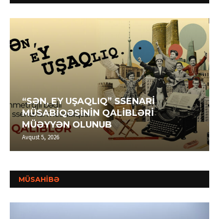
“SƏN, EY UŞAQLIQ” SSENARİ
MÜSABİQƏSİNİN QALİBLƏRİ
MÜƏYYƏN OLUNUB
Avqust 5, 2026
MÜSAHİBƏ