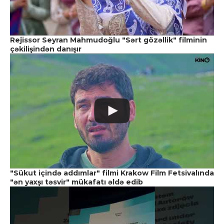
Rejissor Seyran Mahmudoğlu "Sərt gözəllik" filminin
çəkilişindən danışır
"Sükut içində addımlar" filmi Krakow Film Fetsivalında
"ən yaxşı təsvir" mükafatı əldə edib