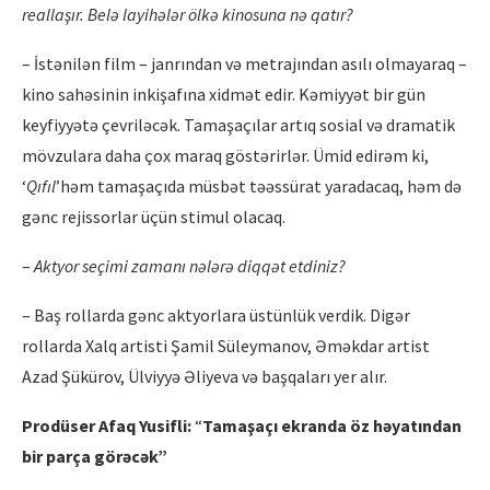
reallaşır. Belə layihələr
ö
lkə kinosuna nə
qat
ı
r?
– İstənilən film – janrından və metrajından asılı olmayaraq –
kino sahəsinin inkişafına xidmət edir. Kəmiyyət bir gün
keyfiyyətə çevriləcək. Tamaşaçılar artıq sosial və dramatik
mövzulara daha çox maraq göstərirlər. Ümid edirəm ki,
‘
Q
ıfıl
’həm tamaşaçıda müsbət təəssürat yaradacaq, həm də
gənc rejissorlar üçün stimul olacaq.
–
Aktyor seçimi zamanı nələrə
diqq
ət etdiniz?
– Baş rollarda gənc aktyorlara üstünlük verdik. Digər
rollarda Xalq artisti Şamil Süleymanov, Əməkdar artist
Azad Şükürov, Ülviyyə Əliyeva və başqaları yer alır.
Prod
üser Afaq Yusifli:
“
Tamaşaçı ekranda
ö
z həyatından
bir parça g
ö
rəcək”