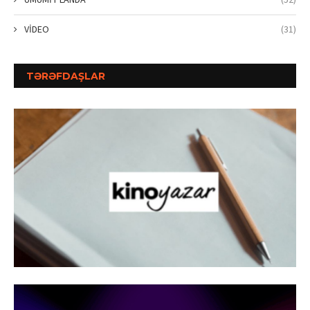
VİDEO
(31)
TƏRƏFDAŞLAR