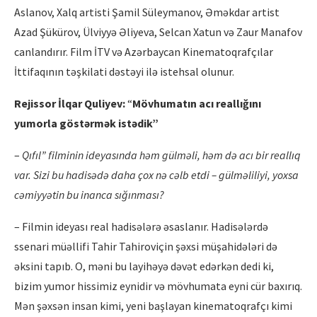
Aslanov, Xalq artisti Şamil Süleymanov, Əməkdar artist
Azad Şükürov, Ülviyyə Əliyeva, Selcan Xatun və Zaur Manafov
canlandırır. Film İTV və Azərbaycan Kinematoqrafçılar
İttifaqının təşkilati dəstəyi ilə istehsal olunur.
Rejissor İlqar Quliyev:
“
M
ö
vhumatın acı reallığını
yumorla g
ö
stərmək istədik”
–
Q
ıfıl” filminin ideyasında həm gülmə
li, h
əm də acı bir reallıq
var. Sizi bu hadisədə daha çox nə cə
lb etdi
– gülməliliyi, yoxsa
cəmiyyətin bu inanca sığınması
?
– Filmin ideyası real hadisələrə əsaslanır. Hadisələrdə
ssenari müəllifi Tahir Tahiroviçin şəxsi müşahidələri də
əksini tapıb. O, məni bu layihəyə dəvət edərkən dedi ki,
bizim yumor hissimiz eynidir və mövhumata eyni cür baxırıq.
Mən şəxsən insan kimi, yeni başlayan kinematoqrafçı kimi