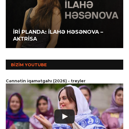
İRİ PLANDA: İLAHƏ HƏSƏNOVA –
AKTRİSA
BIZIM YOUTUBE
Cənnətin iqamətgahı (2026) - treyler