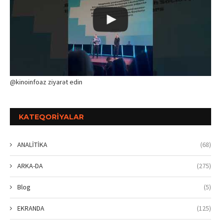
@kinoinfoaz ziyarət edin
KATEQORIYALAR
ANALİTİKA
(68)
ARKA-DA
(275)
Blog
(5)
EKRANDA
(125)