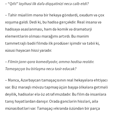
– “
Q
ıfıl” layihəsi ilk dəfə
diqq
ətinizi necə cə
lb etdi?
– Tahir müəllim mənə bir hekayə göndərdi, oxudum və çox
xoşuma gəldi. Dedi ki, bu hadisə gerçəkdir. Real insana və
hadisəyə əsaslanması, həm də komik və dramaturji
elementlərin olması marağımı artırdı. Bu mənim
tammetrajlı bədii filmdə ilk prodüser işimdir və təbii ki,
xüsusi həyəcan hissi yaradır.
–
Filmin janrı qara komediyadı
r, amma hadis
ə realdır.
Tamaşaçıya bu birləşmə necə təsir edəcə
k?
– Məncə, Azərbaycan tamaşaçısının real hekayələrə ehtiyacı
var. Biz maraqlı mövzu tapmaq üçün başqa ölkələrə getməli
deyilik, hadisələr elə öz ətrafımızdadır. Bu film də insanlara
tanış həyatlardan danışır. Orada gənclərin hissləri, ailə
münasibətləri var. Tamaşaçı ekranda özündən bir parça