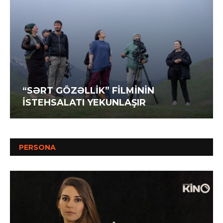
“SƏRT GÖZƏLLİK” FİLMİNİN
İSTEHSALATI YEKUNLAŞIR
PERSONA