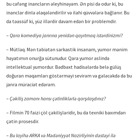
bu cəfəng inancların əleyhinəyəm. Ən pisi də odur ki, bu
inanclar dinlə əlaqələndirilir və ilahi qüvvələrə bağlanır. Bu
da təəssüf ki, yüz illərdir davam edən bir problemdir.
–
Qara komediya janrına yenidə
n qay
ıtmaq istərdinizmi?
– Mütləq. Mən təbiətən sarkastik insanam, yumor mənim
həyatımın onurğa sütunudur. Qara yumor əslində
intellektual yumordur. Bədbəxt hadisələrdə belə gülüş
doğuran məqamları göstərməyi sevirəm və gələcəkdə də bu
janra müraciət edərəm.
–
Çəkiliş zamanı
hans
ı çətinliklərlə
qar
şılaşdını
z?
– Filmin 70 faizi çöl çəkilişləridir, bu da texniki baxımdan
çətin prosesdir.
–
Bu layihə
ARKA v
ə Mədəniyyət Nazirliyinin dəstəyi ilə