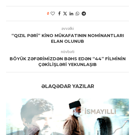
0
əvvəlki
“QIZIL PƏRİ” KİNO MÜKAFATININ NOMİNANTLARI
ELAN OLUNUB
növbəti
BÖYÜK ZƏFƏRİMİZDƏN BƏHS EDƏN “44” FİLMİNİN
ÇƏKİLİŞLƏRİ YEKUNLAŞIB
ƏLAQƏDAR YAZILAR