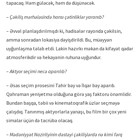
tapacaq. Həm güləcək, həm də düşünəcək.
–
Çəkiliş mərhələ
sind
ə
hans
ı çətinliklər yaranı
b?
– Əvvəl planlaşdırılmışdı ki, hadisələr rayonda çəkilsin,
amma sonradan lokasiya dəyişdirildi. Bu, müəyyən
uyğunlaşma tələb etdi. Lakin hazırkı məkan da kifayət qədər
atmosferikdir və hekayənin ruhuna uyğundur.
–
Aktyor seçimi necə aparılı
b?
– Əsas seçim prosesini Tahir bəy və İlqar bəy aparıb.
Qəhrəman yeniyetmə olduğuna görə yaş faktoru önəmlidir.
Bundan başqa, təbii və kinematoqrafik üzlər seçməyə
çalışdıq. Tanınmış aktyorlarla yanaşı, bu film bir çox yeni
simalar üçün də təcrübə olacaq.
–
Mədəniyyət Nazirliyinin dəstəyi çəkilişlərdə nə kimi fərq