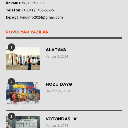
Ünvan:
Bakı, Bulbul 30
Telefon:
(+99412) 493-65-86
E-poçt:
kinoinfo2024@gmail.com
POPULYAR YAZILAR
1
ALATAVA
Yanvar 3, 2024
2
HOZU DAYƏ
Dekabr 25, 2023
3
VƏTƏNDAŞ “A”
Yanvar 3, 2024