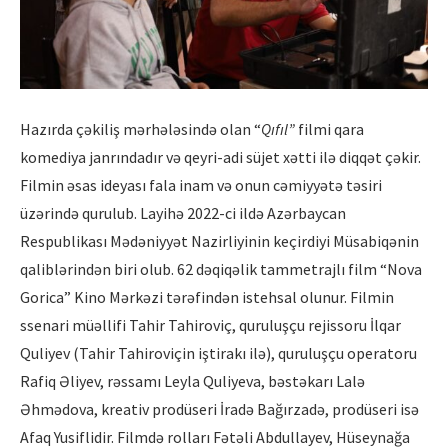
Hazırda çəkiliş mərhələsində olan “
Qıfıl”
filmi qara
komediya janrındadır və qeyri-adi süjet xətti ilə diqqət çəkir.
Filmin əsas ideyası fala inam və onun cəmiyyətə təsiri
üzərində qurulub. Layihə 2022-ci ildə Azərbaycan
Respublikası Mədəniyyət Nazirliyinin keçirdiyi Müsabiqənin
qaliblərindən biri olub. 62 dəqiqəlik tammetrajlı film “Nova
Gorica” Kino Mərkəzi tərəfindən istehsal olunur. Filmin
ssenari müəllifi Tahir Tahiroviç, quruluşçu rejissoru İlqar
Quliyev (Tahir Tahiroviçin iştirakı ilə), quruluşçu operatoru
Rafiq Əliyev, rəssamı Leyla Quliyeva, bəstəkarı Lalə
Əhmədova, kreativ prodüseri İradə Bağırzadə, prodüseri isə
Afaq Yusiflidir. Filmdə rolları Fətəli Abdullayev, Hüseynağa