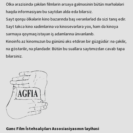
Ölkə ərazisində çəkilən filmlərin ərsəyə gəlməsinin bütün mərhələləri
haqda informasiyanı bu saytdan əldə edə bilərsiz.
Sayt qonşu ölkələrin kino bazarında baş verənlərləd də sizi tanış edir.
Sayt təkcə kino xadimlərinə və kinosevərlərə yox, həm də kinoya
sərmayə qoymaq istəyən iş adamlarına ünvanlanıb.
Kinoinfo.az kinomuzun bu gününü əks etdirən bir güzgüdür: nə çəkilir,
nə göstərilir, nə plandadır. Bütün bu suallara saytımızdan cavab tapa
bilərsiniz.
Gənc Film İstehsalçıları Assosiasiyasının layihəsi