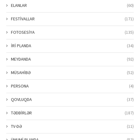
ELANLAR
(60)
FESTİVALLAR
(171)
FOTOSESİYA
(135)
İRİ PLANDA
(34)
MEYDANDA
(92)
MÜSAHİBƏ
(52)
PERSONA
(4)
QOVLUQDA
(37)
TƏDBİRLƏR
(187)
TV-DƏ
(11)
ÜMUMİ PLANDA
(52)