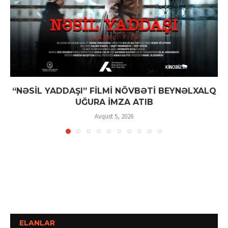
“NƏSİL YADDAŞI” FİLMİ NÖVBƏTİ BEYNƏLXALQ
UĞURA İMZA ATIB
Avqust 5, 2026
ELANLAR