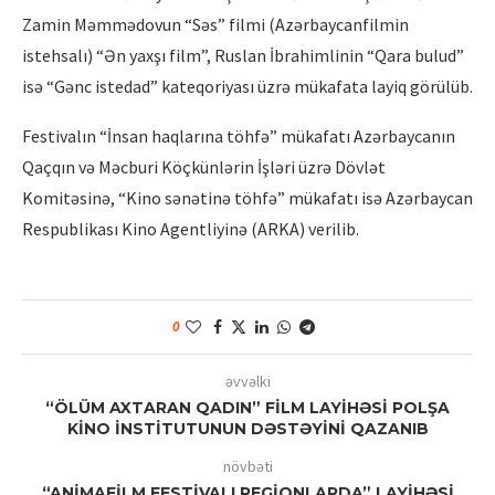
Zamin Məmmədovun “Səs” filmi (Azərbaycanfilmin
istehsalı) “Ən yaxşı film”, Ruslan İbrahimlinin “Qara bulud”
isə “Gənc istedad” kateqoriyası üzrə mükafata layiq görülüb.
Festivalın “İnsan haqlarına töhfə” mükafatı Azərbaycanın
Qaçqın və Məcburi Köçkünlərin İşləri üzrə Dövlət
Komitəsinə, “Kino sənətinə töhfə” mükafatı isə Azərbaycan
Respublikası Kino Agentliyinə (ARKA) verilib.
0
əvvəlki
“ÖLÜM AXTARAN QADIN” FİLM LAYİHƏSİ POLŞA
KİNO İNSTİTUTUNUN DƏSTƏYİNİ QAZANIB
növbəti
“ANİMAFİLM FESTİVALI REGİONLARDA” LAYİHƏSİ