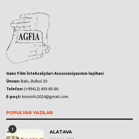
Gənc Film İstehsalçıları Assosiasiyasının layihəsi
Ünvan:
Bakı, Bulbul 30
Telefon:
(+99412) 493-65-86
E-poçt:
kinoinfo2024@gmail.com
POPULYAR YAZILAR
1
ALATAVA