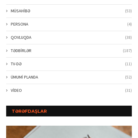
MÜSAHİBƏ
(53)
PERSONA
(4)
QOVLUQDA
(38)
TƏDBİRLƏR
(187)
TV-DƏ
(11)
ÜMUMİ PLANDA
(52)
VİDEO
(31)
TƏRƏFDAŞLAR