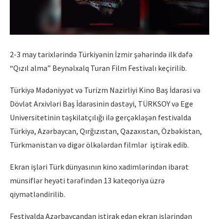
2-3 may tarixlərində Türkiyənin İzmir şəhərində ilk dəfə
“Qızıl alma” Beynəlxalq Turan Film Festivalı keçirilib.
Türkiyə Mədəniyyət və Turizm Nazirliyi Kino Baş İdarəsi və
Dövlət Arxivləri Baş İdarəsinin dəstəyi, TÜRKSOY və Ege
Universitetinin təşkilatçılığı ilə gerçəkləşən festivalda
Türkiyə, Azərbaycan, Qırğızıstan, Qazaxıstan, Özbəkistan,
Türkmənistan və digər ölkələrdən filmlər iştirak edib.
Ekran işləri Türk dünyasının kino xadimlərindən ibarət
münsiflər heyəti tərəfindən 13 kateqoriya üzrə
qiymətləndirilib.
Festivalda Azərbaycandan iştirak edən ekran işlərindən