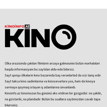
Ölkə ərazisində çəkilən filmlərin ərsəyə gəlməsinin bütün mərhələləri
haqda informasiyanı bu saytdan əldə edə bilərsiz.
Sayt qonşu ölkələrin kino bazarında baş verənlərləd də sizi tanış edir.
Sayt təkcə kino xadimlərinə və kinosevərlərə yox, həm də kinoya
sərmayə qoymaq istəyən iş adamlarına ünvanlanıb.
Kinoinfo.az kinomuzun bu gününü əks etdirən bir güzgüdür: nə çəkilir,
nə göstərilir, nə plandadır. Bütün bu suallara saytımızdan cavab tapa
bilərsiniz.