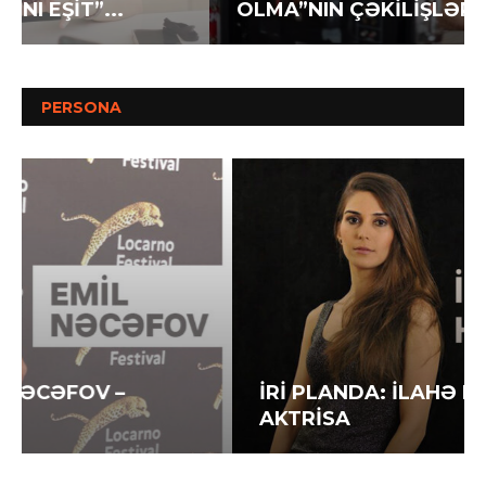
OLMA”NIN ÇƏKİLİŞLƏRİNİ DAVAM...
PERSONA
İRİ PLANDA: İLAHƏ HƏSƏNOVA –
AKTRİSA