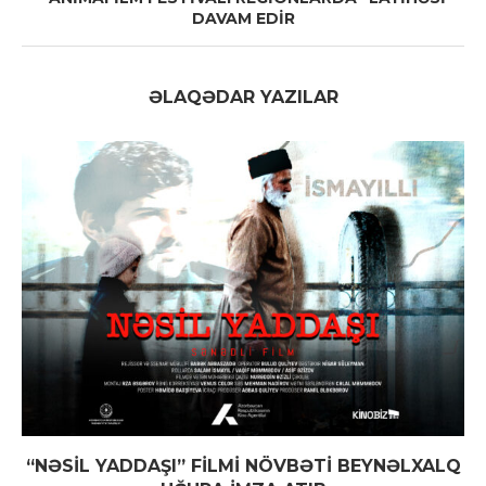
DAVAM EDİR
ƏLAQƏDAR YAZILAR
“NƏSİL YADDAŞI” FİLMİ NÖVBƏTİ BEYNƏLXALQ