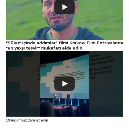
"Sükut içində addımlar" filmi Krakow Film Fetsivalında
"ən yaxşı təsvir" mükafatı əldə edib
@kinoinfoaz ziyarət edin