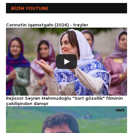
BIZIM YOUTUBE
Cənnətin iqamətgahı (2026) - treyler
Rejissor Seyran Mahmudoğlu "Sərt gözəllik" filminin
çəkilişindən danışır