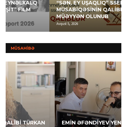
“SƏN, EY UŞAQLIQ” SSENARİ
MÜSABİQƏSİNİN QALİBLƏRİ
MÜƏYYƏN OLUNUB
Avqust 5, 2026
MÜSAHİBƏ
EMİN ƏFƏNDİYEV YENİ FİLMİ “QEYB