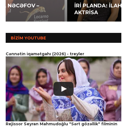
İRİ PLANDA: İLAHƏ HƏSƏNOVA –
AKTRİSA
BIZIM YOUTUBE
Cənnətin iqamətgahı (2026) - treyler
Rejissor Seyran Mahmudoğlu "Sərt gözəllik" filminin