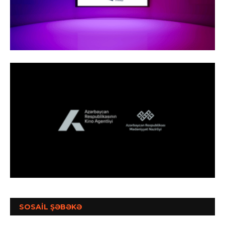
SOSAİL ŞƏBƏKƏ