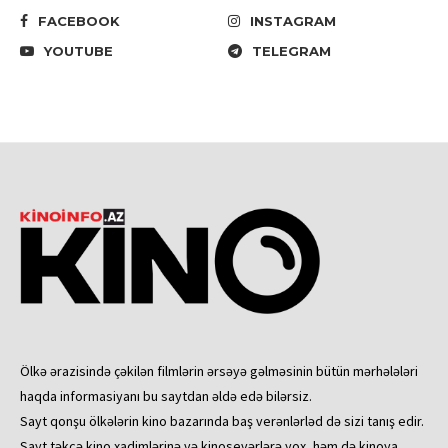
FACEBOOK
INSTAGRAM
YOUTUBE
TELEGRAM
Ölkə ərazisində çəkilən filmlərin ərsəyə gəlməsinin bütün mərhələləri
haqda informasiyanı bu saytdan əldə edə bilərsiz.
Sayt qonşu ölkələrin kino bazarında baş verənlərləd də sizi tanış edir.
Sayt təkcə kino xadimlərinə və kinosevərlərə yox, həm də kinoya