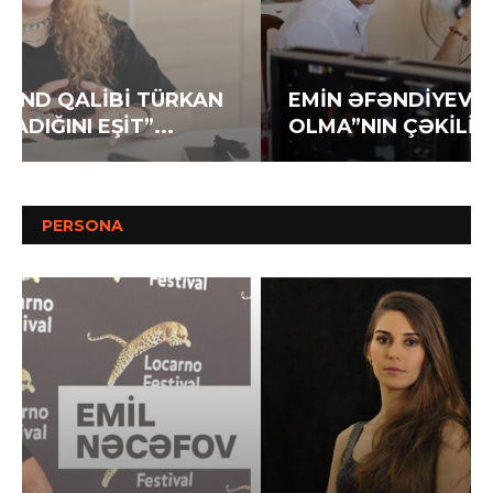
EMİN ƏFƏNDİYEV YENİ FİLMİ “QEYB
OLMA”NIN ÇƏKİLİŞLƏRİNİ DAVAM...
PERSONA