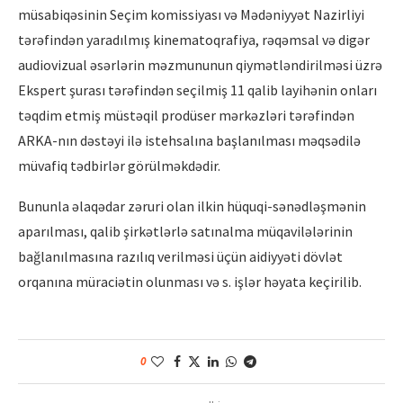
müsabiqəsinin Seçim komissiyası və Mədəniyyət Nazirliyi
tərəfindən yaradılmış kinematoqrafiya, rəqəmsal və digər
audiovizual əsərlərin məzmununun qiymətləndirilməsi üzrə
Ekspert şurası tərəfindən seçilmiş 11 qalib layihənin onları
təqdim etmiş müstəqil prodüser mərkəzləri tərəfindən
ARKA-nın dəstəyi ilə istehsalına başlanılması məqsədilə
müvafiq tədbirlər görülməkdədir.
Bununla əlaqədar zəruri olan ilkin hüquqi-sənədləşmənin
aparılması, qalib şirkətlərlə satınalma müqavilələrinin
bağlanılmasına razılıq verilməsi üçün aidiyyəti dövlət
orqanına müraciətin olunması və s. işlər həyata keçirilib.
0