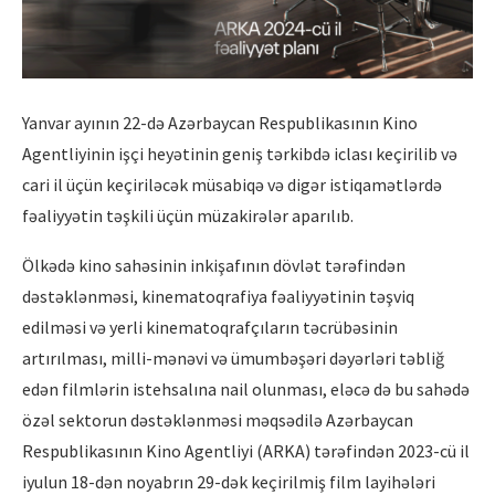
Yanvar ayının 22-də Azərbaycan Respublikasının Kino
Agentliyinin işçi heyətinin geniş tərkibdə iclası keçirilib və
cari il üçün keçiriləcək müsabiqə və digər istiqamətlərdə
fəaliyyətin təşkili üçün müzakirələr aparılıb.
Ölkədə kino sahəsinin inkişafının dövlət tərəfindən
dəstəklənməsi, kinematoqrafiya fəaliyyətinin təşviq
edilməsi və yerli kinematoqrafçıların təcrübəsinin
artırılması, milli-mənəvi və ümumbəşəri dəyərləri təbliğ
edən filmlərin istehsalına nail olunması, eləcə də bu sahədə
özəl sektorun dəstəklənməsi məqsədilə Azərbaycan
Respublikasının Kino Agentliyi (ARKA) tərəfindən 2023-cü il
iyulun 18-dən noyabrın 29-dək keçirilmiş film layihələri