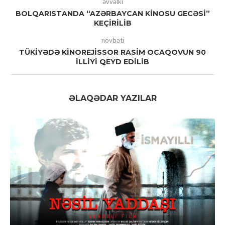
əvvəlki
BOLQARISTANDA “AZƏRBAYCAN KİNOSU GECƏSİ”
KEÇİRİLİB
növbəti
TÜKİYƏDƏ KİNOREJİSSOR RASİM OCAQOVUN 90
İLLİYİ QEYD EDİLİB
ƏLAQƏDAR YAZILAR