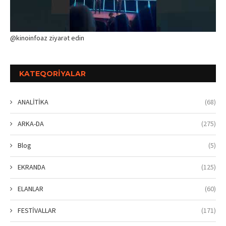
@kinoinfoaz ziyarət edin
KATEQORIYALAR
ANALİTİKA
(68)
ARKA-DA
(275)
Blog
(5)
EKRANDA
(125)
ELANLAR
(60)
FESTİVALLAR
(171)