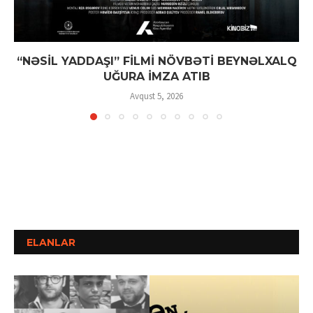
“NƏSİL YADDAŞI” FİLMİ NÖVBƏTİ BEYNƏLXALQ
UĞURA İMZA ATIB
Avqust 5, 2026
ELANLAR