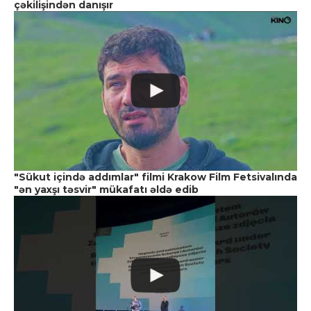
çəkilişindən danışır
"Sükut içində addımlar" filmi Krakow Film Fetsivalında
"ən yaxşı təsvir" mükafatı əldə edib