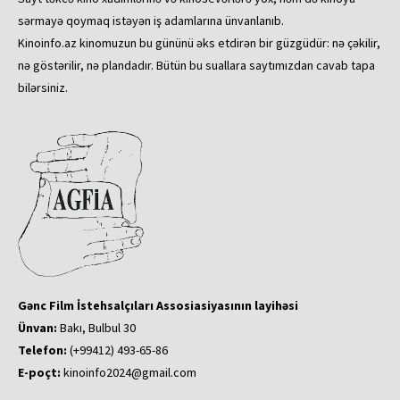
sərmayə qoymaq istəyən iş adamlarına ünvanlanıb.
Kinoinfo.az kinomuzun bu gününü əks etdirən bir güzgüdür: nə çəkilir,
nə göstərilir, nə plandadır. Bütün bu suallara saytımızdan cavab tapa
bilərsiniz.
Gənc Film İstehsalçıları Assosiasiyasının layihəsi
Ünvan:
Bakı, Bulbul 30
Telefon:
(+99412) 493-65-86
E-poçt:
kinoinfo2024@gmail.com