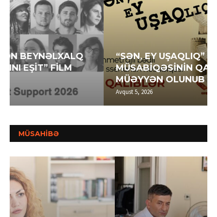
“SƏN, EY UŞAQLIQ” SSENARİ
MÜSABİQƏSİNİN QALİBLƏRİ
MÜƏYYƏN OLUNUB
Avqust 5, 2026
MÜSAHİBƏ