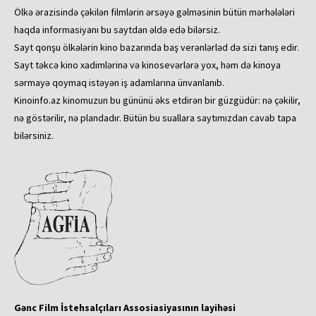
Ölkə ərazisində çəkilən filmlərin ərsəyə gəlməsinin bütün mərhələləri
haqda informasiyanı bu saytdan əldə edə bilərsiz.
Sayt qonşu ölkələrin kino bazarında baş verənlərləd də sizi tanış edir.
Sayt təkcə kino xadimlərinə və kinosevərlərə yox, həm də kinoya
sərmayə qoymaq istəyən iş adamlarına ünvanlanıb.
Kinoinfo.az kinomuzun bu gününü əks etdirən bir güzgüdür: nə çəkilir,
nə göstərilir, nə plandadır. Bütün bu suallara saytımızdan cavab tapa
bilərsiniz.
Gənc Film İstehsalçıları Assosiasiyasının layihəsi