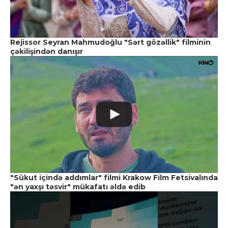
Rejissor Seyran Mahmudoğlu "Sərt gözəllik" filminin
çəkilişindən danışır
"Sükut içində addımlar" filmi Krakow Film Fetsivalında
"ən yaxşı təsvir" mükafatı əldə edib