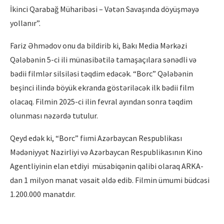
İkinci Qarabağ Müharibəsi – Vətən Savaşında döyüşməyə
yollanır”.
Fariz Əhmədov onu da bildirib ki, Bakı Media Mərkəzi
Qələbənin 5-ci ili münasibətilə tamaşaçılara sənədli və
bədii filmlər silsiləsi təqdim edəcək. “Borc” Qələbənin
beşinci ilində böyük ekranda göstəriləcək ilk bədii film
olacaq. Filmin 2025-ci ilin fevral ayından sonra təqdim
olunması nəzərdə tutulur.
Qeyd edək ki, “Borc” fiımi Azərbaycan Respublikası
Mədəniyyət Nazirliyi və Azərbaycan Respublikasının Kino
Agentliyinin elan etdiyi müsabiqənin qalibi olaraq ARKA-
dan 1 milyon manat vəsait əldə edib. Filmin ümumi büdcəsi
1.200.000 manatdır.