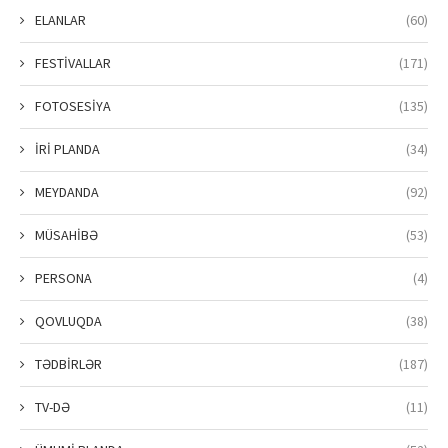
ELANLAR
(60)
FESTİVALLAR
(171)
FOTOSESİYA
(135)
İRİ PLANDA
(34)
MEYDANDA
(92)
MÜSAHİBƏ
(53)
PERSONA
(4)
QOVLUQDA
(38)
TƏDBİRLƏR
(187)
TV-DƏ
(11)