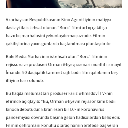
Azərbaycan Respublikasının Kino Agentliyinin maliyyə
dəstəyi ilə istehsal olunan “Borc” filmi artıq çəkilişə
hazırlıq mərhələsini yekunlaşdırmaq üzrədir. Filmin
çəkilişlərinə yaxın günlərdə başlanılması planlaşdırılır.
Bakı Media Mərkəzinin istehsalı olan “Borc” filminin
rejissoru və prodüseri Orman Əliyev, ssenari müəllifi İsmayıl
İmandır. 90 dəqiqəlik tammetrajlı bədii film qələbənin beş
illiyinə həsr olunub.
Bu haqda məlumatları prodüser Fariz Əhmədov İTV-nin
efirində açıqlayıb: “Bu, Orman Əliyevin rejissor kimi bədii
kinoda debütüdür. Ekran əsəri bir DJ-in koronavirus
pandemiyası dövründə başına gələn hadisələrdən bəhs edir.
Filmin qəhrəmanı könüllü olaraq həmin ərəfədə baş verən