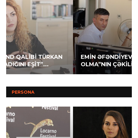
EMİN ƏFƏNDİYEV YENİ FİLMİ “QEYB
OLMA”NIN ÇƏKİLİŞLƏRİNİ DAVAM...
PERSONA