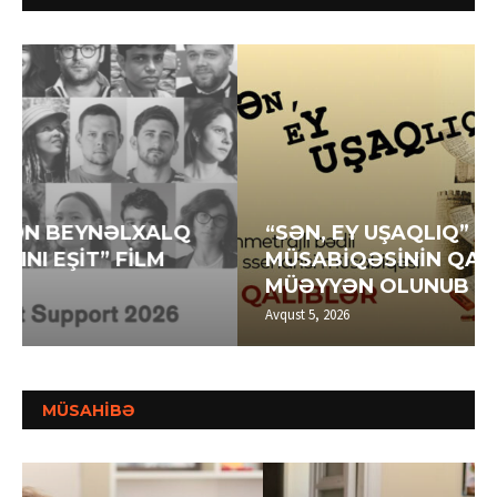
“SƏN, EY UŞAQLIQ” SSENARİ
MÜSABİQƏSİNİN QALİBLƏRİ
MÜƏYYƏN OLUNUB
Avqust 5, 2026
MÜSAHİBƏ