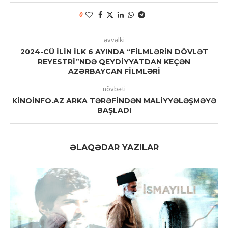
0
əvvəlki
2024-CÜ İLİN İLK 6 AYINDA “FİLMLƏRİN DÖVLƏT
REYESTRİ”NDƏ QEYDİYYATDAN KEÇƏN
AZƏRBAYCAN FİLMLƏRİ
növbəti
KİNOİNFO.AZ ARKA TƏRƏFİNDƏN MALİYYƏLƏŞMƏYƏ
BAŞLADI
ƏLAQƏDAR YAZILAR