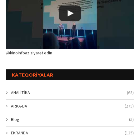
@kinoinfoaz ziyarət edin
KATEQORIYALAR
ANALİTİKA
(68)
ARKA-DA
(275)
Blog
(5)
EKRANDA
(125)