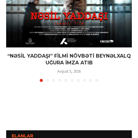
“NƏSİL YADDAŞI” FİLMİ NÖVBƏTİ BEYNƏLXALQ
UĞURA İMZA ATIB
Avqust 5, 2026
ELANLAR