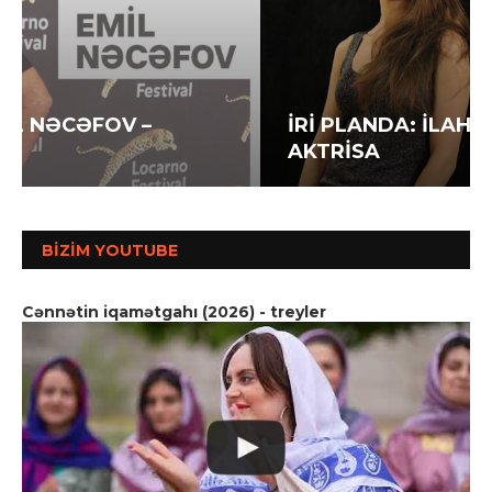
İRİ PLANDA: İLAHƏ HƏSƏNOVA –
AKTRİSA
BIZIM YOUTUBE
Cənnətin iqamətgahı (2026) - treyler