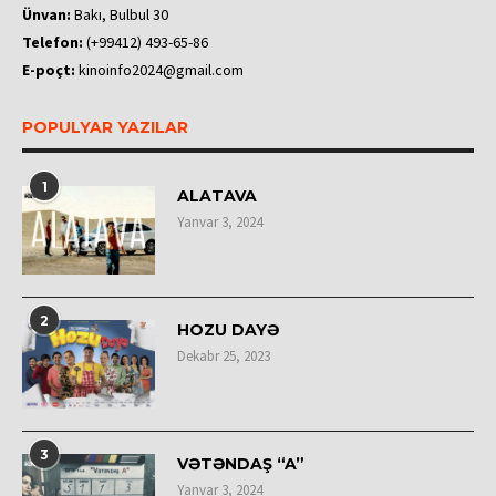
Ünvan:
Bakı, Bulbul 30
Telefon:
(+99412) 493-65-86
E-poçt:
kinoinfo2024@gmail.com
POPULYAR YAZILAR
1
ALATAVA
Yanvar 3, 2024
2
HOZU DAYƏ
Dekabr 25, 2023
3
VƏTƏNDAŞ “A”
Yanvar 3, 2024