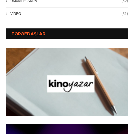
ÜMUMİ PLANDA
(52)
VİDEO
(31)
TƏRƏFDAŞLAR