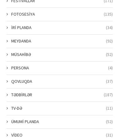
FESTİVALLAR
(171)
FOTOSESİYA
(135)
İRİ PLANDA
(34)
MEYDANDA
(92)
MÜSAHİBƏ
(52)
PERSONA
(4)
QOVLUQDA
(37)
TƏDBİRLƏR
(187)
TV-DƏ
(11)
ÜMUMİ PLANDA
(52)
VİDEO
(31)