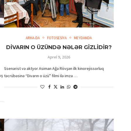
ARKA-DA
FOTOSESİYA
MEYDANDA
İRİ PLANDA: EMİL NƏCƏFOV –
DİVARIN O ÜZÜNDƏ NƏLƏR GİZLİDİR?
PRODÜSER
Aprel 9, 2026
Ssenarist və aktyor Asiman Ağa Rövşən ilk kinorejissorluq
ış
təcrübəsinə “Divarın o üzü” filmi ilə imza …