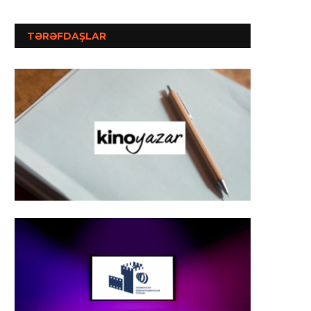
TƏRƏFDAŞLAR