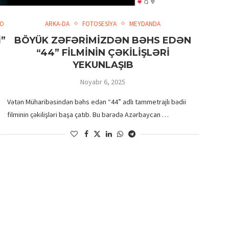
EO
ARKA-DA
FOTOSESİYA
MEYDANDA
”
BÖYÜK ZƏFƏRİMİZDƏN BƏHS EDƏN
“44” FİLMİNİN ÇƏKİLİŞLƏRİ
YEKUNLAŞIB
Noyabr 6, 2025
Vətən Müharibəsindən bəhs edən “44” adlı tammetrajlı bədii
filminin çəkilişləri başa çatıb. Bu barədə Azərbaycan …