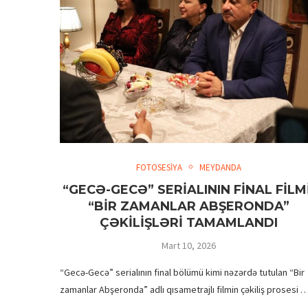
FOTOSESİYA
MEYDANDA
“GECƏ-GECƏ” SERİALININ FİNAL FİLMİ
“BİR ZAMANLAR ABŞERONDA”
ÇƏKİLİŞLƏRİ TAMAMLANDI
Mart 10, 2026
“Gecə-Gecə” serialının final bölümü kimi nəzərdə tutulan “Bir
zamanlar Abşeronda” adlı qısametrajlı filmin çəkiliş prosesi 