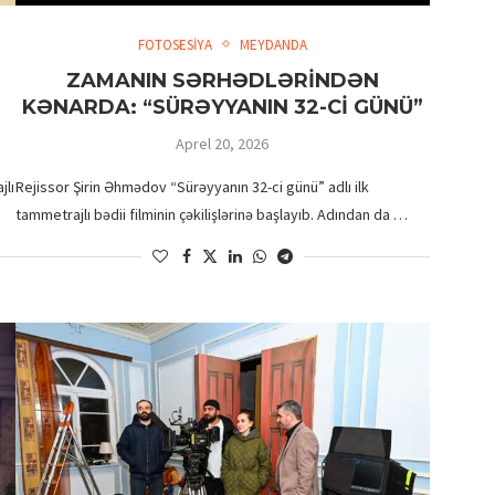
FOTOSESİYA
MEYDANDA
ZAMANIN SƏRHƏDLƏRİNDƏN
KƏNARDA: “SÜRƏYYANIN 32-Cİ GÜNÜ”
Aprel 20, 2026
jlı
Rejissor Şirin Əhmədov “Sürəyyanın 32-ci günü” adlı ilk
tammetrajlı bədii filminin çəkilişlərinə başlayıb. Adından da …
EMİN ƏFƏNDİYEV YENİ FİLMİ
“QEYB OLMA”NIN
ÇƏKİLİŞLƏRİNİ DAVAM...