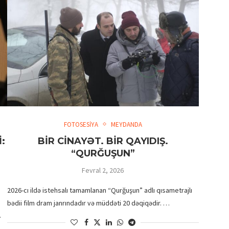
FOTOSESİYA
MEYDANDA
:
BİR CİNAYƏT. BİR QAYIDIŞ.
“QURĞUŞUN”
Fevral 2, 2026
2026-cı ildə istehsalı tamamlanan “Qurğuşun” adlı qısametrajlı
bədii film dram janrındadır və müddəti 20 dəqiqədir. …
…