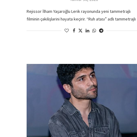
Rejissor İlham Yaşaroğlu Lerik rayonunda yeni tammetrajlı
filminin çəkilişlərini həyata keçirir. “Ruh atası” adlı tammetrajl