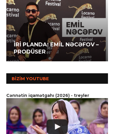
İRİ P
İRİ PLANDA: İLAHƏ
İRİ P
AĞAZA
HƏSƏNOVA – AKTRİSA
MƏMM
SSENA
BIZIM YOUTUBE
Cənnətin iqamətgahı (2026) - treyler