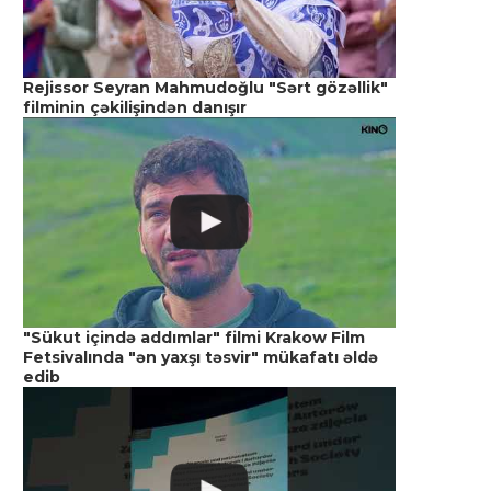
Rejissor Seyran Mahmudoğlu "Sərt gözəllik"
filminin çəkilişindən danışır
"Sükut içində addımlar" filmi Krakow Film
Fetsivalında "ən yaxşı təsvir" mükafatı əldə
edib