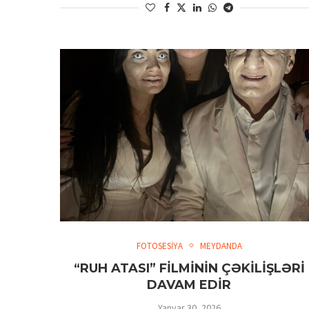
FOTOSESİYA
MEYDANDA
“RUH ATASI” FİLMİNİN ÇƏKİLİŞLƏRİ
DAVAM EDİR
Yanvar 30, 2026