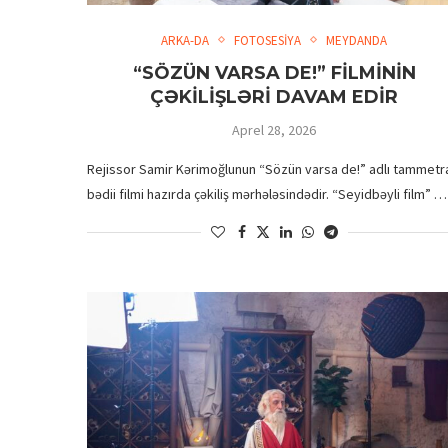
ARKA-DA
FOTOSESİYA
MEYDANDA
“SÖZÜN VARSA DE!” FİLMİNİN
ÇƏKİLİŞLƏRİ DAVAM EDİR
Aprel 28, 2026
Rejissor Samir Kərimoğlunun “Sözün varsa de!” adlı tammetra
bədii filmi hazırda çəkiliş mərhələsindədir. “Seyidbəyli film” …