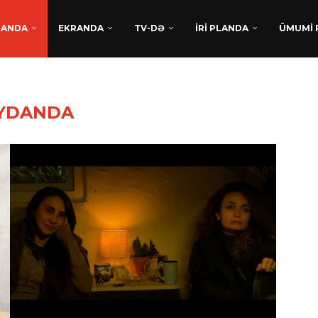
DANDA
EKRANDA
TV-DƏ
İRİ PLANDA
ÜMUMİ 
YDANDA
TÜRKAN HÜSEYNDƏN
BEYNƏLXALQ UĞUR:
“XATIRLADIĞINI EŞİT” FİLM
LAYİHƏSİ...
Avqust 5, 2026