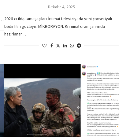
Dekabr 4, 2025
2026-cı ildə tamaşaçıları İctimai televiziyada yeni çoxseriyalı
ı …
bədii film gözləyir: MİKRORAYON. Kriminal dram janrında
hazırlanan …