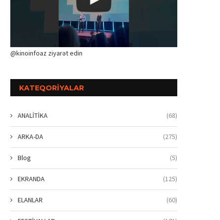
@kinoinfoaz ziyarət edin
KATEQORIYALAR
ANALİTİKA
(68)
ARKA-DA
(275)
Blog
(5)
EKRANDA
(125)
ELANLAR
(60)