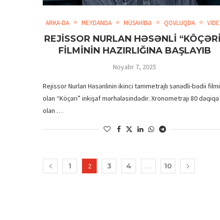
ARKA-DA
MEYDANDA
MÜSAHİBƏ
QOVLUQDA
VİD
REJİSSOR NURLAN HƏSƏNLİ “KÖÇƏRİ
FİLMİNİN HAZIRLIĞINA BAŞLAYIB
Noyabr 7, 2025
Rejissor Nurlan Həsənlinin ikinci tammetrajlı sənədli-bədii filmi
olan “Köçəri” inkişaf mərhələsindədir. Xronometrajı 80 dəqiqə
olan …
1
2
3
4
…
10