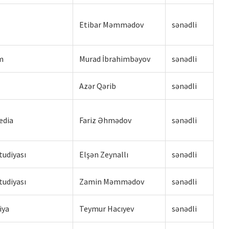
Etibar Məmmədov
sənədli
m
Murad İbrahimbəyov
sənədli
Azər Qərib
sənədli
edia
Fariz Əhmədov
sənədli
tudiyası
Elşən Zeynallı
sənədli
tudiyası
Zamin Məmmədov
sənədli
iya
Teymur Hacıyev
sənədli