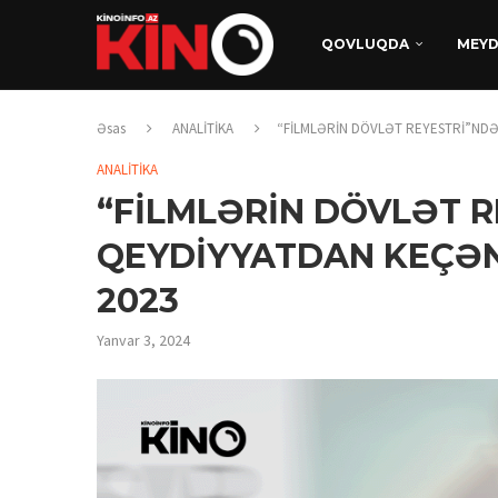
QOVLUQDA
MEY
Əsas
ANALİTİKA
“FİLMLƏRİN DÖVLƏT REYESTRİ”NDƏ
ANALİTİKA
“FİLMLƏRİN DÖVLƏT 
QEYDİYYATDAN KEÇƏN
2023
Yanvar 3, 2024