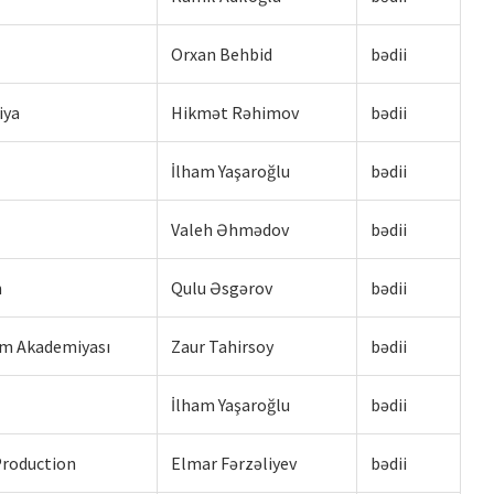
Orxan Behbid
bədii
iya
Hikmət Rəhimov
bədii
İlham Yaşaroğlu
bədii
Valeh Əhmədov
bədii
n
Qulu Əsgərov
bədii
lm Akademiyası
Zaur Tahirsoy
bədii
İlham Yaşaroğlu
bədii
Production
Elmar Fərzəliyev
bədii