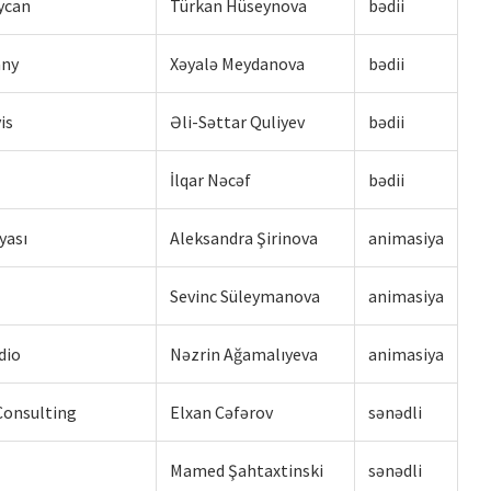
ycan
Türkan Hüseynova
bədii
any
Xəyalə Meydanova
bədii
is
Əli-Səttar Quliyev
bədii
İlqar Nəcəf
bədii
yası
Aleksandra Şirinova
animasiya
Sevinc Süleymanova
animasiya
dio
Nəzrin Ağamalıyeva
animasiya
Consulting
Elxan Cəfərov
sənədli
Mamed Şahtaxtinski
sənədli