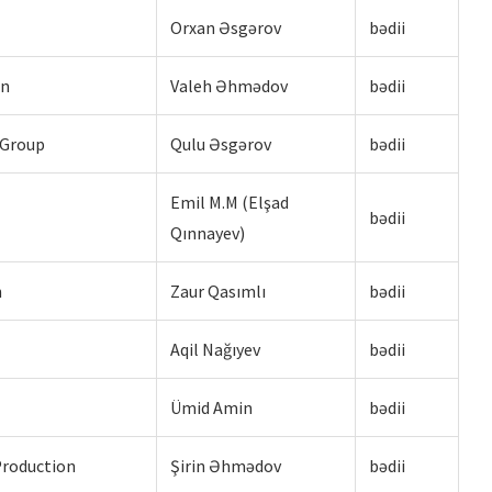
Orxan Əsgərov
bədii
on
Valeh Əhmədov
bədii
 Group
Qulu Əsgərov
bədii
Emil M.M (Elşad
bədii
Qınnayev)
n
Zaur Qasımlı
bədii
Aqil Nağıyev
bədii
Ümid Amin
bədii
Production
Şirin Əhmədov
bədii