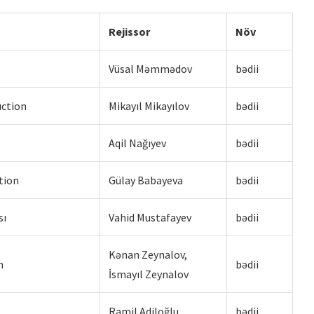
Rejissor
Növ
Vüsal Məmmədov
bədii
İRİ PLANDA: EMİL NƏCƏFOV –
uction
Mikayıl Mikayılov
bədii
PRODÜSER
Aqil Nağıyev
bədii
tion
Gülay Babayeva
bədii
sı
Vahid Mustafayev
bədii
Kənan Zeynalov,
n
bədii
İsmayıl Zeynalov
Ramil Adiloğlu
bədii