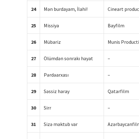
24
Mən burdayam, İlahi!
Cineart produ
25
Missiya
Bayfilm
26
Mübariz
Munis Product
27
Ölümdən sonrakı həyat
–
28
Pərdəarxası
–
29
Səssiz haray
Qatarfilm
30
Sirr
–
31
Sizə məktub var
Azərbaycanfil