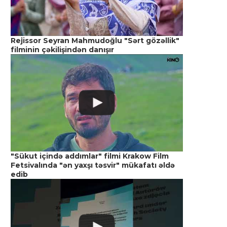
Rejissor Seyran Mahmudoğlu "Sərt gözəllik"
filminin çəkilişindən danışır
"Sükut içində addımlar" filmi Krakow Film
Fetsivalında "ən yaxşı təsvir" mükafatı əldə
edib