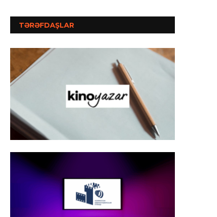
TƏRƏFDAŞLAR