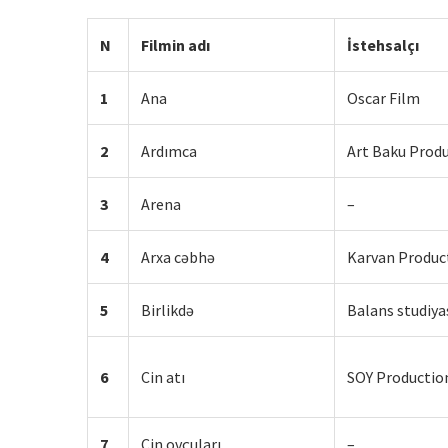
N
Filmin adı
İstehsalçı
1
Ana
Oscar Film
2
Ardımca
Art Baku Prod
3
Arena
–
4
Arxa cəbhə
Karvan Produc
5
Birlikdə
Balans studiya
6
Cin atı
SOY Productio
7
Cin ovçuları
–