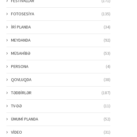
FESTİVALLAR
(171)
FOTOSESİYA
(135)
İRİ PLANDA
(34)
MEYDANDA
(92)
MÜSAHİBƏ
(53)
PERSONA
(4)
QOVLUQDA
(38)
TƏDBİRLƏR
(187)
TV-DƏ
(11)
ÜMUMİ PLANDA
(52)
VİDEO
(31)