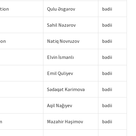
ction
Qulu Əsgərov
bədii
Sahil Nəzərov
bədii
ion
Natiq Novruzov
bədii
Elvin İsmanlı
bədii
Emil Quliyev
bədii
Sədaqət Kərimova
bədii
Aqil Nağıyev
bədii
m
Məzahir Həşimov
bədii