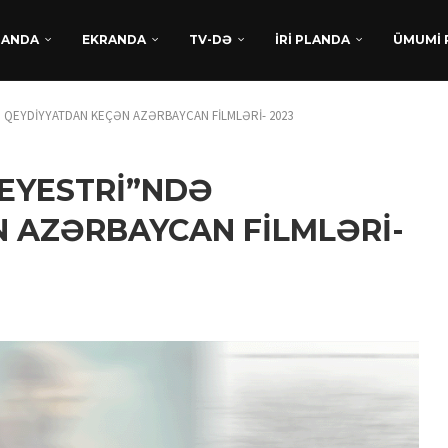
DANDA
EKRANDA
TV-DƏ
İRİ PLANDA
ÜMUMİ 
 QEYDİYYATDAN KEÇƏN AZƏRBAYCAN FİLMLƏRİ- 2023
REYESTRİ”NDƏ
 AZƏRBAYCAN FİLMLƏRİ-
TÜRKAN HÜSEYNDƏN
BEYNƏLXALQ UĞUR:
“XATIRLADIĞINI EŞİT” FİLM
LAYİHƏSİ...
Avqust 5, 2026