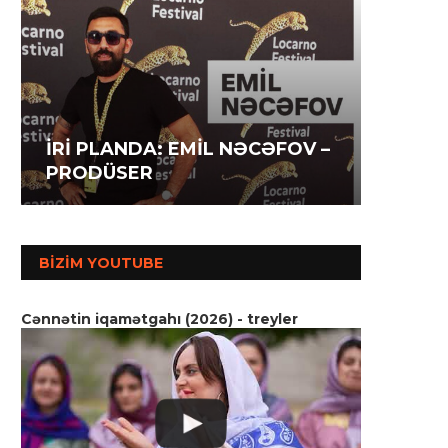
İRİ P
İRİ PLANDA: İLAHƏ
İRİ P
AĞAZA
HƏSƏNOVA – AKTRİSA
MƏMM
SSENA
BIZIM YOUTUBE
Cənnətin iqamətgahı (2026) - treyler