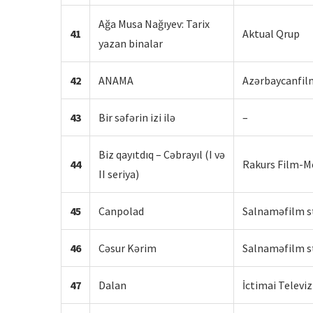
Ağa Musa Nağıyev: Tarix
41
Aktual Qrup
yazan binalar
42
ANAMA
Azərbaycanfil
43
Bir səfərin izi ilə
–
Biz qayıtdıq – Cəbrayıl (I və
44
Rakurs Film-M
II seriya)
45
Canpolad
Salnaməfilm s
46
Cəsur Kərim
Salnaməfilm s
47
Dalan
İctimai Televiz