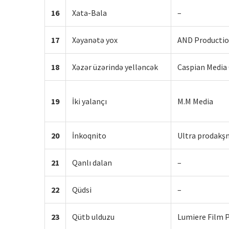
16
Xata-Bala
–
17
Xəyanətə yox
AND Producti
18
Xəzər üzərində yelləncək
Caspian Media
19
İki yalançı
M.M Media
20
İnkoqnito
Ultra prodakş
21
Qanlı dalan
–
22
Qüdsi
–
23
Qütb ulduzu
Lumiere Film 