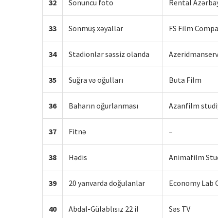
32
Sonuncu foto
Rental Azərba
33
Sönmüş xəyallar
FS Film Comp
34
Stadionlar səssiz olanda
Azeridmanserv
35
Suğra və oğulları
Buta Film
36
Baharın oğurlanması
Azanfilm studi
37
Fitnə
–
38
Hədis
Animafilm Stu
39
20 yanvarda doğulanlar
Economy Lab 
40
Abdal-Gülablısız 22 il
Səs TV