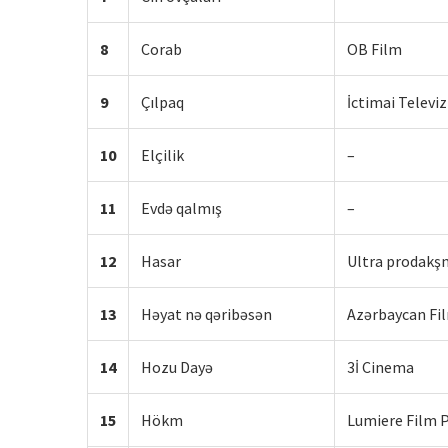
8
Corab
OB Film
9
Çılpaq
İctimai Televiz
10
Elçilik
–
11
Evdə qalmış
–
12
Hasar
Ultra prodakş
13
Həyat nə qəribəsən
Azərbaycan Fi
14
Hozu Dayə
3İ Cinema
15
Hökm
Lumiere Film 