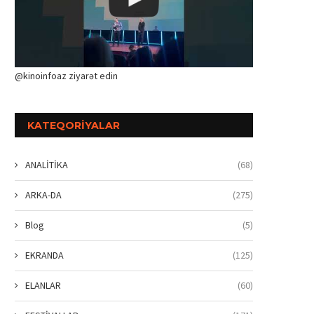
@kinoinfoaz ziyarət edin
KATEQORIYALAR
ANALİTİKA
(68)
ARKA-DA
(275)
Blog
(5)
EKRANDA
(125)
ELANLAR
(60)