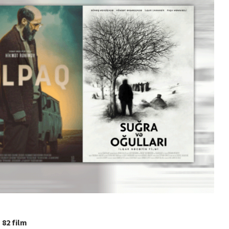
HUBERT BALS FUND QALİBİ
TÜRKAN HÜSEYN
“XATIRLADIĞINI EŞİT”...
82 film