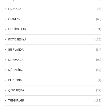
EKRANDA
(125)
ELANLAR
(60)
FESTİVALLAR
(171)
FOTOSESİYA
(135)
İRİ PLANDA
(34)
MEYDANDA
(92)
MÜSAHİBƏ
(52)
PERSONA
(4)
QOVLUQDA
(37)
TƏDBİRLƏR
(187)