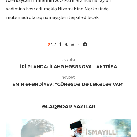
Azərbaycan filmlərinin 2024-cü il ərzində hər ay bir
xadiminə həsr edilməklə Nizami Kino Mərkəzində
mütəmadi olaraq nümayişləri təşkil ediləcək.
0
əvvəlki
İRİ PLANDA: İLAHƏ HƏSƏNOVA – AKTRİSA
növbəti
EMİN ƏFƏNDİYEV: “GÜNƏŞDƏ DƏ LƏKƏLƏR VAR”
ƏLAQƏDAR YAZILAR