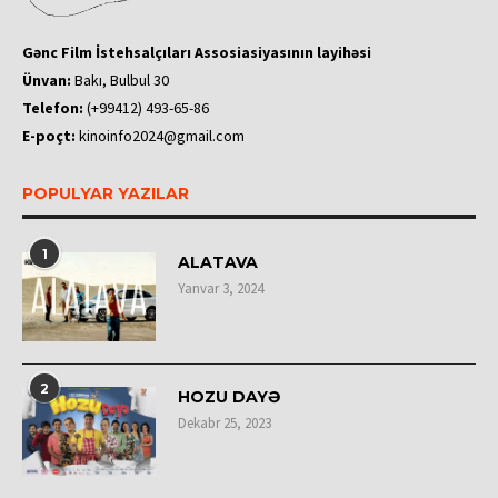
Gənc Film İstehsalçıları Assosiasiyasının layihəsi
Ünvan:
Bakı, Bulbul 30
Telefon:
(+99412) 493-65-86
E-poçt:
kinoinfo2024@gmail.com
POPULYAR YAZILAR
1
ALATAVA
Yanvar 3, 2024
2
HOZU DAYƏ
Dekabr 25, 2023