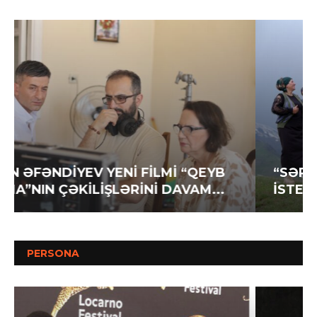
“SƏRT GÖZƏLLİK” FİLMİNİN
İSTEHSALATI YEKUNLAŞIR
PERSONA