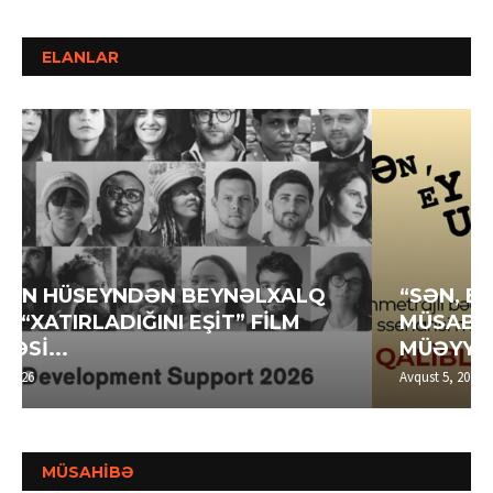
ELANLAR
“SƏN, EY UŞAQLIQ” SSENARİ
MÜSABİQƏSİNİN QALİBLƏRİ
MÜƏYYƏN OLUNUB
Avqust 5, 2026
MÜSAHİBƏ