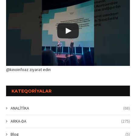
@kinoinfoaz ziyarət edin
KATEQORIYALAR
ANALİTİKA
(68)
ARKA-DA
(275)
Blog
(5)