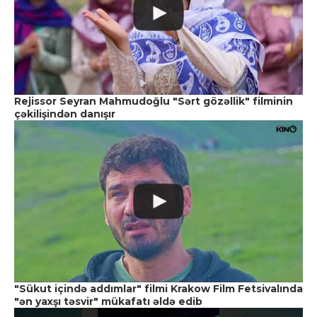
Rejissor Seyran Mahmudoğlu "Sərt gözəllik" filminin
çəkilişindən danışır
"Sükut içində addımlar" filmi Krakow Film Fetsivalında
"ən yaxşı təsvir" mükafatı əldə edib