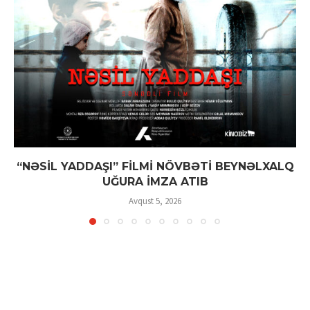
“NƏSİL YADDAŞI” FİLMİ NÖVBƏTİ BEYNƏLXALQ
UĞURA İMZA ATIB
Avqust 5, 2026