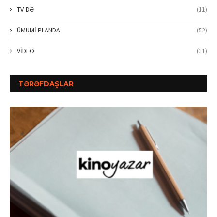
TV-DƏ
(11)
ÜMUMİ PLANDA
(52)
VİDEO
(31)
TƏRƏFDAŞLAR