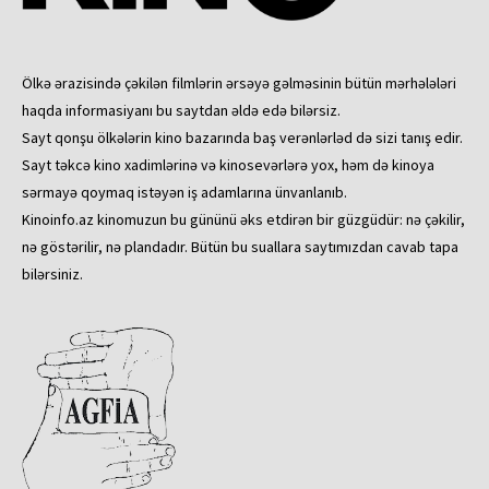
Ölkə ərazisində çəkilən filmlərin ərsəyə gəlməsinin bütün mərhələləri
haqda informasiyanı bu saytdan əldə edə bilərsiz.
Sayt qonşu ölkələrin kino bazarında baş verənlərləd də sizi tanış edir.
Sayt təkcə kino xadimlərinə və kinosevərlərə yox, həm də kinoya
sərmayə qoymaq istəyən iş adamlarına ünvanlanıb.
Kinoinfo.az kinomuzun bu gününü əks etdirən bir güzgüdür: nə çəkilir,
nə göstərilir, nə plandadır. Bütün bu suallara saytımızdan cavab tapa
bilərsiniz.