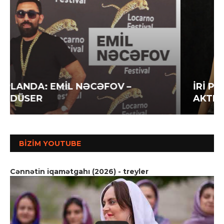
İRİ PLANDA: İLAHƏ HƏSƏNOVA –
AKTRİSA
BIZIM YOUTUBE
Cənnətin iqamətgahı (2026) - treyler