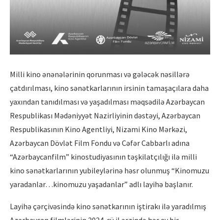
Milli kino ənənələrinin qorunması və gələcək nəsillərə
çatdırılması, kino sənətkarlarının irsinin tamaşaçılara daha
yaxından tanıdılması və yaşadılması məqsədilə Azərbaycan
Respublikası Mədəniyyət Nazirliyinin dəstəyi, Azərbaycan
Respublikasının Kino Agentliyi, Nizami Kino Mərkəzi,
Azərbaycan Dövlət Film Fondu və Cəfər Cabbarlı adına
“Azərbaycanfilm” kinostudiyasının təşkilatçılığı ilə milli
kino sənətkarlarının yubileylərinə həsr olunmuş “Kinomuzu
yaradanlar…kinomuzu yaşadanlar” adlı layihə başlanır.
Layihə çərçivəsində kino sənətkarının iştirakı ilə yaradılmış