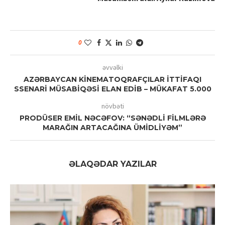
0
əvvəlki
AZƏRBAYCAN KİNEMATOQRAFÇILAR İTTİFAQI
SSENARİ MÜSABİQƏSİ ELAN EDİB – MÜKAFAT 5.000
növbəti
PRODÜSER EMİL NƏCƏFOV: “SƏNƏDLİ FİLMLƏRƏ
MARAĞIN ARTACAĞINA ÜMİDLİYƏM”
ƏLAQƏDAR YAZILAR