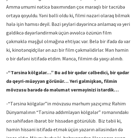
Amma umumi nəticə baxımından çox maraqlı bir təcrübə
ortaya qoyuldu. Yəni bəlli oldu ki, filmi nəzəri olaraq bilmək
hələ işin hamısı deyil. Bəzi şeyləri dəyərincə anlamaq və yeri
gəldikcə dəyərləndirmək üçün əvvəlcə özünün film
çəkməklə məşğul olmağına ehtiyac var. Belə bir ifadə də var
ki, kinotənqidçilər ən azı bir film çəkməlidirlər. Mən həmin
o bir dəfəni istifadə etdim. Məncə, filmim də yaxşı alınıb.
-“Tərsinə kölgələr…” Bu ad bir qədər cəlbedici, bir qədər
də qeyri-müəyyən görünür… Yeri gəlmişkən, filmin
mövzusu barədə də məlumat verməyinizi istərdik…
-“Tərsinə kölgələr”in mövzusu mərhum yazıçımız Rəhim
Dünyamalının “Tərsinə addımlayan kölgələr” romanındakı
on səhifədən ibarət bir hissədən götürülüb. Biz təbii ki,
həmin hissəni istifadə etmək üçün yazarın ailəsindən də
icazə aldıq. Mövzu budur ki, həbsxanadan illər sonra çıxan