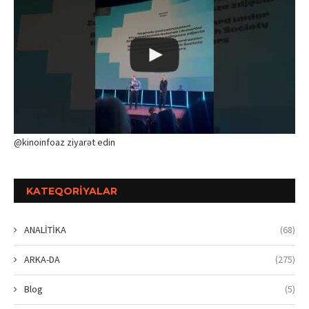
@kinoinfoaz ziyarət edin
KATEQORIYALAR
ANALİTİKA
(68)
ARKA-DA
(275)
Blog
(5)