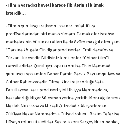
-Filmin yaradıcı heyəti barədə fikirlərinizi bilmək
istərdik…
-Filmin quruluşçu rejissoru, ssenari müəllifi və
prodüserlərindən biri mən özüməm. Demək olar istehsal
mərhələsinin bütün detalları ilə də özüm məşğul olmuşam.
“Tərsinə kölgələr”in digər prodüserləri Emil Nəcəfov və
Türkan Hüseyndir. Bildiyiniz kimi, onlar “Chinar film”i
təmsil edirlər. Quruluşçu operatoru isə Elvin Məmməd,
quruluşçu rəssamları Bahar Dəmir, Pərviz Bayramquliyev və
Gülnar Rəhimzadədir. Filmə ikinci rejissorluğu Vəfa
Fətullayeva, xətt prodüserliyini Ülviyyə Məmmədova,
bəstəkarlığı Nigar Süleyman yerinə yetirib. Montajçılarımız
Mətləb Muxtarov və Mirzəli Əlizadədir. Aktyorlardan
Zülfiyyə Nəzər Məmmədova Gülşad rolunu, Rasim Cəfər isə
Hüseyn rolunu ifa edirlər. Səs rejissoru Sergey Nutrunenko,