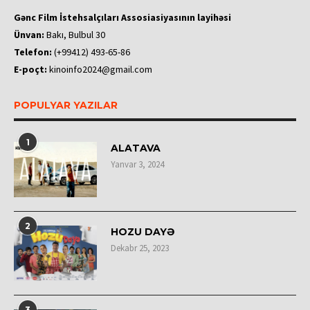
Gənc Film İstehsalçıları Assosiasiyasının layihəsi
Ünvan:
Bakı, Bulbul 30
Telefon:
(+99412) 493-65-86
E-poçt:
kinoinfo2024@gmail.com
POPULYAR YAZILAR
1
ALATAVA
Yanvar 3, 2024
2
HOZU DAYƏ
Dekabr 25, 2023
3