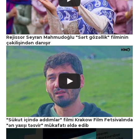
Rejissor Seyran Mahmudoğlu "Sərt gözəllik" filminin
çəkilişindən danışır
"Sükut içində addımlar" filmi Krakow Film Fetsivalında
"ən yaxşı təsvir" mükafatı əldə edib