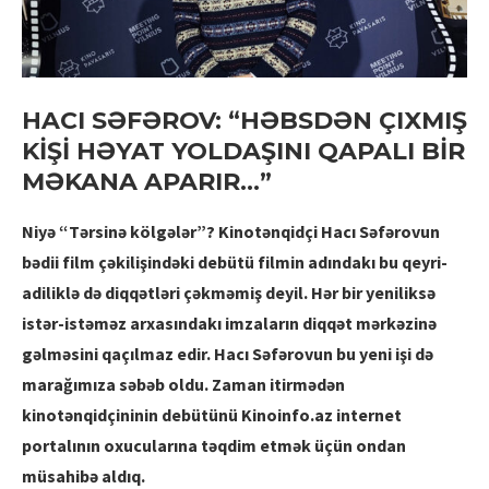
HACI SƏFƏROV: “HƏBSDƏN ÇIXMIŞ
KİŞİ HƏYAT YOLDAŞINI QAPALI BİR
MƏKANA APARIR…”
Niyə “Tərsinə kölgələr”? Kinotənqidçi Hacı Səfərovun
bədii film çəkilişindəki debütü filmin adındakı bu qeyri-
adiliklə də diqqətləri çəkməmiş deyil. Hər bir yeniliksə
istər-istəməz arxasındakı imzaların diqqət mərkəzinə
gəlməsini qaçılmaz edir. Hacı Səfərovun bu yeni işi də
marağımıza səbəb oldu. Zaman itirmədən
kinotənqidçininin debütünü Kinoinfo.az internet
portalının oxucularına təqdim etmək üçün ondan
müsahibə aldıq.