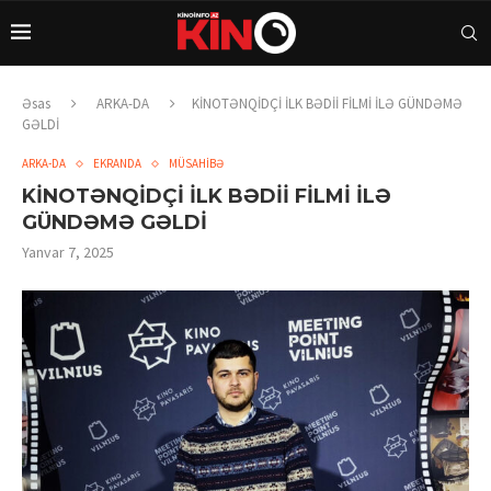
Əsas
ARKA-DA
KİNOTƏNQİDÇİ İLK BƏDİİ FİLMİ İLƏ GÜNDƏMƏ
GƏLDİ
ARKA-DA
EKRANDA
MÜSAHİBƏ
KİNOTƏNQİDÇİ İLK BƏDİİ FİLMİ İLƏ
GÜNDƏMƏ GƏLDİ
Yanvar 7, 2025