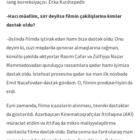
rəng korreksiyaçısı Etka Kızıltepedir.
-Hacı müəllim, sirr deyilsə
filmin
çəkilişlərinə kimlər
dəstək oldu?
-Əslində filmdə iştirak edən hamı bizə dəstək oldu. Onu
deyim ki, cüzi miqdarda qonorar almaqlarına rəğmən,
könüllü şəkildə aktyorlar Rasim Cəfər və Zülfiyyə Nəzər
Məmmədovadan quruluşçu rəssamlara qədər hamı işimizə
dəstək oldu. İstehsal prosesinə qədər isə mən ilk növbədə
Emil Nəcəfovdan dəstək gördüm. O, filmin prodüserliyini də
etdi.
Eyni zamanda, filmə icazələrin alınması, texniki dəstəklər
də göstərildi. Azərbaycan Kinematoqrafçılar İttifaqına (AKİ)
müraciət etdim və ittifaq da mikro maliyyələşdirmə
vasitəsilə filmə dəstək oldu. Daha sonra isə fərd olaraq mən