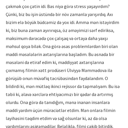
çəkmək çox çətin idi. Bəs niyə görə stress yaşayırdım?
Çünki, biz bu işin üstündə bir növ zamanla yarışırdıq. Axı
bizim elə böyük büdcəmiz də yox idi. Amma mən istəyirdim
ki, biz buna zaman ayırırıqsa, öz əməyimizi sərf ediriksə,
maksimum dərəcədə çox çalışaq və ortaya daha yaxşı
məhsul qoya bilək. Ona görə əsas problemlərdən biri olan
maddi məsələlərin axtarışlarına başladım. Bu əsnada bir
məsələni də etiraf edim ki, maddiyyat axtarışlarına
çıxmamış filmin xətt prodüseri Ülviyyə Məmmədova ilə
görüşüb onun müvafiq təcrübəsindən faydalandım. O
bildirdi ki, mən mütləq ikinci rejissor da tapmalıyam. Bu isə
təbii ki, əlavə xərclərə ehtiyacımızı bir qədər də artırmış
olurdu. Ona görə də tanıdığım, mənə inanan insanlara
maddi yardım üçün müraciətlər etdim. Mən onlara filmin
layihəsini təqdim etdim və sağ olsunlar ki, az da olsa
yardımlarını əsigəmədilər. Beləliklə, filmi çəkib bitirdik.