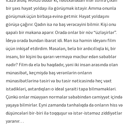
bir şəxs həyat yoldaşı ilə görüşmək istəyir. Amma onunla
görüşmək üçün birbaşa evinə getmir. Həyat yoldaşını
görüşə çağırır. Qadın isə nə baş verəcəyini bilmir. Kişi onu
qapalı bir məkana aparır. Orada onlar bir növ “üzləşirlər”.
İdeya orada bundan ibarət idi. Mən isə həmin ideyanı film
üçün inkişaf etdirdim. Məsələn, belə bir ardıcıllıqla ki, bir
insanı, bir kişini bu qərarı verməyə məcbur edən səbəblər
nədir? Film də elə bu haqdadır, yəni iki insan arasında olan
münasibət, keçmişdə baş verənlərin onların
münasibətlərinə təsiri və bu təsir nəticəsində heç vaxt
istədikləri, axtardıqları o ideal şəraiti tapa bilməməkləri.
Çünkü onlar müəyyən normalar səbəbindən cəmiyyət içində
yaşaya bilmirlər. Eyni zamanda tənhalıqda da onların hiss və
düşüncələri bir-biri ilə toqquşur və istər-istəməz ziddiyətlər
yaranır…