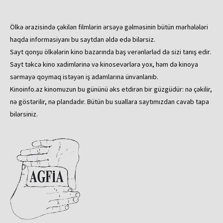
Ölkə ərazisində çəkilən filmlərin ərsəyə gəlməsinin bütün mərhələləri
haqda informasiyanı bu saytdan əldə edə bilərsiz.
Sayt qonşu ölkələrin kino bazarında baş verənlərləd də sizi tanış edir.
Sayt təkcə kino xadimlərinə və kinosevərlərə yox, həm də kinoya
sərmayə qoymaq istəyən iş adamlarına ünvanlanıb.
Kinoinfo.az kinomuzun bu gününü əks etdirən bir güzgüdür: nə çəkilir,
nə göstərilir, nə plandadır. Bütün bu suallara saytımızdan cavab tapa
bilərsiniz.