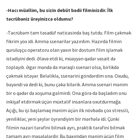
-Hacı müəllim, bu sizin debüt bədii filminizdir. İlk
təcrübəniz ürəyinizcə oldumu?
-Təcrübəm tam təsadüf nəticəsində baş tutdu. Film çəkmək
fikrim yox idi. Amma ssenarilər yazırdım. Hazırda filmin
quruluşçu operatoru olan yaxın bir dostum film işləmək
istədiyini dedi. Əlavə etdi ki, müəyyən qədər vəsait də
toplayıb. Əgər məndə də maraqlı ssenari olsa, birlikdə
çəkmək istəyər. Beləliklə, ssenarini göndərdim ona. Oxudu,
bəyəndi və dedi ki, bunu çəkə bilərik. Amma ssenari mənim
bir o qədər də xoşuma gəlmirdi. Ona görə də başladım onu
inkişaf etdirmək üçün müxtəlif insanlara oxutdurmağa.
Açığı, bu işi başlamaq mənim üçün ilk növbədə çox stressli,
yeniliklər, yeni şeylər öyrəndiyim bir mərhələ idi. Çünki
filmin nəzəri tərəfini bilmək ayrı, praktik tərəfini bilmək
tamam ayrı məsələlərdir. Bu baxımdan mənim üçün film