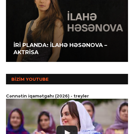
İRİ PLANDA: İLAHƏ HƏSƏNOVA –
AKTRİSA
BIZIM YOUTUBE
Cənnətin iqamətgahı (2026) - treyler