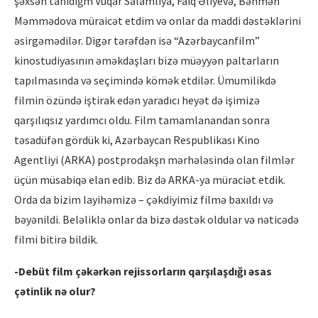
şəxsən tanıdığm Vüqar Salamlıya, Faiq Əliyevə, Bəhmən
Məmmədova müraicət etdim və onlar da maddi dəstəklərini
əsirgəmədilər. Digər tərəfdən isə “Azərbaycanfilm”
kinostudiyasının əməkdaşları bizə müəyyən paltarların
tapılmasında və seçimində kömək etdilər. Ümumilikdə
filmin özündə iştirak edən yaradıcı heyət də işimizə
qarşılıqsız yardımcı oldu. Film tamamlanandan sonra
təsadüfən gördük ki, Azərbaycan Respublikası Kino
Agentliyi (ARKA) postprodakşn mərhələsində olan filmlər
üçün müsabiqə elan edib. Biz də ARKA-ya müraciət etdik.
Orda da bizim layihəmizə – çəkdiyimiz filmə baxıldı və
bəyənildi. Beləliklə onlar da bizə dəstək oldular və nəticədə
filmi bitirə bildik.
-Debü
t film
çəkərkən rejissorları
n qar
şılaşdığı ə
sas
çətinlik nə olur?