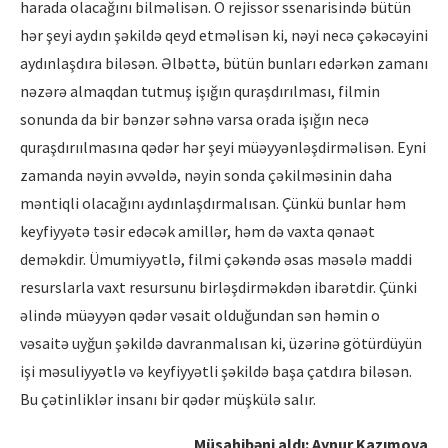
harada olacağını bilməlisən. O rejissor ssenarisində bütün
hər şeyi aydın şəkildə qeyd etməlisən ki, nəyi necə çəkəcəyini
aydınlaşdıra biləsən. Əlbəttə, bütün bunları edərkən zamanı
nəzərə almaqdan tutmuş işığın quraşdırılması, filmin
sonunda da bir bənzər səhnə varsa orada işığın necə
quraşdırıılmasına qədər hər şeyi müəyyənləşdirməlisən. Eyni
zamanda nəyin əvvəldə, nəyin sonda çəkilməsinin daha
məntiqli olacağını aydınlaşdırmalısan. Çünkü bunlar həm
keyfiyyətə təsir edəcək amillər, həm də vaxta qənaət
deməkdir. Ümumiyyətlə, filmi çəkəndə əsas məsələ maddi
resurslarla vaxt resursunu birləşdirməkdən ibarətdir. Çünki
əlində müəyyən qədər vəsait olduğundan sən həmin o
vəsaitə uyğun şəkildə davranmalısan ki, üzərinə götürdüyün
işi məsuliyyətlə və keyfiyyətli şəkildə başa çatdıra biləsən.
Bu çətinliklər insanı bir qədər müşkülə salır.
Müsahibəni aldı: Aynur Kazımova