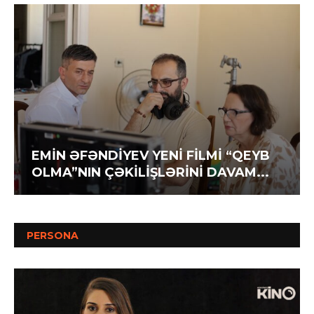
EMİN ƏFƏNDİYEV YENİ FİLMİ “QEYB
OLMA”NIN ÇƏKİLİŞLƏRİNİ DAVAM...
PERSONA