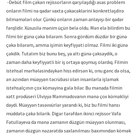
-Debüt film çəkən rejissorların qarşılaşdığı əsas problem
onların filmi nə qədər vaxta çəkəcəklərini konkretləşdirə
bilməmələri olur. Çünkü onların zaman anlayışı bir qədər
fərqlidir. Xüsusilə mənim üçün belə oldu. Mən elə bilirdim bu
filmi bir günə çəkə bilərəm. Sonra gördüm düzdür bir günə
çəkə bilərəm, amma işimin keyfiyyəti olmaz. Filmi iki günə
çəkdik. Tutalım biz bunu beş, ya altı günə çəksəydik, o
zaman daha keyfiyyətli bir iş ortaya qoymuş olardıq. Filmin
istehsal mərhələsindəykən hiss edirsən ki, onu gənc də olsa,
ən azından müəyyən təcrübəsi olan insanlarla işləmək
istehsalçının çox köməyinə gələ bilər. Bu mənada filmin
xətt prodüseri Ülviyyə Məmmədovanın mənə çox köməkliyi
dəydi. Müəyyən təsəvvürlər yarandı ki, biz bu filmi hansı
müddətə çəkə bilərik. Digər tərəfdən ikinci rejissor Vəfa
Fətullayeva da mənə zamanın düzgün müəyyən olunması,
zamanın düzgün nəzarətdə saxlanılması baxımından kömək