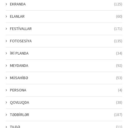
EKRANDA
(125)
ELANLAR
(60)
FESTİVALLAR
(171)
FOTOSESİYA
(135)
İRİ PLANDA
(34)
MEYDANDA
(92)
MÜSAHİBƏ
(53)
PERSONA
(4)
QOVLUQDA
(38)
TƏDBİRLƏR
(187)
TV-DƏ
(11)