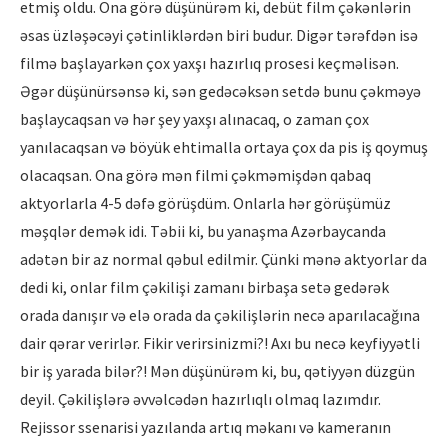
etmiş oldu. Ona görə düşünürəm ki, debüt film çəkənlərin
əsas üzləşəcəyi çətinliklərdən biri budur. Digər tərəfdən isə
filmə başlayarkən çox yaxşı hazırlıq prosesi keçməlisən.
Əgər düşünürsənsə ki, sən gedəcəksən setdə bunu çəkməyə
başlaycaqsan və hər şey yaxşı alınacaq, o zaman çox
yanılacaqsan və böyük ehtimalla ortaya çox da pis iş qoymuş
olacaqsan. Ona görə mən filmi çəkməmişdən qabaq
aktyorlarla 4-5 dəfə görüşdüm. Onlarla hər görüşümüz
məşqlər demək idi. Təbii ki, bu yanaşma Azərbaycanda
adətən bir az normal qəbul edilmir. Çünki mənə aktyorlar da
dedi ki, onlar film çəkilişi zamanı birbaşa setə gedərək
orada danışır və elə orada da çəkilişlərin necə aparılacağına
dair qərar verirlər. Fikir verirsinizmi?! Axı bu necə keyfiyyətli
bir iş yarada bilər?! Mən düşünürəm ki, bu, qətiyyən düzgün
deyil. Çəkilişlərə əvvəlcədən hazırlıqlı olmaq lazımdır.
Rejissor ssenarisi yazılanda artıq məkanı və kameranın