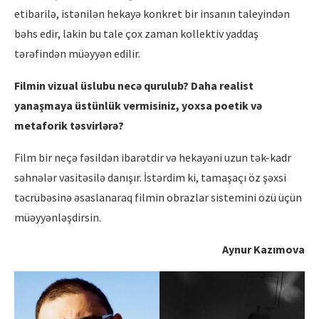
etibarilə, istənilən hekayə konkret bir insanın taleyindən
bəhs edir, lakin bu tale çox zaman kollektiv yaddaş
tərəfindən müəyyən edilir.
Filmin vizual üslubu nec
ə
qurulub? Daha realist
yanaşmaya üstünlük vermisiniz, yoxsa poetik v
ə
metaforik t
ə
svirl
ə
r
ə
?
Film bir neçə fəsildən ibarətdir və hekayəni uzun tək-kadr
səhnələr vasitəsilə danışır. İstərdim ki, tamaşaçı öz şəxsi
təcrübəsinə əsaslanaraq filmin obrazlar sistemini özü üçün
müəyyənləşdirsin.
Aynur Kazımova