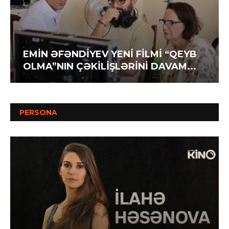
EMİN ƏFƏNDİYEV YENİ FİLMİ “QEYB
OLMA”NIN ÇƏKİLİŞLƏRİNİ DAVAM...
PERSONA