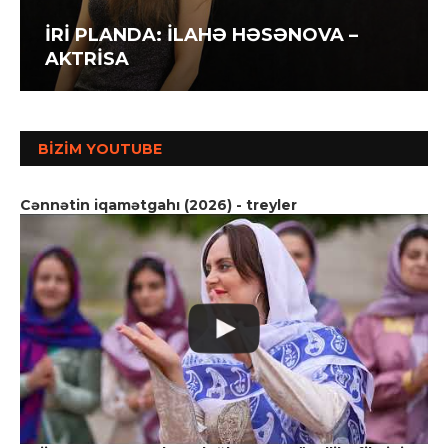
İRİ PLANDA: İLAHƏ HƏSƏNOVA –
AKTRİSA
BIZIM YOUTUBE
Cənnətin iqamətgahı (2026) - treyler