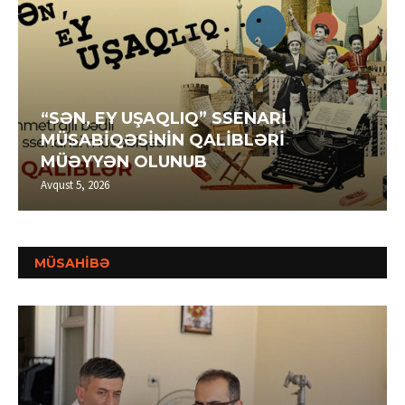
“SƏN, EY UŞAQLIQ” SSENARİ
MÜSABİQƏSİNİN QALİBLƏRİ
MÜƏYYƏN OLUNUB
Avqust 5, 2026
MÜSAHİBƏ