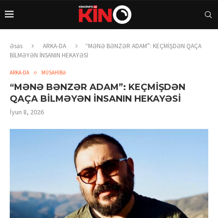
Əsas
ARKA-DA
“MƏNƏ BƏNZƏR ADAM”: KEÇMİŞDƏN QAÇA
BİLMƏYƏN İNSANIN HEKAYƏSİ
ARKA-DA
MÜSAHİBƏ
“MƏNƏ BƏNZƏR ADAM”: KEÇMİŞDƏN
QAÇA BİLMƏYƏN İNSANIN HEKAYƏSİ
İyun 8, 2026