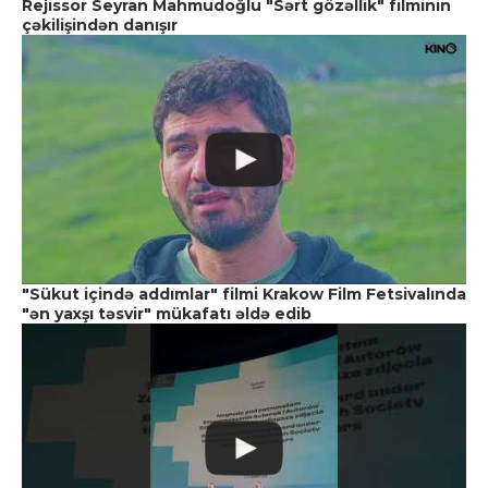
Rejissor Seyran Mahmudoğlu "Sərt gözəllik" filminin
çəkilişindən danışır
"Sükut içində addımlar" filmi Krakow Film Fetsivalında
"ən yaxşı təsvir" mükafatı əldə edib