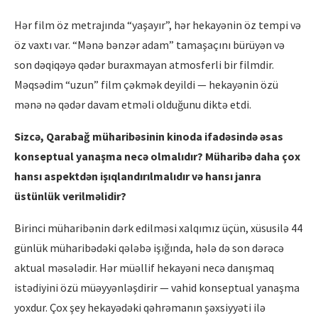
Hər film öz metrajında “yaşayır”, hər hekayənin öz tempi və
öz vaxtı var. “Mənə bənzər adam” tamaşaçını bürüyən və
son dəqiqəyə qədər buraxmayan atmosferli bir filmdir.
Məqsədim “uzun” film çəkmək deyildi — hekayənin özü
mənə nə qədər davam etməli olduğunu diktə etdi.
Sizc
ə
, Qaraba
ğ mü
harib
ə
sinin kinoda ifad
ə
sind
ə
ə
sas
konseptual yanaş
ma nec
ə
olmalıdı
r? M
ü
harib
ə
daha çox
hansı
aspektd
ə
n işı
qland
ırılmalıdır v
ə
hans
ı janra
üstünlük verilm
ə
lidir?
Birinci müharibənin dərk edilməsi xalqımız üçün, xüsusilə 44
günlük müharibədəki qələbə işığında, hələ də son dərəcə
aktual məsələdir. Hər müəllif hekayəni necə danışmaq
istədiyini özü müəyyənləşdirir — vahid konseptual yanaşma
yoxdur. Çox şey hekayədəki qəhrəmanın şəxsiyyəti ilə