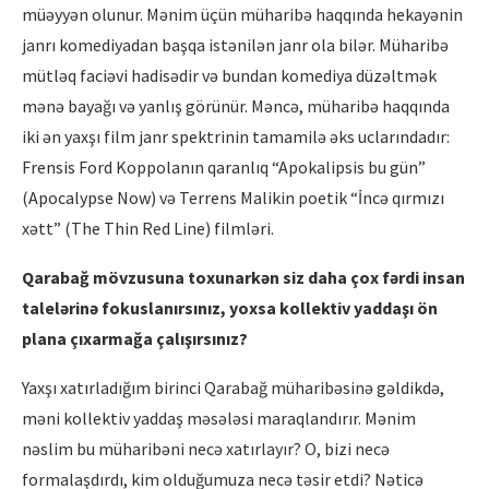
müəyyən olunur. Mənim üçün müharibə haqqında hekayənin
janrı komediyadan başqa istənilən janr ola bilər. Müharibə
mütləq faciəvi hadisədir və bundan komediya düzəltmək
mənə bayağı və yanlış görünür. Məncə, müharibə haqqında
iki ən yaxşı film janr spektrinin tamamilə əks uclarındadır:
Frensis Ford Koppolanın qaranlıq “Apokalipsis bu gün”
(Apocalypse Now) və Terrens Malikin poetik “İncə qırmızı
xətt” (The Thin Red Line) filmləri.
Qarabağ mövzusuna toxunark
ə
n siz daha çox f
ə
rdi insan
talel
ə
rin
ə
fokuslan
ırsınız, yoxsa kollektiv yaddaşı ön
plana çı
xarma
ğa çalışırsını
z?
Yaxşı xatırladığım birinci Qarabağ müharibəsinə gəldikdə,
məni kollektiv yaddaş məsələsi maraqlandırır. Mənim
nəslim bu müharibəni necə xatırlayır? O, bizi necə
formalaşdırdı, kim olduğumuza necə təsir etdi? Nəticə