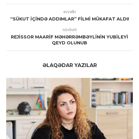
əvvəlki
“SÜKUT İÇİNDƏ ADDIMLAR” FİLMİ MÜKAFAT ALDI!
növbəti
REJİSSOR MAARİF MƏHƏRRƏMBƏYLİNİN YUBİLEYİ
QEYD OLUNUB
ƏLAQƏDAR YAZILAR