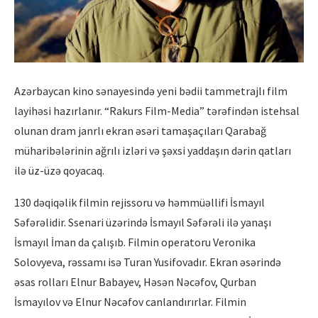
Azərbaycan kino sənayesində yeni bədii tammetrajlı film
layihəsi hazırlanır. “Rakurs Film-Media” tərəfindən istehsal
olunan dram janrlı ekran əsəri tamaşaçıları Qarabağ
müharibələrinin ağrılı izləri və şəxsi yaddaşın dərin qatları
ilə üz-üzə qoyacaq.
130 dəqiqəlik filmin rejissoru və həmmüəllifi İsmayıl
Səfərəlidir. Ssenari üzərində İsmayıl Səfərəli ilə yanaşı
İsmayıl İman da çalışıb. Filmin operatoru Veronika
Solovyeva, rəssamı isə Turan Yusifovadır. Ekran əsərində
əsas rolları Elnur Babayev, Həsən Nəcəfov, Qurban
İsmayılov və Elnur Nəcəfov canlandırırlar. Filmin