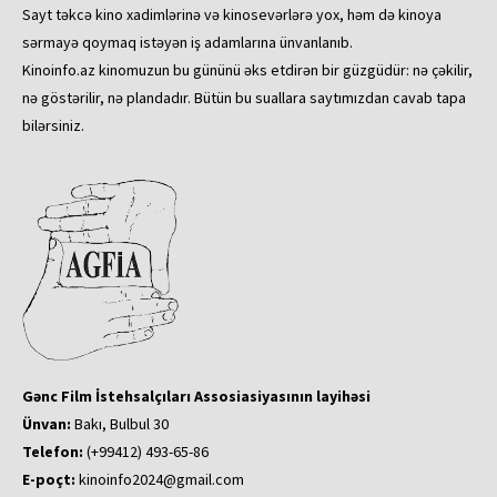
Sayt təkcə kino xadimlərinə və kinosevərlərə yox, həm də kinoya
sərmayə qoymaq istəyən iş adamlarına ünvanlanıb.
Kinoinfo.az kinomuzun bu gününü əks etdirən bir güzgüdür: nə çəkilir,
nə göstərilir, nə plandadır. Bütün bu suallara saytımızdan cavab tapa
bilərsiniz.
Gənc Film İstehsalçıları Assosiasiyasının layihəsi
Ünvan:
Bakı, Bulbul 30
Telefon:
(+99412) 493-65-86
E-poçt:
kinoinfo2024@gmail.com