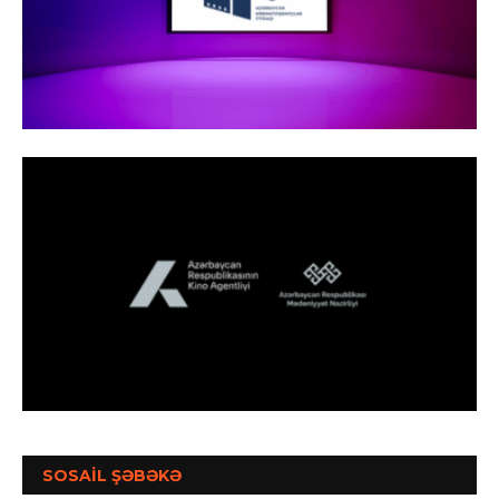
SOSAİL ŞƏBƏKƏ