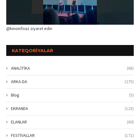
@kinoinfoaz ziyarət edin
KATEQORIYALAR
ANALİTİKA
(68)
ARKA-DA
(275)
Blog
(5)
EKRANDA
(125)
ELANLAR
(60)
FESTİVALLAR
(171)