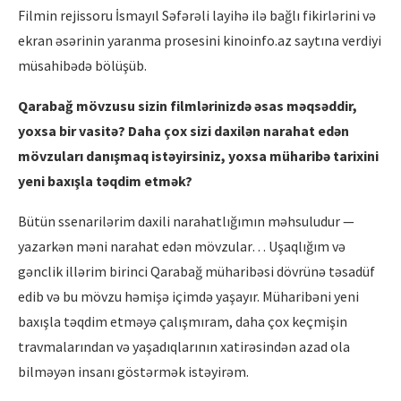
Filmin rejissoru İsmayıl Səfərəli layihə ilə bağlı fikirlərini və
ekran əsərinin yaranma prosesini kinoinfo.az saytına verdiyi
müsahibədə bölüşüb.
Qarabağ mövzusu sizin filml
ə
rinizd
ə
ə
sas m
ə
qs
ə
ddir,
yoxsa bir vasit
ə
? Daha çox sizi daxil
ə
n narahat ed
ə
n
mövzuları danışmaq ist
ə
yirsiniz, yoxsa mü
harib
ə
tarixini
yeni baxışla t
ə
qdim etm
ə
k?
Bütün ssenarilərim daxili narahatlığımın məhsuludur —
yazarkən məni narahat edən mövzular… Uşaqlığım və
gənclik illərim birinci Qarabağ müharibəsi dövrünə təsadüf
edib və bu mövzu həmişə içimdə yaşayır. Müharibəni yeni
baxışla təqdim etməyə çalışmıram, daha çox keçmişin
travmalarından və yaşadıqlarının xatirəsindən azad ola
bilməyən insanı göstərmək istəyirəm.