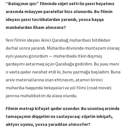
“Balı
q
çını
n q
ızı
” filmind
ə
süjet x
ə
tti il
ə
ş
ə
xsi h
ə
yatınız
arasında mü
ə
yy
ə
n paralell
ə
r hiss olunurdu. Bu filmin
ideyası ş
ə
xsi t
ə
crüb
ə
l
ə
rd
ə
n yaranıb, yoxsa baş
qa
m
ə
nb
ə
l
ə
rd
ə
n ilham alm
ısını
z?
Yeni filmin ideyası ikinci Qarabağ müharibəsi bitdikdən
dərhal sonra yarandı. Müharibə dövründə müntəzəm olaraq
eyni yuxunu görürdüm — müharibədə itkin düşmüş
qardaşımı axtarmaq üçün Qarabağa gedirdim. Bu yuxu məni
o vaxta qədər narahat etdi ki, bunu yazmağa başladım. Buna
arxiv materiallarına olan ehtirasım, atamın birinci
müharibə haqqında hekayələri və yol filmi (road movie)
janrına məhəbbətim də əlavə olundu.
Filmin metrajı kifay
ə
t q
ə
d
ə
r uzundur. Bu uzunluq
ə
rzind
ə
tamaşaçını
n diqq
ə
tini n
ə
saxlayacaq: süjetin inkişafı,
aktyor oyunu, yoxsa yaradılan atmosfer?