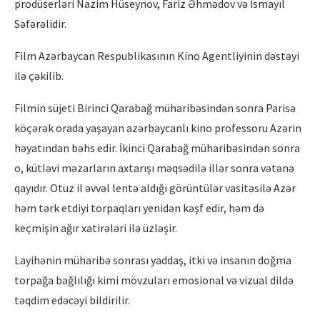
prodüserləri Nazim Hüseynov, Fariz Əhmədov və İsmayıl
Səfərəlidir.
Film Azərbaycan Respublikasının Kino Agentliyinin dəstəyi
ilə çəkilib.
Filmin süjeti Birinci Qarabağ müharibəsindən sonra Parisə
köçərək orada yaşayan azərbaycanlı kino professoru Azərin
həyatından bəhs edir. İkinci Qarabağ müharibəsindən sonra
o, kütləvi məzarların axtarışı məqsədilə illər sonra vətənə
qayıdır. Otuz il əvvəl lentə aldığı görüntülər vasitəsilə Azər
həm tərk etdiyi torpaqları yenidən kəşf edir, həm də
keçmişin ağır xatirələri ilə üzləşir.
Layihənin müharibə sonrası yaddaş, itki və insanın doğma
torpağa bağlılığı kimi mövzuları emosional və vizual dildə
təqdim edəcəyi bildirilir.