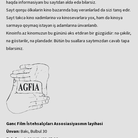
haqda informasiyanı bu saytdan əldə edə bilərsiz.
Sayt qonşu ölkələrin kino bazarında baş verənlərləd də sizi tanış edir.
Sayt təkcə kino xadimlərinə və kinosevərlərə yox, həm də kinoya
sərmayə qoymaq istəyən iş adamlarına ünvanlanıb.
Kinoinfo.az kinomuzun bu gününü əks etdirən bir güzgüdür: nə çəkilir,
nə göstərilir, nə plandadır. Bütün bu suallara saytımızdan cavab tapa
bilərsiniz.
Gənc Film İstehsalçıları Assosiasiyasının layihəsi
Ünvan:
Bakı, Bulbul 30