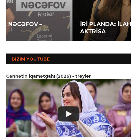
İRİ PLANDA: İLAHƏ HƏSƏNOVA –
AKTRİSA
BIZIM YOUTUBE
Cənnətin iqamətgahı (2026) - treyler