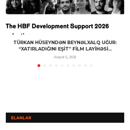
TÜRKAN HÜSEYNDƏN BEYNƏLXALQ UĞUR:
“XATIRLADIĞINI EŞİT” FİLM LAYİHƏSİ...
Avqust 5, 2026
ELANLAR