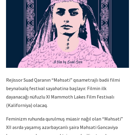
Rejissor Suad Qaranın “Məhsəti” qısametrajlı bədii filmi
beynəlxalq festival səyahətinə başlayır. Filmin ilk
dayanacağı nüfuzlu XI Mammoth Lakes Film Festivalı
(Kaliforniya) olacaq.
Feminizm ruhunda qurulmuş müasir nağıl olan “Məhsəti”
XII əsrdə yaşamış azərbaycanlı şairə Məhsəti Gəncəviyə