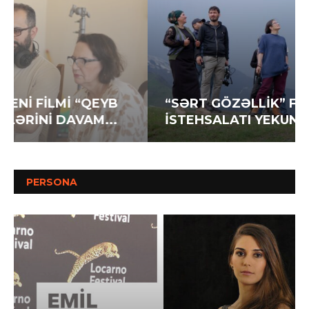
“SƏRT GÖZƏLLİK” FİLMİNİN
İSTEHSALATI YEKUNLAŞIR
PERSONA