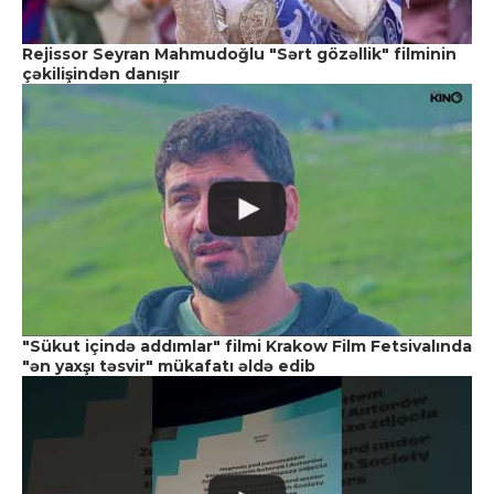
Rejissor Seyran Mahmudoğlu "Sərt gözəllik" filminin
çəkilişindən danışır
"Sükut içində addımlar" filmi Krakow Film Fetsivalında
"ən yaxşı təsvir" mükafatı əldə edib