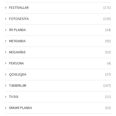
FESTİVALLAR
(171)
FOTOSESİYA
(135)
İRİ PLANDA
(34)
MEYDANDA
(92)
MÜSAHİBƏ
(52)
PERSONA
(4)
QOVLUQDA
(37)
TƏDBİRLƏR
(187)
TV-DƏ
(11)
ÜMUMİ PLANDA
(52)