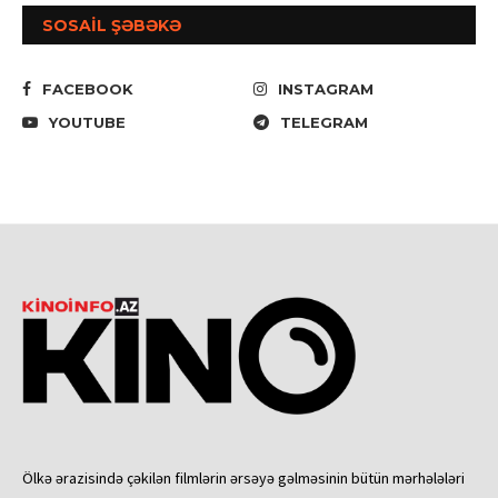
SOSAİL ŞƏBƏKƏ
FACEBOOK
INSTAGRAM
YOUTUBE
TELEGRAM
Ölkə ərazisində çəkilən filmlərin ərsəyə gəlməsinin bütün mərhələləri