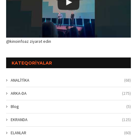
@kinoinfoaz ziyarət edin
KATEQORIYALAR
ANALİTİKA
(68)
ARKA-DA
(275)
Blog
(5)
EKRANDA
(125)
ELANLAR
(60)