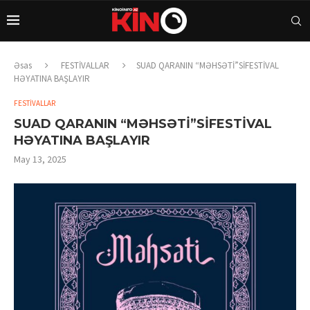
Əsas
FESTİVALLAR
SUAD QARANIN “MƏHSƏTİ”SİFESTİVAL
HƏYATINA BAŞLAYIR
FESTİVALLAR
SUAD QARANIN “MƏHSƏTİ”SİFESTİVAL
HƏYATINA BAŞLAYIR
May 13, 2025