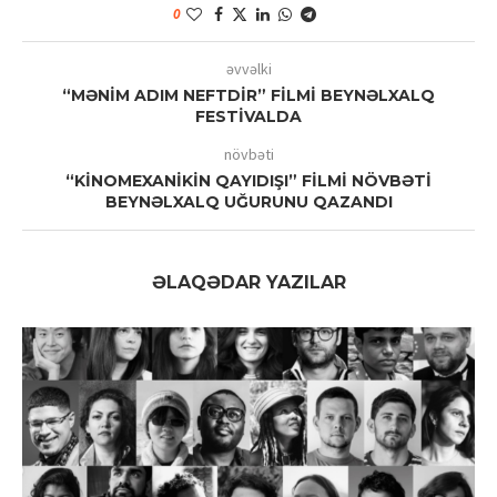
0
əvvəlki
“MƏNİM ADIM NEFTDİR” FİLMİ BEYNƏLXALQ
FESTİVALDA
növbəti
“KİNOMEXANİKİN QAYIDIŞI” FİLMİ NÖVBƏTİ
BEYNƏLXALQ UĞURUNU QAZANDI
ƏLAQƏDAR YAZILAR