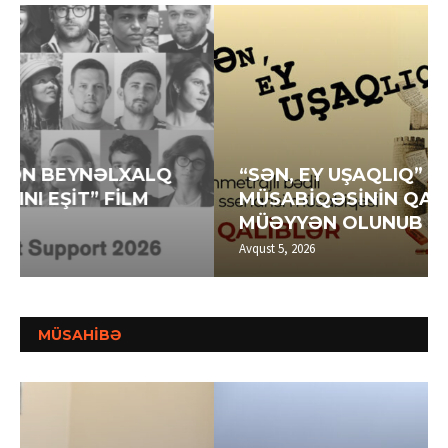
“SƏN, EY UŞAQLIQ” SSENARİ
MÜSABİQƏSİNİN QALİBLƏRİ
MÜƏYYƏN OLUNUB
Avqust 5, 2026
MÜSAHİBƏ