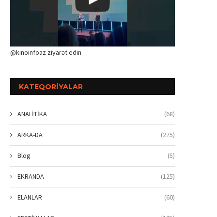
@kinoinfoaz ziyarət edin
KATEQORIYALAR
ANALİTİKA
(68)
ARKA-DA
(275)
Blog
(5)
EKRANDA
(125)
ELANLAR
(60)