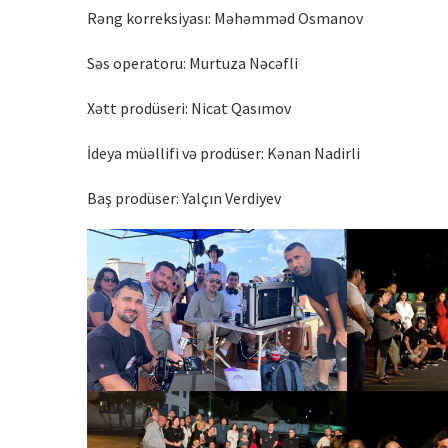
Rəng korreksiyası: Məhəmməd Osmanov
Səs operatoru: Murtuza Nəcəfli
Xətt prodüseri: Nicat Qasımov
İdeya müəllifi və prodüser: Kənan Nadirli
Baş prodüser: Yalçın Verdiyev