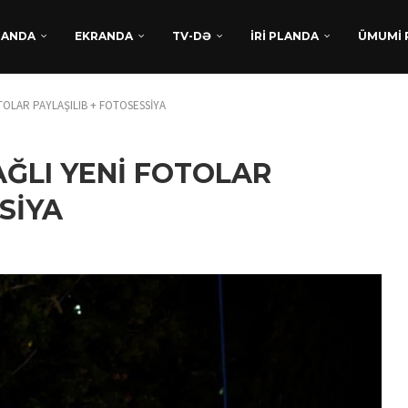
DANDA
EKRANDA
TV-DƏ
İRİ PLANDA
ÜMUMİ 
OTOLAR PAYLAŞILIB + FOTOSESSİYA
BAĞLI YENİ FOTOLAR
SİYA
TÜRKAN HÜSEYNDƏN
BEYNƏLXALQ UĞUR:
“XATIRLADIĞINI EŞİT” FİLM
LAYİHƏSİ...
Avqust 5, 2026