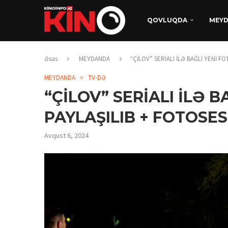
QOVLUQDA
MEY
Əsas
MEYDANDA
“ÇİLOV” SERİALI İLƏ BAĞLI YENİ F
MEYDANDA
TV-DƏ
“ÇİLOV” SERİALI İLƏ 
PAYLAŞILIB + FOTOSES
Avqust 6, 2024