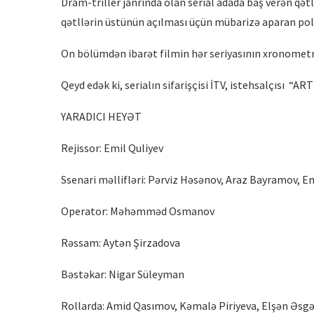
Dram-triller janrında olan serial adada baş verən qət
qətllərin üstünün açılması üçün mübarizə aparan polis
On bölümdən ibarət filmin hər seriyasının xronometraj
Qeyd edək ki, serialın sifarişçisi İTV, istehsalçısı “A
YARADICI HEYƏT
Rejissor: Emil Quliyev
Ssenari məllifləri: Pərviz Həsənov, Araz Bayramov, Em
Operator: Məhəmməd Osmanov
Rəssam: Aytən Şirzadova
Bəstəkar: Nigar Süleyman
Rollarda: Amid Qasımov, Kəmalə Piriyeva, Elşən Əsgər