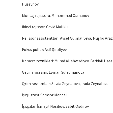
Hüseynov
Montaj rejissoru: Məhəmməd Osmanov
İkinci rejissor: Cavid Məlikli
Rejissor assistentləri: Aysel Gülmalıyeva, Müşfiq Araz
Fokus puller: Asif Şirəliyev
Kamera texnikləri: Murad Allahverdiyev, Fəridəli Həs
Geyim rəssamı: Ləman Süleymanova
Qrim rəssamlaır: Sevda Zeynalova, İradə Zeynalova
İşıq ustası: Samsor Manqal
İşıqçılar: İsmayıl Nəsibov, Sabit Qədirov