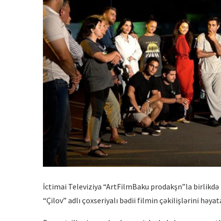
İctimai Televiziya “ArtFilmBaku prodakşn”la birlikdə
“Çilov” adlı çoxseriyalı bədii filmin çəkilişlərini həyata