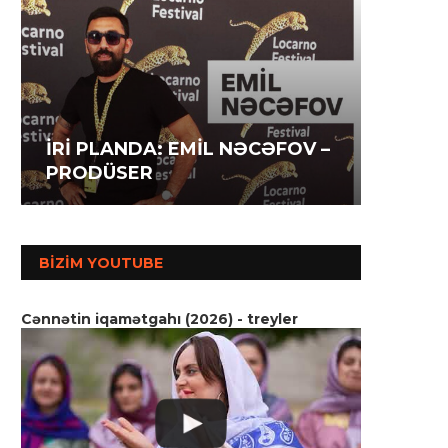
İRİ P
İRİ PLANDA: İLAHƏ
İRİ P
AĞAZA
HƏSƏNOVA – AKTRİSA
MƏMM
SSENA
BIZIM YOUTUBE
Cənnətin iqamətgahı (2026) - treyler