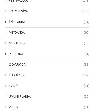
FESTİVALLAR
(171)
FOTOSESİYA
(135)
İRİ PLANDA
(34)
MEYDANDA
(92)
MÜSAHİBƏ
(53)
PERSONA
(4)
QOVLUQDA
(38)
TƏDBİRLƏR
(187)
TV-DƏ
(11)
ÜMUMİ PLANDA
(52)
VİDEO
(31)