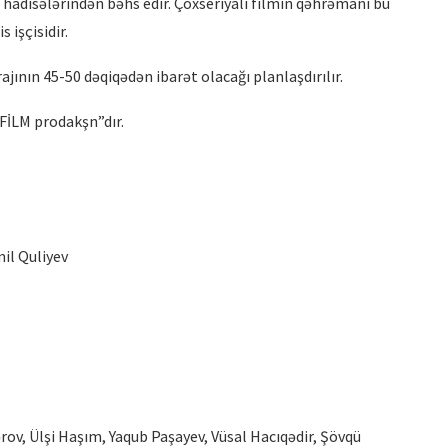
l hadisələrindən bəhs edir. Çoxseriyalı filmin qəhrəmanı bu
 işçisidir.
ının 45-50 dəqiqədən ibarət olacağı planlaşdırılır.
RTFİLM prodakşn”dır.
İRİ PLANDA: EMİL NƏCƏFOV –
PRODÜSER
il Quliyev
ov, Ülşi Haşım, Yaqub Paşayev, Vüsal Hacıqədir, Şövqü