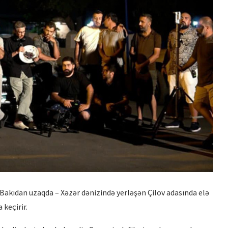
HUBERT BALS FUND QALİBİ
TÜRKAN HÜSEYN
“XATIRLADIĞINI EŞİT”...
 Bakıdan uzaqda – Xəzər dənizində yerləşən Çilov adasında elə
 keçirir.