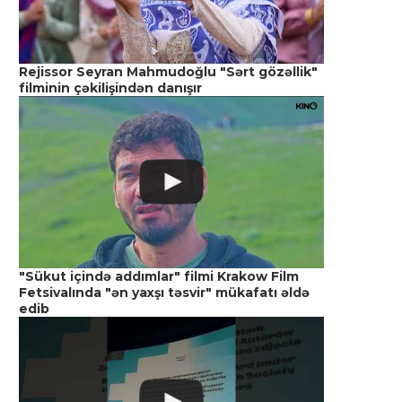
Rejissor Seyran Mahmudoğlu "Sərt gözəllik"
filminin çəkilişindən danışır
"Sükut içində addımlar" filmi Krakow Film
Fetsivalında "ən yaxşı təsvir" mükafatı əldə
edib