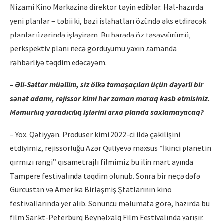
Nizami Kino Mərkəzinə direktor təyin ediblər. Hal-hazırda
yeni planlar – təbii ki, bəzi islahatları özündə əks etdirəcək
planlar üzərində işləyirəm. Bu barədə öz təsəvvürümü,
perkspektiv planı necə gördüyümü yaxın zamanda
rəhbərliyə təqdim edəcəyəm.
– Əli-Səttar müəllim, siz ölkə tamaşaçıları üçün dəyərli bir
sənət adamı, rejissor kimi hər zaman maraq kəsb etmisiniz.
Məmurluq yaradıcılıq işlərini arxa planda saxlamayacaq?
– Yox. Qətiyyən. Prodüser kimi 2022-ci ildə çəkilişini
etdiyimiz, rejissorluğu Azər Quliyevə məxsus “İkinci planetin
qırmızı rəngi” qısametrajlı filmimiz bu ilin mart ayında
Tampere festivalında təqdim olunub. Sonra bir neçə dəfə
Gürcüstan və Amerika Birləşmiş Ştatlarının kino
festivallarında yer alıb. Sonuncu məlumata görə, hazırda bu
film Sankt-Peterburq Beynəlxalq Film Festivalında yarışır.