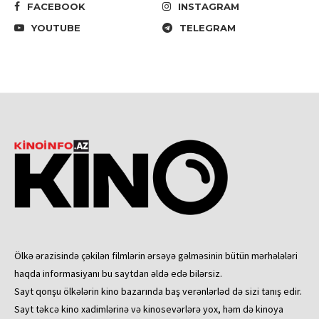
FACEBOOK
INSTAGRAM
YOUTUBE
TELEGRAM
Ölkə ərazisində çəkilən filmlərin ərsəyə gəlməsinin bütün mərhələləri
haqda informasiyanı bu saytdan əldə edə bilərsiz.
Sayt qonşu ölkələrin kino bazarında baş verənlərləd də sizi tanış edir.
Sayt təkcə kino xadimlərinə və kinosevərlərə yox, həm də kinoya