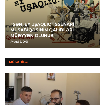
“SƏN, EY UŞAQLIQ” SSENARİ
MÜSABİQƏSİNİN QALİBLƏRİ
MÜƏYYƏN OLUNUB
Avqust 5, 2026
MÜSAHİBƏ