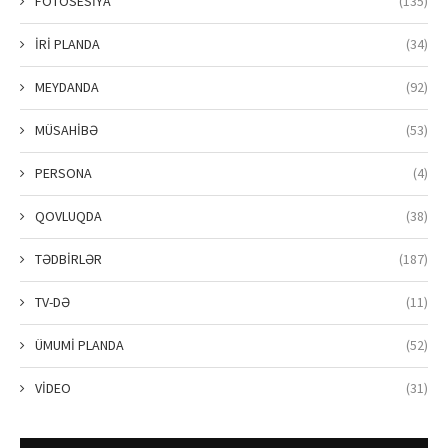
FOTOSESİYA
(135)
İRİ PLANDA
(34)
MEYDANDA
(92)
MÜSAHİBƏ
(53)
PERSONA
(4)
QOVLUQDA
(38)
TƏDBİRLƏR
(187)
TV-DƏ
(11)
ÜMUMİ PLANDA
(52)
VİDEO
(31)