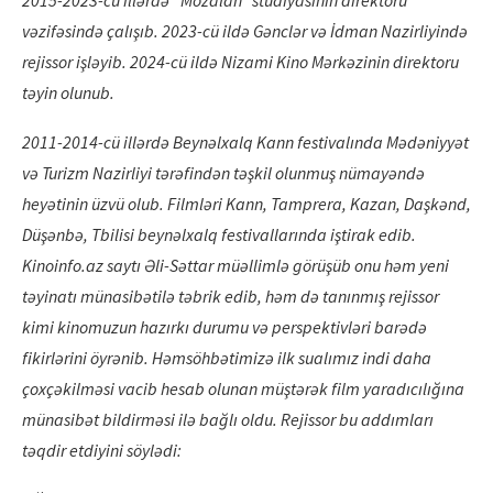
2015-2023-cü illərdə
“
Mozalan” studiyasının direktoru
və
zif
ə
sind
ə çalışıb. 2023-cü ildə
G
ənclər və İdman Nazirliyində
rejissor işləyib. 2024-cü ildə
Nizami Kino Mərkəzinin direktoru
təyin olunub.
2011-2014-cü illərdə Beynə
lxalq Kann festival
ında Mədəniyyət
və Turizm Nazirliyi tərə
find
ən təşkil olunmuş nümayəndə
heyətinin üzvü olub. Filmləri Kann, Tamprera, Kazan, Daşkə
nd,
D
üşənbə, Tbilisi beynə
lxalq festivallar
ında iştirak edib.
Kinoinfo.az saytı Əli-Səttar müəllimlə görüşüb onu həm yeni
təyinatı münasibətilə təbrik edib, həm də tanınmış rejissor
kimi kinomuzun hazırkı durumu və perspektivləri barədə
fikirlərini öyrənib. Həmsöhbətimizə ilk sualımız indi daha
çoxçəkilməsi vacib hesab olunan müştərək film yaradıcılığına
münasibət bildirməsi
ilə bağlı oldu. Rejissor bu addımları
təqdir etdiyini söylədi: