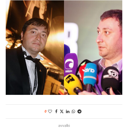
0
əvvəlki