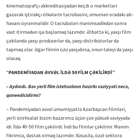
kinematoqrafçı akkreditasiyadan keçib o marketləri
gəzərək iştirakçı ölkələrin təcrübəsini, ümumən oradakı ab-
havanı öyrənməlidir. O təcrübələri mənimsədikdən sonra
vaxt itirmədən işə başlamaq lazımdır. Əlbəttə ki, yaxşı film
çəkiləndə yaxşı prodüserlər də, yaxşı distribütorlar da
tapmaq olar. Əgər filmin özü yaxşıdırsa, onun taleyi də yaxşı
olacaq.
“
PANDEMİYADAN ƏVVƏL İLDƏ 50 FİLM ÇƏKİLİRDİ”
– Aydındı. Bəs yerli film istehsalının hazırkı vəziyyəti necə,
qaneedicidirmi?
– Pandemiyadan əvvəl ümumiyyətlə Azərbaycan filmləri,
yerli istehsalat bizim bazarımız üçün çox yüksək səviyyədə
idi. İldə 40-50 film çəkilirdi. İndi bu filmlər çəkilmir. Mənim
fikrimcə, dəstək olmaq lazımdır. Xüsusilə, özəl sektora