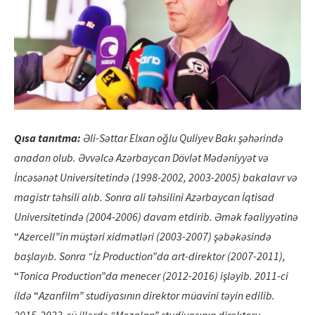
Qısa tanıtma:
Əli-Sə
ttar Elxan o
ğlu Quliyev Bakı şəhərində
anadan olub. Əvvəlcə Azərbaycan D
ö
vlət Mədəniyyət və
İncəsənət Universitetində (1998-2002, 2003-2005) bakalavr və
magistr təhsili alıb. Sonra ali təhsilini Azərbaycan İqtisad
Universitetində (2004-2006) davam etdirib. Əmək fəaliyyətinə
“
Azercell”in müştəri xidmətləri (2003-2007) şəbəkəsində
başlayıb.
Sonra “İz Production”da art-direktor (2007-2011),
“
Tonica Production”
da menecer (2012-2016) işləyib. 2011-ci
ildə
“
Azanfilm” studiyasının direktor müavini təyin edilib.