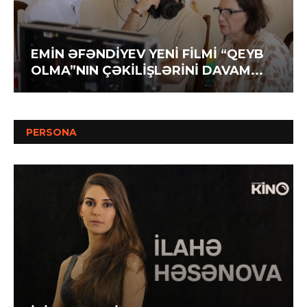
EMİN ƏFƏNDİYEV YENİ FİLMİ “QEYB
OLMA”NIN ÇƏKİLİŞLƏRİNİ DAVAM...
PERSONA