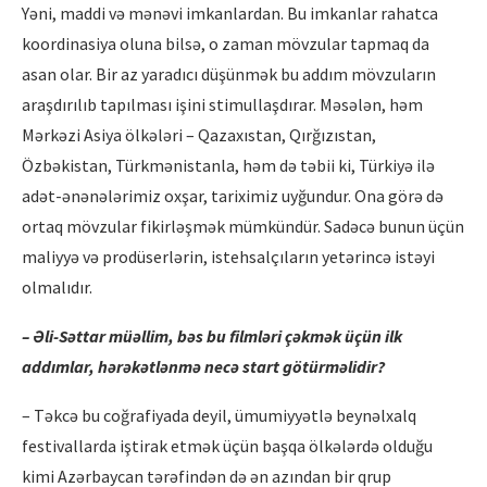
Yəni, maddi və mənəvi imkanlardan. Bu imkanlar rahatca
koordinasiya oluna bilsə, o zaman mövzular tapmaq da
asan olar. Bir az yaradıcı düşünmək bu addım mövzuların
araşdırılıb tapılması işini stimullaşdırar. Məsələn, həm
Mərkəzi Asiya ölkələri – Qazaxıstan, Qırğızıstan,
Özbəkistan, Türkmənistanla, həm də təbii ki, Türkiyə ilə
adət-ənənələrimiz oxşar, tariximiz uyğundur. Ona görə də
ortaq mövzular fikirləşmək mümkündür. Sadəcə bunun üçün
maliyyə və prodüserlərin, istehsalçıların yetərincə istəyi
olmalıdır.
– Əli-Səttar müəllim, bəs bu filmləri çəkmək üçün ilk
addımlar, hərəkətlənmə necə start götürməlidir?
– Təkcə bu coğrafiyada deyil, ümumiyyətlə beynəlxalq
festivallarda iştirak etmək üçün başqa ölkələrdə olduğu
kimi Azərbaycan tərəfindən də ən azından bir qrup