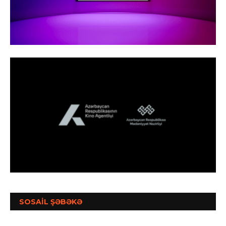
SOSAİL ŞƏBƏKƏ