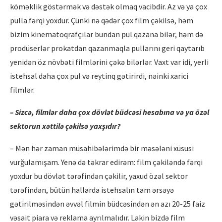
köməklik göstərmək və dəstək olmaq vacibdir. Az və ya çox
pulla fərqi yoxdur. Çünki nə qədər çox film çəkilsə, həm
bizim kinematoqrafçılar bundan pul qazana bilər, həm də
prodüserlər prokatdan qazanmaqla pullarını geri qaytarıb
yenidən öz növbəti filmlərini çəkə bilərlər. Vaxt var idi, yerli
istehsal daha çox pul və reytinq gətirirdi, nəinki xarici
filmlər.
– Sizcə, filmlər daha çox dövlət büdcəsi hesabına və ya özəl
sektorun xəttilə çəkilsə yaxşıdır?
– Mən hər zaman müsahibələrimdə bir məsələni xüsusi
vurğulamışam. Yenə də təkrar edirəm: film çəkiləndə fərqi
yoxdur bu dövlət tərəfindən çəkilir, yaxud özəl sektor
tərəfindən, bütün hallarda istehsalın tam ərsəyə
gətirilməsindən əvvəl filmin büdcəsindən ən azı 20-25 faiz
vəsait piara və reklama ayrılmalıdır. Lakin bizdə film