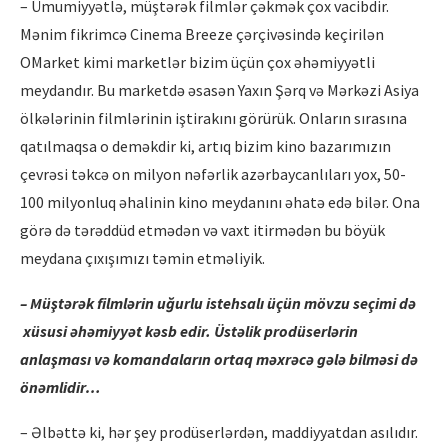
– Ümumiyyətlə, müştərək filmlər çəkmək çox vacibdir.
Mənim fikrimcə Cinema Breeze çərçivəsində keçirilən
OMarket kimi marketlər bizim üçün çox əhəmiyyətli
meydandır. Bu marketdə əsasən Yaxın Şərq və Mərkəzi Asiya
ölkələrinin filmlərinin iştirakını görürük. Onların sırasına
qatılmaqsa o deməkdir ki, artıq bizim kino bazarımızın
çevrəsi təkcə on milyon nəfərlik azərbaycanlıları yox, 50-
100 milyonluq əhalinin kino meydanını əhatə edə bilər. Ona
görə də tərəddüd etmədən və vaxt itirmədən bu böyük
meydana çıxışımızı təmin etməliyik.
– Müştərək filmlərin uğurlu istehsalı üçün mövzu seçimi də
xüsusi əhəmiyyət kəsb edir. Üstəlik prodüserlərin
anlaşması və komandaların ortaq məxrəcə gələ bilməsi də
önəmlidir…
– Əlbəttə ki, hər şey prodüserlərdən, maddiyyatdan asılıdır.