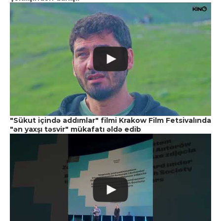
"Sükut içində addımlar" filmi Krakow Film Fetsivalında
"ən yaxşı təsvir" mükafatı əldə edib