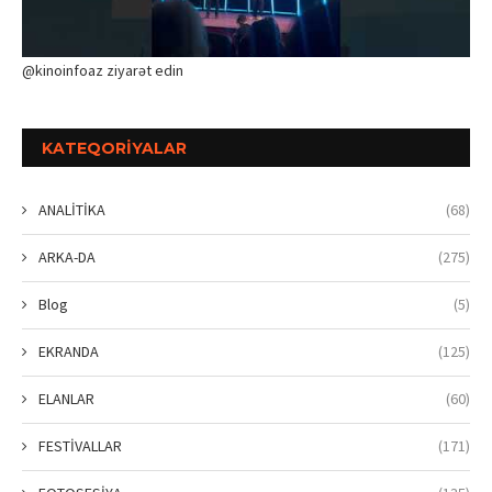
@kinoinfoaz ziyarət edin
KATEQORIYALAR
ANALİTİKA
(68)
ARKA-DA
(275)
Blog
(5)
EKRANDA
(125)
ELANLAR
(60)
FESTİVALLAR
(171)