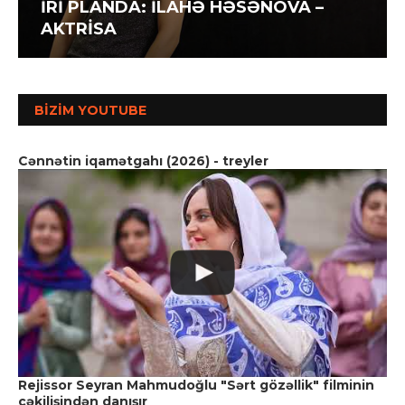
İRİ PLANDA: İLAHƏ HƏSƏNOVA –
AKTRİSA
BIZIM YOUTUBE
Cənnətin iqamətgahı (2026) - treyler
Rejissor Seyran Mahmudoğlu "Sərt gözəllik" filminin
çəkilişindən danışır