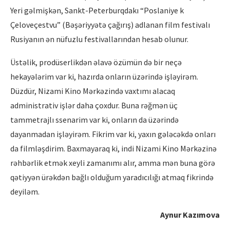
Yeri gəlmişkən, Sankt-Peterburqdakı “Poslaniye k
Çeloveçestvu” (Bəşəriyyətə çağırış) adlanan film festivalı
Rusiyanın ən nüfuzlu festivallarından hesab olunur.
Üstəlik, prodüserlikdən əlavə özümün də bir neçə
hekayələrim var ki, hazırda onların üzərində işləyirəm.
Düzdür, Nizami Kino Mərkəzində vaxtımı alacaq
administrativ işlər daha çoxdur. Buna rəğmən üç
tammetrajlı ssenarim var ki, onların da üzərində
dayanmadan işləyirəm. Fikrim var ki, yaxın gələcəkdə onları
da filmləşdirim. Baxmayaraq ki, indi Nizami Kino Mərkəzinə
rəhbərlik etmək xeyli zamanımı alır, amma mən buna görə
qətiyyən ürəkdən bağlı olduğum yaradıcılığı atmaq fikrində
deyiləm.
Aynur Kazımova