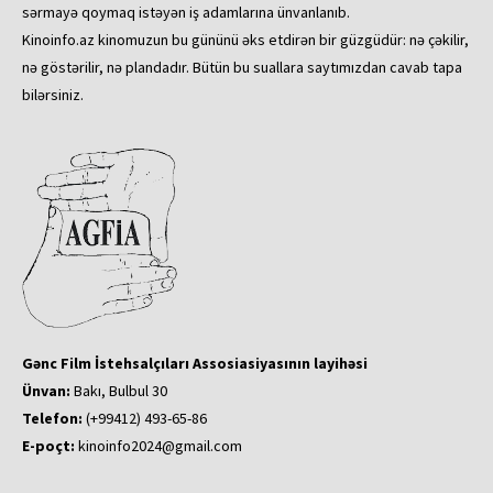
sərmayə qoymaq istəyən iş adamlarına ünvanlanıb.
Kinoinfo.az kinomuzun bu gününü əks etdirən bir güzgüdür: nə çəkilir,
nə göstərilir, nə plandadır. Bütün bu suallara saytımızdan cavab tapa
bilərsiniz.
Gənc Film İstehsalçıları Assosiasiyasının layihəsi
Ünvan:
Bakı, Bulbul 30
Telefon:
(+99412) 493-65-86
E-poçt:
kinoinfo2024@gmail.com