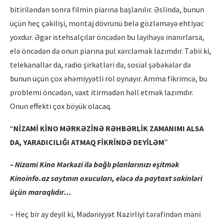
bitiriləndən sonra filmin piarına başlanılır. Əslində, bunun
üçün heç çəkilişi, montaj dövrünü belə gözləməyə ehtiyac
yoxdur. Əgər istehsalçılar öncədən bu layihəyə inanırlarsa,
elə öncədən də onun piarına pul xərcləmək lazımdır. Təbii ki,
telekanallar da, radio şirkətləri də, sosial şəbəkələr də
bunun üçün çox əhəmiyyətli rol oynayır. Amma fikrimcə, bu
problemi öncədən, vaxt itirmədən həll etmək lazımdır.
Onun effekti çox böyük olacaq.
“
NİZAMİ KİNO MƏRKƏZİNƏ RƏHBƏRLİK ZAMANIMI ALSA
DA, YARADICILIĞI ATMAQ FİKRİNDƏ DEYİLƏM
”
– Nizami Kino Mərkəzi ilə bağlı planlarınızı eşitmək
Kinoinfo.az saytının oxucuları, eləcə də paytaxt sakinləri
üçün maraqlıdır…
– Heç bir ay deyil ki, Mədəniyyət Nazirliyi tərəfindən məni