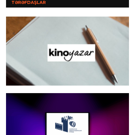
TƏRƏFDAŞLAR