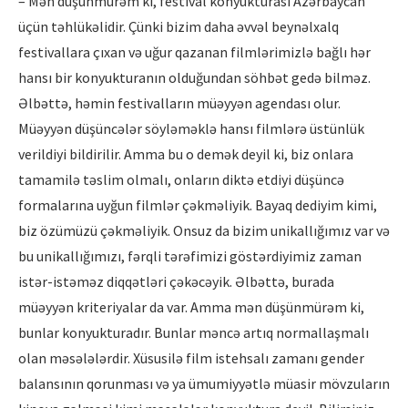
– Mən düşünmürəm ki, festival konyukturası Azərbaycan
üçün təhlükəlidir. Çünki bizim daha əvvəl beynəlxalq
festivallara çıxan və uğur qazanan filmlərimizlə bağlı hər
hansı bir konyukturanın olduğundan söhbət gedə bilməz.
Əlbəttə, həmin festivalların müəyyən agendası olur.
Müəyyən düşüncələr söyləməklə hansı filmlərə üstünlük
verildiyi bildirilir. Amma bu o demək deyil ki, biz onlara
tamamilə təslim olmalı, onların diktə etdiyi düşüncə
formalarına uyğun filmlər çəkməliyik. Bayaq dediyim kimi,
biz özümüzü çəkməliyik. Onsuz da bizim unikallığımız var və
bu unikallığımızı, fərqli tərəfimizi göstərdiyimiz zaman
istər-istəməz diqqətləri çəkəcəyik. Əlbəttə, burada
müəyyən kriteriyalar da var. Amma mən düşünmürəm ki,
bunlar konyukturadır. Bunlar məncə artıq normallaşmalı
olan məsələlərdir. Xüsusilə film istehsalı zamanı gender
balansının qorunması və ya ümumiyyətlə müasir mövzuların