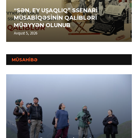
“SƏN, EY UŞAQLIQ” SSENARİ
MÜSABİQƏSİNİN QALİBLƏRİ
MÜƏYYƏN OLUNUB
Avqust 5, 2026
MÜSAHİBƏ