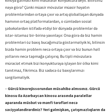
kinoya gəlməsi kimi məsələlər konyuktura deyil. Bilirsiniz
nəyə görə? Çünki müasir mövzular müasir həyatın
problemlərindən ortaya çıxır və artıq qloballaşan dünyada
hamının ortaq platformalardan, o cümlədən sosial
şəbəkələrdən istifadə etdiyi bir dünyada problemlər də
istər-istəməz bir-birinə yaxınlaşır. Ona görə də biz həmin
problemləri öz baxış bucağımızla göstərməliyik ki, bilinsin
bizdə həmin problem necə ortaya çıxır və biz bunun həll
yollarını necə tapmağa çalışırıq. Bu tipli mövzulara
müraciət etmək bizi konyukturaya işləyən bir ölkə kimi
tanıtmaz, fikrimcə. Biz sadəcə öz baxışlarımızı
sərgiləməliyik.
–
Gürcü kinorejissorundan müsahibə almısınız. Gürcü
kinosu ilə Azərbaycan kinosu arasında paralellər
aparanda müsbət və mənfi tərəfləri necə
səciyyələndirərdiniz? Yeri gəlmişkən, çatışmazlı
qlar
ın da