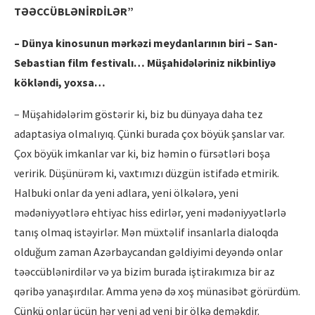
TƏƏCCÜBLƏNİRDİLƏR”
– Dünya kinosunun mərkəzi meydanlarının biri – San-
Sebastian film festivalı… Müşahidələriniz nikbinliyə
kökləndi, yoxsa…
– Müşahidələrim göstərir ki, biz bu dünyaya daha tez
adaptasiya olmalıyıq. Çünki burada çox böyük şanslar var.
Çox böyük imkanlar var ki, biz həmin o fürsətləri boşa
veririk. Düşünürəm ki, vaxtımızı düzgün istifadə etmirik.
Halbuki onlar da yeni adlara, yeni ölkələrə, yeni
mədəniyyətlərə ehtiyac hiss edirlər, yeni mədəniyyətlərlə
tanış olmaq istəyirlər. Mən müxtəlif insanlarla dialoqda
olduğum zaman Azərbaycandan gəldiyimi deyəndə onlar
təəccüblənirdilər və ya bizim burada iştirakımıza bir az
qəribə yanaşırdılar. Amma yenə də xoş münasibət görürdüm.
Çünkü onlar üçün hər yeni ad yeni bir ölkə deməkdir.