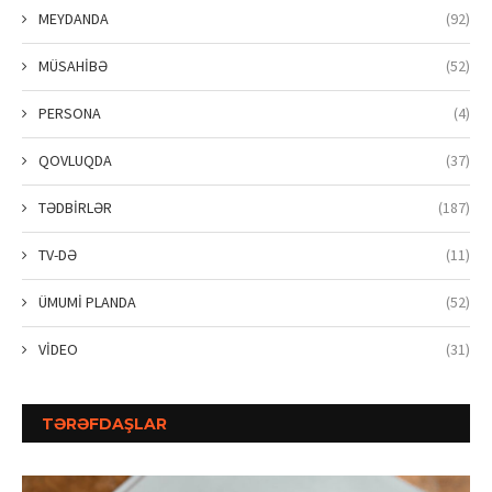
MEYDANDA
(92)
MÜSAHİBƏ
(52)
PERSONA
(4)
QOVLUQDA
(37)
TƏDBİRLƏR
(187)
TV-DƏ
(11)
ÜMUMİ PLANDA
(52)
VİDEO
(31)
TƏRƏFDAŞLAR