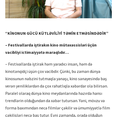
“KİNONUN GÜCÜ KÜTLƏVİLİYİ TƏMİN ETMƏSİNDƏDİR”
– Festivallarda iştirakın kino mütəxəssisləri üçün
vacibliyi ictimaiyyətə maraqlıdır…
– Festivallarda iştirak həm yaradıcı insan, həm də
kinotənqidçi üşün çox vacibdir. Çünki, bu zaman dünya
kinosunun nəbzini tutmaqla yanaşı, kino sənayesində baş
verən yeniliklərdən də çox rahatlıqla xəbərdar ola bilirsən.
Paralel olaraq dünya kino meydanlarında hazırda hansı
trendlərin olduğundan da xəbər tutursan. Yəni, mövzu və
forma baxımından necə filmlər çəkilir və ümumiyyətlə film
çəkilişləri necə baş tutur. Eyni zamanda, orada olduğun