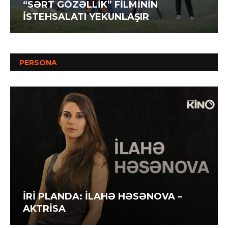
“SƏRT GÖZƏLLİK” FİLMİNİN
İSTEHSALATI YEKUNLAŞIR
PERSONA
İRİ PLANDA: İLAHƏ HƏSƏNOVA –
AKTRİSA