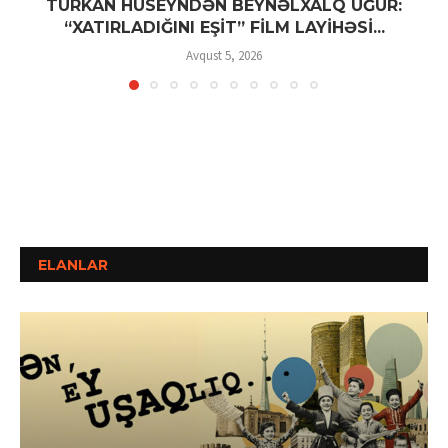
TÜRKAN HÜSEYNDƏN BEYNƏLXALQ UĞUR:
“XATIRLADIĞINI EŞİT” FİLM LAYİHƏSİ...
Avqust 5, 2026
ELANLAR