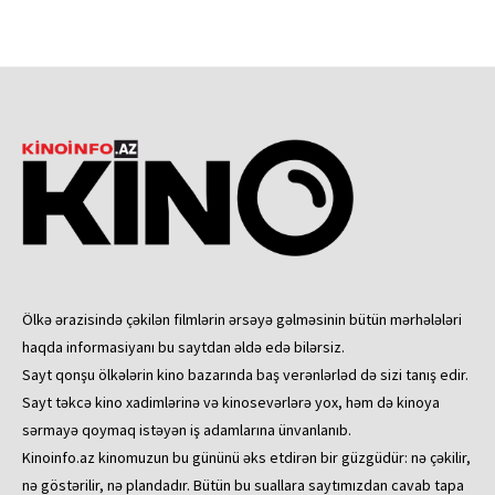
Ölkə ərazisində çəkilən filmlərin ərsəyə gəlməsinin bütün mərhələləri
haqda informasiyanı bu saytdan əldə edə bilərsiz.
Sayt qonşu ölkələrin kino bazarında baş verənlərləd də sizi tanış edir.
Sayt təkcə kino xadimlərinə və kinosevərlərə yox, həm də kinoya
sərmayə qoymaq istəyən iş adamlarına ünvanlanıb.
Kinoinfo.az kinomuzun bu gününü əks etdirən bir güzgüdür: nə çəkilir,
nə göstərilir, nə plandadır. Bütün bu suallara saytımızdan cavab tapa