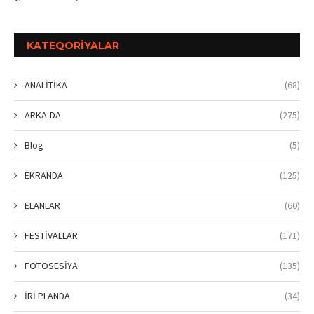
KATEQORIYALAR
ANALİTİKA
(68)
ARKA-DA
(275)
Blog
(5)
EKRANDA
(125)
ELANLAR
(60)
FESTİVALLAR
(171)
FOTOSESİYA
(135)
İRİ PLANDA
(34)