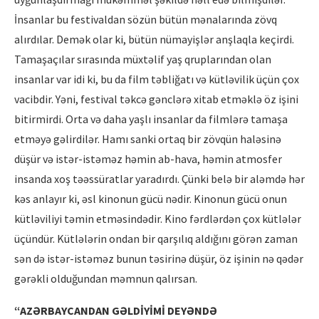
İnsanlar bu festivaldan sözün bütün mənalarında zövq
alırdılar. Demək olar ki, bütün nümayişlər anşlaqla keçirdi.
Tamaşaçılar sırasında müxtəlif yaş qruplarından olan
insanlar var idi ki, bu da film təbliğatı və kütləvilik üçün çox
vacibdir. Yəni, festival təkcə gənclərə xitab etməklə öz işini
bitirmirdi. Orta və daha yaşlı insanlar da filmlərə tamaşa
etməyə gəlirdilər. Hamı sanki ortaq bir zövqün haləsinə
düşür və istər-istəməz həmin ab-hava, həmin atmosfer
insanda xoş təəssüratlar yaradırdı. Çünki belə bir aləmdə hər
kəs anlayır ki, əsl kinonun gücü nədir. Kinonun gücü onun
kütləviliyi təmin etməsindədir. Kino fərdlərdən çox kütlələr
üçündür. Kütlələrin ondan bir qarşılıq aldığını görən zaman
sən də istər-istəməz bunun təsirinə düşür, öz işinin nə qədər
gərəkli olduğundan məmnun qalırsan.
“AZƏRBAYCANDAN GƏLDİYİMİ DEYƏNDƏ