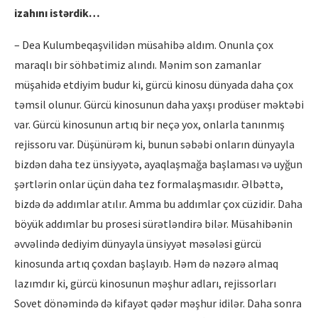
izahını istərdik…
– Dea Kulumbeqaşvilidən müsahibə aldım. Onunla çox
maraqlı bir söhbətimiz alındı. Mənim son zamanlar
müşahidə etdiyim budur ki, gürcü kinosu dünyada daha çox
təmsil olunur. Gürcü kinosunun daha yaxşı prodüser məktəbi
var. Gürcü kinosunun artıq bir neçə yox, onlarla tanınmış
rejissoru var. Düşünürəm ki, bunun səbəbi onların dünyayla
bizdən daha tez ünsiyyətə, ayaqlaşmağa başlaması və uyğun
şərtlərin onlar üçün daha tez formalaşmasıdır. Əlbəttə,
bizdə də addımlar atılır. Amma bu addımlar çox cüzidir. Daha
böyük addımlar bu prosesi sürətləndirə bilər. Müsahibənin
əvvəlində dediyim dünyayla ünsiyyət məsələsi gürcü
kinosunda artıq çoxdan başlayıb. Həm də nəzərə almaq
lazımdır ki, gürcü kinosunun məşhur adları, rejissorları
Sovet dönəmində də kifayət qədər məşhur idilər. Daha sonra