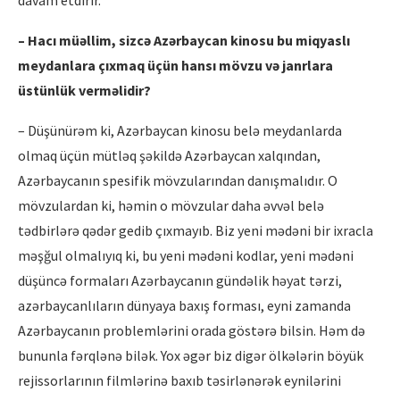
davam etdirir.
– Hacı müəllim, sizcə Azərbaycan kinosu bu miqyaslı
meydanlara çıxmaq üçü
n hans
ı m
ö
vzu və janrlara
üstünlük verməlidir?
– Düşünürəm ki, Azərbaycan kinosu belə meydanlarda
olmaq üçün mütləq şəkildə Azərbaycan xalqından,
Azərbaycanın spesifik mövzularından danışmalıdır. O
mövzulardan ki, həmin o mövzular daha əvvəl belə
tədbirlərə qədər gedib çıxmayıb. Biz yeni mədəni bir ixracla
məşğul olmalıyıq ki, bu yeni mədəni kodlar, yeni mədəni
düşüncə formaları Azərbaycanın gündəlik həyat tərzi,
azərbaycanlıların dünyaya baxış forması, eyni zamanda
Azərbaycanın problemlərini orada göstərə bilsin. Həm də
bununla fərqlənə bilək. Yox əgər biz digər ölkələrin böyük
rejissorlarının filmlərinə baxıb təsirlənərək eynilərini