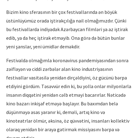
Bizim kino sferasının bir çox festivallarında ən böyük
üstünlüyümüz orada iştirakçılığa nail olmağımızdır. Çünki
bu festivallarda indiyədək Azərbaycan filmləri ya az iştirak
edib, ya da heç iştirak etməyib. Ona görə də bütün bunlar
yeni şanslar, yeni ümidlər deməkdir.
Festivalda olmağımla koronavirus pandemiyasından sonra
zəifləyən və ciddi zərbələr alan kino industriyasının
festivallar vasitəsilə yenidən dirçəldiyini, öz gücünü bərpa
etdiyini gördüm. Təsəvvür edin ki, bu yolla onlar milyonlarla
insanın diqqətini yenidən cəlb etməyi bacarırlar. Nəticədə
kino bazarı inkişaf etməyə başlayır. Bu baxımdan belə
düşünməyə əsas yaranır ki, deməli, artıq kino və
kinoteatrlar ölmür, əksinə, öz qüvvətini, insanları kollektiv
olaraq yenidən bir araya gətirmək missiyasını bərpa və