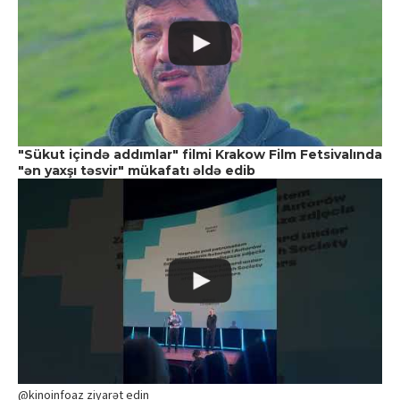
"Sükut içində addımlar" filmi Krakow Film Fetsivalında
"ən yaxşı təsvir" mükafatı əldə edib
@kinoinfoaz ziyarət edin