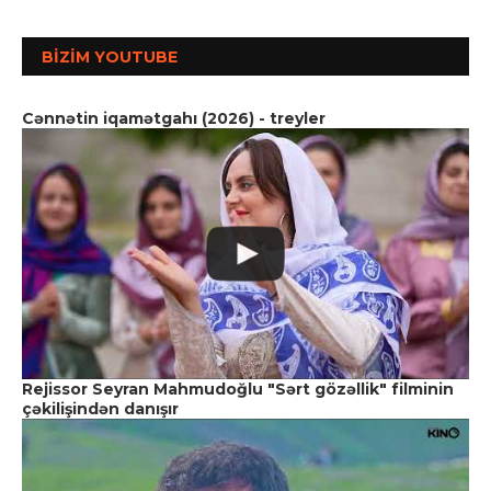
BIZIM YOUTUBE
Cənnətin iqamətgahı (2026) - treyler
Rejissor Seyran Mahmudoğlu "Sərt gözəllik" filminin
çəkilişindən danışır