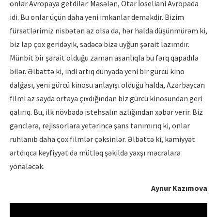
onlar Avropaya getdilər. Məsələn, Otar İoseliani Avropada
idi. Bu onlar üçün daha yeni imkanlar deməkdir. Bizim
fürsətlərimiz nisbətən az olsa da, hər halda düşünmürəm ki,
biz lap çox geridəyik, sadəcə bizə uyğun şərait lazımdır.
Münbit bir şərait olduğu zaman asanlıqla bu fərq qapadıla
bilər. Əlbəttə ki, indi artıq dünyada yeni bir gürcü kino
dalğası, yeni gürcü kinosu anlayışı olduğu halda, Azərbaycan
filmi az sayda ortaya çıxdığından biz gürcü kinosundan geri
qalırıq. Bu, ilk növbədə istehsalın azlığından xəbər verir. Biz
gənclərə, rejissorlara yetərincə şans tanımırıq ki, onlar
ruhlanıb daha çox filmlər çəksinlər. Əlbəttə ki, kəmiyyət
artdıqca keyfiyyət də mütləq şəkildə yaxşı məcralara
yönələcək.
Aynur Kazımova