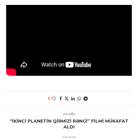
0
əvvəlki
“İKİNCİ PLANETİN QİRMİZİ RƏNGİ” FİLMİ MÜKAFAT
ALDI
növbəti