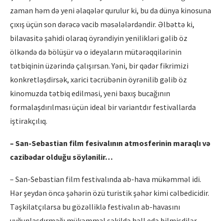
zaman həm də yeni əlaqələr qurulur ki, bu da dünya kinosuna
çıxış üçün son dərəcə vacib məsələlərdəndir. Əlbəttə ki,
bilavasitə şahidi olaraq öyrəndiyin yenilikləri gəlib öz
ölkəndə də bölüşür və o ideyaların mütərəqqilərinin
tətbiqinin üzərində çalışırsan. Yəni, bir qədər fikrimizi
konkretləşdirsək, xarici təcrübənin öyrənilib gəlib öz
kinomuzda tətbiq edilməsi, yeni baxış bucağının
formalaşdırılması üçün ideal bir variantdır festivallarda
iştirakçılıq.
– San-Sebastian film fesivalının atmosferinin maraqlı və
cazibədar olduğu söylənilir…
– San-Sebastian film festivalında ab-hava mükəmməl idi.
Hər şeydən öncə şəhərin özü turistik şəhər kimi cəlbedicidir.
Təşkilatçılarsa bu gözəlliklə festivalın ab-havasını
uyğunlaşdırmağı mükəmməl şəkildə həll edə bilmişdilər.