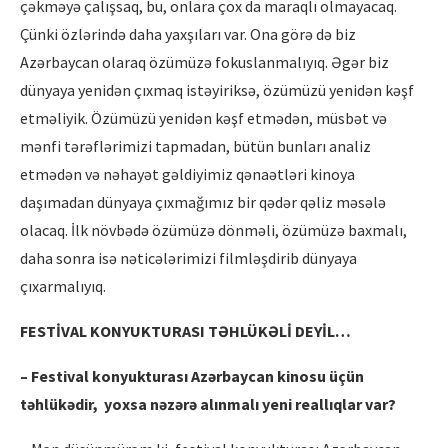
çəkməyə çalışsaq, bu, onlara çox da maraqlı olmayacaq.
Çünki özlərində daha yaxşıları var. Ona görə də biz
Azərbaycan olaraq özümüzə fokuslanmalıyıq. Əgər biz
dünyaya yenidən çıxmaq istəyiriksə, özümüzü yenidən kəşf
etməliyik. Özümüzü yenidən kəşf etmədən, müsbət və
mənfi tərəflərimizi tapmadan, bütün bunları analiz
etmədən və nəhayət gəldiyimiz qənaətləri kinoya
daşımadan dünyaya çıxmağımız bir qədər qəliz məsələ
olacaq. İlk növbədə özümüzə dönməli, özümüzə baxmalı,
daha sonra isə nəticələrimizi filmləşdirib dünyaya
çıxarmalıyıq.
FESTİVAL KONYUKTURASI TƏHLÜKƏLİ DEYİL…
– Festival konyukturası Azərbaycan kinosu üçün
tə
hl
ükədir, yoxsa nəzərə alınmalı yeni reallıqlar var?