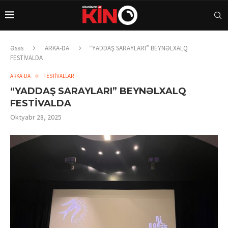
Əsas
ARKA-DA
“YADDAŞ SARAYLARI” BEYNƏLXALQ
FESTİVALDA
ARKA-DA
FESTİVALLAR
“YADDAŞ SARAYLARI” BEYNƏLXALQ
FESTİVALDA
Oktyabr 28, 2025