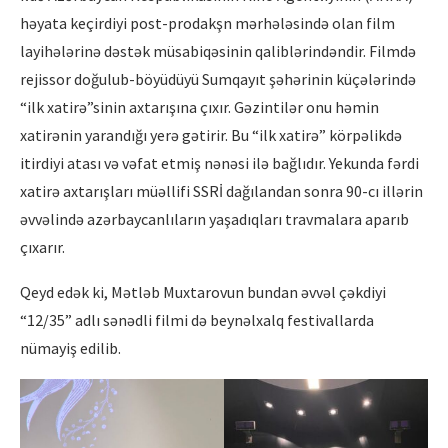
həyata keçirdiyi post-prodakşn mərhələsində olan film
layihələrinə dəstək müsabiqəsinin qaliblərindəndir. Filmdə
rejissor doğulub-böyüdüyü Sumqayıt şəhərinin küçələrində
“ilk xatirə”sinin axtarışına çıxır. Gəzintilər onu həmin
xatirənin yarandığı yerə gətirir. Bu “ilk xatirə” körpəlikdə
itirdiyi atası və vəfat etmiş nənəsi ilə bağlıdır. Yekunda fərdi
xatirə axtarışları müəllifi SSRİ dağılandan sonra 90-cı illərin
əvvəlində azərbaycanlıların yaşadıqları travmalara aparıb
çıxarır.
Qeyd edək ki, Mətləb Muxtarovun bundan əvvəl çəkdiyi
“12/35” adlı sənədli filmi də beynəlxalq festivallarda
nümayiş edilib.