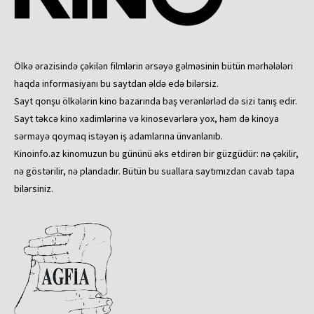
Ölkə ərazisində çəkilən filmlərin ərsəyə gəlməsinin bütün mərhələləri
haqda informasiyanı bu saytdan əldə edə bilərsiz.
Sayt qonşu ölkələrin kino bazarında baş verənlərləd də sizi tanış edir.
Sayt təkcə kino xadimlərinə və kinosevərlərə yox, həm də kinoya
sərmayə qoymaq istəyən iş adamlarına ünvanlanıb.
Kinoinfo.az kinomuzun bu gününü əks etdirən bir güzgüdür: nə çəkilir,
nə göstərilir, nə plandadır. Bütün bu suallara saytımızdan cavab tapa
bilərsiniz.