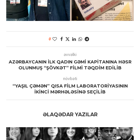
0
əvvəlki
AZƏRBAYCANIN İLK QADIN GƏMİ KAPİTANINA HƏSR
OLUNMUŞ “ŞÖVKƏT” FİLMİ TƏQDİM EDİLİB
növbəti
“YAŞIL ÇƏMƏN” QISA FİLM LABORATORİYASININ
İKİNCİ MƏRHƏLƏSİNƏ SEÇİLİB
ƏLAQƏDAR YAZILAR