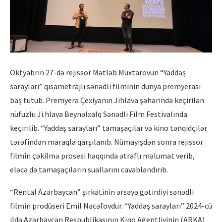
Oktyabrın 27-də rejissor Mətləb Muxtarovun “Yaddaş
sarayları” qısametrajlı sənədli filminin dünya premyerası
baş tutub. Premyera Çexiyanın Jihlava şəhərində keçirilən
nüfuzlu Ji.hlava Beynəlxalq Sənədli Film Festivalında
keçirilib. “Yaddaş sarayları” tamaşaçılar və kino tənqidçilər
tərəfindən maraqla qarşılanıb. Nümayişdən sonra rejissor
filmin çəkilmə prosesi haqqında ətraflı məlumat verib,
eləcə də tamaşaçıların suallarını cavablandırıb.
“Rental Azərbaycan” şirkətinin ərsəyə gətirdiyi sənədli
filmin prodüseri Emil Nəcəfovdur. “Yaddaş sarayları” 2024-cü
ildə Azərbaycan Respublikasının Kino Agentliyinin (ARKA)