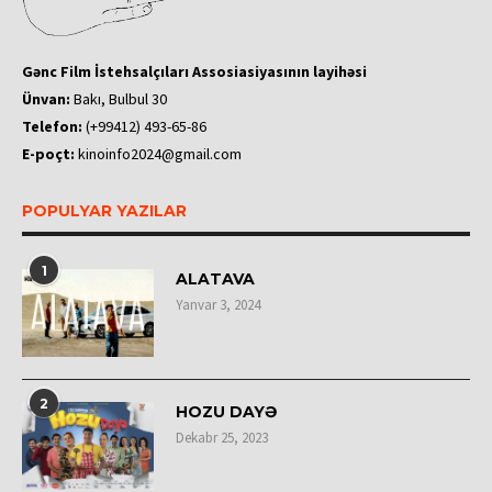
Gənc Film İstehsalçıları Assosiasiyasının layihəsi
Ünvan:
Bakı, Bulbul 30
Telefon:
(+99412) 493-65-86
E-poçt:
kinoinfo2024@gmail.com
POPULYAR YAZILAR
1
ALATAVA
Yanvar 3, 2024
2
HOZU DAYƏ
Dekabr 25, 2023