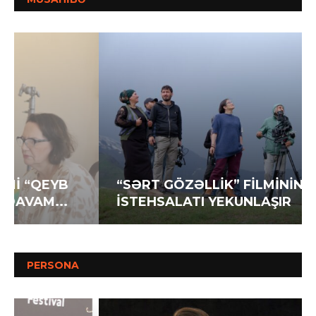
“SƏRT GÖZƏLLİK” FİLMİNİN
İSTEHSALATI YEKUNLAŞIR
PERSONA