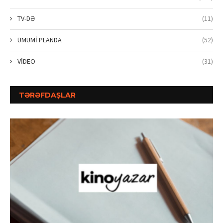
TV-DƏ
(11)
ÜMUMİ PLANDA
(52)
VİDEO
(31)
TƏRƏFDAŞLAR