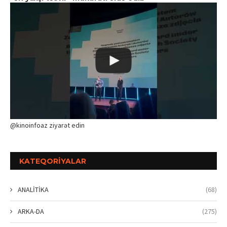
@kinoinfoaz ziyarət edin
KATEQORIYALAR
ANALİTİKA
(68)
ARKA-DA
(275)