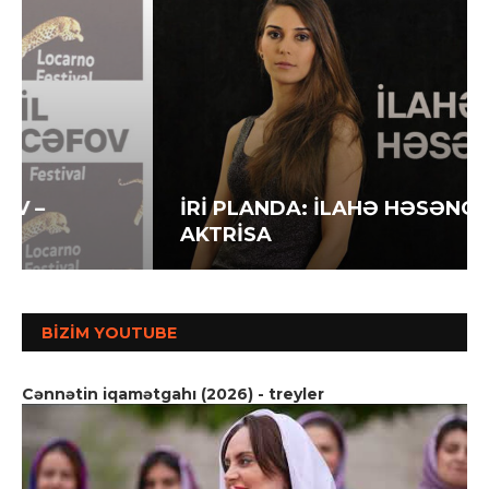
İRİ PLANDA: İLAHƏ HƏSƏNOVA –
AKTRİSA
BIZIM YOUTUBE
Cənnətin iqamətgahı (2026) - treyler