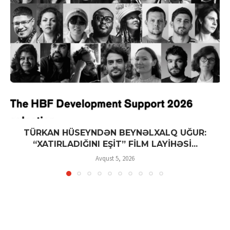
TÜRKAN HÜSEYNDƏN BEYNƏLXALQ UĞUR:
“XATIRLADIĞINI EŞİT” FİLM LAYİHƏSİ...
Avqust 5, 2026