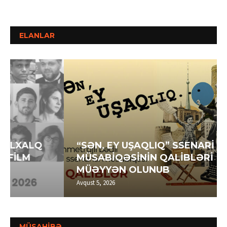
ELANLAR
“SƏN, EY UŞAQLIQ” SSENARİ
MÜSABİQƏSİNİN QALİBLƏRİ
MÜƏYYƏN OLUNUB
Avqust 5, 2026
MÜSAHİBƏ