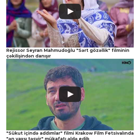
Rejissor Seyran Mahmudoğlu "Sərt gözəllik" filminin
çəkilişindən danışır
"Sükut içində addımlar" filmi Krakow Film Fetsivalında
"ən yaxşı təsvir" mükafatı əldə edib