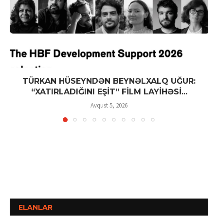
TÜRKAN HÜSEYNDƏN BEYNƏLXALQ UĞUR:
“XATIRLADIĞINI EŞİT” FİLM LAYİHƏSİ...
Avqust 5, 2026
ELANLAR