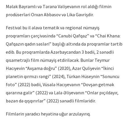
Mələk Bayramlı və Təranə Vəliyevanın rol aldığı filmin
prodüserləri Orxan Abbasov və Lika Gavrişdir.
Festival bu il əlavə tematik və regional nümayiş
proqramları çərçivəsində “Cənubi Qafqaz” və “Chai Khana:
Qafqazın qadın səsləri” başlığı altında da proqramlar tərtib
edib. Bu proqramlarda Azərbaycandan 3 bədii, 2 sənədli
qısametrajlı film nümayiş etdiriləcək. Bunlar Teymur
Hacıyevin “Axşama doğru” (2020), Azər Quliyevin “İkinci
planetin qırmızı rəngi” (2024), Türkan Hüseynin “Sonuncu
foto” (2022) bədii, Vüsalə Hacıyevanın “Dovşan getmək
qərarına gəlir” (2022) və Lalə Əliyevanın “Onlar pıçıldayır,
bəzən də qışqırırlar” (2022) sənədli filmləridir.
Filmlərin yaradıcı heyətinə uğur arzulayırıq.