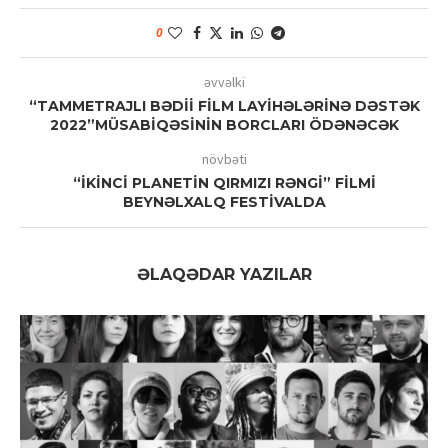
0
əvvəlki
“TAMMETRAJLI BƏDİİ FİLM LAYİHƏLƏRİNƏ DƏSTƏK
2022”MÜSABİQƏSİNİN BORCLARI ÖDƏNƏCƏK
növbəti
“İKİNCİ PLANETİN QIRMIZI RƏNGİ” FİLMİ
BEYNƏLXALQ FESTİVALDA
ƏLAQƏDAR YAZILAR