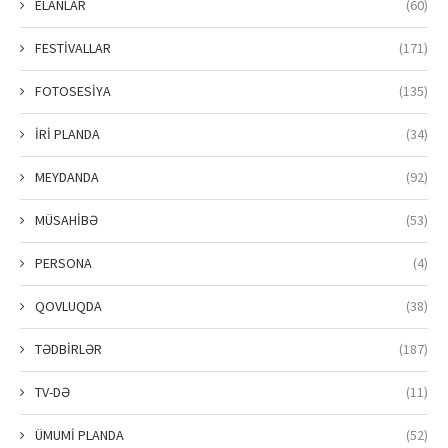
ELANLAR
(60)
FESTİVALLAR
(171)
FOTOSESİYA
(135)
İRİ PLANDA
(34)
MEYDANDA
(92)
MÜSAHİBƏ
(53)
PERSONA
(4)
QOVLUQDA
(38)
TƏDBİRLƏR
(187)
TV-DƏ
(11)
ÜMUMİ PLANDA
(52)