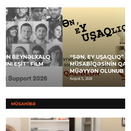
“SƏN, EY UŞAQLIQ” SSENARİ
MÜSABİQƏSİNİN QALİBLƏRİ
MÜƏYYƏN OLUNUB
Avqust 5, 2026
MÜSAHİBƏ