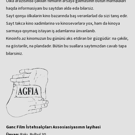
Ölkə ərazisində çəkilən filmlərin ərsəyə gəlməsinin bütün mərhələləri
haqda informasiyanı bu saytdan əldə edə bilərsiz.
Sayt qonşu ölkələrin kino bazarında baş verənlərləd də sizi tanış edir.
Sayt təkcə kino xadimlərinə və kinosevərlərə yox, həm də kinoya
sərmayə qoymaq istəyən iş adamlarına ünvanlanıb.
Kinoinfo.az kinomuzun bu gününü əks etdirən bir güzgüdür: nə çəkilir,
nə göstərilir, nə plandadır. Bütün bu suallara saytımızdan cavab tapa
bilərsiniz.
Gənc Film İstehsalçıları Assosiasiyasının layihəsi
Ünvan:
Bakı, Bulbul 30