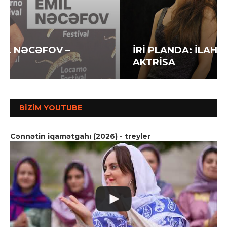
İRİ PLANDA: İLAHƏ HƏSƏNOVA –
AKTRİSA
BIZIM YOUTUBE
Cənnətin iqamətgahı (2026) - treyler