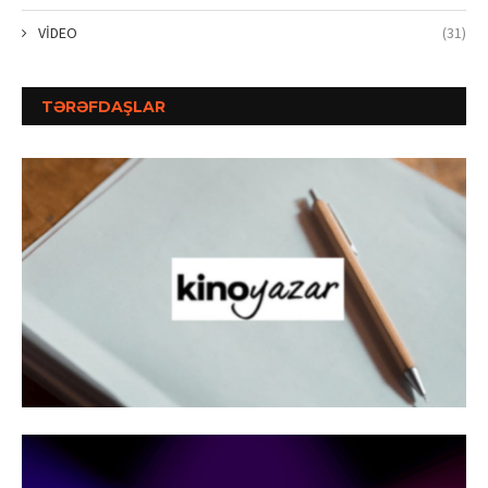
VİDEO
(31)
TƏRƏFDAŞLAR