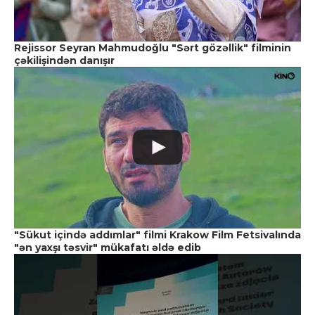
Rejissor Seyran Mahmudoğlu "Sərt gözəllik" filminin
çəkilişindən danışır
"Sükut içində addımlar" filmi Krakow Film Fetsivalında
"ən yaxşı təsvir" mükafatı əldə edib