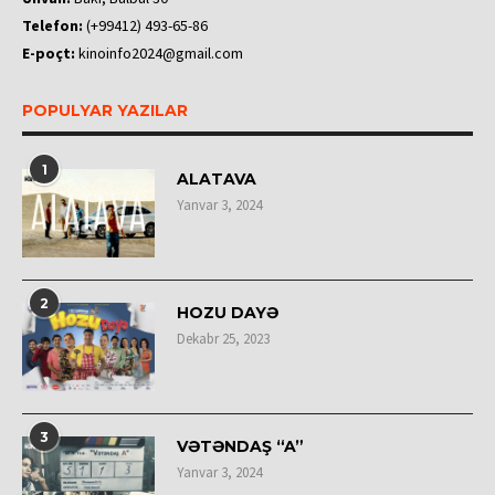
Telefon:
(+99412) 493-65-86
E-poçt:
kinoinfo2024@gmail.com
POPULYAR YAZILAR
1
ALATAVA
Yanvar 3, 2024
2
HOZU DAYƏ
Dekabr 25, 2023
3
VƏTƏNDAŞ “A”
Yanvar 3, 2024