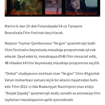
Martın 6-dan 10-dək Finlandiyada 54-cü Tampere
Beynəlxalq Film Festivalı keçiriləcək.
Rejissor Teymur Qəmbərovun “İki gün” qısametrajlı bədii
filmi Festivalın beynəlxalq müsabiqə proqramında iştirak
edəcək. Qeyd edək ki, müsabiqəyə 6546 film müraciət edib,
48 ölkədən 64 film beynəlxalq müsabiqə proqramına seçilib.
“Debüt” studiyasının istehsalı olan “İki gün” filmi 44 günlük
Vətən müharibəsi zamanı kiçik bir ailənin həyatından bəhs
edir. Film 2021-ci ildə Mədəniyyət Nazirliyinin elan etdiyi
“Böyük Qayıdış” qısametrajlı bədii, sənədli və animasiya film
layihələri müsabiqəsinin qalib işlərindəndir.