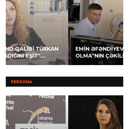
EMİN ƏFƏNDİYEV YENİ FİLMİ “QEYB
OLMA”NIN ÇƏKİLİŞLƏRİNİ DAVAM...
PERSONA