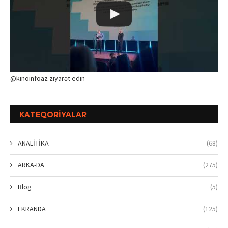
@kinoinfoaz ziyarət edin
KATEQORIYALAR
ANALİTİKA
(68)
ARKA-DA
(275)
Blog
(5)
EKRANDA
(125)